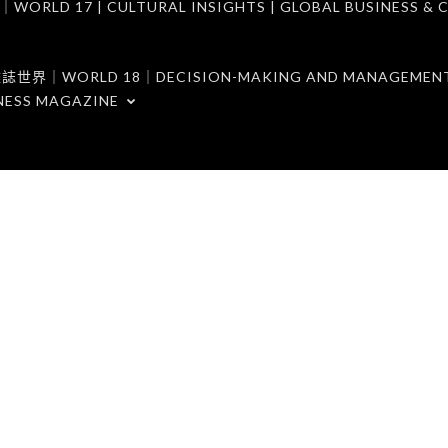
7 | CULTURAL INSIGHTS | GLOBAL BUSINESS & C
ORLD 18｜DECISION-MAKING AND MANAGEMENT 
NESS MAGAZINE