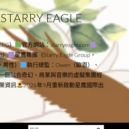
ARRY EAGLE
（SEG）
官方網站：starryeagle.com
23）
星鷹集團（Starry Eagle Group，
鷹，男性）
執行總監：Owen（歐恩）、
是一個融合奇幻、商業與音樂的虛擬集團經
業資訊
2026年9月重新啟動星鷹國際出
搜
Menu