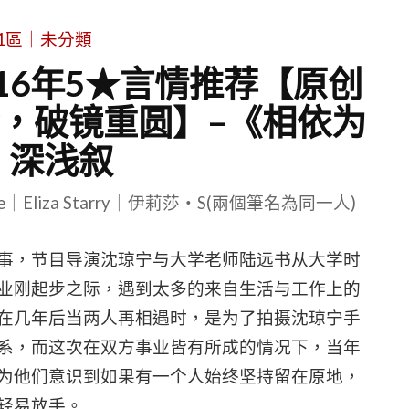
1區｜未分類
16年5★言情推荐【原创
，破镜重圆】–《相依为
》深浅叙
le｜Eliza Starry｜伊莉莎・S(兩個筆名為同一人)
事，节目导演沈琼宁与大学老师陆远书从大学时
业刚起步之际，遇到太多的来自生活与工作上的
在几年后当两人再相遇时，是为了拍摄沈琼宁手
系，而这次在双方事业皆有所成的情况下，当年
为他们意识到如果有一个人始终坚持留在原地，
轻易放手。