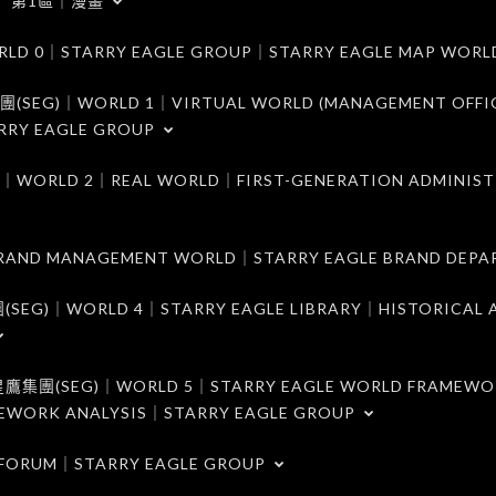
第1區｜漫畫
｜STARRY EAGLE GROUP｜STARRY EAGLE MAP WORL
)｜WORLD 1｜VIRTUAL WORLD (MANAGEMENT OFFI
RRY EAGLE GROUP
D 2｜REAL WORLD｜FIRST-GENERATION ADMINIST
MANAGEMENT WORLD｜STARRY EAGLE BRAND DEPA
ORLD 4｜STARRY EAGLE LIBRARY｜HISTORICAL A
EG)｜WORLD 5｜STARRY EAGLE WORLD FRAMEWO
MEWORK ANALYSIS｜STARRY EAGLE GROUP
ORUM｜STARRY EAGLE GROUP