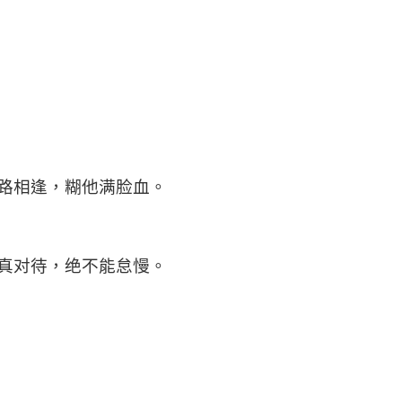
路相逢，糊他满脸血。
真对待，绝不能怠慢。