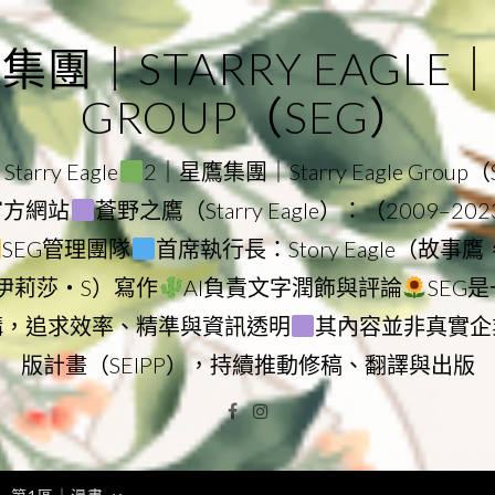
｜STARRY EAGLE｜ST
GROUP（SEG）
rry Eagle
2｜星鷹集團｜Starry Eagle Group
團官方網站
蒼野之鷹（Starry Eagle）：（2009–20
SEG管理團隊
首席執行長：Story Eagle（故事
ry（伊莉莎・S）寫作
AI負責文字潤飾與評論
SEG
構，追求效率、精準與資訊透明
其內容並非真實企
版計畫（SEIPP），持續推動修稿、翻譯與出版
Facebook
Instagram