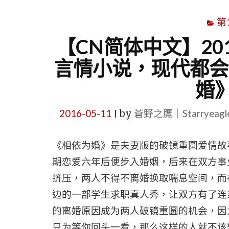
第
【CN简体中文】20
言情小说，现代都会
婚
2016-05-11
by
蒼野之鷹｜Starryeag
|
《相依为婚》是夫妻版的破镜重圆爱情故
期恋爱六年后便步入婚姻，后来在双方事
挤压，两人不得不离婚换取喘息空间，而
边的一部学生求职真人秀，让双方有了连
的离婚原因成为两人破镜重圆的机会，因
只为等你回头一看，那么这样的人就不该