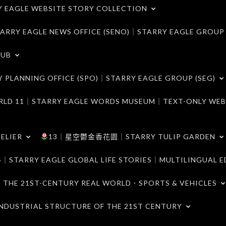
LE WEBSITE STORY COLLECTION
 EAGLE NEWS OFFICE (SENO)｜STARRY EAGLE GROUP
LUB
ANNING OFFICE (SPO)｜STARRY EAGLE GROUP (SEG)
｜STARRY EAGLE WORDS MUSEUM｜TEXT-ONLY WEB
ELIER
13｜星空鬱金香花園｜STARRY TULIP GARDEN
RY EAGLE GLOBAL LIFE STORIES｜MULTILINGUAL E
21ST-CENTURY REAL WORLD．SPORTS & VEHICLES
TRIAL STRUCTURE OF THE 21ST CENTURY