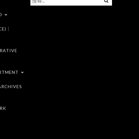
尋
D
關
鍵
CE)｜
字:
RATIVE
RTMENT
RCHIVES
RK