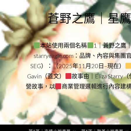
Skip
to
蒼野之鷹｜星鷹集團
content
本站使用兩個名稱
1｜蒼野之鷹｜Sta
starryeagle.com：品牌、內容與集
SEG）：（2025年11月20日–現在）
Gavin（蓋文）
故事由｜Eliza Star
營故事，以
商業管理邏輯進行內容建