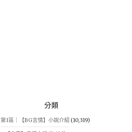
鍵
字:
分類
第1區｜【BG言情】小說介紹
(10,319)