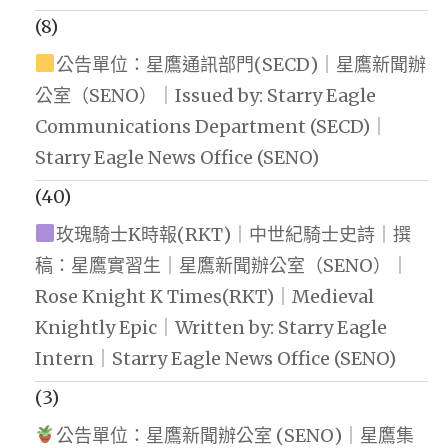
(8)
公告單位：星鷹通訊部門(SECD)｜星鷹新聞辦
公室（SENO）｜Issued by: Starry Eagle
Communications Department (SECD)｜
Starry Eagle News Office (SENO)
(40)
玫瑰騎士K時報(RKT)｜中世紀騎士史詩｜撰
稿：星鷹實習生｜星鷹新聞辦公室（SENO）｜
Rose Knight K Times(RKT)｜Medieval
Knightly Epic｜Written by: Starry Eagle
Intern｜Starry Eagle News Office (SENO)
(3)
公告單位：星鷹新聞辦公室 (SENO)｜星鷹集