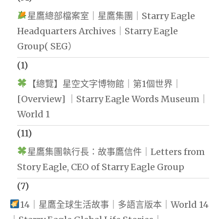
星鷹總部檔案室｜星鷹集團｜Starry Eagle
Headquarters Archives｜Starry Eagle
Group( SEG）
(1)
【總覽】星空文字博物館｜第1個世界｜
[Overview] ｜Starry Eagle Words Museum｜
World 1
(11)
星鷹集團執行長：故事鷹信件｜Letters from
Story Eagle, CEO of Starry Eagle Group
(7)
14｜星鷹全球生活故事｜多語言版本｜World 14