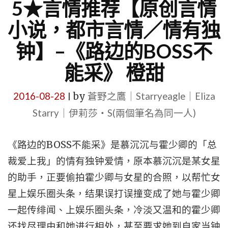
5★言情推荐【原创言情
小说，都市言情／情有独
钟】–《路边的BOSS不
能采》 橙甜
2016-08-28
by
蒼野之鷹｜Starryeagle｜Eliza
|
Starry｜伊莉莎・S(兩個筆名為同一人)
《路边的BOSS不能采》是慕沉沉与霍少卿的「总
裁爱上我」的情有独钟爱情，原本慕沉沉是某女星
的助手，正要偷拍霍少卿与女星的合照，以帮忙女
星上娱乐圈头条，结果误打误撞变成了她与霍少卿
一起传绯闻、上娱乐圈头条，冷淡又温和的霍少卿
还找尽理由和她进行相处，甚至要求她到自家当钟