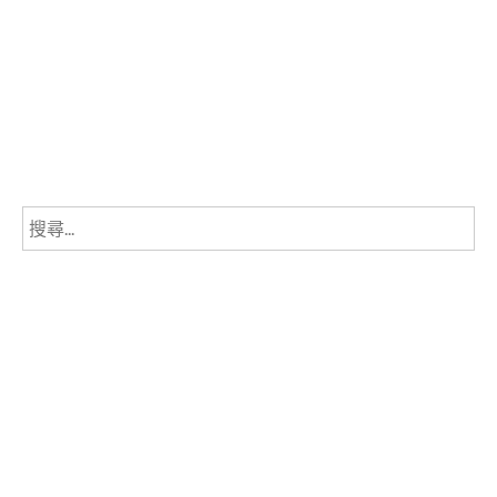
搜
尋
關
鍵
字: