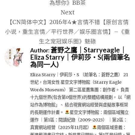
覽
為想你》BB茶
Next
【CN简体中文】2016年4★言情不错【原创言情
小说，重生言情／平行世界／娱乐圈言情】–《重
生之宠冠娱乐圈》魅碌
蒼野之鷹｜Starryeagle｜
Author:
Eliza Starry｜伊莉莎・S(兩個筆名
為同一人)
Eliza Starry｜伊莉莎・S （前筆名：蒼野之鷹） 21
世紀，台灣女性 星空文字博物館（Starry Eagle
Words Museum） 第二區星鷹集團：創作者。 負責
十九個世界(包含第0個世界)的整體結構規劃， 以「網
站作為博物館」、 結合現實網站經營與虛擬故事框架
的長期運作計畫。
星空文字博物館：兩個區域獨立
運作 ｜第1區：閱讀紀錄（2009–2023） ｜第2區：
真實網站經營（2025年11月起）
兩個區域意義：