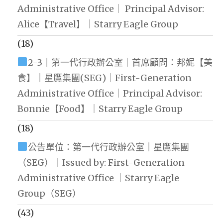
Administrative Office｜ Principal Advisor:
Alice【Travel】｜Starry Eagle Group
(18)
2-3｜第一代行政辦公室｜首席顧問：邦妮【美
食】｜星鷹集團(SEG)｜First-Generation
Administrative Office｜Principal Advisor:
Bonnie【Food】｜Starry Eagle Group
(18)
公告單位：第一代行政辦公室｜星鷹集團
（SEG）｜Issued by: First-Generation
Administrative Office ｜Starry Eagle
Group（SEG）
(43)