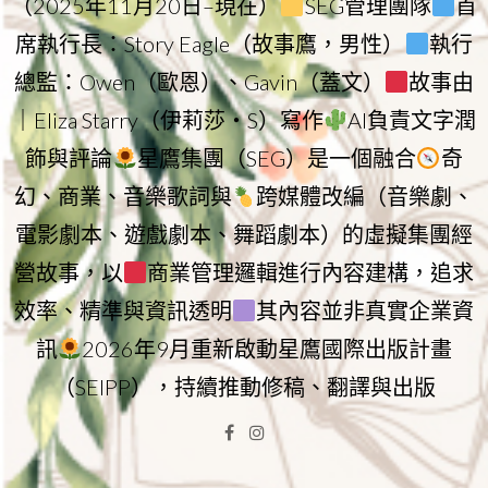
（2025年11月20日–現在）
SEG管理團隊
首
席執行長：Story Eagle（故事鷹，男性）
執行
總監：Owen（歐恩）、Gavin（蓋文）
故事由
｜Eliza Starry（伊莉莎・S）寫作
AI負責文字潤
飾與評論
星鷹集團（SEG）是一個融合
奇
幻、商業、音樂歌詞與
跨媒體改編（音樂劇、
電影劇本、遊戲劇本、舞蹈劇本）的虛擬集團經
營故事，以
商業管理邏輯進行內容建構，追求
效率、精準與資訊透明
其內容並非真實企業資
訊
2026年9月重新啟動星鷹國際出版計畫
（SEIPP），持續推動修稿、翻譯與出版
Facebook
Instagram