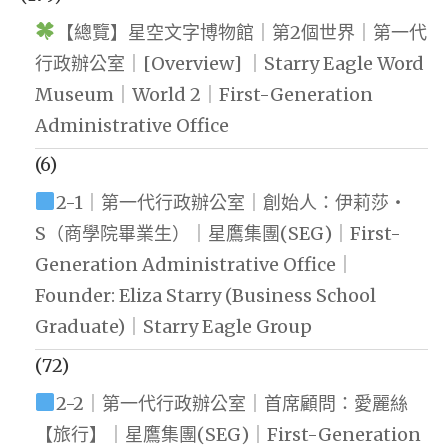
【總覽】星空文字博物館｜第2個世界｜第一代
行政辦公室｜[Overview] ｜Starry Eagle Word
Museum｜World 2｜First-Generation
Administrative Office
(6)
2-1｜第一代行政辦公室｜創始人：伊莉莎・
S（商學院畢業生）｜星鷹集團(SEG)｜First-
Generation Administrative Office｜
Founder: Eliza Starry (Business School
Graduate)｜Starry Eagle Group
(72)
2-2｜第一代行政辦公室｜首席顧問：愛麗絲
【旅行】｜星鷹集團(SEG)｜First-Generation