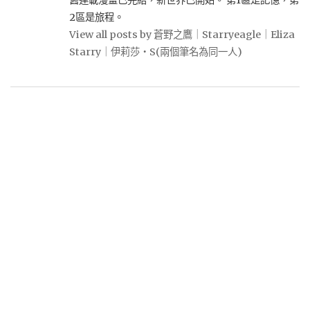
舊連載漫畫已完結，新世界已開始。 第1區是記憶，第
2區是旅程。
View all posts by 蒼野之鷹｜Starryeagle｜Eliza
Starry｜伊莉莎・S(兩個筆名為同一人)