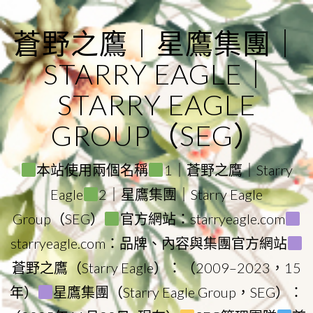
Skip
to
蒼野之鷹｜星鷹集團｜
content
STARRY EAGLE｜
STARRY EAGLE
GROUP（SEG）
本站使用兩個名稱
1｜蒼野之鷹｜Starry
Eagle
2｜星鷹集團｜Starry Eagle
Group（SEG）
官方網站：starryeagle.com
starryeagle.com：品牌、內容與集團官方網站
蒼野之鷹（Starry Eagle）：（2009–2023，15
年）
星鷹集團（Starry Eagle Group，SEG）：