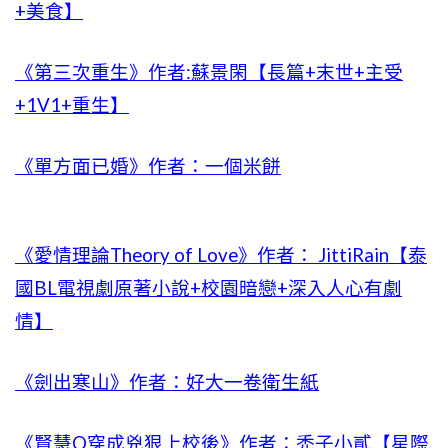
+美食】
《第三次重生》作者:蘇景閑【長篇+末世+主受
+1V1+重生】
《單方面已婚》作者：一個米餅
《愛情理論Theory of Love》作者： JittiRain【泰
國BL電視劇原著小說+校園暗戀+深入人心有劇
情】
《劍出寒山》作者：好大一卷衛生紙
《賢慧O穿成兇狠上校後》作者：禿子小貳【星際