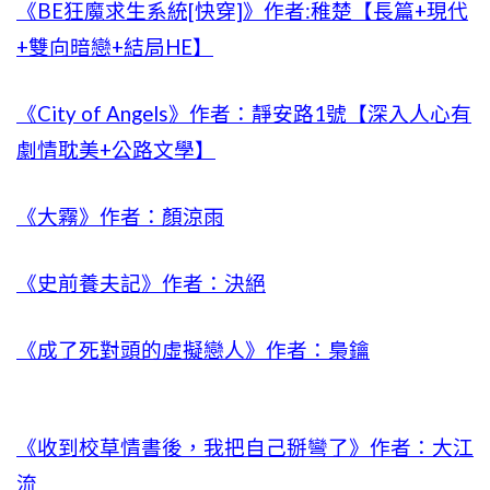
《BE狂魔求生系統[快穿]》作者:稚楚【長篇+現代
+雙向暗戀+結局HE】
《City of Angels》作者：靜安路1號【深入人心有
劇情耽美+公路文學】
《大霧》作者：顏涼雨
《史前養夫記》作者：決絕
《成了死對頭的虛擬戀人》作者：梟鑰
《收到校草情書後，我把自己掰彎了》作者：大江
流