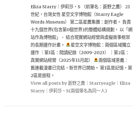
Eliza Starry｜伊莉莎・S （前筆名：蒼野之鷹） 21
世紀，台灣女性 星空文字博物館（Starry Eagle
Words Museum） 第二區星鷹集團：創作者。 負責
十九個世界(包含第0個世界)的整體結構規劃， 以「網
站作為博物館」、 結合現實網站經營與虛擬故事框架
的長期運作計畫。
星空文字博物館：兩個區域獨立
運作 ｜第1區：閱讀紀錄（2009–2023） ｜第2區：
真實網站經營（2025年11月起）
兩個區域意義：
舊連載漫畫已完結，新世界已開始。 第1區是記憶，第
2區是旅程。
View all posts by 蒼野之鷹｜Starryeagle｜Eliza
Starry｜伊莉莎・S(兩個筆名為同一人)