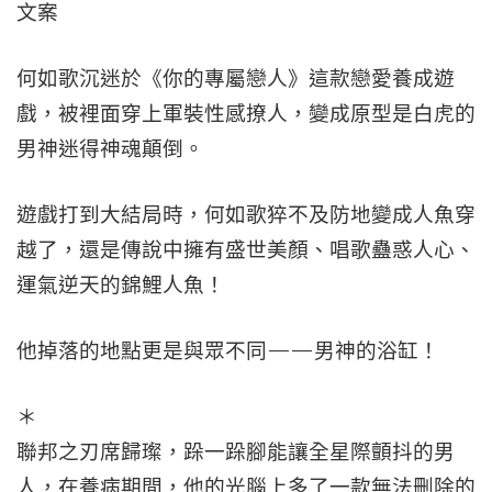
文案
何如歌沉迷於《你的專屬戀人》這款戀愛養成遊
戲，被裡面穿上軍裝性感撩人，變成原型是白虎的
男神迷得神魂顛倒。
遊戲打到大結局時，何如歌猝不及防地變成人魚穿
越了，還是傳說中擁有盛世美顏、唱歌蠱惑人心、
運氣逆天的錦鯉人魚！
他掉落的地點更是與眾不同——男神的浴缸！
＊
聯邦之刃席歸璨，跺一跺腳能讓全星際顫抖的男
人，在養病期間，他的光腦上多了一款無法刪除的