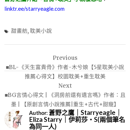
linktr.ee/starryeagle.com
甜畫舫
,
耽美小說
文
Previous
章
■BL-《天生富貴骨》作者-木兮娘【5星耽美小說
導
推薦心得文】校園耽美+重生耽美
覽
Next
■BG言情心得文 | 《洞房前還有遺言嗎》作者：且
墨 | 【原創言情小說推薦|重生+古代+甜寵】
蒼野之鷹｜Starryeagle｜
Author:
Eliza Starry｜伊莉莎・S(兩個筆名
為同一人)