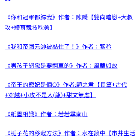
《你和冠軍都歸我》作者：陳隱【雙向暗戀+大叔
攻+體育競技耽美】
《我和帝國元帥被黏住了！》作者：紫矜
《男孩子網戀是要翻車的》作者：風華如故
《帝王的寵妃是個O》作者:顧之君【長篇+古代
+穿越+小攻不是人(龍)+甜文無虐】
《紙墨相識》作者：若若尋南山
《梔子花的移栽方法》作者：水在鏡中【市井生活