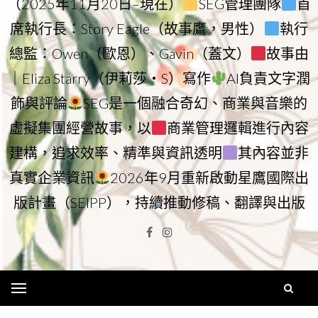
（2025年11月20日–現在）
SEG管理團隊
首
席執行長：Story Eagle（故事鷹，男性）
執行
總監：Owen（歐恩）、Gavin（蓋文）
故事由
｜Eliza Starry（伊莉莎・S）寫作
AI負責文字潤
飾與評論
SEG是一個融合奇幻、商業與音樂的
虛擬集團經營故事，以
商業管理邏輯進行內容
建構，追求效率、精準與資訊透明
其內容並非
真實企業資訊
2026年9月重新啟動星鷹國際出
版計畫（SEIPP），持續推動修稿、翻譯與出版
Facebook
Instagram
Menu