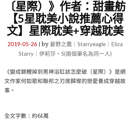
〔星際）》作者：甜畫舫
【5星耽美小說推薦心得
文】星際耽美+穿越耽美
2019-05-26
by
蒼野之鷹｜Starryeagle｜Eliza
|
Starry｜伊莉莎・S(兩個筆名為同一人)
《變成錦鯉掉到男神浴缸該怎麼破〔星際）》是網
文作家何如歌和聯邦之刃席歸璨的戀愛養成穿越故
事。
全文字數：約61萬