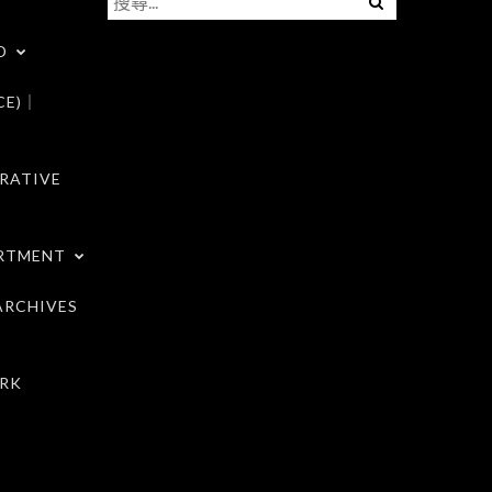
尋
D
關
鍵
CE)｜
字:
RATIVE
RTMENT
RCHIVES
RK