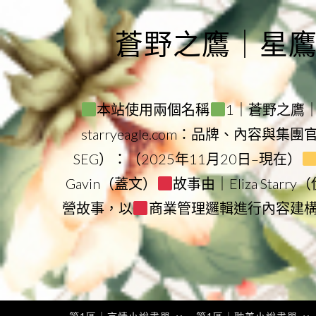
Skip
to
蒼野之鷹｜星鷹集團
content
本站使用兩個名稱
1｜蒼野之鷹｜Sta
starryeagle.com：品牌、內容與集
SEG）：（2025年11月20日–現在）
Gavin（蓋文）
故事由｜Eliza Star
營故事，以
商業管理邏輯進行內容建