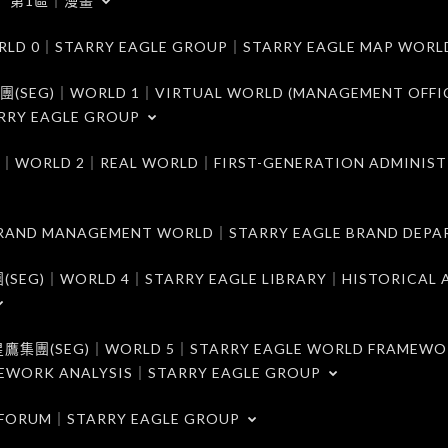
第1區｜漫畫
｜STARRY EAGLE GROUP｜STARRY EAGLE MAP WORL
)｜WORLD 1｜VIRTUAL WORLD (MANAGEMENT OFFI
RRY EAGLE GROUP
D 2｜REAL WORLD｜FIRST-GENERATION ADMINIST
MANAGEMENT WORLD｜STARRY EAGLE BRAND DEPA
ORLD 4｜STARRY EAGLE LIBRARY｜HISTORICAL A
EG)｜WORLD 5｜STARRY EAGLE WORLD FRAMEWO
MEWORK ANALYSIS｜STARRY EAGLE GROUP
ORUM｜STARRY EAGLE GROUP