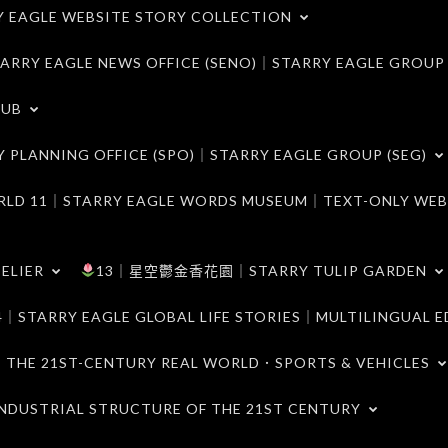
LE WEBSITE STORY COLLECTION
 EAGLE NEWS OFFICE (SENO)｜STARRY EAGLE GROUP
LUB
ANNING OFFICE (SPO)｜STARRY EAGLE GROUP (SEG)
｜STARRY EAGLE WORDS MUSEUM｜TEXT-ONLY WEB
ELIER
13｜星空鬱金香花園｜STARRY TULIP GARDEN
RY EAGLE GLOBAL LIFE STORIES｜MULTILINGUAL E
21ST-CENTURY REAL WORLD．SPORTS & VEHICLES
TRIAL STRUCTURE OF THE 21ST CENTURY