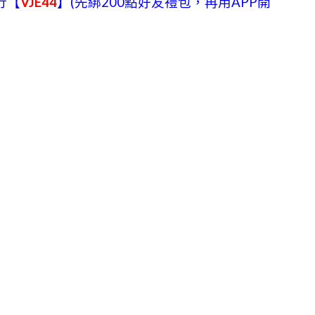
行【
VJE44
】(先綁200點好友禮包，再用APP開