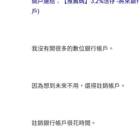
開戶連結：【推薦碼】3.2%活存 -將來銀
戶)
我沒有開很多的數位銀行帳戶。
因為想到未來不用，還得註銷帳戶。
註銷銀行帳戶很花時間。