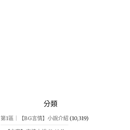
鍵
字:
分類
第1區｜【BG言情】小說介紹
(10,319)