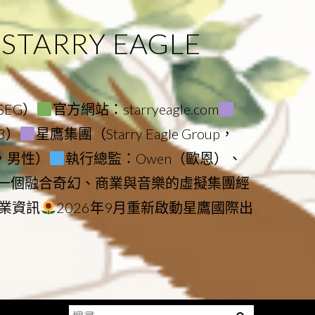
ARRY EAGLE
（SEG）
官方網站：starryeagle.com
23）
星鷹集團（Starry Eagle Group，
鷹，男性）
執行總監：Owen（歐恩）、
是一個融合奇幻、商業與音樂的虛擬集團經
業資訊
2026年9月重新啟動星鷹國際出
搜
Menu