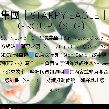
｜STARRY EAGLE｜ST
GROUP（SEG）
rry Eagle
2｜星鷹集團｜Starry Eagle Group
團官方網站
蒼野之鷹（Starry Eagle）：（2009–20
SEG管理團隊
首席執行長：Story Eagle（故事
ry（伊莉莎・S）寫作
AI負責文字潤飾與評論
SEG
構，追求效率、精準與資訊透明
其內容並非真實企
版計畫（SEIPP），持續推動修稿、翻譯與出版
Facebook
Instagram