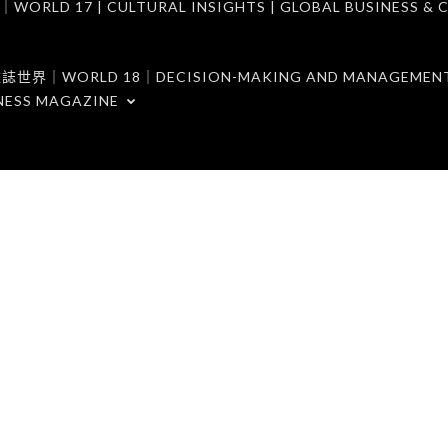
7 | CULTURAL INSIGHTS | GLOBAL BUSINESS & C
ORLD 18｜DECISION-MAKING AND MANAGEMENT 
NESS MAGAZINE