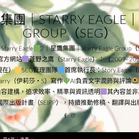
｜STARRY EAGLE｜ST
GROUP（SEG）
rry Eagle
2｜星鷹集團｜Starry Eagle Group
集團官方網站
蒼野之鷹（Starry Eagle）：（2009–2
–現在）
SEG管理團隊
首席執行長：Story Eag
Starry（伊莉莎・S）寫作
AI負責文字潤飾與評論
內容建構，追求效率、精準與資訊透明
其內容並非
國際出版計畫（SEIPP），持續推動修稿、翻譯與出
Facebook
Instagram