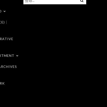
尋
D
關
鍵
CE)｜
字:
RATIVE
RTMENT
RCHIVES
RK