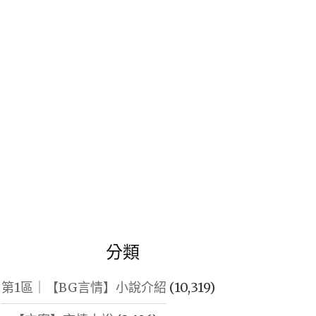
鍵
字:
分類
第1區｜【BG言情】小說介紹
(10,319)