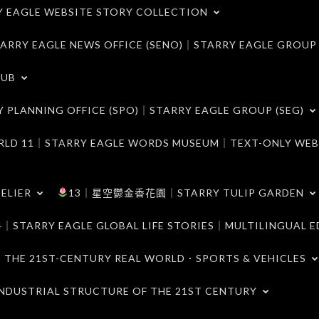
LE WEBSITE STORY COLLECTION
 EAGLE NEWS OFFICE (SENO)｜STARRY EAGLE GROUP
LUB
ANNING OFFICE (SPO)｜STARRY EAGLE GROUP (SEG)
｜STARRY EAGLE WORDS MUSEUM｜TEXT-ONLY WEB
ELIER
13｜星空鬱金香花園｜STARRY TULIP GARDEN
RY EAGLE GLOBAL LIFE STORIES｜MULTILINGUAL E
21ST-CENTURY REAL WORLD．SPORTS & VEHICLES
TRIAL STRUCTURE OF THE 21ST CENTURY