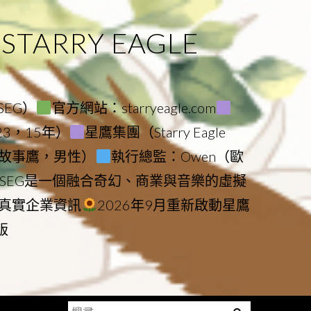
ARRY EAGLE
（SEG）
官方網站：starryeagle.com
023，15年）
星鷹集團（Starry Eagle
le（故事鷹，男性）
執行總監：Owen（歐
SEG是一個融合奇幻、商業與音樂的虛擬
真實企業資訊
2026年9月重新啟動星鷹
版
搜
Menu