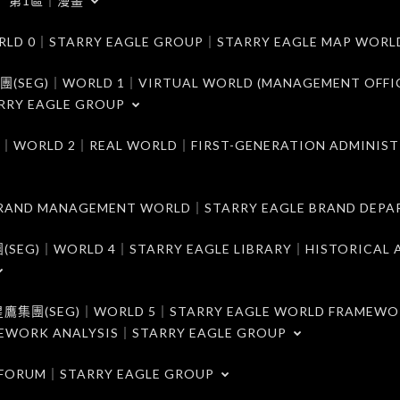
第1區｜漫畫
｜STARRY EAGLE GROUP｜STARRY EAGLE MAP WORL
)｜WORLD 1｜VIRTUAL WORLD (MANAGEMENT OFFI
RRY EAGLE GROUP
D 2｜REAL WORLD｜FIRST-GENERATION ADMINIST
MANAGEMENT WORLD｜STARRY EAGLE BRAND DEPA
ORLD 4｜STARRY EAGLE LIBRARY｜HISTORICAL A
EG)｜WORLD 5｜STARRY EAGLE WORLD FRAMEWO
MEWORK ANALYSIS｜STARRY EAGLE GROUP
ORUM｜STARRY EAGLE GROUP