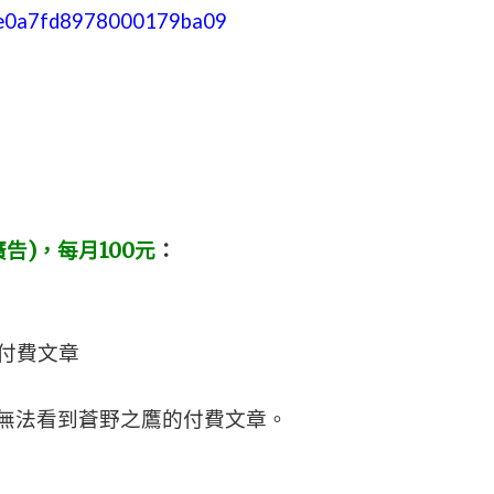
252e0a7fd8978000179ba09
告)，每月100元
：
付費文章
m」無法看到蒼野之鷹的付費文章。