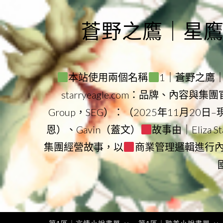
Skip
to
蒼野之鷹｜星鷹集團
content
本站使用兩個名稱
1｜蒼野之鷹｜Sta
starryeagle.com：品牌、內容與
Group，SEG）：（2025年11月20日
恩）、Gavin（蓋文）
故事由｜Eliza 
集團經營故事，以
商業管理邏輯進行