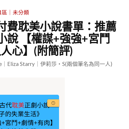
1區｜未分類
2付費耽美小說書單：推薦
小說 【權謀+強強+宮鬥
人心】(附簡評)
le｜Eliza Starry｜伊莉莎・S(兩個筆名為同一人)