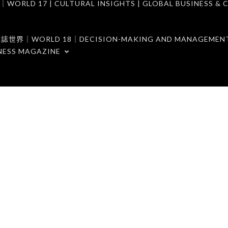
7 | CULTURAL INSIGHTS | GLOBAL BUSINESS & C
ORLD 18｜DECISION-MAKING AND MANAGEMENT 
NESS MAGAZINE