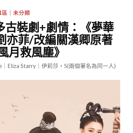
1區｜未分類
多古裝劇+劇情：《夢華
劉亦菲/改編關漢卿原著
風月救風塵》
le｜Eliza Starry｜伊莉莎・S(兩個筆名為同一人)