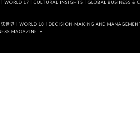
7 | CULTURAL INSIGHTS | GLOBAL BUSINESS & C
ORLD 18｜DECISION-MAKING AND MANAGEMENT 
NESS MAGAZINE