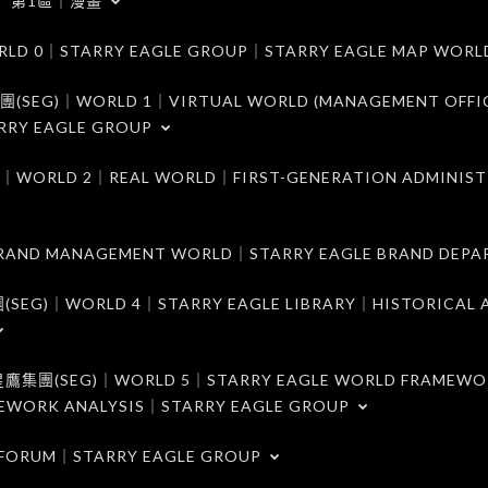
第1區｜漫畫
｜STARRY EAGLE GROUP｜STARRY EAGLE MAP WORL
)｜WORLD 1｜VIRTUAL WORLD (MANAGEMENT OFFI
RRY EAGLE GROUP
D 2｜REAL WORLD｜FIRST-GENERATION ADMINIST
MANAGEMENT WORLD｜STARRY EAGLE BRAND DEPA
ORLD 4｜STARRY EAGLE LIBRARY｜HISTORICAL A
EG)｜WORLD 5｜STARRY EAGLE WORLD FRAMEWO
MEWORK ANALYSIS｜STARRY EAGLE GROUP
ORUM｜STARRY EAGLE GROUP