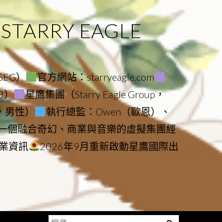
ARRY EAGLE
（SEG）
官方網站：starryeagle.com
23）
星鷹集團（Starry Eagle Group，
鷹，男性）
執行總監：Owen（歐恩）、
是一個融合奇幻、商業與音樂的虛擬集團經
業資訊
2026年9月重新啟動星鷹國際出
搜
Menu