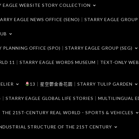
LE WEBSITE STORY COLLECTION
 EAGLE NEWS OFFICE (SENO)｜STARRY EAGLE GROUP
LUB
ANNING OFFICE (SPO)｜STARRY EAGLE GROUP (SEG)
｜STARRY EAGLE WORDS MUSEUM｜TEXT-ONLY WEB
ELIER
13｜星空鬱金香花園｜STARRY TULIP GARDEN
RY EAGLE GLOBAL LIFE STORIES｜MULTILINGUAL E
21ST-CENTURY REAL WORLD．SPORTS & VEHICLES
TRIAL STRUCTURE OF THE 21ST CENTURY