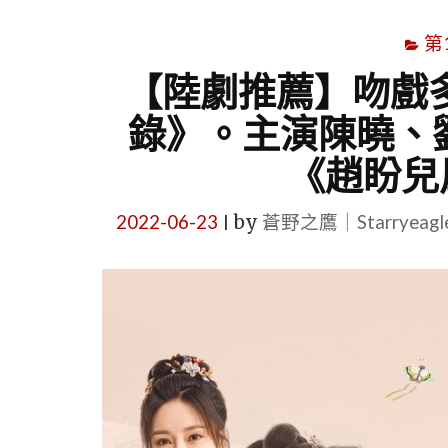
第
【陸劇推薦】吻戲
錄》。主演陳曉、
《趙盼兒
2022-06-23
by
蒼野之鷹｜Starryeag
|