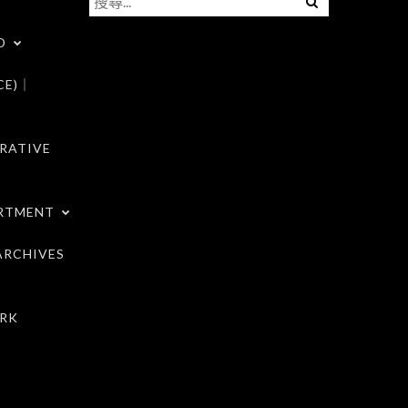
尋
D
關
鍵
CE)｜
字:
RATIVE
RTMENT
RCHIVES
RK