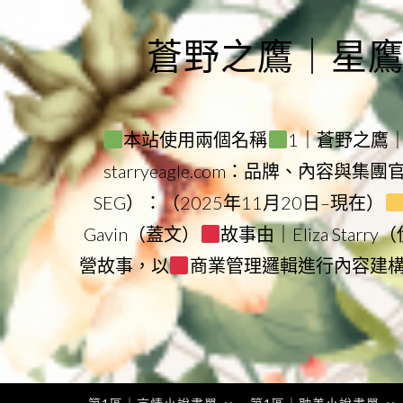
Skip
to
蒼野之鷹｜星鷹集團
content
本站使用兩個名稱
1｜蒼野之鷹｜Sta
starryeagle.com：品牌、內容與集
SEG）：（2025年11月20日–現在）
Gavin（蓋文）
故事由｜Eliza Star
營故事，以
商業管理邏輯進行內容建