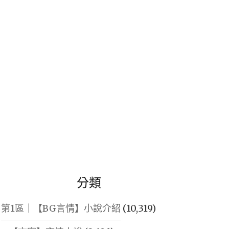
鍵
字:
分類
第1區｜【BG言情】小說介紹
(10,319)