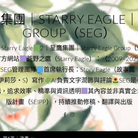
｜STARRY EAGLE｜ST
GROUP（SEG）
rry Eagle
2｜星鷹集團｜Starry Eagle Group
團官方網站
蒼野之鷹（Starry Eagle）：（2009–20
SEG管理團隊
首席執行長：Story Eagle（故事
ry（伊莉莎・S）寫作
AI負責文字潤飾與評論
SEG
構，追求效率、精準與資訊透明
其內容並非真實企
版計畫（SEIPP），持續推動修稿、翻譯與出版
Facebook
Instagram