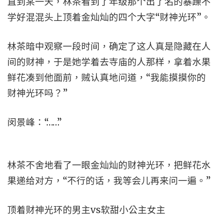
直到某一天，林茶看到了年级那个出了名的暴躁不
学好混混头上顶着金灿灿的四个大字“财神光环”。
林茶暗中观察一段时间，确定了这人真是隐藏在人
间的财神，于是她学着去寺庙的人那样，拿着水果
鲜花凑到他面前，贼认真地问道，“我能摸摸你的
财神光环吗？”
闵景峰：“……”
林茶不舍地看了一眼金灿灿的财神光环，把鲜花水
果递给对方，“不行的话，我等会儿再来问一遍。”
顶着财神光环的男主vs软甜小公主女主