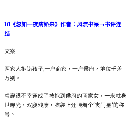
10
《忽如一夜病娇来》作者：风流书呆→书评连
结
文案
两家人抱错孩子,一户商家，一户侯府，地位千差
万别。
虞襄很不幸穿成了被抱到侯府的商家女，一来就身
世曝光，双腿残废，脑袋上还顶着个‘丧门星’的称
号。