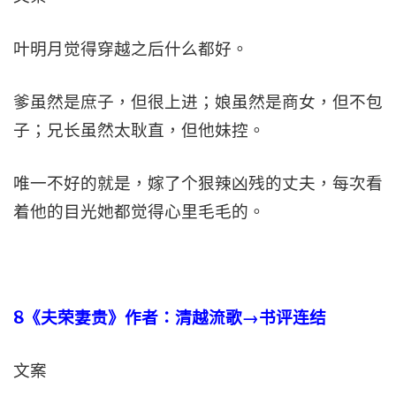
叶明月觉得穿越之后什么都好。
爹虽然是庶子，但很上进；娘虽然是商女，但不包
子；兄长虽然太耿直，但他妹控。
唯一不好的就是，嫁了个狠辣凶残的丈夫，每次看
着他的目光她都觉得心里毛毛的。
8
《夫荣妻贵》作者：清越流歌→书评连结
文案