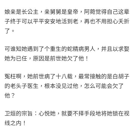
娘亲是长公主，亲舅舅是皇帝，阿菀觉得自己这辈
子终于可以平平安安地活到老，再也不用担心夭折
了。
可谁知她遇到了个重生的蛇精病男人，并且以求娶
她为已任，原因是前世她欠了他！
冤枉啊，她前世病了十八载，最常接触的是白胡子
的老头子医生，根本没见过他，怎么可能会欠了
他？
卫烜的宗旨：心悦她，就要不择手段地将她锁在视
线之内！