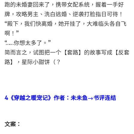
跑的未婚妻回来了，携带女配系统，握着一手好
牌，攻略男主、洗白逃婚、逆袭打脸指日可待！
“殿下，我们快离婚，她开挂了，大难临头各自飞
啊！”
“……你想太多了。”
简而言之，试图把一个【套路】的故事写成【反套
路】，星际小甜饼（？
4
《穿越之暖宠记》作者：未未鱼→书评连结
文案：