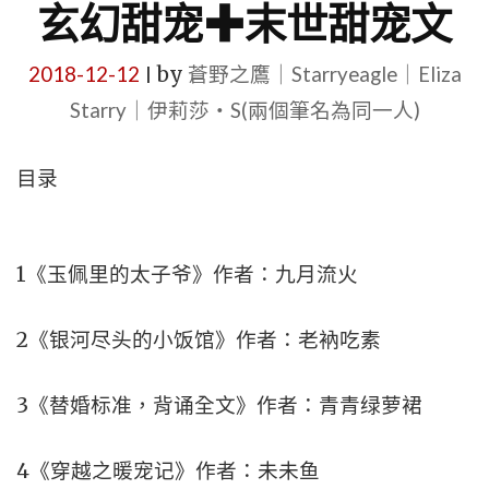
玄幻甜宠✚末世甜宠文
2018-12-12
by
蒼野之鷹｜Starryeagle｜Eliza
|
Starry｜伊莉莎・S(兩個筆名為同一人)
目录
1《玉佩里的太子爷》作者：九月流火
2《银河尽头的小饭馆》作者：老衲吃素
3《替婚标准，背诵全文》作者：青青绿萝裙
4《穿越之暖宠记》作者：未未鱼