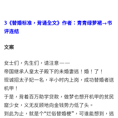
3
《替婚标准，背诵全文》作者：青青绿萝裙→书
评连结
文案
女士们，先生们，请注意——
帝国继承人皇太子殿下的未婚妻逃！婚！了！
现诚招太子妃一名，半小时内上岗，成功替婚者送
机甲！
于是，背着百万助学贷款，做梦也想开机甲的贫民
窟少女，义无反顾地向金钱势力低了头。
到此为止，就是个“烂俗替婚梗”，可谁能想到，逃