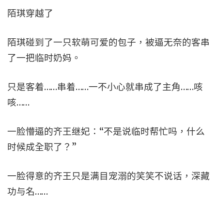
陌琪穿越了
陌琪碰到了一只软萌可爱的包子，被逼无奈的客串
了一把临时奶妈。
只是客着……串着……一不小心就串成了主角……咳
咳……
一脸懵逼的齐王继妃：“不是说临时帮忙吗，什么
时候成全职了？”
一脸得意的齐王只是满目宠溺的笑笑不说话，深藏
功与名……