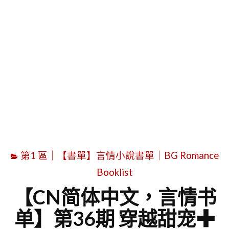
字
第1 區｜【書單】言情小說書單｜BG Romance
Booklist
【CN简体中文，言情书
单】第36期 穿越甜宠✚