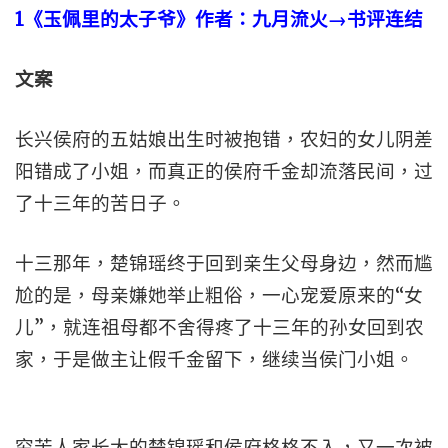
1
《玉佩里的太子爷》作者：九月流火→书评连结
文案
长兴侯府的五姑娘出生时被抱错，农妇的女儿阴差
阳错成了小姐，而真正的侯府千金却流落民间，过
了十三年的苦日子。
十三那年，楚锦瑶终于回到亲生父母身边，然而尴
尬的是，母亲嫌她举止粗俗，一心宠爱原来的“女
儿”，就连祖母都不舍得疼了十三年的孙女回到农
家，于是做主让假千金留下，继续当侯门小姐。
穷苦人家长大的楚锦瑶和侯府格格不入，又一次被