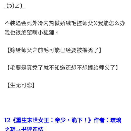
_(:з)∠)_
不装逼会死外冷内热傲娇绒毛控师父X我能怎么办
我也很绝望啊小狐狸。
【嫁给师父之前毛可能已经要被撸秃了】
【毛要是真秃了就不知道还想不想嫁给师父了】
【生无可恋】
12
《重生末世女王：帝少，跪下！》作者：琉璃
之玥→书评连结