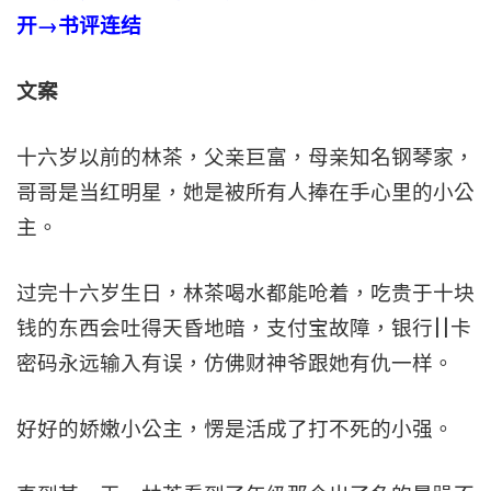
开→书评连结
文案
十六岁以前的林茶，父亲巨富，母亲知名钢琴家，
哥哥是当红明星，她是被所有人捧在手心里的小公
主。
过完十六岁生日，林茶喝水都能呛着，吃贵于十块
钱的东西会吐得天昏地暗，支付宝故障，银行||卡
密码永远输入有误，仿佛财神爷跟她有仇一样。
好好的娇嫩小公主，愣是活成了打不死的小强。