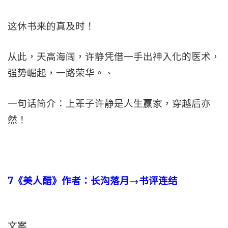
这休书来的真及时！
从此，天高海阔，许静凭借一手出神入化的医术，
强势崛起，一路荣华。、
一句话简介：上辈子许静是人生赢家，穿越后亦
然！
7
《美人醋》作者：长沟落月→书评连结
文案