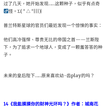
过了几天，她开始发现……这颗种子，似乎有点奇
怪。Σ( ° △ °|||)︴
普兰特斯星球的官员们最近发现一个惊悚的事实：
他们高冷强悍、尊贵无比的帝国之首——兰斯陛
下，为了追求一个地球人，变成了一颗羞答答的种
子。
未来的皇后陛下……原来喜欢幼-齿play的吗？
14
《我能摸摸你的财神光环吗？》作者：城南花