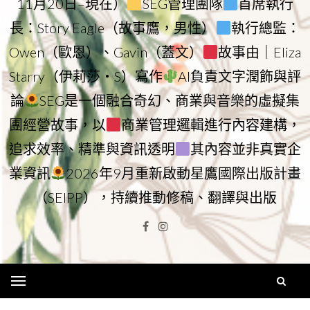
11月20日–現在）
SEG管理團隊
首席執行
長：Story Eagle（故事鷹，男性）
執行總監：
Owen（歐恩）、Gavin（蓋文）
故事由｜Eliza
Starry（伊莉莎・S）寫作
AI負責文字潤飾與評
論
SEG是一個融合奇幻、商業與音樂的虛擬集
團經營故事，以
商業管理邏輯進行內容建構，
追求效率、精準與資訊透明
其內容並非真實企
業資訊
2026年9月重新啟動星鷹國際出版計畫
（SEIPP），持續推動修稿、翻譯與出版
Facebook
Instagram
Menu