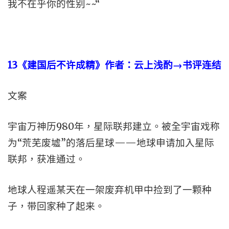
我不在乎你的性别~~“
13
《建国后不许成精》作者：云上浅酌→书评连结
文案
宇宙万神历980年，星际联邦建立。被全宇宙戏称
为“荒芜废墟”的落后星球——地球申请加入星际
联邦，获准通过。
地球人程遥某天在一架废弃机甲中捡到了一颗种
子，带回家种了起来。