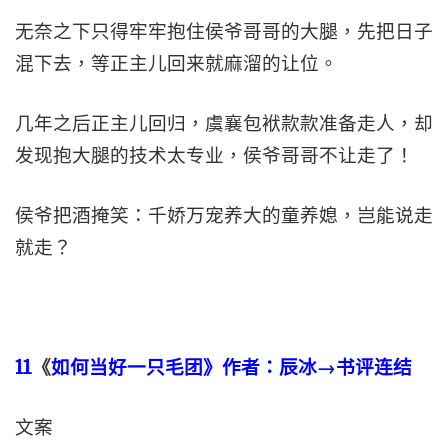
无奈之下只得牢牢抱住侯爷哥哥的大腿，先把日子
混下去，等正主儿回来就麻溜的让位。
几年之后正主儿回归，虞襄包袱款款准备走人，却
发现抱大腿的技术太专业，侯爷哥哥不让走了！
侯爷把酒掩笑：千娇万宠养大的童养媳，岂能说走
就走？
11
《
如何当好一只毛团》作者：辰冰→书评连结
文案