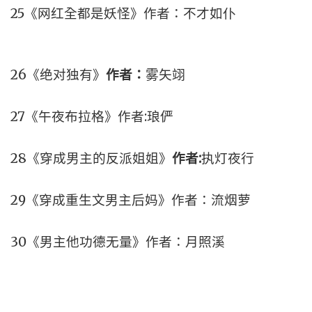
25《网红全都是妖怪》作者：不才如仆
26《绝对独有》
作者：
雾矢翊
27《午夜布拉格》作者:琅俨
28《穿成男主的反派姐姐》
作者
:
执灯夜行
29《穿成重生文男主后妈》作者：流烟萝
30《男主他功德无量》作者：月照溪