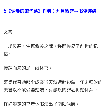
6
《许静的荣华路》作者：九月微蓝→书评连结
文案
一场风寒，生死攸关之际，许静恢复了前世的记
忆。
接踵而来的是一纸休书。
婆婆代替她那个成亲当天就远赴边疆一年未归的的
夫君以不敬公婆姑嫂，有恶疾的罪名将她休弃。
许静淡定的拿着休书滚出了南阳候府。