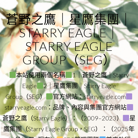
Skip
to
蒼野之鷹｜星鷹集團｜
content
STARRY EAGLE｜
STARRY EAGLE
GROUP（SEG）
本站使用兩個名稱
1｜蒼野之鷹｜Starry
Eagle
2｜星鷹集團｜Starry Eagle
Group（SEG）
官方網站：starryeagle.com
starryeagle.com：品牌、內容與集團官方網站
蒼野之鷹（Starry Eagle）：（2009–2023）
星
鷹集團（Starry Eagle Group，SEG）：（2025年