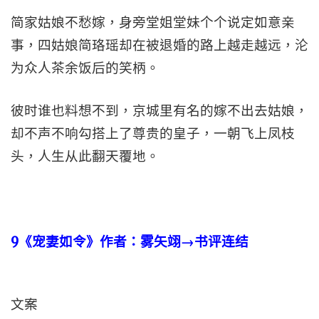
简家姑娘不愁嫁，身旁堂姐堂妹个个说定如意亲
事，四姑娘简珞瑶却在被退婚的路上越走越远，沦
为众人茶余饭后的笑柄。
彼时谁也料想不到，京城里有名的嫁不出去姑娘，
却不声不响勾搭上了尊贵的皇子，一朝飞上凤枝
头，人生从此翻天覆地。
9
《宠妻如令》作者：雾矢翊→书评连结
文案