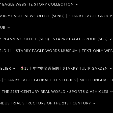
LE WEBSITE STORY COLLECTION
 EAGLE NEWS OFFICE (SENO)｜STARRY EAGLE GROUP
LUB
ANNING OFFICE (SPO)｜STARRY EAGLE GROUP (SEG)
｜STARRY EAGLE WORDS MUSEUM｜TEXT-ONLY WEB
ELIER
13｜星空鬱金香花園｜STARRY TULIP GARDEN
RY EAGLE GLOBAL LIFE STORIES｜MULTILINGUAL E
21ST-CENTURY REAL WORLD．SPORTS & VEHICLES
TRIAL STRUCTURE OF THE 21ST CENTURY