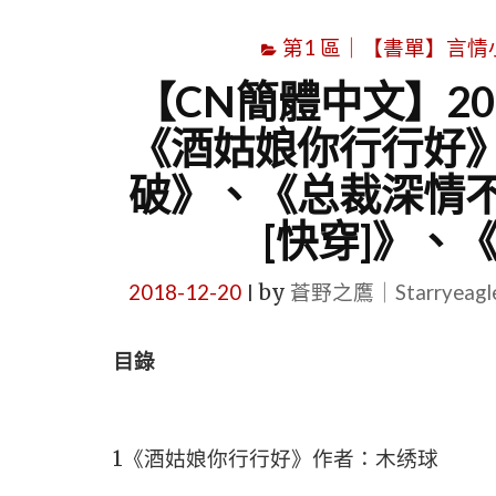
第1 區｜【書單】言情小說書
【CN簡體中文】201
《酒姑娘你行行好
破》、《总裁深情
[快穿]》、
2018-12-20
by
蒼野之鷹｜Starryeag
|
目錄
1《酒姑娘你行行好》作者：木绣球