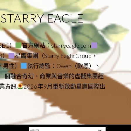
ARRY EAGLE
（SEG）
官方網站：starryeagle.com
23）
星鷹集團（Starry Eagle Group，
鷹，男性）
執行總監：Owen（歐恩）、
是一個融合奇幻、商業與音樂的虛擬集團經
業資訊
2026年9月重新啟動星鷹國際出
搜
Menu