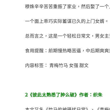
穆姝辛辛苦苦重振了家业，然后娶了一个
一个面上乖巧实际蓄谋已久的上门女婿。
总而言之，这是一个轻松日常文，男女主
食用提醒：前期慢热略苦逼，中后期爽爽
内容标签： 青梅竹马 女强 甜文
2
《彼此太熟悉了肿么破》作者：织朱
本文又名《竹马的被骚扰日常》、《青梅