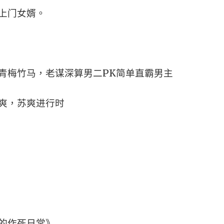
上门女婿。
青梅竹马，老谋深算男二PK简单直霸男主
爽，苏爽进行时
的作死日常》