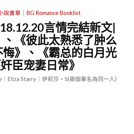
單｜BG Romance Booklist
8.12.20言情完結新文|
》、《彼此太熟悉了肿么
不悔》、《霸总的白月光
《奸臣宠妻日常》
le｜Eliza Starry｜伊莉莎・S(兩個筆名為同一人)