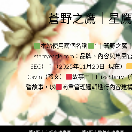
Skip
to
蒼野之鷹｜星鷹集團
content
本站使用兩個名稱
1｜蒼野之鷹｜Sta
starryeagle.com：品牌、內容與集
SEG）：（2025年11月20日–現在）
Gavin（蓋文）
故事由｜Eliza Star
營故事，以
商業管理邏輯進行內容建