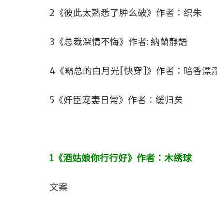
2《彼此太熟悉了肿么破》作者：织朱
3《总裁深情不悔》作者: 納蘭靜語
4《霸总的白月光[快穿]》作者：暗香漂
5《奸臣宠妻日常》作者：缓归矣
1
《酒姑娘你行行好》作者：木绣球
文案