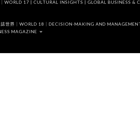
7 | CULTURAL INSIGHTS | GLOBAL BUSINESS & C
ORLD 18｜DECISION-MAKING AND MANAGEMENT 
NESS MAGAZINE