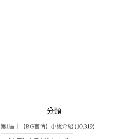
鍵
字:
分類
第1區｜【BG言情】小說介紹
(10,319)