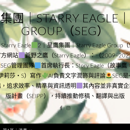
｜STARRY EAGLE｜ST
GROUP（SEG）
rry Eagle
2｜星鷹集團｜Starry Eagle Group
團官方網站
蒼野之鷹（Starry Eagle）：（2009–20
SEG管理團隊
首席執行長：Story Eagle（故事
ry（伊莉莎・S）寫作
AI負責文字潤飾與評論
SEG
構，追求效率、精準與資訊透明
其內容並非真實企
版計畫（SEIPP），持續推動修稿、翻譯與出版
Facebook
Instagram