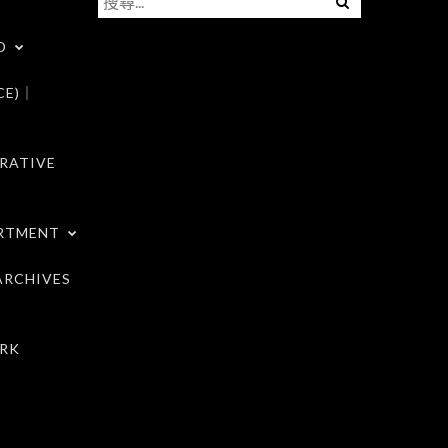
尋
D
關
鍵
CE)｜
字:
RATIVE
RTMENT
RCHIVES
RK