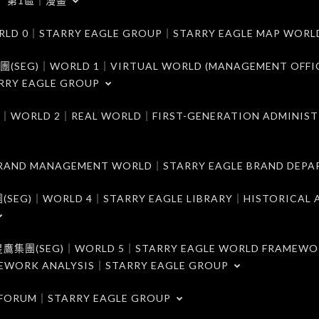
第1區｜漫畫
｜STARRY EAGLE GROUP｜STARRY EAGLE MAP WORL
)｜WORLD 1｜VIRTUAL WORLD (MANAGEMENT OFFI
RRY EAGLE GROUP
D 2｜REAL WORLD｜FIRST-GENERATION ADMINIST
MANAGEMENT WORLD｜STARRY EAGLE BRAND DEPA
ORLD 4｜STARRY EAGLE LIBRARY｜HISTORICAL A
EG)｜WORLD 5｜STARRY EAGLE WORLD FRAMEWO
MEWORK ANALYSIS｜STARRY EAGLE GROUP
ORUM｜STARRY EAGLE GROUP