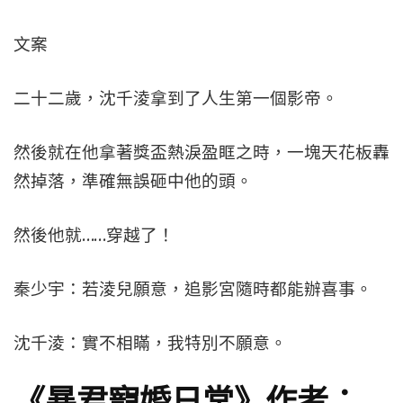
文案
二十二歲，沈千淩拿到了人生第一個影帝。
然後就在他拿著獎盃熱淚盈眶之時，一塊天花板轟
然掉落，準確無誤砸中他的頭。
然後他就……穿越了！
秦少宇：若淩兒願意，追影宮隨時都能辦喜事。
沈千淩：實不相瞞，我特別不願意。
《暴君寵婚日常》作者：