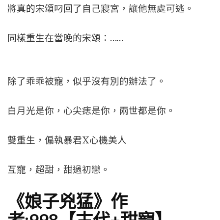
將真的宋頌叼回了自己寢宮，讓他無處可逃。
同樣重生在當晚的宋頌：……
除了乖乖被寵，似乎沒有別的辦法了。
白月光是你，心尖痣是你，兩世都是你。
雙重生，偏執暴君X心機美人
互寵，超甜，甜過初戀。
《娘子兇猛》作
者:998【古代+甜寵】