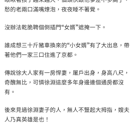
愁的老兩口滿嘴燎泡，夜夜睡不著覺。
沒辦法乾脆聘個倒插門“女婿”遮掩一下。
誰成想三十斤豬車換來的“小女婿”有了大出息，帶
著他們一家三口住進了京都。
傳說徐大人家有一房悍妻，屠戶出身，身高八尺，
奇醜無比，可憐徐淵這麼多年身邊連個通房都沒
有。
後來見過徐淵妻子的人，無人不豎起大拇指，嫂夫
人乃真英雄是也！