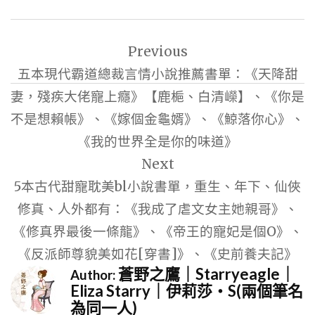
文
Previous
章
五本現代霸道總裁言情小說推薦書單：《天降甜
導
妻，殘疾大佬寵上癮》【鹿梔、白清嶸】、《你是
覽
不是想賴帳》、《嫁個金龜婿》、《鯨落你心》、
《我的世界全是你的味道》
Next
5本古代甜寵耽美bl小說書單，重生、年下、仙俠
修真、人外都有：《我成了虐文女主她親哥》、
《修真界最後一條龍》、《帝王的寵妃是個O》、
《反派師尊貌美如花[穿書]》、《史前養夫記》
蒼野之鷹｜Starryeagle｜
Author:
Eliza Starry｜伊莉莎・S(兩個筆名
為同一人)