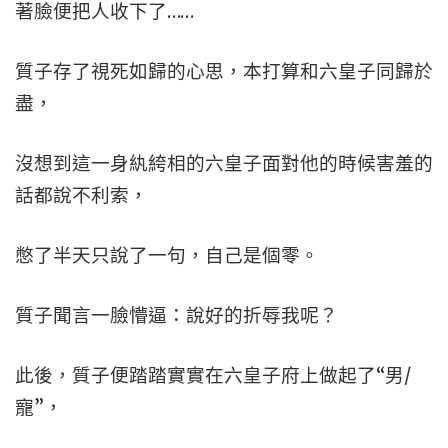
著臉便把人收下了……
質子存了視死如歸的心思，本打算和六皇子同歸於
盡，
沒想到這一身紈絝相的六皇子面對他的時候害羞的
話都說不利索，
憋了半天只說了一句，自己是個零。
質子聞言一臉懵逼：說好的折辱我呢？
此後，質子便踏踏實實在六皇子府上做起了“男/
寵”，