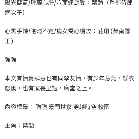
陽光健氣/玲瓏心肝/八面逢源受：葉勉（戶部侍郎
嫡次子）
心黑手辣/陰晴不定/病女喬心機攻：莊珝 (榮南郡
王)
強強
本文有情竇肆意也有同學友情，有少年意氣，鮮衣
怒馬，也有家長里短，廟堂之上。
內容標籤： 強強 豪門世家 穿越時空 校園
主角：葉勉