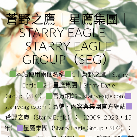
Skip
to
蒼野之鷹｜星鷹集團｜
content
STARRY EAGLE｜
STARRY EAGLE
GROUP（SEG）
本站使用兩個名稱
1｜蒼野之鷹｜Starry
Eagle
2｜星鷹集團｜Starry Eagle
Group（SEG）
官方網站：starryeagle.com
starryeagle.com：品牌、內容與集團官方網站
蒼野之鷹（Starry Eagle）：（2009–2023，15
年）
星鷹集團（Starry Eagle Group，SEG）：