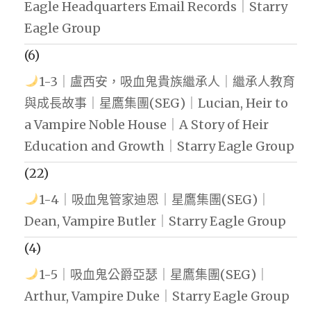
Eagle Headquarters Email Records｜Starry
Eagle Group
(6)
1-3｜盧西安，吸血鬼貴族繼承人｜繼承人教育
與成長故事｜星鷹集團(SEG)｜Lucian, Heir to
a Vampire Noble House｜A Story of Heir
Education and Growth｜Starry Eagle Group
(22)
1-4｜吸血鬼管家迪恩｜星鷹集團(SEG)｜
Dean, Vampire Butler｜Starry Eagle Group
(4)
1-5｜吸血鬼公爵亞瑟｜星鷹集團(SEG)｜
Arthur, Vampire Duke｜Starry Eagle Group