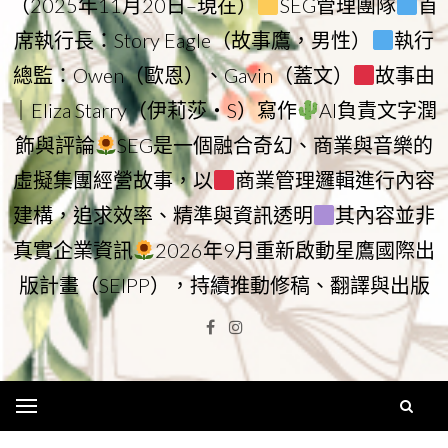
（2025年11月20日–現在）
SEG管理團隊
首
席執行長：Story Eagle（故事鷹，男性）
執行
總監：Owen（歐恩）、Gavin（蓋文）
故事由
｜Eliza Starry（伊莉莎・S）寫作
AI負責文字潤
飾與評論
SEG是一個融合奇幻、商業與音樂的
虛擬集團經營故事，以
商業管理邏輯進行內容
建構，追求效率、精準與資訊透明
其內容並非
真實企業資訊
2026年9月重新啟動星鷹國際出
版計畫（SEIPP），持續推動修稿、翻譯與出版
Facebook
Instagram
Menu