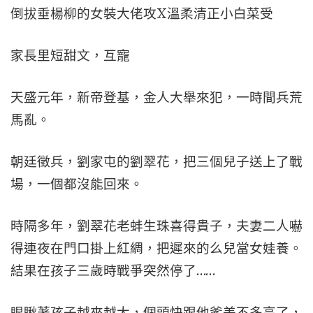
倒拔垂楊柳的女裝大佬攻X溫柔清正小白菜受
家長里短甜文，互寵
天盛元年，新帝登基，金人大舉來犯，一時間兵荒
馬亂。
朝廷徵兵，劉家屯的劉翠花，把三個兒子送上了戰
場，一個都沒能回來。
時隔多年，劉翠花老蚌生珠喜得貴子，夫妻二人嚇
得連夜在門口掛上紅綢，把遲來的么兒當女娃養。
結果在孩子三歲時戰爭突然停了……
眼瞅著孩子越來越大，個頭快跟他爹差不多高了，