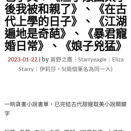
後我被和親了》、《在古
代上學的日子》、《江湖
遍地是奇葩》、《暴君寵
婚日常》、《娘子兇猛》
2023-01-22
by
蒼野之鷹｜Starryeagle｜Eliza
|
Starry｜伊莉莎・S(兩個筆名為同一人)
一晌貪書小說書單，已完結古代甜寵耽美小說關鍵
字