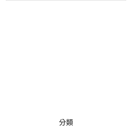
尋
關
鍵
字:
分類