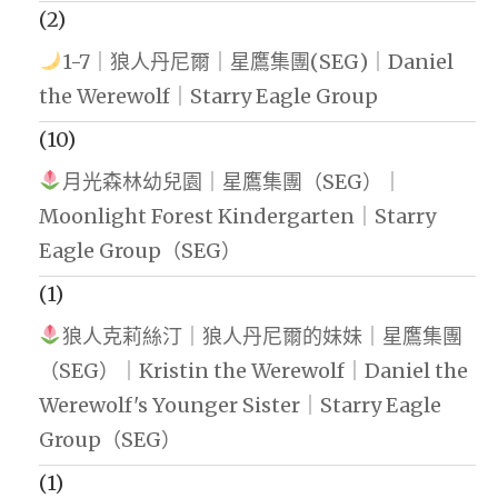
(2)
1-7｜狼人丹尼爾｜星鷹集團(SEG)｜Daniel
the Werewolf｜Starry Eagle Group
(10)
月光森林幼兒園｜星鷹集團（SEG）｜
Moonlight Forest Kindergarten｜Starry
Eagle Group（SEG）
(1)
狼人克莉絲汀｜狼人丹尼爾的妹妹｜星鷹集團
（SEG）｜Kristin the Werewolf｜Daniel the
Werewolf's Younger Sister｜Starry Eagle
Group（SEG）
(1)