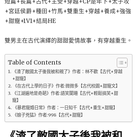
短篇+長篇+古代+主受+穿越+CP是年下+太子攻
+宮廷侯爵+種田+竹馬+雙重生+穿越+養成+強強
+甜寵+1V1+結局HE
雙男主在古代演繹的甜甜愛情故事，有穿越重生。
Table of Contents
《渣了敵國太子後我被和親了》作者：林不歡【古代+穿越
+甜寵】
《在古代上學的日子》作者:微微多【古代校園+甜寵文】
《江湖遍地是奇葩》作者:語笑闌珊【古代+輕鬆搞笑+甜
寵】
《暴君寵婚日常》作者：一日知千【古代+重生+甜寵】
《娘子兇猛》作者:998【古代+甜寵】
《渣了敵國太子後我被和