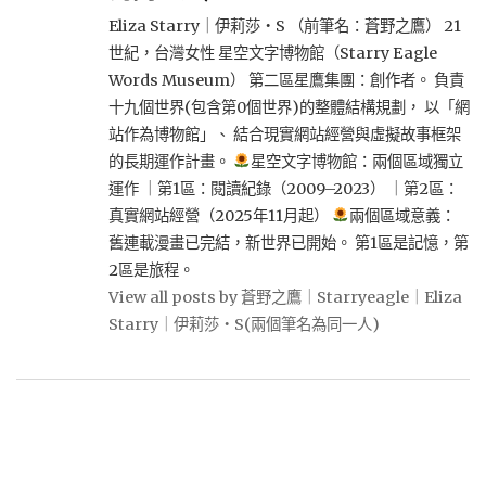
Eliza Starry｜伊莉莎・S （前筆名：蒼野之鷹） 21
世紀，台灣女性 星空文字博物館（Starry Eagle
Words Museum） 第二區星鷹集團：創作者。 負責
十九個世界(包含第0個世界)的整體結構規劃， 以「網
站作為博物館」、 結合現實網站經營與虛擬故事框架
的長期運作計畫。
星空文字博物館：兩個區域獨立
運作 ｜第1區：閱讀紀錄（2009–2023） ｜第2區：
真實網站經營（2025年11月起）
兩個區域意義：
舊連載漫畫已完結，新世界已開始。 第1區是記憶，第
2區是旅程。
View all posts by 蒼野之鷹｜Starryeagle｜Eliza
Starry｜伊莉莎・S(兩個筆名為同一人)