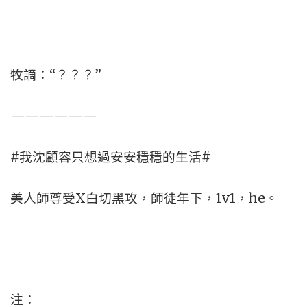
牧謫：“？？？”
——————
#我沈顧容只想過安安穩穩的生活#
美人師尊受X白切黑攻，師徒年下，1v1，he。
注：