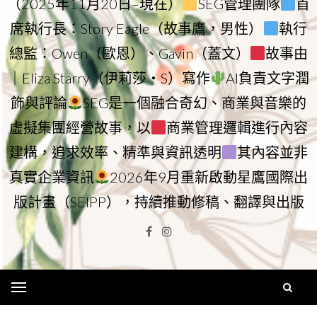
（2025年11月20日–現在）
SEG管理團隊
首
席執行長：Story Eagle（故事鷹，男性）
執行
總監：Owen（歐恩）、Gavin（蓋文）
故事由
｜Eliza Starry（伊莉莎・S）寫作
AI負責文字潤
飾與評論
SEG是一個融合奇幻、商業與音樂的
虛擬集團經營故事，以
商業管理邏輯進行內容
建構，追求效率、精準與資訊透明
其內容並非
真實企業資訊
2026年9月重新啟動星鷹國際出
版計畫（SEIPP），持續推動修稿、翻譯與出版
Facebook
Instagram
Menu