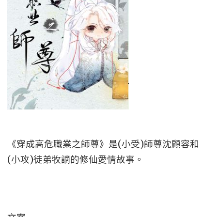
《穿成高危職業之師尊》是(小受)師尊沈顧容和
(小攻)徒弟牧謫的修仙愛情故事。