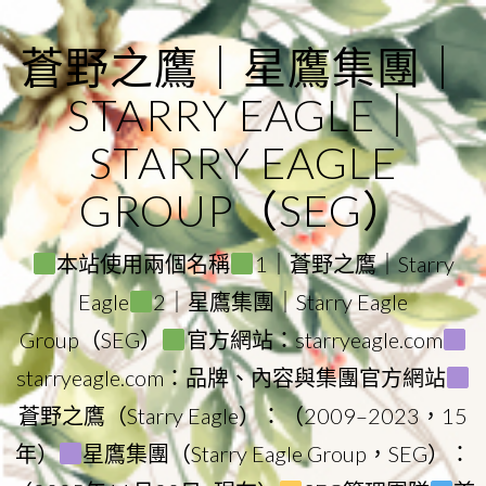
Skip
to
蒼野之鷹｜星鷹集團｜
content
STARRY EAGLE｜
STARRY EAGLE
GROUP（SEG）
本站使用兩個名稱
1｜蒼野之鷹｜Starry
Eagle
2｜星鷹集團｜Starry Eagle
Group（SEG）
官方網站：starryeagle.com
starryeagle.com：品牌、內容與集團官方網站
蒼野之鷹（Starry Eagle）：（2009–2023，15
年）
星鷹集團（Starry Eagle Group，SEG）：