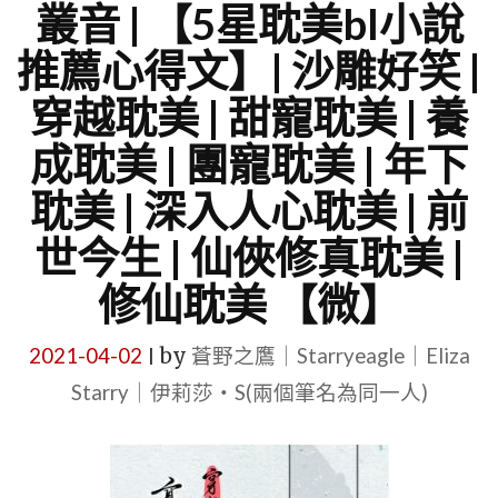
叢音 | 【5星耽美bl小說
推薦心得文】| 沙雕好笑 |
穿越耽美 | 甜寵耽美 | 養
成耽美 | 團寵耽美 | 年下
耽美 | 深入人心耽美 | 前
世今生 | 仙俠修真耽美 |
修仙耽美 【微】
2021-04-02
by
蒼野之鷹｜Starryeagle｜Eliza
|
Starry｜伊莉莎・S(兩個筆名為同一人)