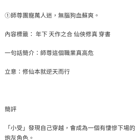
①師尊團寵萬人迷，無腦狗血蘇爽。
內容標籤： 年下 天作之合 仙俠修真 穿書
一句話簡介：師尊這個職業真高危
立意：修仙本就逆天而行
簡評
「小受」發現自己穿越，會成為一個有悽慘下場的
炮灰角色。