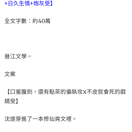
+日久生情+炮灰受】
全文字數：約40萬
晉江文學。
文案
【口蜜腹劍，還有點茶的偏執攻x不皮就會死的戲
精受】
沈遂穿進了一本修仙爽文裡。