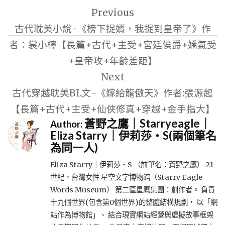
Previous
章
古代耽美小說-《榜下捉婿，我捉到皇帝了》作
導
者：裳小檸【長篇+古代+主受+宮廷侯爵+嬌氣受
覽
+皇帝攻+年齡差距】
Next
古代穿越耽美BL文-《嫁給龍傲天》作者:張源起
【長篇+古代+主受+仙俠修真+穿越+金手指大】
蒼野之鷹｜Starryeagle｜
Author:
Eliza Starry｜伊莉莎・S(兩個筆名
為同一人)
Eliza Starry｜伊莉莎・S （前筆名：蒼野之鷹） 21
世紀，台灣女性 星空文字博物館（Starry Eagle
Words Museum） 第二區星鷹集團：創作者。 負責
十九個世界(包含第0個世界)的整體結構規劃， 以「網
站作為博物館」、 結合現實網站經營與虛擬故事框架