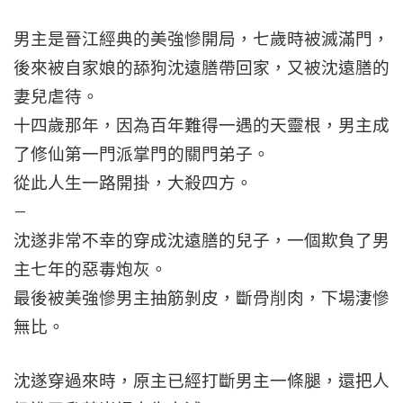
男主是晉江經典的美強慘開局，七歲時被滅滿門，
後來被自家娘的舔狗沈遠膳帶回家，又被沈遠膳的
妻兒虐待。
十四歲那年，因為百年難得一遇的天靈根，男主成
了修仙第一門派掌門的關門弟子。
從此人生一路開掛，大殺四方。
–
沈遂非常不幸的穿成沈遠膳的兒子，一個欺負了男
主七年的惡毒炮灰。
最後被美強慘男主抽筋剝皮，斷骨削肉，下場淒慘
無比。
沈遂穿過來時，原主已經打斷男主一條腿，還把人