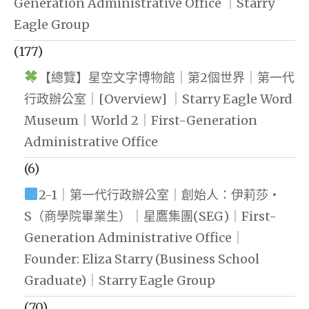
Generation Administrative Office ｜Starry
Eagle Group
(177)
【總覽】星空文字博物館｜第2個世界｜第一代
行政辦公室｜[Overview] ｜Starry Eagle Word
Museum｜World 2｜First-Generation
Administrative Office
(6)
2-1｜第一代行政辦公室｜創始人：伊莉莎・
S（商學院畢業生）｜星鷹集團(SEG)｜First-
Generation Administrative Office｜
Founder: Eliza Starry (Business School
Graduate)｜Starry Eagle Group
(70)