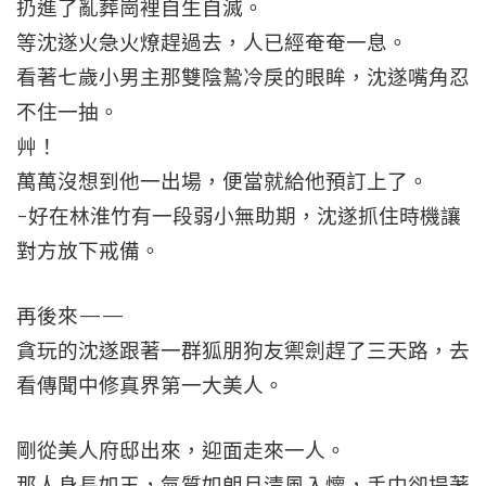
扔進了亂葬崗裡自生自滅。
等沈遂火急火燎趕過去，人已經奄奄一息。
看著七歲小男主那雙陰鷙冷戾的眼眸，沈遂嘴角忍
不住一抽。
艸！
萬萬沒想到他一出場，便當就給他預訂上了。
-好在林淮竹有一段弱小無助期，沈遂抓住時機讓
對方放下戒備。
再後來——
貪玩的沈遂跟著一群狐朋狗友禦劍趕了三天路，去
看傳聞中修真界第一大美人。
剛從美人府邸出來，迎面走來一人。
那人身長如玉，氣質如朗月清風入懷，手中卻提著