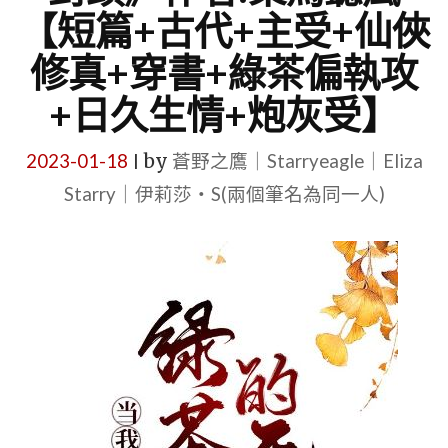
【短篇+古代+主受+仙俠
修真+穿書+綠茶偏執攻
+日久生情+炮灰受】
2023-01-18
by
蒼野之鷹｜Starryeagle｜Eliza
|
Starry｜伊莉莎・S(兩個筆名為同一人)