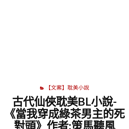
字
【文案】耽美小說
古代仙俠耽美BL小說-
《當我穿成綠茶男主的死
對頭》作者:策馬聽風