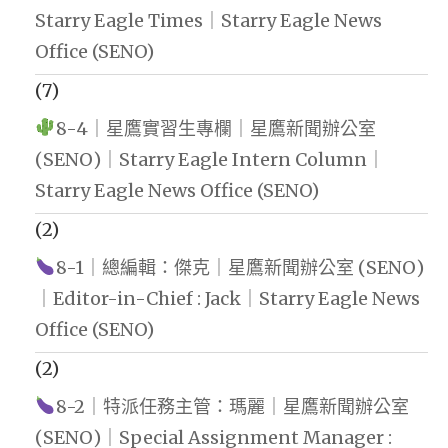
Starry Eagle Times｜Starry Eagle News
Office (SENO)
(7)
8-4｜星鷹實習生專欄｜星鷹新聞辦公室
(SENO)｜Starry Eagle Intern Column｜
Starry Eagle News Office (SENO)
(2)
8-1｜總編輯：傑克｜星鷹新聞辦公室 (SENO)
｜Editor-in-Chief : Jack｜Starry Eagle News
Office (SENO)
(2)
8-2｜特派任務主管：瑪麗｜星鷹新聞辦公室
(SENO)｜Special Assignment Manager :