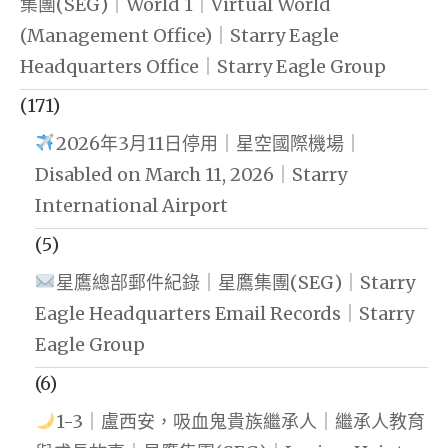
集團(SEG)｜World 1｜Virtual World
(Management Office)｜Starry Eagle
Headquarters Office｜Starry Eagle Group
(171)
2026年3月11日停用｜星空國際機場｜
Disabled on March 11, 2026｜Starry
International Airport
(5)
星鷹總部郵件紀錄｜星鷹集團(SEG)｜Starry
Eagle Headquarters Email Records｜Starry
Eagle Group
(6)
1-3｜盧西安，吸血鬼貴族繼承人｜繼承人教育