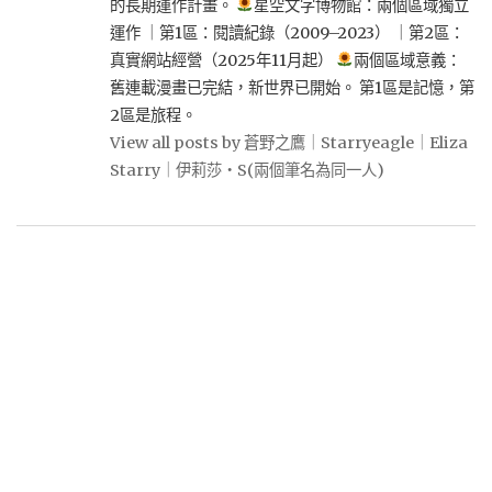
的長期運作計畫。
星空文字博物館：兩個區域獨立
運作 ｜第1區：閱讀紀錄（2009–2023） ｜第2區：
真實網站經營（2025年11月起）
兩個區域意義：
舊連載漫畫已完結，新世界已開始。 第1區是記憶，第
2區是旅程。
View all posts by 蒼野之鷹｜Starryeagle｜Eliza
Starry｜伊莉莎・S(兩個筆名為同一人)