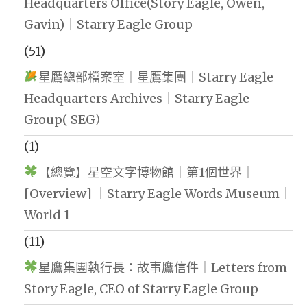
Headquarters Office(Story Eagle, Owen,
Gavin)｜Starry Eagle Group
(51)
星鷹總部檔案室｜星鷹集團｜Starry Eagle
Headquarters Archives｜Starry Eagle
Group( SEG）
(1)
【總覽】星空文字博物館｜第1個世界｜
[Overview] ｜Starry Eagle Words Museum｜
World 1
(11)
星鷹集團執行長：故事鷹信件｜Letters from
Story Eagle, CEO of Starry Eagle Group