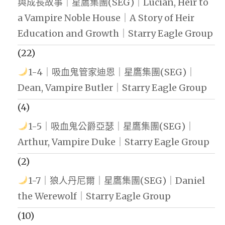
與成長故事｜星鷹集團(SEG)｜Lucian, Heir to
a Vampire Noble House｜A Story of Heir
Education and Growth｜Starry Eagle Group
(22)
1-4｜吸血鬼管家迪恩｜星鷹集團(SEG)｜
Dean, Vampire Butler｜Starry Eagle Group
(4)
1-5｜吸血鬼公爵亞瑟｜星鷹集團(SEG)｜
Arthur, Vampire Duke｜Starry Eagle Group
(2)
1-7｜狼人丹尼爾｜星鷹集團(SEG)｜Daniel
the Werewolf｜Starry Eagle Group
(10)