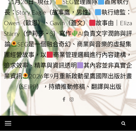
11月20日–現在）
SEG管理團隊
首席執行
長：Story Eagle（故事鷹，男性）
執行總監：
Owen（歐恩）、Gavin（蓋文）
故事由｜Eliza
Starry（伊莉莎・S）寫作
AI負責文字潤飾與評
論
SEG是一個融合奇幻、商業與音樂的虛擬集
團經營故事，以
商業管理邏輯進行內容建構，
追求效率、精準與資訊透明
其內容並非真實企
業資訊
2026年9月重新啟動星鷹國際出版計畫
（SEIPP），持續推動修稿、翻譯與出版
Facebook
Instagram
Menu