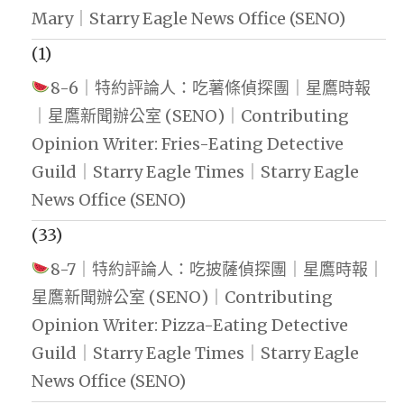
Mary｜Starry Eagle News Office (SENO)
(1)
8-6｜特約評論人：吃薯條偵探團｜星鷹時報
｜星鷹新聞辦公室 (SENO)｜Contributing
Opinion Writer: Fries-Eating Detective
Guild｜Starry Eagle Times｜Starry Eagle
News Office (SENO)
(33)
8-7｜特約評論人：吃披薩偵探團｜星鷹時報｜
星鷹新聞辦公室 (SENO)｜Contributing
Opinion Writer: Pizza-Eating Detective
Guild｜Starry Eagle Times｜Starry Eagle
News Office (SENO)