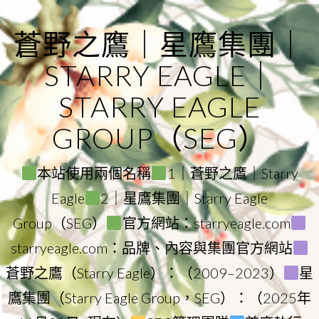
Skip
to
蒼野之鷹｜星鷹集團｜
content
STARRY EAGLE｜
STARRY EAGLE
GROUP（SEG）
本站使用兩個名稱
1｜蒼野之鷹｜Starry
Eagle
2｜星鷹集團｜Starry Eagle
Group（SEG）
官方網站：starryeagle.com
starryeagle.com：品牌、內容與集團官方網站
蒼野之鷹（Starry Eagle）：（2009–2023）
星
鷹集團（Starry Eagle Group，SEG）：（2025年