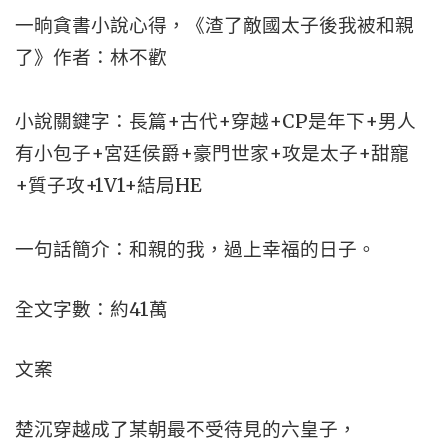
一晌貪書小說心得，《渣了敵國太子後我被和親
了》作者：林不歡
小說關鍵字：長篇+古代+穿越+CP是年下+男人
有小包子+宮廷侯爵+豪門世家+攻是太子+甜寵
+質子攻+1V1+結局HE
一句話簡介：和親的我，過上幸福的日子。
全文字數：約41萬
文案
楚沉穿越成了某朝最不受待見的六皇子，