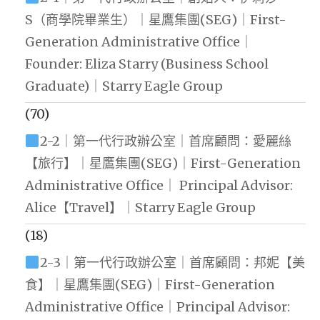
S（商學院畢業生）｜星鷹集團(SEG)｜First-
Generation Administrative Office｜
Founder: Eliza Starry (Business School
Graduate)｜Starry Eagle Group
(70)
2-2｜第一代行政辦公室｜首席顧問：愛麗絲
【旅行】｜星鷹集團(SEG)｜First-Generation
Administrative Office｜ Principal Advisor:
Alice【Travel】｜Starry Eagle Group
(18)
2-3｜第一代行政辦公室｜首席顧問：邦妮【美
食】｜星鷹集團(SEG)｜First-Generation
Administrative Office｜Principal Advisor: