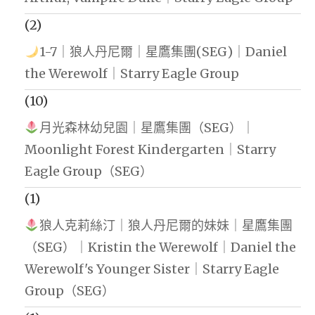
(2)
1-7｜狼人丹尼爾｜星鷹集團(SEG)｜Daniel
the Werewolf｜Starry Eagle Group
(10)
月光森林幼兒園｜星鷹集團（SEG）｜
Moonlight Forest Kindergarten｜Starry
Eagle Group（SEG）
(1)
狼人克莉絲汀｜狼人丹尼爾的妹妹｜星鷹集團
（SEG）｜Kristin the Werewolf｜Daniel the
Werewolf's Younger Sister｜Starry Eagle
Group（SEG）