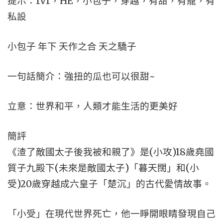
提示：1v1，HE，小包子，穿越，有甜，有寵，有
私設
小包子 年下 天作之合 天之驕子
一句話簡介：強扭的瓜也可以很甜~
立意：世界和平，人類才能生活的更美好
簡評
《渣了敵國太子後我被和親了》是(小攻)18歲堯國
質子九殿下(未來是敵國太子)「暮天闊」和(小
受)20歲穿越成六皇子「楚沉」的古代愛情故事。
「小受」在現代世界死亡，他一睜開眼睛發現自己