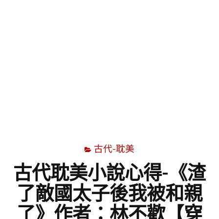
字
古代-耽美
古代耽美小說心得-《渣
了敵國太子後我被和親
了》作者：林不歡【穿