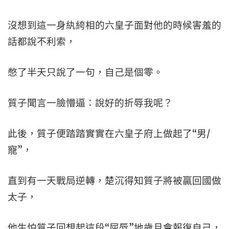
沒想到這一身紈絝相的六皇子面對他的時候害羞的
話都說不利索，
憋了半天只說了一句，自己是個零。
質子聞言一臉懵逼：說好的折辱我呢？
此後，質子便踏踏實實在六皇子府上做起了“男/
寵”，
直到有一天戰局逆轉，楚沉得知質子將被贏回國做
太子，
他生怕質子回想起這段“屈辱”地歲月會報復自己，