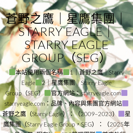
Skip
to
蒼野之鷹｜星鷹集團｜
content
STARRY EAGLE｜
STARRY EAGLE
GROUP（SEG）
本站使用兩個名稱
1｜蒼野之鷹｜Starry
Eagle
2｜星鷹集團｜Starry Eagle
Group（SEG）
官方網站：starryeagle.com
starryeagle.com：品牌、內容與集團官方網站
蒼野之鷹（Starry Eagle）：（2009–2023）
星
鷹集團（Starry Eagle Group，SEG）：（2025年