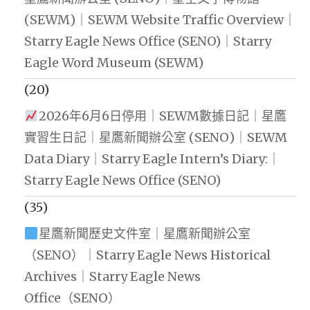
(SEWM)｜SEWM Website Traffic Overview｜
Starry Eagle News Office (SENO)｜Starry
Eagle Word Museum (SEWM)
(20)
2026年6月6日停用｜SEWM數據日記｜星鷹
實習生日記｜星鷹新聞辦公室 (SENO)｜SEWM
Data Diary｜Starry Eagle Intern’s Diary:｜
Starry Eagle News Office (SENO)
(35)
星鷹新聞歷史文件室｜星鷹新聞辦公室
（SENO）｜Starry Eagle News Historical
Archives｜Starry Eagle News
Office（SENO）