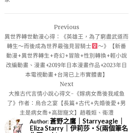
文
Previous
章
異世界轉世動漫心得：《英雄王，為了窮盡武道而
導
轉生～而後成為世界最強見習騎士
～》【新番
覽
動漫+異世界轉生+奇幻+冒險+性別轉換+輕小說
改編動畫、漫畫+2019年日本漫畫作品+2023年日
本電視動畫+台灣已上市實體書】
Next
大推古代言情小說心得文-《嫁病女喬後我咸鱼
了》作者：烏合之宴【長篇+古代+先婚後愛+男
主是病女喬+高甜寵文】趙羲姮、衛澧
蒼野之鷹｜Starryeagle｜
Author:
Eliza Starry｜伊莉莎・S(兩個筆名