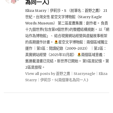
為同一人)
Eliza Starry｜伊莉莎・S （前筆名：蒼野之鷹） 21
世紀，台灣女性 星空文字博物館（Starry Eagle
Words Museum） 第二區星鷹集團：創作者。 負責
十九個世界(包含第0個世界)的整體結構規劃， 以「網
站作為博物館」、 結合現實網站經營與虛擬故事框架
的長期運作計畫。
星空文字博物館：兩個區域獨立
運作 ｜第1區：閱讀紀錄（2009–2023） ｜第2區：
真實網站經營（2025年11月起）
兩個區域意義：
舊連載漫畫已完結，新世界已開始。 第1區是記憶，第
2區是旅程。
View all posts by 蒼野之鷹｜Starryeagle｜Eliza
Starry｜伊莉莎・S(兩個筆名為同一人)