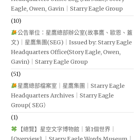
Eagle, Owen, Gavin｜Starry Eagle Group
(10)
公告單位：星鷹總部辦公室(故事鷹、歐恩、蓋
文)｜星鷹集團(SEG)｜Issued by: Starry Eagle
Headquarters Office(Story Eagle, Owen,
Gavin)｜Starry Eagle Group
(51)
星鷹總部檔案室｜星鷹集團｜Starry Eagle
Headquarters Archives｜Starry Eagle
Group( SEG）
(1)
【總覽】星空文字博物館｜第1個世界｜
[Overview] ｜Starry Eagle Words Museum｜