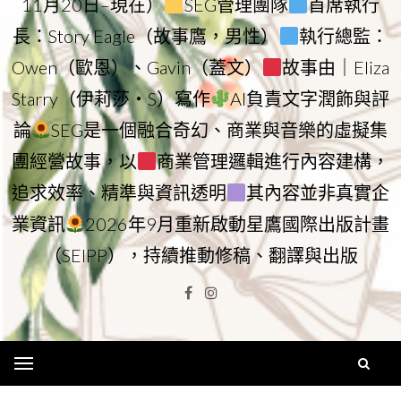
11月20日–現在）
SEG管理團隊
首席執行
長：Story Eagle（故事鷹，男性）
執行總監：
Owen（歐恩）、Gavin（蓋文）
故事由｜Eliza
Starry（伊莉莎・S）寫作
AI負責文字潤飾與評
論
SEG是一個融合奇幻、商業與音樂的虛擬集
團經營故事，以
商業管理邏輯進行內容建構，
追求效率、精準與資訊透明
其內容並非真實企
業資訊
2026年9月重新啟動星鷹國際出版計畫
（SEIPP），持續推動修稿、翻譯與出版
Facebook
Instagram
Menu