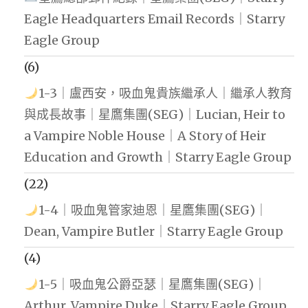
Eagle Headquarters Email Records｜Starry
Eagle Group
(6)
1-3｜盧西安，吸血鬼貴族繼承人｜繼承人教育
與成長故事｜星鷹集團(SEG)｜Lucian, Heir to
a Vampire Noble House｜A Story of Heir
Education and Growth｜Starry Eagle Group
(22)
1-4｜吸血鬼管家迪恩｜星鷹集團(SEG)｜
Dean, Vampire Butler｜Starry Eagle Group
(4)
1-5｜吸血鬼公爵亞瑟｜星鷹集團(SEG)｜
Arthur, Vampire Duke｜Starry Eagle Group