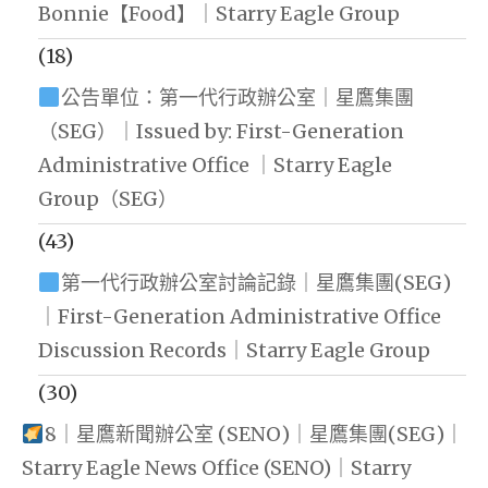
Bonnie【Food】｜Starry Eagle Group
(18)
公告單位：第一代行政辦公室｜星鷹集團
（SEG）｜Issued by: First-Generation
Administrative Office ｜Starry Eagle
Group（SEG）
(43)
第一代行政辦公室討論記錄｜星鷹集團(SEG)
｜First-Generation Administrative Office
Discussion Records｜Starry Eagle Group
(30)
8｜星鷹新聞辦公室 (SENO)｜星鷹集團(SEG)｜
Starry Eagle News Office (SENO)｜Starry