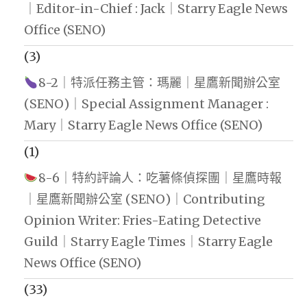
｜Editor-in-Chief : Jack｜Starry Eagle News
Office (SENO)
(3)
8-2｜特派任務主管：瑪麗｜星鷹新聞辦公室
(SENO)｜Special Assignment Manager :
Mary｜Starry Eagle News Office (SENO)
(1)
8-6｜特約評論人：吃薯條偵探團｜星鷹時報
｜星鷹新聞辦公室 (SENO)｜Contributing
Opinion Writer: Fries-Eating Detective
Guild｜Starry Eagle Times｜Starry Eagle
News Office (SENO)
(33)