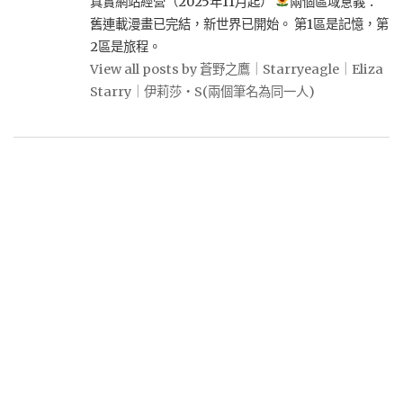
真實網站經營（2025年11月起）
兩個區域意義：
舊連載漫畫已完結，新世界已開始。 第1區是記憶，第
2區是旅程。
View all posts by 蒼野之鷹｜Starryeagle｜Eliza
Starry｜伊莉莎・S(兩個筆名為同一人)