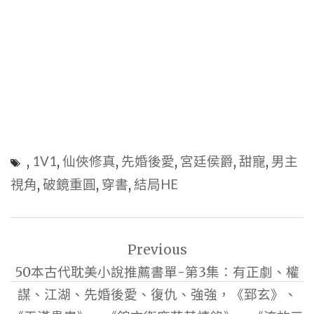
,
1V1
,
仙俠修真
,
先婚後愛
,
宮廷侯爵
,
甜寵
,
男主
視角
,
破鏡重圓
,
穿書
,
結局HE
文
Previous
章
50本古代耽美小說推薦書單-第3集：有正劇、權
導
謀、江湖、先婚後愛、復仇、強強，《郅玄》、
覽