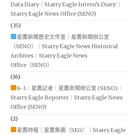
Data Diary｜Starry Eagle Intern’s Diary:｜
Starry Eagle News Office (SENO)
(35)
星鷹新聞歷史文件室｜星鷹新聞辦公室
（SENO）｜Starry Eagle News Historical
Archives｜Starry Eagle News
Office（SENO）
(16)
8-3｜星鷹記者｜星鷹新聞辦公室 (SENO)｜
Starry Eagle Reporter｜Starry Eagle News
Office (SENO)
(2)
星鷹時報｜星鷹集團（SEG）｜Starry Eagle