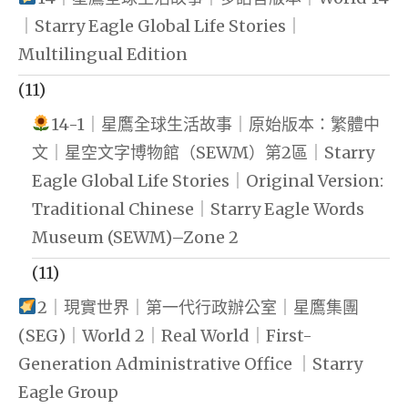
｜Starry Eagle Global Life Stories｜
Multilingual Edition
(11)
14-1｜星鷹全球生活故事｜原始版本：繁體中
文｜星空文字博物館（SEWM）第2區｜Starry
Eagle Global Life Stories｜Original Version:
Traditional Chinese｜Starry Eagle Words
Museum (SEWM)–Zone 2
(11)
2｜現實世界｜第一代行政辦公室｜星鷹集團
(SEG)｜World 2｜Real World｜First-
Generation Administrative Office ｜Starry
Eagle Group