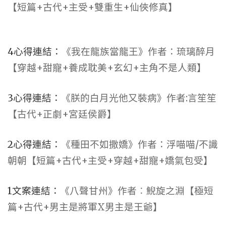
【短篇+古代+主受+雙重生+仙俠修真】
4心得連結：
《我在龍族當龍王》作者：琉璃醉月
【穿越+甜寵+養成耽美+玄幻+主角不是人類】
3心得連結：
《朕的白月光他又裝病》作者:言笙笙
【古代+正劇+宮廷侯爵】
2心得連結：
《種田不如撒嬌》作者：浮喵喵/不識
朝朝【短篇+古代+主受+穿越+甜寵+嬌氣包受】
1文案連結：
《八聲甘州》作者︰鯢旋之淵【極短
篇+古代+男主是將軍X男主是王爺】