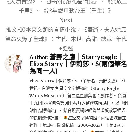
《天潢貴胄》、《錦衣衛廠花基情錄》、《流放三
千里》、《當年鐵甲動帝王（重生）》
Next
推文-10本爽文類的言情小說，《盛爺，夫人她靠
算命火爆了全球》：古代+末世+高甜+總裁+年代
+強強
蒼野之鷹｜Starryeagle｜
Author:
Eliza Starry｜伊莉莎・S(兩個筆名
為同一人)
Eliza Starry｜伊莉莎・S （前筆名：蒼野之鷹） 21
世紀，台灣女性 星空文字博物館（Starry Eagle
Words Museum） 第二區星鷹集團：創作者。 負責
十九個世界(包含第0個世界)的整體結構規劃， 以「網
站作為博物館」、 結合現實網站經營與虛擬故事框架
的長期運作計畫。
星空文字博物館：兩個區域獨立
運作 ｜第1區：閱讀紀錄（2009–2023） ｜第2區：