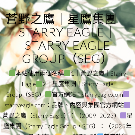
Skip
to
蒼野之鷹｜星鷹集團｜
content
STARRY EAGLE｜
STARRY EAGLE
GROUP（SEG）
本站使用兩個名稱
1｜蒼野之鷹｜Starry
Eagle
2｜星鷹集團｜Starry Eagle
Group（SEG）
官方網站：starryeagle.com
starryeagle.com：品牌、內容與集團官方網站
蒼野之鷹（Starry Eagle）：（2009–2023）
星
鷹集團（Starry Eagle Group，SEG）：（2025年