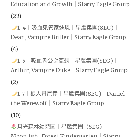
Education and Growth｜Starry Eagle Group
(22)
1-4｜吸血鬼管家迪恩｜星鷹集團(SEG)｜
Dean, Vampire Butler｜Starry Eagle Group
(4)
1-5｜吸血鬼公爵亞瑟｜星鷹集團(SEG)｜
Arthur, Vampire Duke｜Starry Eagle Group
(2)
1-7｜狼人丹尼爾｜星鷹集團(SEG)｜Daniel
the Werewolf｜Starry Eagle Group
(10)
月光森林幼兒園｜星鷹集團（SEG）｜
Moonlight Forest Kindergarten｜Starry