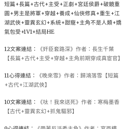
短篇+長篇+古代+主受+正劇+宮廷侯爵+破鏡重
圓+男主是將軍+穿越+養成+仙俠修真+重生+江
湖武俠+靈異玄幻+系統+甜寵+主角不是人類+嬌
氣包受+1V1+結局HE
12文案連結：
《奸臣套路深》作者：長生千葉
【長篇+古代+主受+穿越+主角前期穿成真宦官】
11心得連結：
《晚來雪》作者：歸鴻落雪【短篇
+古代+江湖武俠】
10文案連結：
《呔！我來送死》作者：寒梅墨香
【古代+靈異玄幻+抓鬼驅邪】
9心得連結：
《帶著反派秀主角》作者：宴西樓