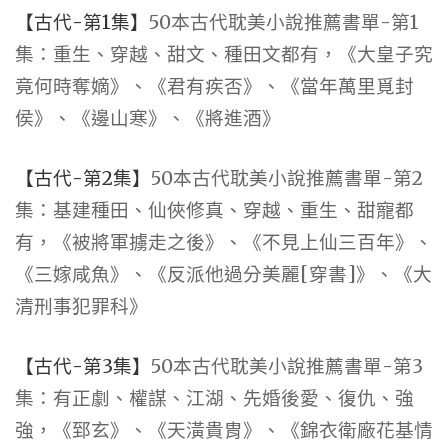
【古代-第1集】
50本古代耽美小說推薦書單-第1
集：重生、穿越、甜文、種田文都有，《大皇子究
竟何時奪嫡》、《君有疾否》、《當年萬里覓封
侯》、《邊山寒》、《將進酒》
【古代-第2集】
50本古代耽美小說推薦書單-第2
集：基建種田、仙俠修真、穿越、重生、甜寵都
有，《被將軍擄走之後》、《不見上仙三百年》、
《三嫁咸魚》、《反派他過分美麗[穿書]》、《大
清刑事犯罪科》
【古代-第3集】
50本古代耽美小說推薦書單-第3
集：有正劇、權謀、江湖、先婚後愛、復仇、強
強，《郅玄》、《天潢貴胄》、《錦衣衛廠花基情