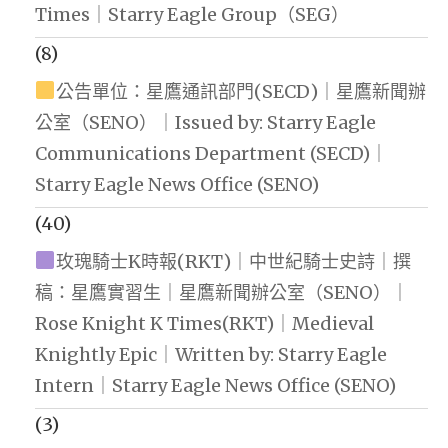
Times｜Starry Eagle Group（SEG）
(8)
公告單位：星鷹通訊部門(SECD)｜星鷹新聞辦
公室（SENO）｜Issued by: Starry Eagle
Communications Department (SECD)｜
Starry Eagle News Office (SENO)
(40)
玫瑰騎士K時報(RKT)｜中世紀騎士史詩｜撰
稿：星鷹實習生｜星鷹新聞辦公室（SENO）｜
Rose Knight K Times(RKT)｜Medieval
Knightly Epic｜Written by: Starry Eagle
Intern｜Starry Eagle News Office (SENO)
(3)