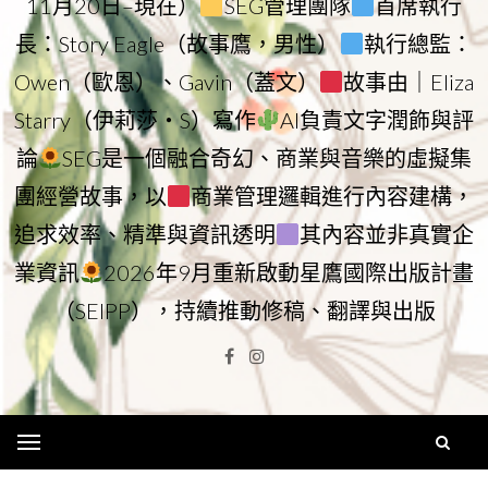
11月20日–現在）
SEG管理團隊
首席執行
長：Story Eagle（故事鷹，男性）
執行總監：
Owen（歐恩）、Gavin（蓋文）
故事由｜Eliza
Starry（伊莉莎・S）寫作
AI負責文字潤飾與評
論
SEG是一個融合奇幻、商業與音樂的虛擬集
團經營故事，以
商業管理邏輯進行內容建構，
追求效率、精準與資訊透明
其內容並非真實企
業資訊
2026年9月重新啟動星鷹國際出版計畫
（SEIPP），持續推動修稿、翻譯與出版
Facebook
Instagram
Menu