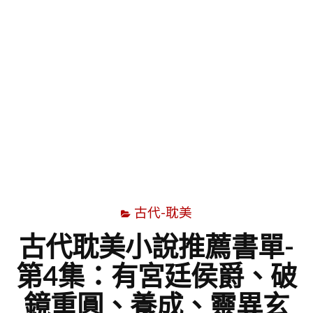
字
古代-耽美
古代耽美小說推薦書單-
第4集：有宮廷侯爵、破
鏡重圓、養成、靈異玄