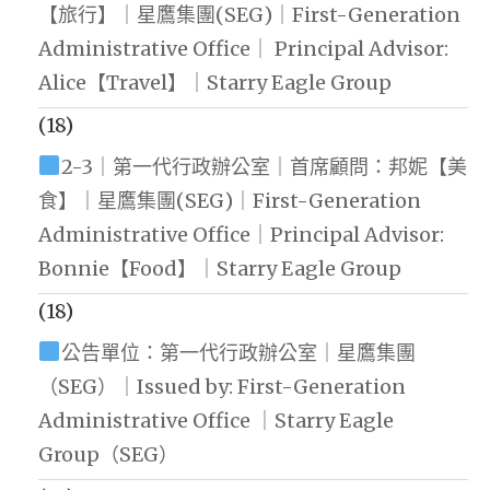
【旅行】｜星鷹集團(SEG)｜First-Generation
Administrative Office｜ Principal Advisor:
Alice【Travel】｜Starry Eagle Group
(18)
2-3｜第一代行政辦公室｜首席顧問：邦妮【美
食】｜星鷹集團(SEG)｜First-Generation
Administrative Office｜Principal Advisor:
Bonnie【Food】｜Starry Eagle Group
(18)
公告單位：第一代行政辦公室｜星鷹集團
（SEG）｜Issued by: First-Generation
Administrative Office ｜Starry Eagle
Group（SEG）