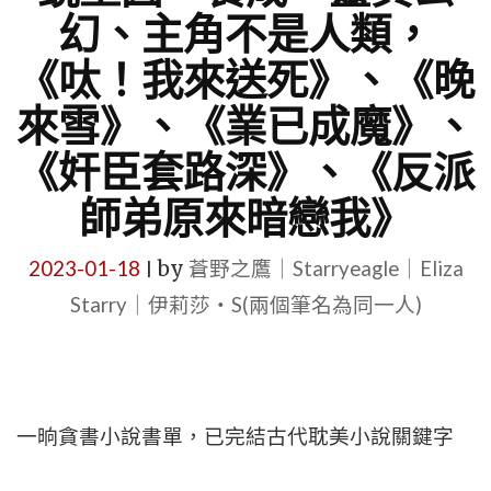
幻、主角不是人類，
《呔！我來送死》、《晚
來雪》、《業已成魔》、
《奸臣套路深》、《反派
師弟原來暗戀我》
2023-01-18
by
蒼野之鷹｜Starryeagle｜Eliza
|
Starry｜伊莉莎・S(兩個筆名為同一人)
一晌貪書小說書單，已完結古代耽美小說關鍵字