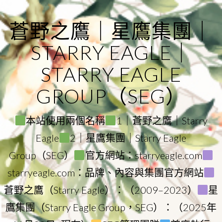
Skip
to
蒼野之鷹｜星鷹集團｜
content
STARRY EAGLE｜
STARRY EAGLE
GROUP（SEG）
本站使用兩個名稱
1｜蒼野之鷹｜Starry
Eagle
2｜星鷹集團｜Starry Eagle
Group（SEG）
官方網站：starryeagle.com
starryeagle.com：品牌、內容與集團官方網站
蒼野之鷹（Starry Eagle）：（2009–2023）
星
鷹集團（Starry Eagle Group，SEG）：（2025年