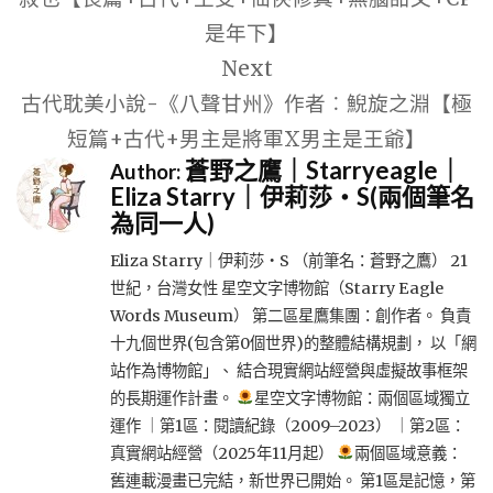
覽
是年下】
Next
古代耽美小說-《八聲甘州》作者︰鯢旋之淵【極
短篇+古代+男主是將軍X男主是王爺】
蒼野之鷹｜Starryeagle｜
Author:
Eliza Starry｜伊莉莎・S(兩個筆名
為同一人)
Eliza Starry｜伊莉莎・S （前筆名：蒼野之鷹） 21
世紀，台灣女性 星空文字博物館（Starry Eagle
Words Museum） 第二區星鷹集團：創作者。 負責
十九個世界(包含第0個世界)的整體結構規劃， 以「網
站作為博物館」、 結合現實網站經營與虛擬故事框架
的長期運作計畫。
星空文字博物館：兩個區域獨立
運作 ｜第1區：閱讀紀錄（2009–2023） ｜第2區：
真實網站經營（2025年11月起）
兩個區域意義：
舊連載漫畫已完結，新世界已開始。 第1區是記憶，第