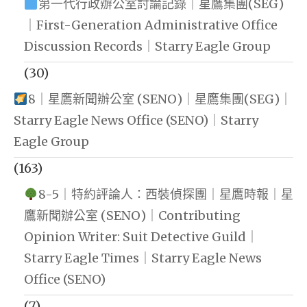
第一代行政辦公室討論記錄｜星鷹集團(SEG)
｜First-Generation Administrative Office
Discussion Records｜Starry Eagle Group
(30)
8｜星鷹新聞辦公室 (SENO)｜星鷹集團(SEG)｜
Starry Eagle News Office (SENO)｜Starry
Eagle Group
(163)
8-5｜特約評論人：西裝偵探團｜星鷹時報｜星
鷹新聞辦公室 (SENO)｜Contributing
Opinion Writer: Suit Detective Guild｜
Starry Eagle Times｜Starry Eagle News
Office (SENO)
(7)