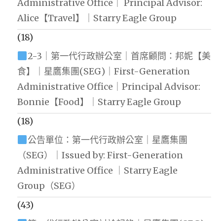
Administrative Office｜ Principal Advisor:
Alice【Travel】｜Starry Eagle Group
(18)
2-3｜第一代行政辦公室｜首席顧問：邦妮【美
食】｜星鷹集團(SEG)｜First-Generation
Administrative Office｜Principal Advisor:
Bonnie【Food】｜Starry Eagle Group
(18)
公告單位：第一代行政辦公室｜星鷹集團
（SEG）｜Issued by: First-Generation
Administrative Office ｜Starry Eagle
Group（SEG）
(43)