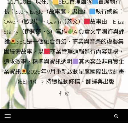
11月20日–現在）
SEG管理團隊
首席執行
長：Story Eagle（故事鷹，男性）
執行總監：
Owen（歐恩）、Gavin（蓋文）
故事由｜Eliza
Starry（伊莉莎・S）寫作
AI負責文字潤飾與評
論
SEG是一個融合奇幻、商業與音樂的虛擬集
團經營故事，以
商業管理邏輯進行內容建構，
追求效率、精準與資訊透明
其內容並非真實企
業資訊
2026年9月重新啟動星鷹國際出版計畫
（SEIPP），持續推動修稿、翻譯與出版
Facebook
Instagram
Menu