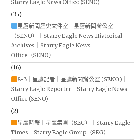
Starry Eagle News Office (SENO)
(35)
星鷹新聞歷史文件室｜星鷹新聞辦公室
（SENO）｜Starry Eagle News Historical
Archives｜Starry Eagle News
Office（SENO）
(16)
8-3｜星鷹記者｜星鷹新聞辦公室 (SENO)｜
Starry Eagle Reporter｜Starry Eagle News
Office (SENO)
(2)
星鷹時報｜星鷹集團（SEG）｜Starry Eagle
Times｜Starry Eagle Group（SEG）