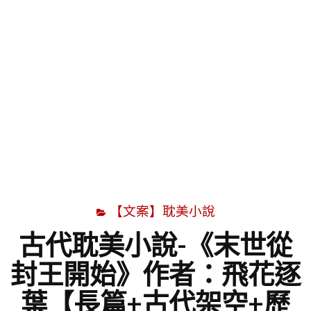
字
【文案】耽美小說
古代耽美小說-《末世從
封王開始》作者：飛花逐
葉【長篇+古代架空+歷