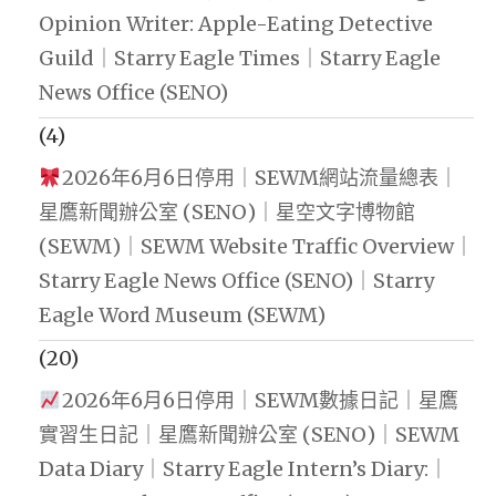
Opinion Writer: Apple-Eating Detective
Guild｜Starry Eagle Times｜Starry Eagle
News Office (SENO)
(4)
2026年6月6日停用｜SEWM網站流量總表｜
星鷹新聞辦公室 (SENO)｜星空文字博物館
(SEWM)｜SEWM Website Traffic Overview｜
Starry Eagle News Office (SENO)｜Starry
Eagle Word Museum (SEWM)
(20)
2026年6月6日停用｜SEWM數據日記｜星鷹
實習生日記｜星鷹新聞辦公室 (SENO)｜SEWM
Data Diary｜Starry Eagle Intern’s Diary:｜