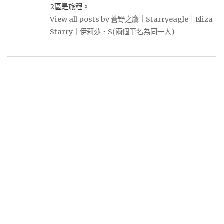
2區是旅程。
View all posts by 蒼野之鷹｜Starryeagle｜Eliza
Starry｜伊莉莎・S(兩個筆名為同一人)