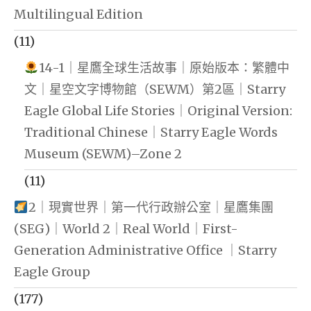
Multilingual Edition
(11)
14-1｜星鷹全球生活故事｜原始版本：繁體中
文｜星空文字博物館（SEWM）第2區｜Starry
Eagle Global Life Stories｜Original Version:
Traditional Chinese｜Starry Eagle Words
Museum (SEWM)–Zone 2
(11)
2｜現實世界｜第一代行政辦公室｜星鷹集團
(SEG)｜World 2｜Real World｜First-
Generation Administrative Office ｜Starry
Eagle Group
(177)