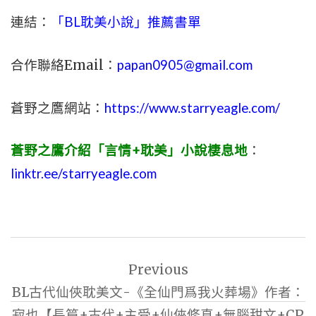
連結：
「BL耽美小說」推薦書單
合作聯絡Email：
papan0905@gmail.com
蒼野之鷹網站：
https://www.starryeagle.com/
蒼野之鷹介紹「言情+耽美」小說棲息地
：
linktr.ee/starryeagle.com
文
Previous
章
BL古代仙俠耽美文-《全仙門爲我火葬場》作者：
導
寂也【長篇+古代+主受+仙俠修真+無腦甜文+CP