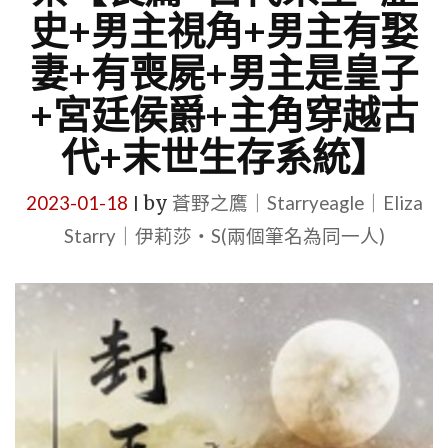
史+男主視角+男主有娶
妻+有喪屍+男主是皇子
+宮廷侯爵+主角穿越古
代+末世生存系統】
2023-01-18
by
蒼野之鷹｜Starryeagle｜Eliza
|
Starry｜伊莉莎・S(兩個筆名為同一人)