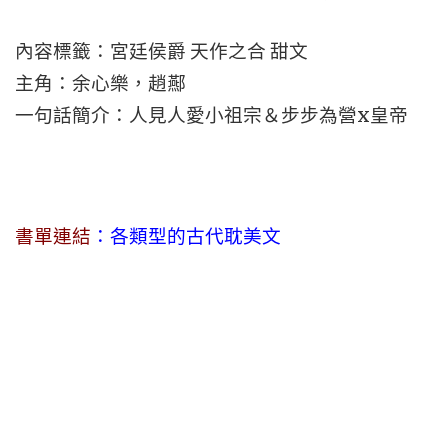
內容標籤：宮廷侯爵 天作之合 甜文
主角：余心樂，趙酀
一句話簡介：人見人愛小祖宗＆步步為營x皇帝
書單連結
：各類型的古代耽美文