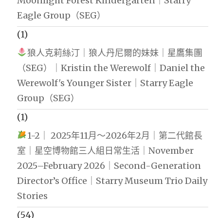
Moonlight Forest Kindergarten｜Starry
Eagle Group（SEG）
(1)
狼人克莉絲汀｜狼人丹尼爾的妹妹｜星鷹集團
（SEG）｜Kristin the Werewolf｜Daniel the
Werewolf's Younger Sister｜Starry Eagle
Group（SEG）
(1)
1-2｜ 2025年11月～2026年2月｜第二代館長
室｜星空博物館三人組日常生活｜November
2025–February 2026｜Second-Generation
Director’s Office｜Starry Museum Trio Daily
Stories
(54)