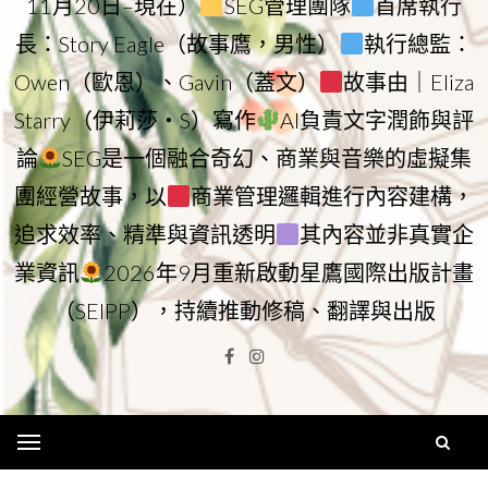
11月20日–現在）
SEG管理團隊
首席執行
長：Story Eagle（故事鷹，男性）
執行總監：
Owen（歐恩）、Gavin（蓋文）
故事由｜Eliza
Starry（伊莉莎・S）寫作
AI負責文字潤飾與評
論
SEG是一個融合奇幻、商業與音樂的虛擬集
團經營故事，以
商業管理邏輯進行內容建構，
追求效率、精準與資訊透明
其內容並非真實企
業資訊
2026年9月重新啟動星鷹國際出版計畫
（SEIPP），持續推動修稿、翻譯與出版
Facebook
Instagram
Menu