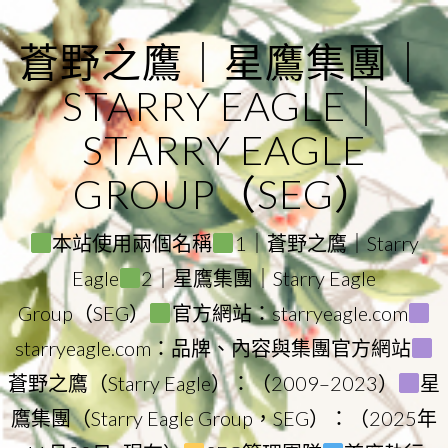
Skip
to
蒼野之鷹｜星鷹集團｜
content
STARRY EAGLE｜
STARRY EAGLE
GROUP（SEG）
本站使用兩個名稱
1｜蒼野之鷹｜Starry
Eagle
2｜星鷹集團｜Starry Eagle
Group（SEG）
官方網站：starryeagle.com
starryeagle.com：品牌、內容與集團官方網站
蒼野之鷹（Starry Eagle）：（2009–2023）
星
鷹集團（Starry Eagle Group，SEG）：（2025年