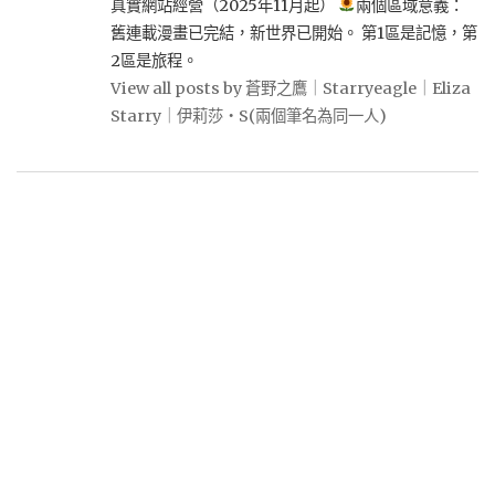
真實網站經營（2025年11月起）
兩個區域意義：
舊連載漫畫已完結，新世界已開始。 第1區是記憶，第
2區是旅程。
View all posts by 蒼野之鷹｜Starryeagle｜Eliza
Starry｜伊莉莎・S(兩個筆名為同一人)