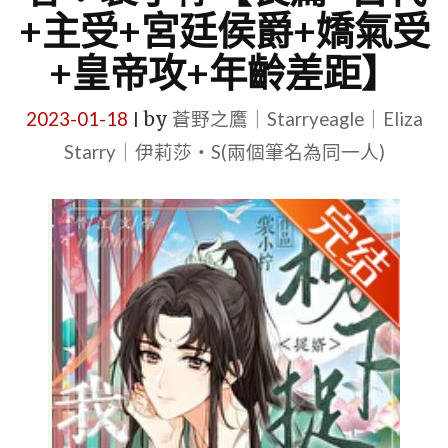
+主受+宮廷侯爵+嬌氣受
+皇帝攻+年齡差距】
2023-01-18
by
蒼野之鷹｜Starryeagle｜Eliza
|
Starry｜伊莉莎・S(兩個筆名為同一人)