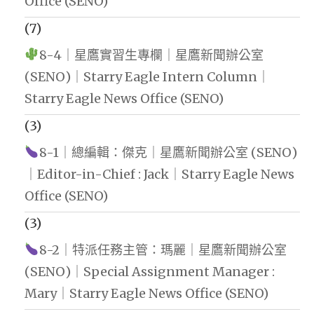
Office (SENO)
(7)
8-4｜星鷹實習生專欄｜星鷹新聞辦公室
(SENO)｜Starry Eagle Intern Column｜
Starry Eagle News Office (SENO)
(3)
8-1｜總編輯：傑克｜星鷹新聞辦公室 (SENO)
｜Editor-in-Chief : Jack｜Starry Eagle News
Office (SENO)
(3)
8-2｜特派任務主管：瑪麗｜星鷹新聞辦公室
(SENO)｜Special Assignment Manager :
Mary｜Starry Eagle News Office (SENO)