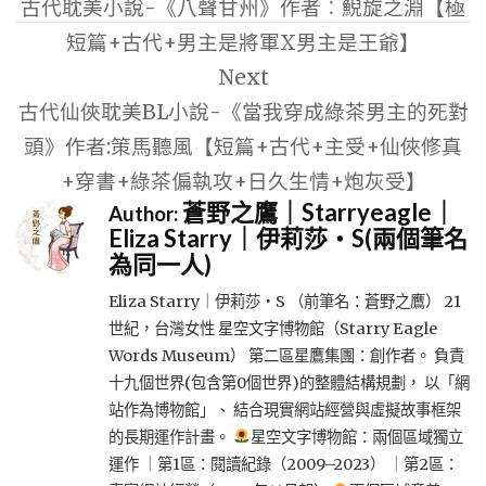
古代耽美小說-《八聲甘州》作者︰鯢旋之淵【極
導
短篇+古代+男主是將軍X男主是王爺】
覽
Next
古代仙俠耽美BL小說-《當我穿成綠茶男主的死對
頭》作者:策馬聽風【短篇+古代+主受+仙俠修真
+穿書+綠茶偏執攻+日久生情+炮灰受】
蒼野之鷹｜Starryeagle｜
Author:
Eliza Starry｜伊莉莎・S(兩個筆名
為同一人)
Eliza Starry｜伊莉莎・S （前筆名：蒼野之鷹） 21
世紀，台灣女性 星空文字博物館（Starry Eagle
Words Museum） 第二區星鷹集團：創作者。 負責
十九個世界(包含第0個世界)的整體結構規劃， 以「網
站作為博物館」、 結合現實網站經營與虛擬故事框架
的長期運作計畫。
星空文字博物館：兩個區域獨立
運作 ｜第1區：閱讀紀錄（2009–2023） ｜第2區：