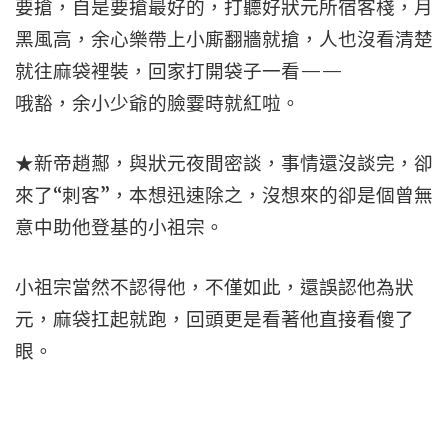
要搶，自是要搶最好的，打聽好狀元所宿客棧，月
黑風高，余心樂帶上小廝翻牆就搶，人也沒看清楚
就往麻袋裡裝，回家打開袋子一看——
哦豁，余小少爺的臉霎時就紅啦。
★新帝趙酀，與狀元夜間密談，事情還沒談完，卻
來了“刺客”，本想迅速除之，沒想來的卻是個曾無
意中助他登基的小祖宗。
小祖宗當然不認得他，不僅如此，還誤認他為狀
元，麻袋扛起就跑，回頭更是看著他直接看傻了
眼。