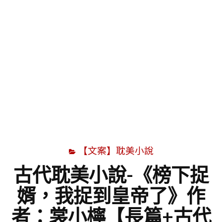
字
【文案】耽美小說
古代耽美小說-《榜下捉
婿，我捉到皇帝了》作
者：裳小檸【長篇+古代