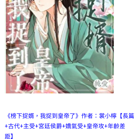
《榜下捉婿，我捉到皇帝了》作者：裳小檸【長篇
+古代+主受+宮廷侯爵+嬌氣受+皇帝攻+年齡差
距】