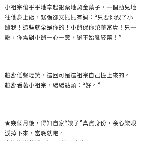
小祖宗傻乎乎地拿起銀票地契金葉子，一個勁兒地
往他身上砸，緊張卻又振振有詞：“只要你跟了小
爺我！這些就全是你的！小爺保你榮華富貴！只一
點，你需對小爺一心一意，絕不始亂終棄！”
趙酀低聲輕笑，這回可是這祖宗自己撞上來的。
趙酀看著小祖宗，緩緩點頭：“好。”
★幾個月後，得知自家“娘子”真實身份，余心樂眼
淚掉下來，當晚就跑。