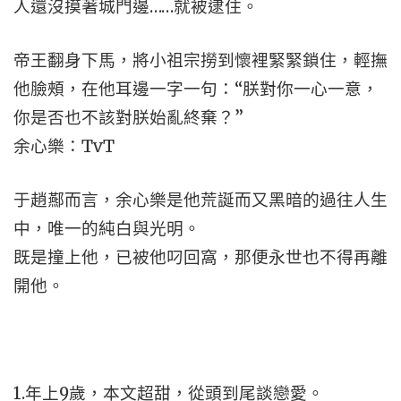
人還沒摸著城門邊……就被逮住。
帝王翻身下馬，將小祖宗撈到懷裡緊緊鎖住，輕撫
他臉頰，在他耳邊一字一句：“朕對你一心一意，
你是否也不該對朕始亂終棄？”
余心樂：TvT
于趙酀而言，余心樂是他荒誕而又黑暗的過往人生
中，唯一的純白與光明。
既是撞上他，已被他叼回窩，那便永世也不得再離
開他。
1.年上9歲，本文超甜，從頭到尾談戀愛。