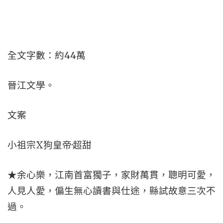
全文字數：約44萬
晉江文學。
文案
小祖宗X狗皇帝·超甜
★余心樂，江南首富獨子，家財萬貫，聰明可愛，
人見人愛，偏生無心讀書與仕途，縣試故意三次不
過。