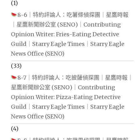
(1)
8-6｜特約評論人：吃薯條偵探團｜星鷹時報
｜星鷹新聞辦公室 (SENO)｜Contributing
Opinion Writer: Fries-Eating Detective
Guild｜Starry Eagle Times｜Starry Eagle
News Office (SENO)
(33)
8-7｜特約評論人：吃披薩偵探團｜星鷹時報｜
星鷹新聞辦公室 (SENO)｜Contributing
Opinion Writer: Pizza-Eating Detective
Guild｜Starry Eagle Times｜Starry Eagle
News Office (SENO)
(4)