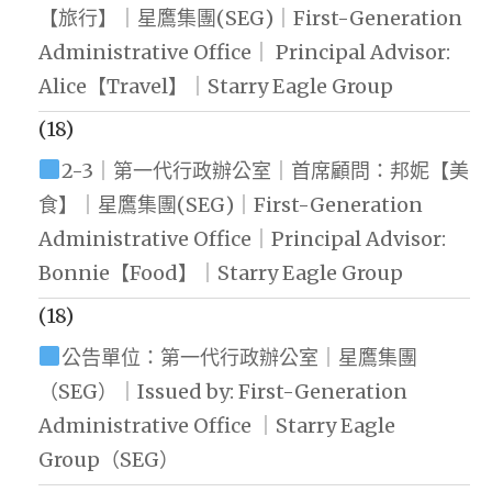
【旅行】｜星鷹集團(SEG)｜First-Generation
Administrative Office｜ Principal Advisor:
Alice【Travel】｜Starry Eagle Group
(18)
2-3｜第一代行政辦公室｜首席顧問：邦妮【美
食】｜星鷹集團(SEG)｜First-Generation
Administrative Office｜Principal Advisor:
Bonnie【Food】｜Starry Eagle Group
(18)
公告單位：第一代行政辦公室｜星鷹集團
（SEG）｜Issued by: First-Generation
Administrative Office ｜Starry Eagle
Group（SEG）