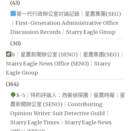
(43)
第一代行政辦公室討論記錄｜星鷹集團(SEG)
｜First-Generation Administrative Office
Discussion Records｜Starry Eagle Group
(30)
8｜星鷹新聞辦公室 (SENO)｜星鷹集團(SEG)｜
Starry Eagle News Office (SENO)｜Starry
Eagle Group
(164)
8-5｜特約評論人：西裝偵探團｜星鷹時報｜星
鷹新聞辦公室 (SENO)｜Contributing
Opinion Writer: Suit Detective Guild｜
Starry Eagle Times｜Starry Eagle News