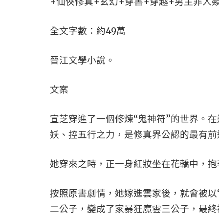
+仙俠修真+玄幻+穿書+穿越+男主非人
全文字數：約49萬
晉江文學小說。
文案
宣芝穿進了一個修煉“鬼神符”的世界。
妖、控五行之力，是修真界公認的最有前途
她穿來之時，正一身紅妝坐在花轎中，抱
按照原書劇情，她嫁進雲家後，就會被以
二公子，變成了家暴狂魔雲三公子，最終