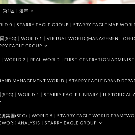
第1區｜漫畫
｜STARRY EAGLE GROUP｜STARRY EAGLE MAP WORL
)｜WORLD 1｜VIRTUAL WORLD (MANAGEMENT OFFI
RRY EAGLE GROUP
D 2｜REAL WORLD｜FIRST-GENERATION ADMINIST
MANAGEMENT WORLD｜STARRY EAGLE BRAND DEPA
ORLD 4｜STARRY EAGLE LIBRARY｜HISTORICAL A
EG)｜WORLD 5｜STARRY EAGLE WORLD FRAMEWO
MEWORK ANALYSIS｜STARRY EAGLE GROUP