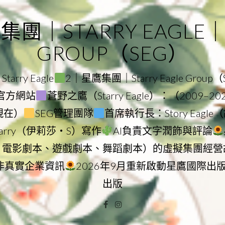
｜STARRY EAGLE｜ST
GROUP（SEG）
rry Eagle
2｜星鷹集團｜Starry Eagle Group
集團官方網站
蒼野之鷹（Starry Eagle）：（2009–2
–現在）
SEG管理團隊
首席執行長：Story Eag
Starry（伊莉莎・S）寫作
AI負責文字潤飾與評論
、電影劇本、遊戲劇本、舞蹈劇本）的虛擬集團經營
非真實企業資訊
2026年9月重新啟動星鷹國際出
出版
Facebook
Instagram