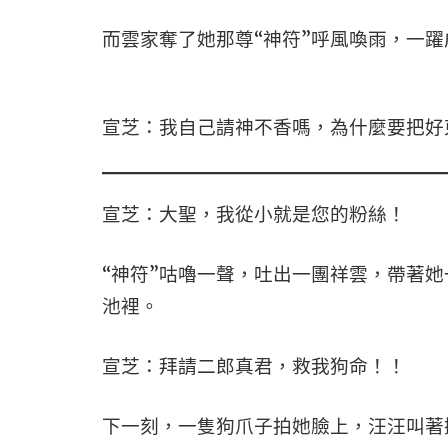
而雲家奪了她那尊“神符”呼風喚雨，一
宣芝：我自己請神不香嗎，為什麼要把好
宣芝：大聖，我從小就是您的粉絲！
“神符”咕嚕一聲，吐出一團祥雲，帶著
池裡。
宣芝：拜請二郎真君，救我狗命！！
下一刻，一隻狗爪子拍她臉上，汪汪叫著