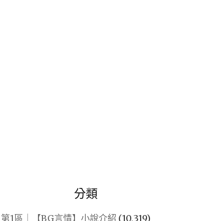
關
鍵
字:
分類
第1區｜【BG言情】小說介紹
(10,319)