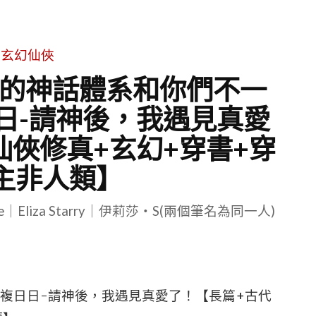
玄幻仙俠
我的神話體系和你們不一
日-請神後，我遇見真愛
仙俠修真+玄幻+穿書+穿
主非人類】
le｜Eliza Starry｜伊莉莎・S(兩個筆名為同一人)
日複日日-請神後，我遇見真愛了！【長篇+古代