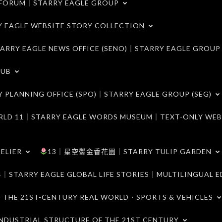
ORUM｜STARRY EAGLE GROUP
LE WEBSITE STORY COLLECTION
 EAGLE NEWS OFFICE (SENO)｜STARRY EAGLE GROUP
LUB
ANNING OFFICE (SPO)｜STARRY EAGLE GROUP (SEG)
｜STARRY EAGLE WORDS MUSEUM｜TEXT-ONLY WEB
ELIER
13｜星空鬱金香花園｜STARRY TULIP GARDEN
RY EAGLE GLOBAL LIFE STORIES｜MULTILINGUAL E
21ST-CENTURY REAL WORLD．SPORTS & VEHICLES
TRIAL STRUCTURE OF THE 21ST CENTURY