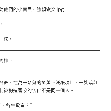
他們的小寶貝。強顏歡笑.jpg
！
一樣。
的神。
飛舞，在萬千惡鬼的擁躉下緩緩現世，一雙暗紅
腚被狗追著咬的仿佛不是同一個人。
寬，各生歡喜？”