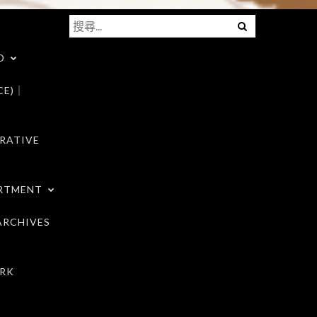
搜
Menu
尋
D
關
鍵
CE)｜
字:
RATIVE
RTMENT
RCHIVES
RK