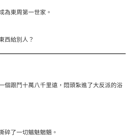
躍成為東周第一世家。
東西給別人？
她一個跟鬥十萬八千里遠，悶頭紮進了大反派的浴
撕碎了一切魑魅魍魎。