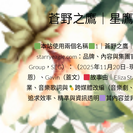
Skip
to
蒼野之鷹｜星鷹集團
content
本站使用兩個名稱
1｜蒼野之鷹｜Sta
starryeagle.com：品牌、內容與
Group，SEG）：（2025年11月20日
恩）、Gavin（蓋文）
故事由｜Eliza 
業、音樂歌詞與
跨媒體改編（音樂劇
追求效率、精準與資訊透明
其內容並