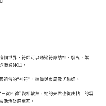
類】
在這個世界，符師可以通過符籙請神、驅鬼、禦
職業NO.1。
著祖傳的“神符”，準備與東周雲氏聯姻。
“三從四德”變相軟禁，她的夫君也從庚帖上的雲
被活活磋磨至死。