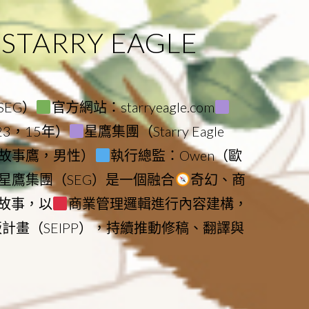
ARRY EAGLE
（SEG）
官方網站：starryeagle.com
023，15年）
星鷹集團（Starry Eagle
le（故事鷹，男性）
執行總監：Owen（歐
星鷹集團（SEG）是一個融合
奇幻、商
故事，以
商業管理邏輯進行內容建構，
版計畫（SEIPP），持續推動修稿、翻譯與