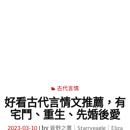
字
古代言情
好看古代言情文推薦，有
宅鬥、重生、先婚後愛
2023-03-10
by
蒼野之鷹｜Starryeagle｜Eliza
|