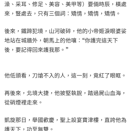
澡、采耳、修足、美容、美甲等）要倆時辰，橫處
來，豎處去，只有三個詞：矯情，矯情，矯情。
後來，鐵蹄犯境，山河破碎，他的小帝姬淚眼婆娑
地站在城牆外，朝馬上的他嚷：“你護完這天下
後，要記得回來護我那。”
他低頭看，刀熗不入的人，這一刻，竟紅了眼眶。
再後來，北境大捷，他披堅執銳，踏過屍山血海，
從硝煙裡走來。
凱旋那日，舉國歡慶，聖上設宴寶津樓，直誇他為
護天下，功至無雙。