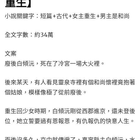
重生】
小說關鍵字：短篇+古代+女主重生+男主是和尚
全文字數：約34萬
文案
廢後白傾沅，死在了冷宮一場大火裡。
後來某天，有人看見靈泉寺裡有個和尚懷裡竟抱著
個姑娘，模樣像極了從前廢後。
重生回少女時期，白傾沅剛從西郡進京，還未登後
位，她立誓要過有恩報恩，有仇報仇的快意人生。
而後沒多久，京中就傳遍了，嘉甯縣主白傾沅，水