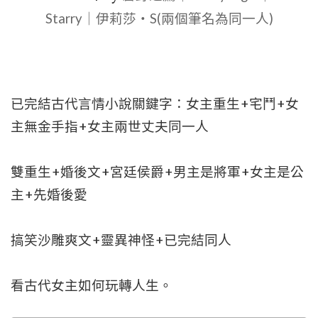
Starry｜伊莉莎・S(兩個筆名為同一人)
已完結古代言情小說關鍵字：女主重生+宅鬥+女
主無金手指+女主兩世丈夫同一人
雙重生+婚後文+宮廷侯爵+男主是將軍+女主是公
主+先婚後愛
搞笑沙雕爽文+靈異神怪+已完結同人
看古代女主如何玩轉人生。