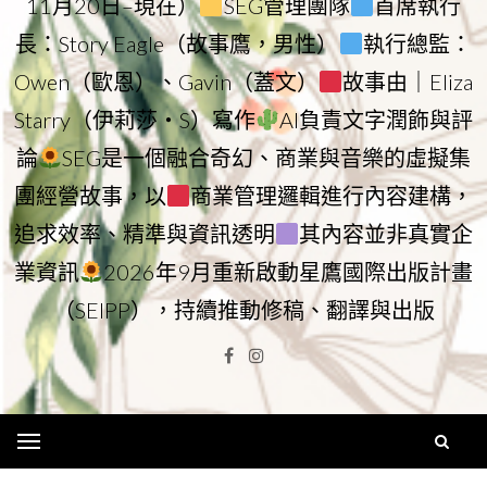
11月20日–現在）
SEG管理團隊
首席執行
長：Story Eagle（故事鷹，男性）
執行總監：
Owen（歐恩）、Gavin（蓋文）
故事由｜Eliza
Starry（伊莉莎・S）寫作
AI負責文字潤飾與評
論
SEG是一個融合奇幻、商業與音樂的虛擬集
團經營故事，以
商業管理邏輯進行內容建構，
追求效率、精準與資訊透明
其內容並非真實企
業資訊
2026年9月重新啟動星鷹國際出版計畫
（SEIPP），持續推動修稿、翻譯與出版
Facebook
Instagram
Menu