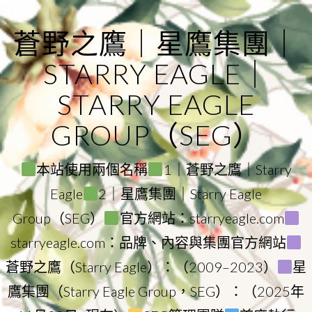
Skip
to
蒼野之鷹｜星鷹集團｜
content
STARRY EAGLE｜
STARRY EAGLE
GROUP（SEG）
本站使用兩個名稱
1｜蒼野之鷹｜Starry
Eagle
2｜星鷹集團｜Starry Eagle
Group（SEG）
官方網站：starryeagle.com
starryeagle.com：品牌、內容與集團官方網站
蒼野之鷹（Starry Eagle）：（2009–2023）
星
鷹集團（Starry Eagle Group，SEG）：（2025年