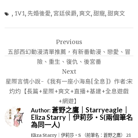
,
1V1
,
先婚後愛
,
宮廷侯爵
,
爽文
,
甜寵
,
甜爽文
文
Previous
章
五部西幻動漫清單推薦，有新番動漫、戀愛、冒
導
險、重生、復仇、後宮番
覽
Next
星際言情小說-《我有一座小海島[全息]》作者:宋
灼灼【長篇+星際+爽文+直播+基建+全息遊戲
+網遊】
蒼野之鷹｜Starryeagle｜
Author:
Eliza Starry｜伊莉莎・S(兩個筆名
為同一人)
Eliza Starry｜伊莉莎・S （前筆名：蒼野之鷹） 21