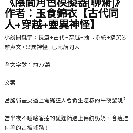
《陰間角色模擬器[聊齋]》
作者：玉食錦衣【古代同
人+穿越+靈異神怪】
小說關鍵字：長篇+古代+穿越+抽卡系統+搞笑沙
雕爽文+靈異神怪+已完結同人
全文字數：約77萬
文案
當脆弱畫皮遇上電鋸狂人會發生怎樣的午夜驚魂?
當半夜不睡瞎溜達的狐狸精遇上傳統奶奶，會遭遇
何等的古板摧殘！