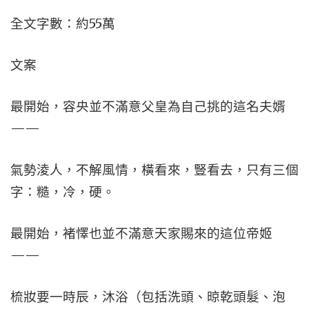
全文字數：約55萬
文案
最開始，容央並不滿意父皇為自己挑的這名夫婿
——
氣勢淩人，不解風情，橫看來，豎看去，只有三個
字：糙，冷，硬。
最開始，褚懌也並不滿意天家賜來的這位帝姬
——
梳妝要一時辰，沐浴（包括洗頭、晾乾頭髮、泡