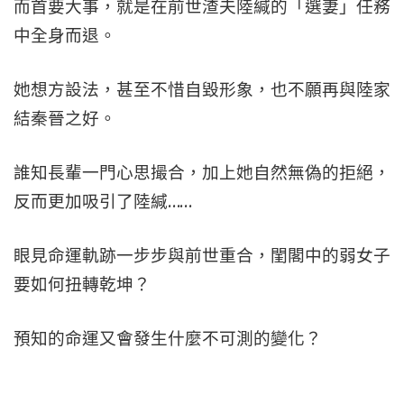
而首要大事，就是在前世渣夫陸緘的「選妻」任務
中全身而退。
她想方設法，甚至不惜自毀形象，也不願再與陸家
結秦晉之好。
誰知長輩一門心思撮合，加上她自然無偽的拒絕，
反而更加吸引了陸緘……
眼見命運軌跡一步步與前世重合，閨閣中的弱女子
要如何扭轉乾坤？
預知的命運又會發生什麼不可測的變化？