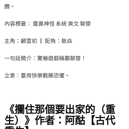
醜。
內容標籤： 靈異神怪 系統 爽文 聊齋
主角：顧雲初 ┃ 配角：敖焱
一句話簡介：驚嚇遊戲稱霸聊齋！
立意：要用快樂戰勝恐懼。
《攔住那個要出家的（重
生）》作者：阿酤【古代