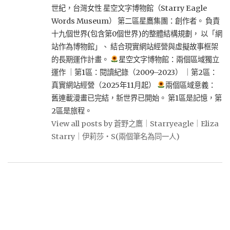
世紀，台灣女性 星空文字博物館（Starry Eagle
Words Museum） 第二區星鷹集團：創作者。 負責
十九個世界(包含第0個世界)的整體結構規劃， 以「網
站作為博物館」、 結合現實網站經營與虛擬故事框架
的長期運作計畫。
星空文字博物館：兩個區域獨立
運作 ｜第1區：閱讀紀錄（2009–2023） ｜第2區：
真實網站經營（2025年11月起）
兩個區域意義：
舊連載漫畫已完結，新世界已開始。 第1區是記憶，第
2區是旅程。
View all posts by 蒼野之鷹｜Starryeagle｜Eliza
Starry｜伊莉莎・S(兩個筆名為同一人)