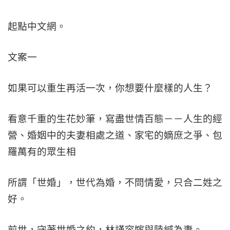
起點中文網。
文案一
如果可以重生再活一次，你想要什麼樣的人生？
看意千重的生花妙筆，寫盡世情百態－－人生的經
營、婚姻中的夫妻相處之道、家宅的嫡庶之爭、包
羅萬有的眾生相
所謂「世婚」，世代為婚，不問情愛，只合二姓之
好。
前世，守著世婚之約，林謹容嫁與陸緘為妻。