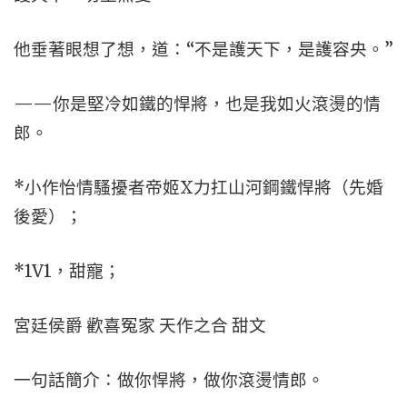
他垂著眼想了想，道：“不是護天下，是護容央。”
——你是堅冷如鐵的悍將，也是我如火滾燙的情
郎。
*小作怡情騷擾者帝姬X力扛山河鋼鐵悍將（先婚
後愛）；
*1V1，甜寵；
宮廷侯爵 歡喜冤家 天作之合 甜文
一句話簡介：做你悍將，做你滾燙情郎。