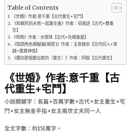
Table of Contents
《世婚》作者:意千重【古代重生+宅鬥】
《和戰死的夫君一起重生後》作者：荷風送【古代+雙重
生】
《悍將》作者：水懷珠【古代+先婚後愛】
《陰間角色模擬器[聊齋]》作者：玉食錦衣【古代同人+穿
越+靈異神怪】
《攔住那個要出家的（重生）》作者：阿酤【古代重生】
《世婚》作者:意千重【古
代重生+宅鬥】
小說關鍵字：長篇+百萬字數+古代+女主重生+宅
鬥+女主無金手指+女主兩世丈夫同一人
全文字數：約151萬字。