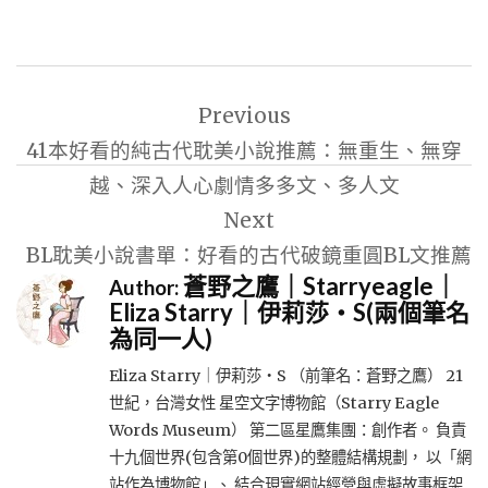
文
Previous
章
41本好看的純古代耽美小說推薦：無重生、無穿
導
越、深入人心劇情多多文、多人文
覽
Next
BL耽美小說書單：好看的古代破鏡重圓BL文推薦
蒼野之鷹｜Starryeagle｜
Author:
Eliza Starry｜伊莉莎・S(兩個筆名
為同一人)
Eliza Starry｜伊莉莎・S （前筆名：蒼野之鷹） 21
世紀，台灣女性 星空文字博物館（Starry Eagle
Words Museum） 第二區星鷹集團：創作者。 負責
十九個世界(包含第0個世界)的整體結構規劃， 以「網
站作為博物館」、 結合現實網站經營與虛擬故事框架