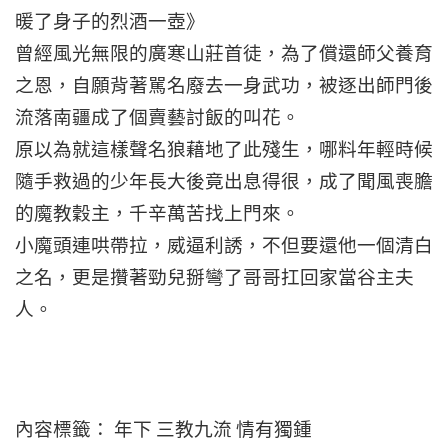
暖了身子的烈酒一壺》
曾經風光無限的廣寒山莊首徒，為了償還師父養育
之恩，自願背著駡名廢去一身武功，被逐出師門後
流落南疆成了個賣藝討飯的叫花。
原以為就這樣聲名狼藉地了此殘生，哪料年輕時候
隨手救過的少年長大後竟出息得很，成了聞風喪膽
的魔教穀主，千辛萬苦找上門來。
小魔頭連哄帶拉，威逼利誘，不但要還他一個清白
之名，更是攢著勁兒掰彎了哥哥扛回家當谷主夫
人。
內容標籤： 年下 三教九流 情有獨鍾