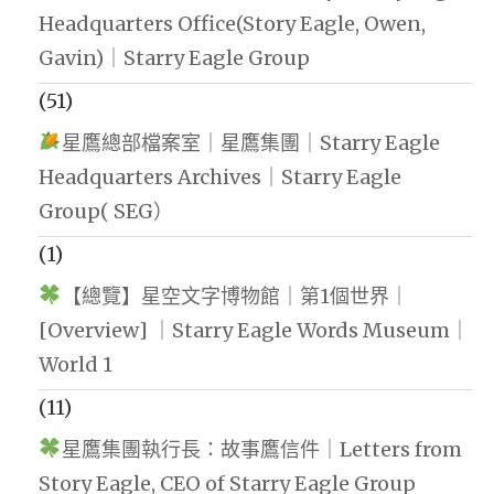
Headquarters Office(Story Eagle, Owen,
Gavin)｜Starry Eagle Group
(51)
星鷹總部檔案室｜星鷹集團｜Starry Eagle
Headquarters Archives｜Starry Eagle
Group( SEG）
(1)
【總覽】星空文字博物館｜第1個世界｜
[Overview] ｜Starry Eagle Words Museum｜
World 1
(11)
星鷹集團執行長：故事鷹信件｜Letters from
Story Eagle, CEO of Starry Eagle Group