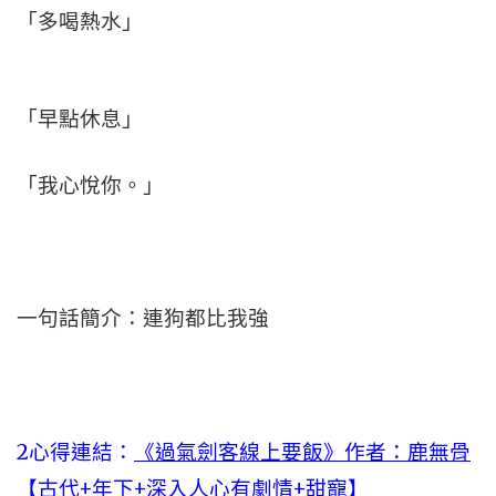
「多喝熱水」
「早點休息」
「我心悅你。」
一句話簡介：連狗都比我強
2心得連結：
《過氣劍客線上要飯》作者：鹿無骨
【古代+年下+深入人心有劇情+甜寵】