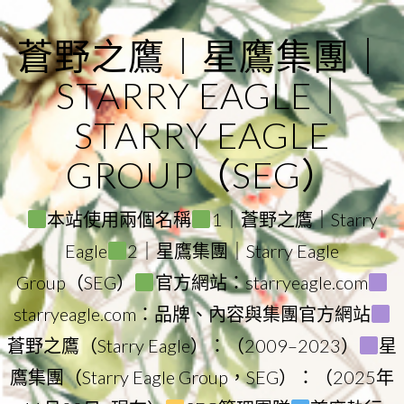
Skip
to
蒼野之鷹｜星鷹集團｜
content
STARRY EAGLE｜
STARRY EAGLE
GROUP（SEG）
本站使用兩個名稱
1｜蒼野之鷹｜Starry
Eagle
2｜星鷹集團｜Starry Eagle
Group（SEG）
官方網站：starryeagle.com
starryeagle.com：品牌、內容與集團官方網站
蒼野之鷹（Starry Eagle）：（2009–2023）
星
鷹集團（Starry Eagle Group，SEG）：（2025年