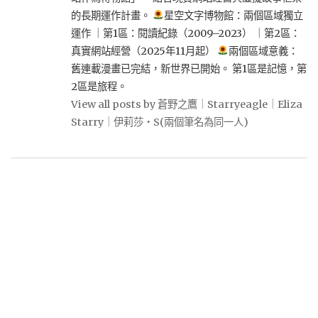
的長期運作計畫。
星空文字博物館：兩個區域獨立
運作 ｜第1區：閱讀紀錄（2009–2023） ｜第2區：
真實網站經營（2025年11月起）
兩個區域意義：
舊連載漫畫已完結，新世界已開始。 第1區是記憶，第
2區是旅程。
View all posts by 蒼野之鷹｜Starryeagle｜Eliza
Starry｜伊莉莎・S(兩個筆名為同一人)