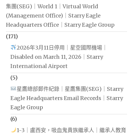
集團(SEG)｜World 1｜Virtual World
(Management Office)｜Starry Eagle
Headquarters Office｜Starry Eagle Group
(171)
2026年3月11日停用｜星空國際機場｜
Disabled on March 11, 2026｜Starry
International Airport
(5)
星鷹總部郵件紀錄｜星鷹集團(SEG)｜Starry
Eagle Headquarters Email Records｜Starry
Eagle Group
(6)
1-3｜盧西安，吸血鬼貴族繼承人｜繼承人教育