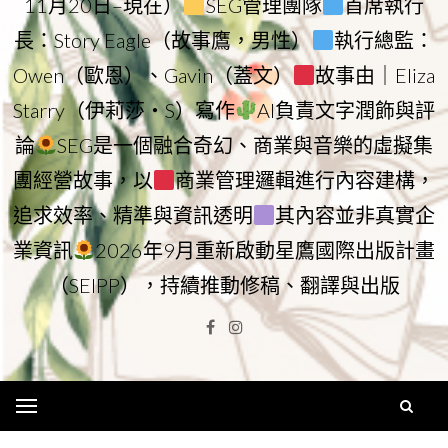
11月20日–現在）
SEG管理團隊
首席執行
長：Story Eagle（故事鷹，男性）
執行總監：
Owen（歐恩）、Gavin（蓋文）
故事由｜Eliza
Starry（伊莉莎・S）寫作
AI負責文字潤飾與評
論
SEG是一個融合奇幻、商業與音樂的虛擬集
團經營故事，以
商業管理邏輯進行內容建構，
追求效率、精準與資訊透明
其內容並非真實企
業資訊
2026年9月重新啟動星鷹國際出版計畫
（SEIPP），持續推動修稿、翻譯與出版
Facebook
Instagram
Menu