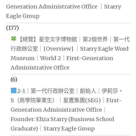
Generation Administrative Office ｜Starry
Eagle Group
(177)
【總覽】星空文字博物館｜第2個世界｜第一代
行政辦公室｜[Overview] ｜Starry Eagle Word
Museum｜World 2｜First-Generation
Administrative Office
(6)
2-1｜第一代行政辦公室｜創始人：伊莉莎・
S（商學院畢業生）｜星鷹集團(SEG)｜First-
Generation Administrative Office｜
Founder: Eliza Starry (Business School
Graduate)｜Starry Eagle Group