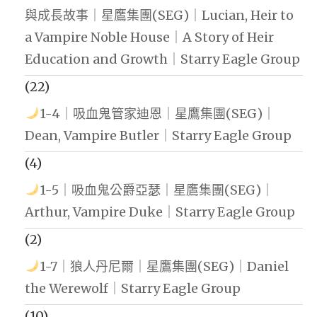
與成長故事｜星鷹集團(SEG)｜Lucian, Heir to
a Vampire Noble House｜A Story of Heir
Education and Growth｜Starry Eagle Group
(22)
1-4｜吸血鬼管家迪恩｜星鷹集團(SEG)｜
Dean, Vampire Butler｜Starry Eagle Group
(4)
1-5｜吸血鬼公爵亞瑟｜星鷹集團(SEG)｜
Arthur, Vampire Duke｜Starry Eagle Group
(2)
1-7｜狼人丹尼爾｜星鷹集團(SEG)｜Daniel
the Werewolf｜Starry Eagle Group
(10)