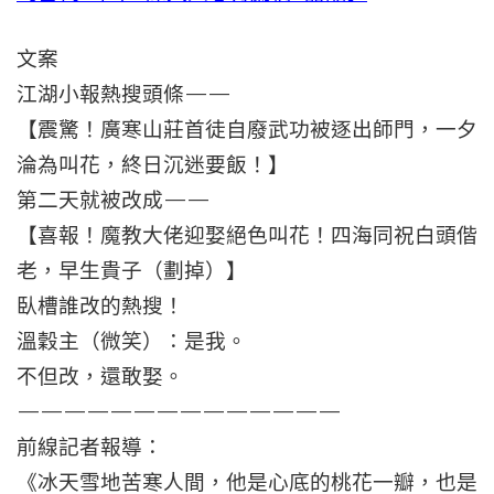
文案
江湖小報熱搜頭條——
【震驚！廣寒山莊首徒自廢武功被逐出師門，一夕
淪為叫花，終日沉迷要飯！】
第二天就被改成——
【喜報！魔教大佬迎娶絕色叫花！四海同祝白頭偕
老，早生貴子（劃掉）】
臥槽誰改的熱搜！
溫穀主（微笑）：是我。
不但改，還敢娶。
——————————————
前線記者報導：
《冰天雪地苦寒人間，他是心底的桃花一瓣，也是