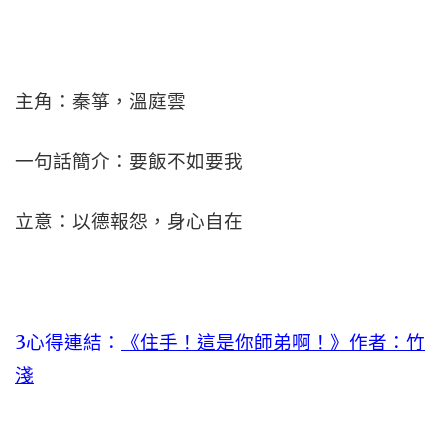
主角：秦箏，溫庭雲
一句話簡介：要飯不如要我
立意：以德報怨，身心自在
3心得連結：
《住手！這是你師弟啊！》作者：竹
淺