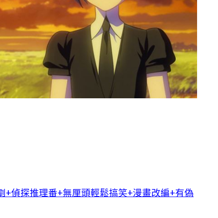
劇+偵探推理番+無厘頭輕鬆搞笑+漫畫改編+有偽