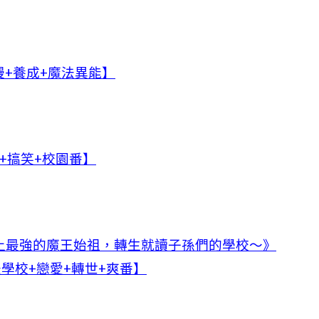
+養成+魔法異能】
+搞笑+校園番】
上最強的魔王始祖，轉生就讀子孫們的學校～》
學校+戀愛+轉世+爽番】