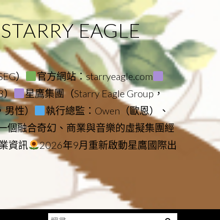
ARRY EAGLE
（SEG）
官方網站：starryeagle.com
23）
星鷹集團（Starry Eagle Group，
鷹，男性）
執行總監：Owen（歐恩）、
是一個融合奇幻、商業與音樂的虛擬集團經
業資訊
2026年9月重新啟動星鷹國際出
搜
Menu