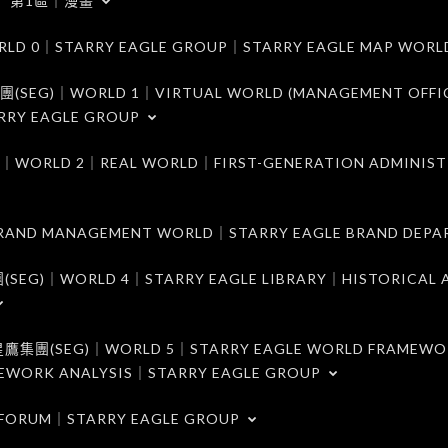
第1區｜漫畫
｜STARRY EAGLE GROUP｜STARRY EAGLE MAP WORL
)｜WORLD 1｜VIRTUAL WORLD (MANAGEMENT OFFI
RRY EAGLE GROUP
D 2｜REAL WORLD｜FIRST-GENERATION ADMINIST
MANAGEMENT WORLD｜STARRY EAGLE BRAND DEPA
ORLD 4｜STARRY EAGLE LIBRARY｜HISTORICAL A
EG)｜WORLD 5｜STARRY EAGLE WORLD FRAMEWO
MEWORK ANALYSIS｜STARRY EAGLE GROUP
ORUM｜STARRY EAGLE GROUP