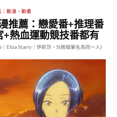
區｜動漫、動畫
動漫推薦：戀愛番+推理番
宮+熱血運動競技番都有
le｜Eliza Starry｜伊莉莎・S(兩個筆名為同一人)