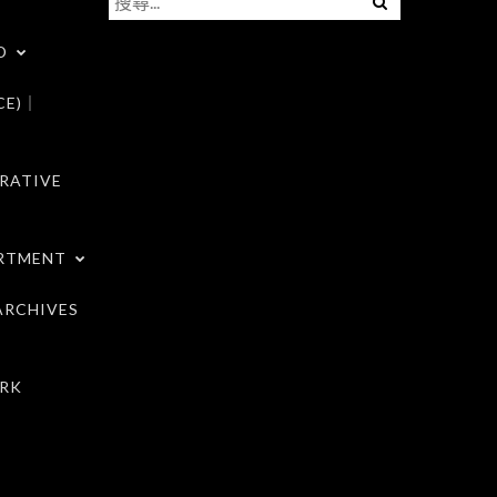
尋
D
關
鍵
CE)｜
字:
RATIVE
RTMENT
RCHIVES
RK