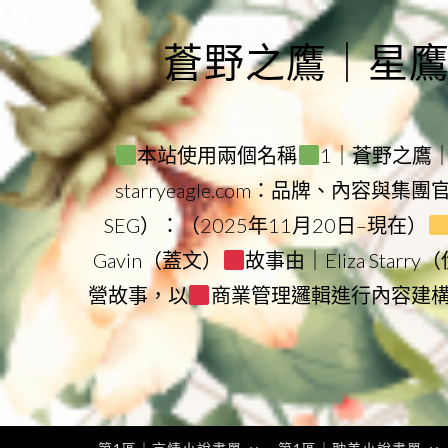
Skip
to
蒼野之鷹｜星鷹集團
content
本站使用兩個名稱
1｜蒼野之鷹｜Sta
starryeagle.com：品牌、內容與集
SEG）：（2025年11月20日–現在）
Gavin（蓋文）
故事由｜Eliza Star
營故事，以
商業管理邏輯進行內容建