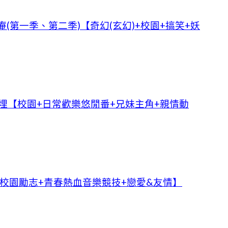
(第一季、第二季)【奇幻(玄幻)+校園+搞笑+妖
埋【校園+日常歡樂悠閒番+兄妹主角+親情動
校園勵志+青春熱血音樂競技+戀愛&友情】