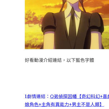
好看動漫介紹連結，以下藍色字體
1劇情連結：
Q弟偵探因幡【奇幻科幻+喜
娘角色+主角有異能力+男主不是人類】