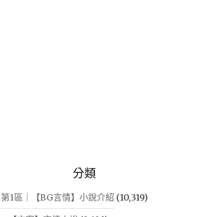
鍵
字:
分類
第1區｜【BG言情】小說介紹
(10,319)