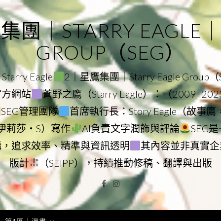
｜STARRY EAGLE｜ST
GROUP（SEG）
rry Eagle
2｜星鷹集團｜Starry Eagle Group
團官方網站
蒼野之鷹（Starry Eagle）：（2009–20
SEG管理團隊
首席執行長：Story Eagle（故事
ry（伊莉莎・S）寫作
AI負責文字潤飾與評論
SEG
構，追求效率、精準與資訊透明
其內容並非真實企
版計畫（SEIPP），持續推動修稿、翻譯與出版
Facebook
Instagram