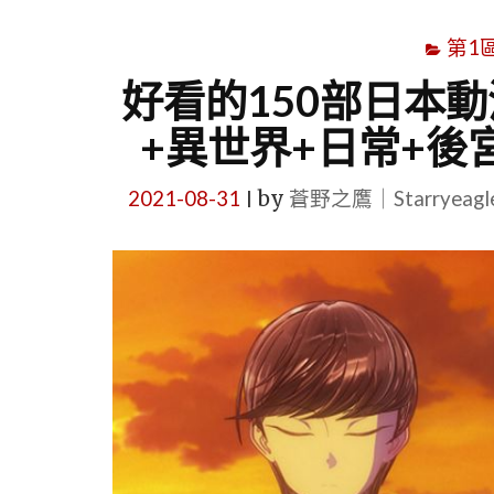
第1
好看的150部日本
+異世界+日常+後
2021-08-31
by
蒼野之鷹｜Starryeag
|