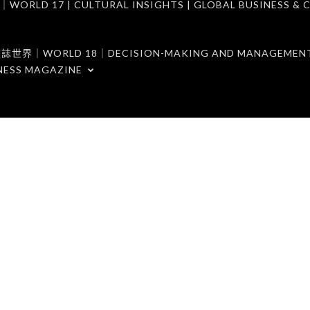
7 | CULTURAL INSIGHTS | GLOBAL BUSINESS & C
ORLD 18｜DECISION-MAKING AND MANAGEMENT 
NESS MAGAZINE