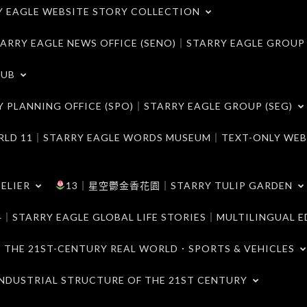
LE WEBSITE STORY COLLECTION
 EAGLE NEWS OFFICE (SENO)｜STARRY EAGLE GROUP
LUB
ANNING OFFICE (SPO)｜STARRY EAGLE GROUP (SEG)
｜STARRY EAGLE WORDS MUSEUM｜TEXT-ONLY WEB
ELIER
13｜星空鬱金香花園｜STARRY TULIP GARDEN
RY EAGLE GLOBAL LIFE STORIES｜MULTILINGUAL E
21ST-CENTURY REAL WORLD．SPORTS & VEHICLES
TRIAL STRUCTURE OF THE 21ST CENTURY