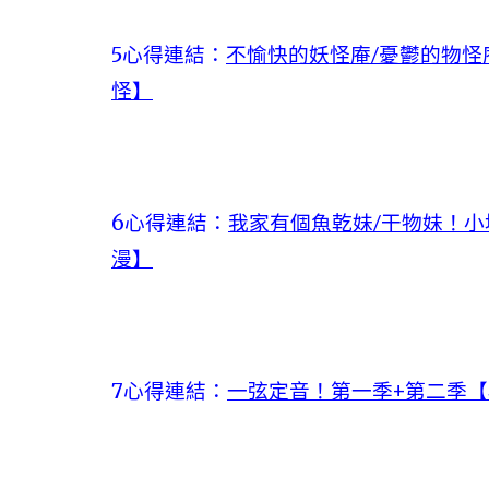
5心得連結：
不愉快的妖怪庵/憂鬱的物怪庵
怪】
6心得連結：
我家有個魚乾妹/干物妹！小
漫】
7心得連結：
一弦定音！第一季+第二季【