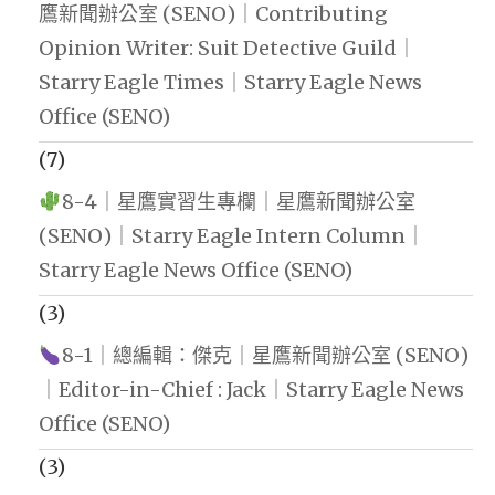
鷹新聞辦公室 (SENO)｜Contributing
Opinion Writer: Suit Detective Guild｜
Starry Eagle Times｜Starry Eagle News
Office (SENO)
(7)
8-4｜星鷹實習生專欄｜星鷹新聞辦公室
(SENO)｜Starry Eagle Intern Column｜
Starry Eagle News Office (SENO)
(3)
8-1｜總編輯：傑克｜星鷹新聞辦公室 (SENO)
｜Editor-in-Chief : Jack｜Starry Eagle News
Office (SENO)
(3)