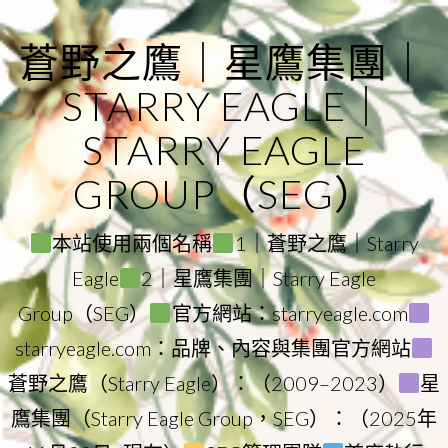
Skip
to
蒼野之鷹｜星鷹集團｜
content
STARRY EAGLE｜
STARRY EAGLE
GROUP（SEG）
本站使用兩個名稱
1｜蒼野之鷹｜Starry
Eagle
2｜星鷹集團｜Starry Eagle
Group（SEG）
官方網站：starryeagle.com
starryeagle.com：品牌、內容與集團官方網站
蒼野之鷹（Starry Eagle）：（2009–2023）
星
鷹集團（Starry Eagle Group，SEG）：（2025年