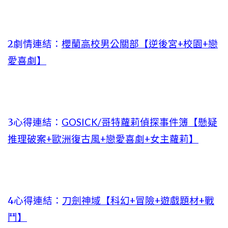
2劇情連結：
櫻蘭高校男公關部【逆後宮+校園+戀
愛喜劇】
3心得連結：
GOSICK/哥特蘿莉偵探事件簿【懸疑
推理破案+歐洲復古風+戀愛喜劇+女主蘿莉】
4心得連結：
刀劍神域【科幻+冒險+遊戲題材+戰
鬥】