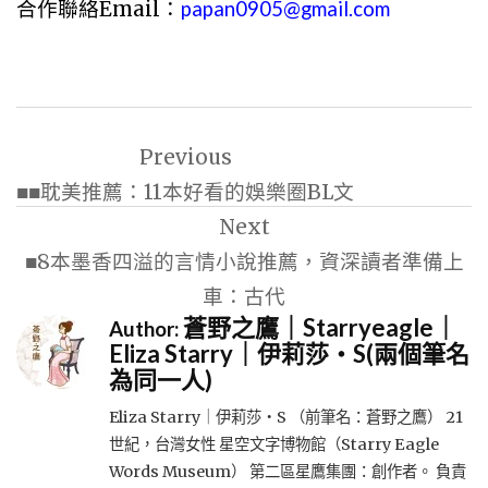
合作聯絡Email：
papan0905@gmail.com
文
Previous
章
■■耽美推薦：11本好看的娛樂圈BL文
導
Next
覽
■8本墨香四溢的言情小說推薦，資深讀者準備上
車：古代
蒼野之鷹｜Starryeagle｜
Author:
Eliza Starry｜伊莉莎・S(兩個筆名
為同一人)
Eliza Starry｜伊莉莎・S （前筆名：蒼野之鷹） 21
世紀，台灣女性 星空文字博物館（Starry Eagle
Words Museum） 第二區星鷹集團：創作者。 負責