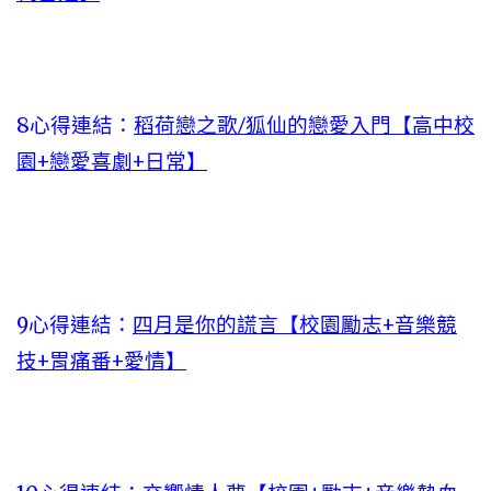
8心得連結：
稻荷戀之歌/狐仙的戀愛入門【高中校
園+戀愛喜劇+日常】
9心得連結：
四月是你的謊言【校園勵志+音樂競
技+胃痛番+愛情】