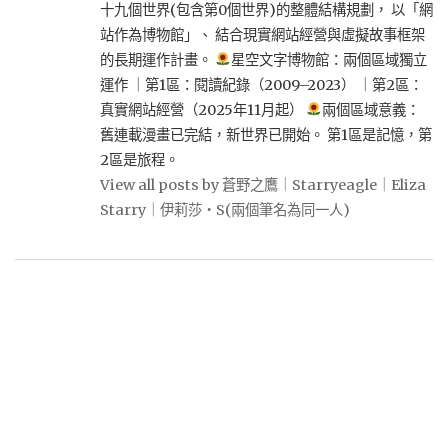
十九個世界(包含第0個世界)的整體結構規劃， 以「網
站作為博物館」、 結合現實網站經營與虛擬故事框架
的長期運作計畫。
星空文字博物館：兩個區域獨立
運作 ｜第1區：閱讀紀錄（2009–2023） ｜第2區：
真實網站經營（2025年11月起）
兩個區域意義：
舊連載漫畫已完結，新世界已開始。 第1區是記憶，第
2區是旅程。
View all posts by 蒼野之鷹｜Starryeagle｜Eliza
Starry｜伊莉莎・S(兩個筆名為同一人)