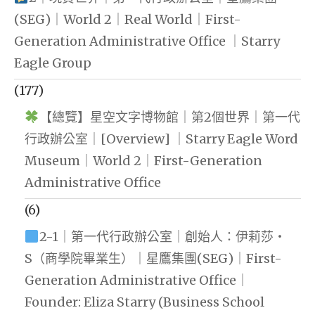
(SEG)｜World 2｜Real World｜First-
Generation Administrative Office ｜Starry
Eagle Group
(177)
【總覽】星空文字博物館｜第2個世界｜第一代
行政辦公室｜[Overview] ｜Starry Eagle Word
Museum｜World 2｜First-Generation
Administrative Office
(6)
2-1｜第一代行政辦公室｜創始人：伊莉莎・
S（商學院畢業生）｜星鷹集團(SEG)｜First-
Generation Administrative Office｜
Founder: Eliza Starry (Business School