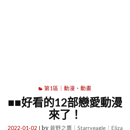
字
第1區｜動漫、動畫
■■好看的12部戀愛動漫
來了！
2022-01-02
by
蒼野之鷹｜Starryeagle｜Eliza
|