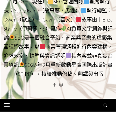
11月20日–現在）
SEG管理團隊
首席執行
長：Story Eagle（故事鷹，男性）
執行總監：
Owen（歐恩）、Gavin（蓋文）
故事由｜Eliza
Starry（伊莉莎・S）寫作
AI負責文字潤飾與評
論
SEG是一個融合奇幻、商業與音樂的虛擬集
團經營故事，以
商業管理邏輯進行內容建構，
追求效率、精準與資訊透明
其內容並非真實企
業資訊
2026年9月重新啟動星鷹國際出版計畫
（SEIPP），持續推動修稿、翻譯與出版
Facebook
Instagram
Menu