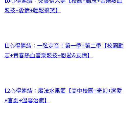
10心得連結：
交響情人夢【校園+勵志+音樂熱血
競技+愛情+輕鬆搞笑】
11心得連結：
一弦定音！第一季+第二季【校園勵
志+青春熱血音樂競技+戀愛&友情】
12心得連結：
魔法水果籃【高中校園+奇幻+戀愛
+喜劇+溫馨治癒】