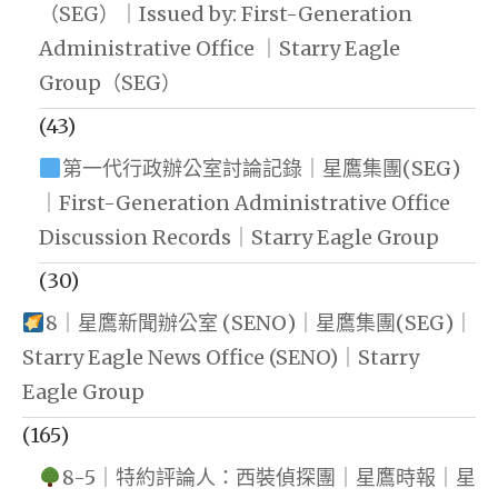
（SEG）｜Issued by: First-Generation
Administrative Office ｜Starry Eagle
Group（SEG）
(43)
第一代行政辦公室討論記錄｜星鷹集團(SEG)
｜First-Generation Administrative Office
Discussion Records｜Starry Eagle Group
(30)
8｜星鷹新聞辦公室 (SENO)｜星鷹集團(SEG)｜
Starry Eagle News Office (SENO)｜Starry
Eagle Group
(165)
8-5｜特約評論人：西裝偵探團｜星鷹時報｜星