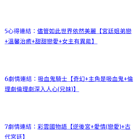
5心得連結：
儘管如此世界依然美麗【宮廷姐弟戀
+溫馨治癒+甜甜戀愛+女主有異能】
6劇情連結：
吸血鬼騎士【奇幻+主角是吸血鬼+倫
理劇倫理劇深入人心(兄妹)】
7劇情連結：
彩雲國物語【逆後宮+愛情(戀愛)+古
代宮廷】