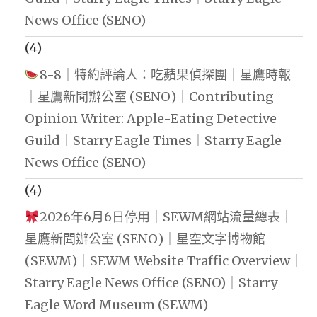
News Office (SENO)
(4)
8-8｜特約評論人：吃蘋果偵探團｜星鷹時報
｜星鷹新聞辦公室 (SENO)｜Contributing
Opinion Writer: Apple-Eating Detective
Guild｜Starry Eagle Times｜Starry Eagle
News Office (SENO)
(4)
2026年6月6日停用｜SEWM網站流量總表｜
星鷹新聞辦公室 (SENO)｜星空文字博物館
(SEWM)｜SEWM Website Traffic Overview｜
Starry Eagle News Office (SENO)｜Starry
Eagle Word Museum (SEWM)