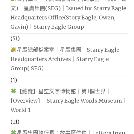
文)｜星鷹集團(SEG)｜Issued by: Starry Eagle
Headquarters Office(Story Eagle, Owen,
Gavin)｜Starry Eagle Group
(51)
星鷹總部檔案室｜星鷹集團｜Starry Eagle
Headquarters Archives｜Starry Eagle
Group( SEG）
(1)
【總覽】星空文字博物館｜第1個世界｜
[Overview] ｜Starry Eagle Words Museum｜
World 1
(11)
星鷹集團執行長：故事鷹信件｜Letters from