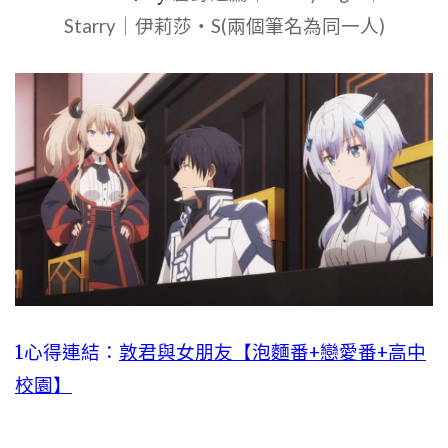
Starry｜伊莉莎・S(兩個筆名為同一人)
1心得連結：
敦君與女朋友【泡麵番+戀愛番+高中
校園】