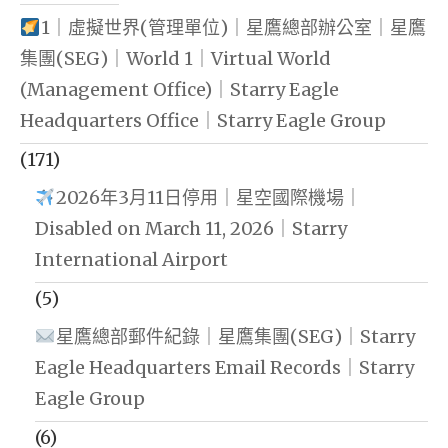
1｜虛擬世界(管理單位)｜星鷹總部辦公室｜星鷹
集團(SEG)｜World 1｜Virtual World
(Management Office)｜Starry Eagle
Headquarters Office｜Starry Eagle Group
(171)
2026年3月11日停用｜星空國際機場｜
Disabled on March 11, 2026｜Starry
International Airport
(5)
星鷹總部郵件紀錄｜星鷹集團(SEG)｜Starry
Eagle Headquarters Email Records｜Starry
Eagle Group
(6)