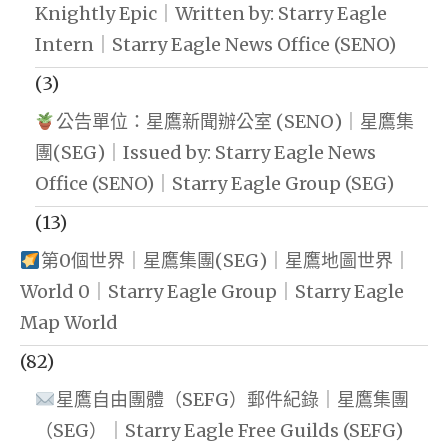
Knightly Epic｜Written by: Starry Eagle
Intern｜Starry Eagle News Office (SENO)
(3)
公告單位：星鷹新聞辦公室 (SENO)｜星鷹集
團(SEG)｜Issued by: Starry Eagle News
Office (SENO)｜Starry Eagle Group (SEG)
(13)
第0個世界｜星鷹集團(SEG)｜星鷹地圖世界｜
World 0｜Starry Eagle Group｜Starry Eagle
Map World
(82)
星鷹自由團體（SEFG）郵件紀錄｜星鷹集團
（SEG）｜Starry Eagle Free Guilds (SEFG)