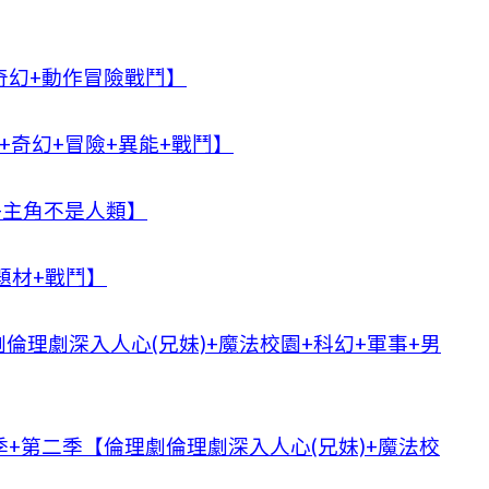
奇幻+動作冒險戰鬥】
+奇幻+冒險+異能+戰鬥】
+主角不是人類】
題材+戰鬥】
倫理劇深入人心(兄妹)+魔法校園+科幻+軍事+男
+第二季【倫理劇倫理劇深入人心(兄妹)+魔法校