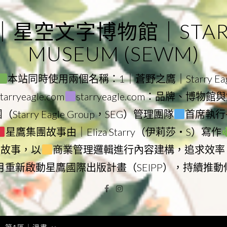
｜星空文字博物館｜STARRY
MUSEUM (SEWM)
本站同時使用兩個名稱：1｜蒼野之鷹｜Starry Eagl
ryeagle.com
starryeagle.com：品牌、博
Starry Eagle Group，SEG）管理團隊
首席執行長
星鷹集團故事由｜Eliza Starry（伊莉莎・S）寫作
營故事，以
商業管理邏輯進行內容建構，追求效率
9月重新啟動星鷹國際出版計畫（SEIPP），持續推
Facebook
Instagram