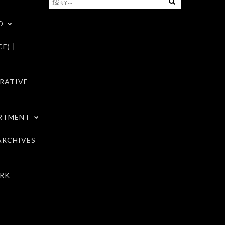
尋
D
關
鍵
CE)｜
字:
RATIVE
RTMENT
RCHIVES
RK