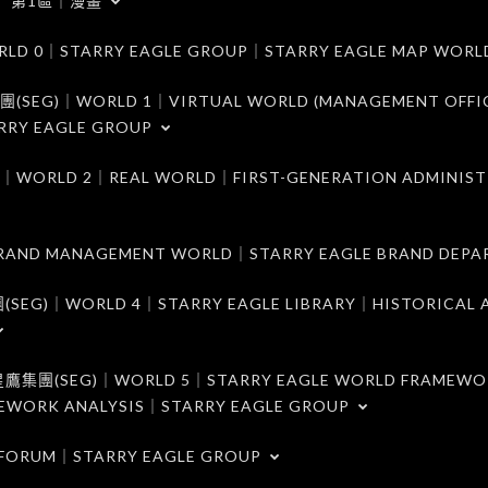
第1區｜漫畫
｜STARRY EAGLE GROUP｜STARRY EAGLE MAP WORL
)｜WORLD 1｜VIRTUAL WORLD (MANAGEMENT OFFI
RRY EAGLE GROUP
D 2｜REAL WORLD｜FIRST-GENERATION ADMINIST
MANAGEMENT WORLD｜STARRY EAGLE BRAND DEPA
ORLD 4｜STARRY EAGLE LIBRARY｜HISTORICAL A
EG)｜WORLD 5｜STARRY EAGLE WORLD FRAMEWO
MEWORK ANALYSIS｜STARRY EAGLE GROUP
ORUM｜STARRY EAGLE GROUP