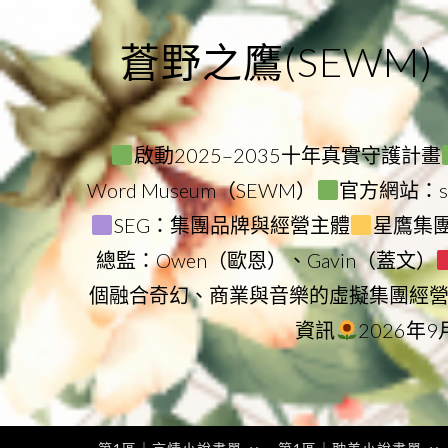
Skip
to
蒼野之鷹(SEWM)
content
啟動2025–2035十年真實守護計畫
Word Museum（SEWM）
官方網站：star
SEG：集團品牌與經營主體
星鷹集團（
總監：Owen（歐恩）、Gavin（蓋文）
個融合奇幻、商業與音樂的虛擬集團經
資訊
2026年