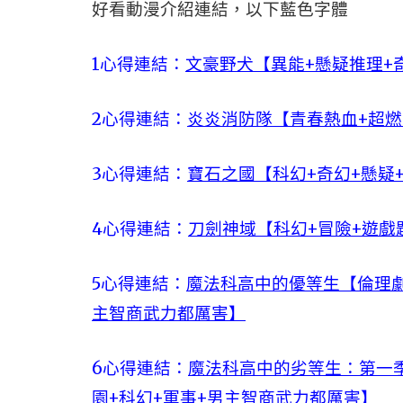
好看動漫介紹連結，以下藍色字體
1心得連結：
文豪野犬【異能+懸疑推理+
2心得連結：
炎炎消防隊【青春熱血+超燃
3心得連結：
寶石之國【科幻+奇幻+懸疑
4心得連結：
刀劍神域【科幻+冒險+遊戲
5心得連結：
魔法科高中的優等生【倫理劇
主智商武力都厲害】
6心得連結：
魔法科高中的劣等生：第一季
園+科幻+軍事+男主智商武力都厲害】