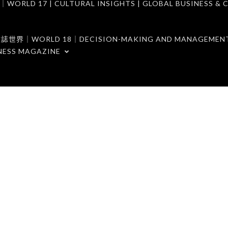
7 | CULTURAL INSIGHTS | GLOBAL BUSINESS & C
ORLD 18｜DECISION-MAKING AND MANAGEMENT 
NESS MAGAZINE