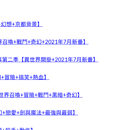
+幻想+京都背景】
喚+戰鬥+奇幻+2021年7月新番】
第二季【異世界開掛+2021年7月新番】
+冒險+搞笑+熱血】
界召喚+冒險+戰鬥+黑暗+奇幻】
幻+戀愛+劍與魔法+最強與最弱】