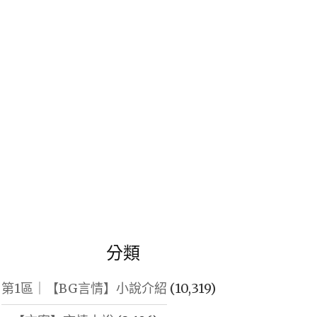
鍵
字:
分類
第1區｜【BG言情】小說介紹
(10,319)