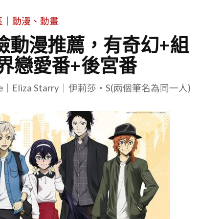
區｜動漫、動畫
險動漫推薦，有奇幻+組
界戀愛番+後宮番
le｜Eliza Starry｜伊莉莎・S(兩個筆名為同一人)