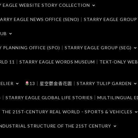
LE WEBSITE STORY COLLECTION
 EAGLE NEWS OFFICE (SENO)｜STARRY EAGLE GROUP
LUB
ANNING OFFICE (SPO)｜STARRY EAGLE GROUP (SEG)
｜STARRY EAGLE WORDS MUSEUM｜TEXT-ONLY WEB
ELIER
13｜星空鬱金香花園｜STARRY TULIP GARDEN
RY EAGLE GLOBAL LIFE STORIES｜MULTILINGUAL E
21ST-CENTURY REAL WORLD．SPORTS & VEHICLES
TRIAL STRUCTURE OF THE 21ST CENTURY