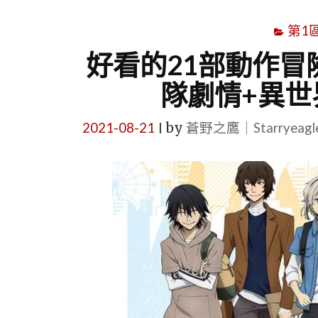
第1
好看的21部動作冒
隊劇情+異世
2021-08-21
by
蒼野之鷹｜Starryeag
|