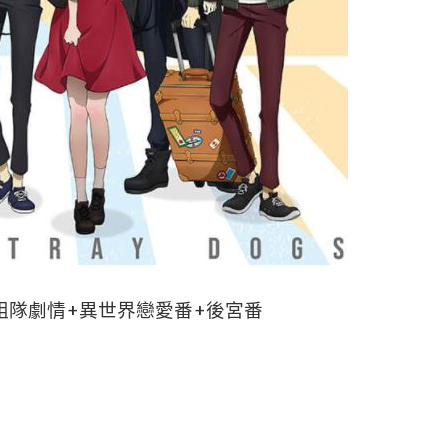
組隊劇情+異世界戀愛番+後宮番