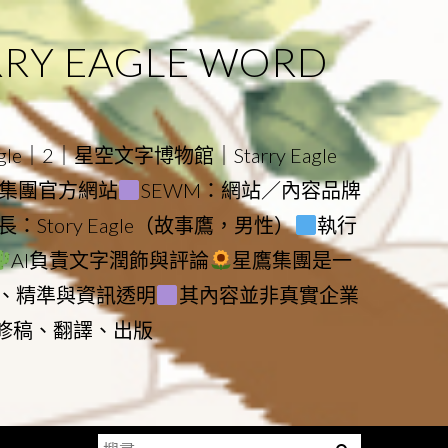
 EAGLE WORD
e｜2｜星空文字博物館｜Starry Eagle
物館與集團官方網站
SEWM：網站／內容品牌
：Story Eagle（故事鷹，男性）
執行
AI負責文字潤飾與評論
星鷹集團是一
、精準與資訊透明
其內容並非真實企業
動修稿、翻譯、出版
搜
Menu