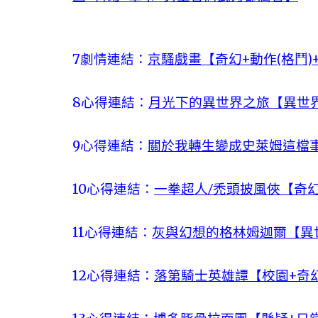
7劇情連結：
京騷戲畫【奇幻+動作(格鬥)
8心得連結：
月光下的異世界之旅【異世界召
9心得連結：
關於我轉生變成史萊姆這檔事
10心得連結：
一拳超人/禿頭披風俠【奇幻
11心得連結：
灰與幻想的格林姆迦爾【異世
12心得連結：
落第騎士英雄譚【校園+奇