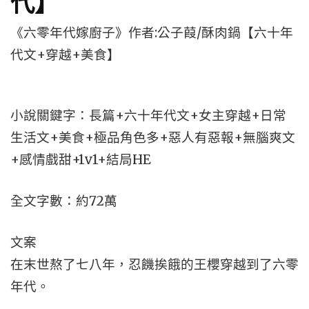
代】
《六零年代嫁廚子》作者:公子葭/酥肉鍋【六十年
代文+穿越+美食】
小說關鍵字：長篇+六十年代文+女主穿越+日常
生活文+美食+極品角色多+惡人有惡報+無腦爽文
+感情戲甜+1v1+結局HE
全文字數：約72萬
文案
在末世熬了七八年，忍饑挨餓的王櫻穿越到了六零
年代。