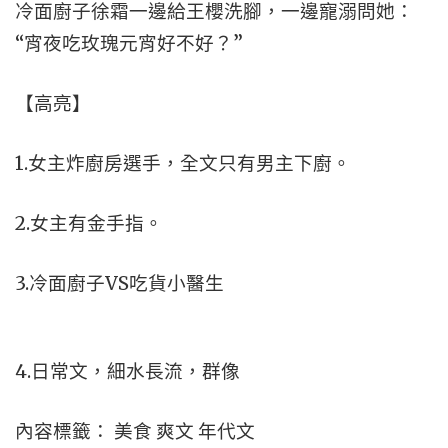
冷面廚子徐霜一邊給王櫻洗腳，一邊寵溺問她：
“宵夜吃玫瑰元宵好不好？”
【高亮】
1.女主炸廚房選手，全文只有男主下廚。
2.女主有金手指。
3.冷面廚子VS吃貨小醫生
4.日常文，細水長流，群像
內容標籤： 美食 爽文 年代文