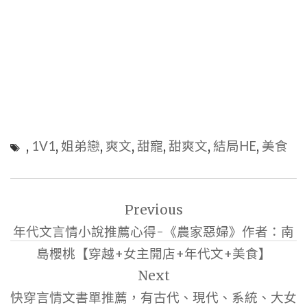
,
1V1
,
姐弟戀
,
爽文
,
甜寵
,
甜爽文
,
結局HE
,
美食
文
Previous
章
年代文言情小說推薦心得-《農家惡婦》作者：南
導
島櫻桃【穿越+女主開店+年代文+美食】
覽
Next
快穿言情文書單推薦，有古代、現代、系統、大女