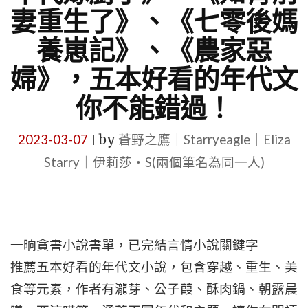
妻重生了》、《七零後媽
養崽記》、《農家惡
婦》，五本好看的年代文
你不能錯過！
2023-03-07
by
蒼野之鷹｜Starryeagle｜Eliza
|
Starry｜伊莉莎・S(兩個筆名為同一人)
一晌貪書小說書單，已完結言情小說關鍵字
推薦五本好看的年代文小說，包含穿越、重生、美
食等元素，作者有瀧芽、公子葭、酥肉鍋、朝露晨