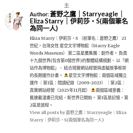
主
蒼野之鷹｜Starryeagle｜
Author:
Eliza Starry｜伊莉莎・S(兩個筆名
為同一人)
Eliza Starry｜伊莉莎・S （前筆名：蒼野之鷹） 21
世紀，台灣女性 星空文字博物館（Starry Eagle
Words Museum） 第二區星鷹集團：創作者。 負責
十九個世界(包含第0個世界)的整體結構規劃， 以「網
站作為博物館」、 結合現實網站經營與虛擬故事框架
的長期運作計畫。
星空文字博物館：兩個區域獨立
運作 ｜第1區：閱讀紀錄（2009–2023） ｜第2區：
真實網站經營（2025年11月起）
兩個區域意義：
舊連載漫畫已完結，新世界已開始。 第1區是記憶，第
2區是旅程。
View all posts by 蒼野之鷹｜Starryeagle｜Eliza
Starry｜伊莉莎・S(兩個筆名為同一人)