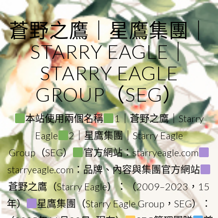
Skip
to
蒼野之鷹｜星鷹集團｜
content
STARRY EAGLE｜
STARRY EAGLE
GROUP（SEG）
本站使用兩個名稱
1｜蒼野之鷹｜Starry
Eagle
2｜星鷹集團｜Starry Eagle
Group（SEG）
官方網站：starryeagle.com
starryeagle.com：品牌、內容與集團官方網站
蒼野之鷹（Starry Eagle）：（2009–2023，15
年）
星鷹集團（Starry Eagle Group，SEG）：