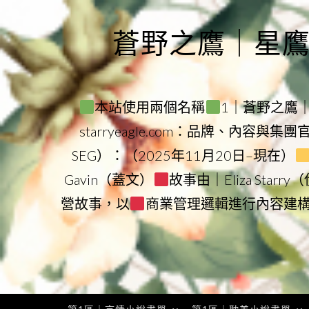
Skip
to
蒼野之鷹｜星鷹集團
content
本站使用兩個名稱
1｜蒼野之鷹｜Sta
starryeagle.com：品牌、內容與集
SEG）：（2025年11月20日–現在）
Gavin（蓋文）
故事由｜Eliza Star
營故事，以
商業管理邏輯進行內容建