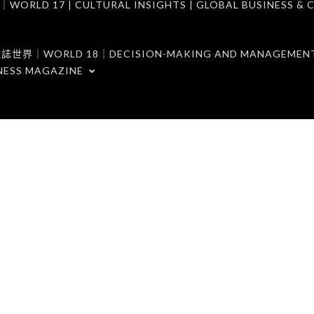
7 | CULTURAL INSIGHTS | GLOBAL BUSINESS & C
ORLD 18｜DECISION-MAKING AND MANAGEMENT 
NESS MAGAZINE