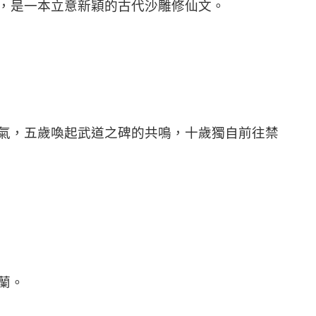
，是一本立意新穎的古代沙雕修仙文。
氣，五歲喚起武道之碑的共鳴，十歲獨自前往禁
蘭。