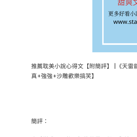
推薦耽美小說心得文【附簡評】 |《天
真+強強+沙雕歡樂搞笑】
簡評：