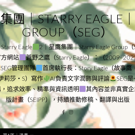
｜STARRY EAGLE｜ST
GROUP（SEG）
rry Eagle
2｜星鷹集團｜Starry Eagle Group
團官方網站
蒼野之鷹（Starry Eagle）：（2009–20
SEG管理團隊
首席執行長：Story Eagle（故事
ry（伊莉莎・S）寫作
AI負責文字潤飾與評論
SEG
構，追求效率、精準與資訊透明
其內容並非真實企
版計畫（SEIPP），持續推動修稿、翻譯與出版
Facebook
Instagram