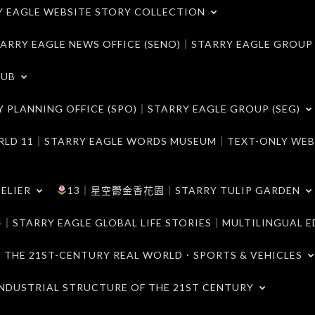
LE WEBSITE STORY COLLECTION
 EAGLE NEWS OFFICE (SENO)｜STARRY EAGLE GROUP
LUB
ANNING OFFICE (SPO)｜STARRY EAGLE GROUP (SEG)
｜STARRY EAGLE WORDS MUSEUM｜TEXT-ONLY WEB
ELIER
13｜星空鬱金香花園｜STARRY TULIP GARDEN
RY EAGLE GLOBAL LIFE STORIES｜MULTILINGUAL E
21ST-CENTURY REAL WORLD．SPORTS & VEHICLES
TRIAL STRUCTURE OF THE 21ST CENTURY