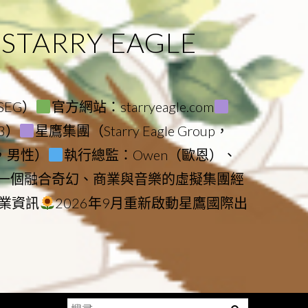
ARRY EAGLE
（SEG）
官方網站：starryeagle.com
23）
星鷹集團（Starry Eagle Group，
鷹，男性）
執行總監：Owen（歐恩）、
是一個融合奇幻、商業與音樂的虛擬集團經
業資訊
2026年9月重新啟動星鷹國際出
搜
Menu