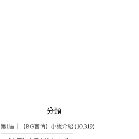
鍵
字:
分類
第1區｜【BG言情】小說介紹
(10,319)