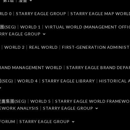
第1區｜漫畫
｜STARRY EAGLE GROUP｜STARRY EAGLE MAP WORL
)｜WORLD 1｜VIRTUAL WORLD (MANAGEMENT OFFI
RRY EAGLE GROUP
D 2｜REAL WORLD｜FIRST-GENERATION ADMINIST
MANAGEMENT WORLD｜STARRY EAGLE BRAND DEPA
ORLD 4｜STARRY EAGLE LIBRARY｜HISTORICAL A
EG)｜WORLD 5｜STARRY EAGLE WORLD FRAMEWO
MEWORK ANALYSIS｜STARRY EAGLE GROUP
ORUM｜STARRY EAGLE GROUP