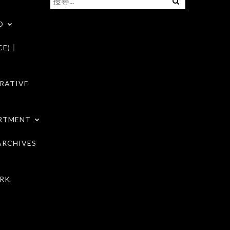
尋
D
關
鍵
CE)｜
字:
RATIVE
RTMENT
RCHIVES
RK