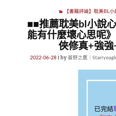
【書籍評論】耽美BL小說心得文
■■推薦耽美bl小說
能有什麼壞心思呢》
俠修真+強強
2022-06-28
by
蒼野之鷹｜Starryeag
|