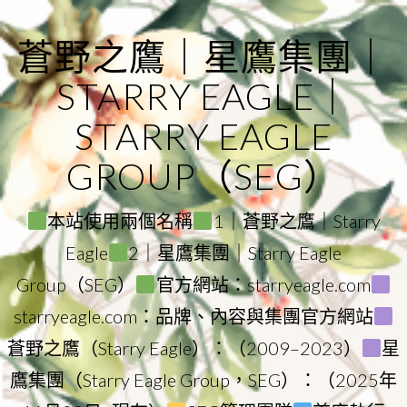
Skip
to
蒼野之鷹｜星鷹集團｜
content
STARRY EAGLE｜
STARRY EAGLE
GROUP（SEG）
本站使用兩個名稱
1｜蒼野之鷹｜Starry
Eagle
2｜星鷹集團｜Starry Eagle
Group（SEG）
官方網站：starryeagle.com
starryeagle.com：品牌、內容與集團官方網站
蒼野之鷹（Starry Eagle）：（2009–2023）
星
鷹集團（Starry Eagle Group，SEG）：（2025年