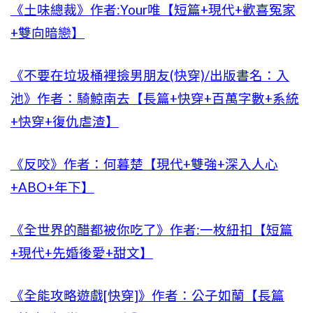
《土味總裁》作者:Your唯【短篇+現代+歡喜冤家
+雙向暗戀】
《不要在垃圾桶裡撿男朋友(快穿)/出版書名：入
池》作者：騎鯨南去【長篇+快穿+百萬字數+系統
+快穿+復仇虐渣】
《反咬》作者：何暮楚【現代+雙強+深入人心
+ABO+年下】
《全世界的醋都被你吃了》作者:一枚紐扣【短篇
+現代+先婚後愛+甜文】
《全能攻略遊戲[快穿]》作者：公子如蘭【長篇