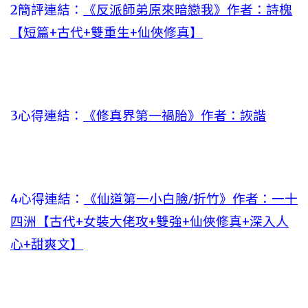
2簡評連結：
《反派師弟原來暗戀我》作者：詩槐
【短篇+古代+雙重生+仙俠修真】
3心得連結：
《修真界第一禍胎》作者：詼諧
4心得連結：
《仙道第一小白臉/折竹》作者：一十
四洲【古代+女裝大佬攻+雙強+仙俠修真+深入人
心+甜爽文】