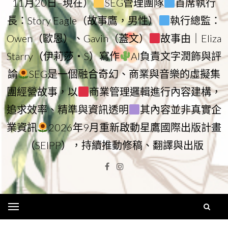
11月20日–現在）
SEG管理團隊
首席執行
長：Story Eagle（故事鷹，男性）
執行總監：
Owen（歐恩）、Gavin（蓋文）
故事由｜Eliza
Starry（伊莉莎・S）寫作
AI負責文字潤飾與評
論
SEG是一個融合奇幻、商業與音樂的虛擬集
團經營故事，以
商業管理邏輯進行內容建構，
追求效率、精準與資訊透明
其內容並非真實企
業資訊
2026年9月重新啟動星鷹國際出版計畫
（SEIPP），持續推動修稿、翻譯與出版
Facebook
Instagram
Menu