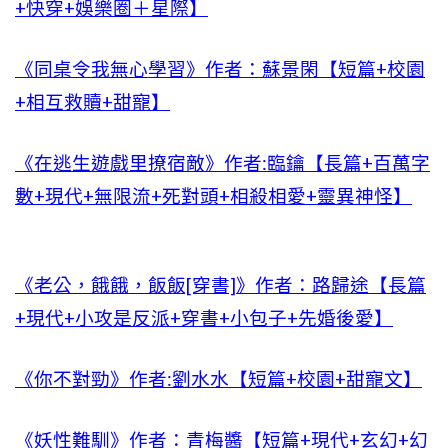
+快穿+娛樂圈＋星際】
《同桌令我無心學習》作者：蘇景閑【短篇+校園
+相互救贖+甜寵】
《在逃生遊戲里撩宿敵》作者:臨鑰【長篇+百萬字
數+現代+無限流+死對頭+相殺相愛+靈異神怪】
《老公，餓餓，飯飯[穿書]》作者：路歸途【長篇
+現代+小攻是反派+穿書+小包子+先婚後愛】
《你不對勁》作者:劉水水【短篇+校園+甜寵文】
《妖性難馴》作者：青梅醬【短篇+現代+玄幻+幻