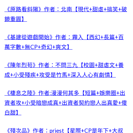
《原路看斜陽》作者：北南【現代+甜虐+搞笑+破
鏡重圓】
《基建從遊戲開始》作者：霧入【西幻+長篇+百
萬字數+無CP+奇幻+爽文】
《陳年烈苟》作者：不問三九【校園+甜虐文+養
成+小受殘疾+攻受是竹馬+深入人心有劇情】
《棲息之陸》作者:漫漫何其多【短篇+娛樂圈+出
資者攻+小受暗戀成真+出資者契約戀人出真愛+傻
白甜】
《殘次品》作者：priest【星際+CP是年下+大叔