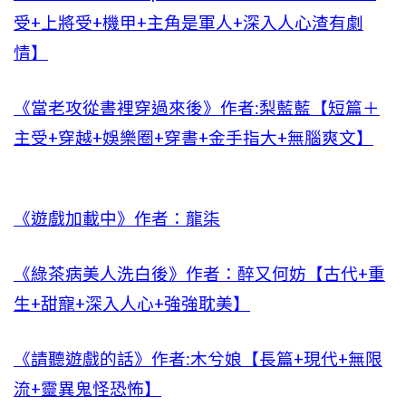
受+上將受+機甲+主角是軍人+深入人心渣有劇
情】
《當老攻從書裡穿過來後》作者:梨藍藍【短篇＋
主受+穿越+娛樂圈+穿書+金手指大+無腦爽文】
《遊戲加載中》作者：龍柒
《綠茶病美人洗白後》作者：醉又何妨【古代+重
生+甜寵+深入人心+強強耽美】
《請聽遊戲的話》作者:木兮娘【長篇+現代+無限
流+靈異鬼怪恐怖】