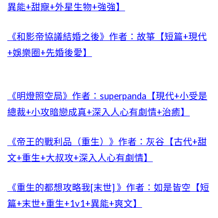
異能+甜寵+外星生物+強強】
《和影帝協議結婚之後》作者：故箏【短篇+現代
+娛樂圈+先婚後愛】
《明燈照空局》作者：superpanda【現代+小受是
總裁+小攻暗戀成真+深入人心有劇情+治癒】
《帝王的戰利品（重生）》作者：灰谷【古代+甜
文+重生+大叔攻+深入人心有劇情】
《重生的都想攻略我[末世] 》作者：如是皆空【短
篇+末世+重生+1v1+異能+爽文】