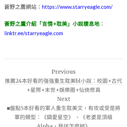
蒼野之鷹網站：
https://www.starryeagle.com/
蒼野之鷹介紹「言情+耽美」小說棲息地
：
linktr.ee/starryeagle.com
文
Previous
章
推薦24本好看的強強重生耽美bl小說：校園+古代
導
+星際+末世+娛樂圈+仙俠修真
覽
Next
■盤點5本好看的軍人重生耽美文，有攻或受是將
軍的類型：《鑄愛星空》 、《老婆是頂級
Alpha，我該怎麼辦》