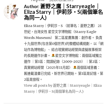
蒼野之鷹｜Starryeagle｜
Author:
Eliza Starry｜伊莉莎・S(兩個筆名
為同一人)
Eliza Starry｜伊莉莎・S （前筆名：蒼野之鷹） 21
世紀，台灣女性 星空文字博物館（Starry Eagle
Words Museum） 第二區星鷹集團：創作者。 負責
十九個世界(包含第0個世界)的整體結構規劃， 以「網
站作為博物館」、 結合現實網站經營與虛擬故事框架
的長期運作計畫。
星空文字博物館：兩個區域獨立
運作 ｜第1區：閱讀紀錄（2009–2023） ｜第2區：
真實網站經營（2025年11月起）
兩個區域意義：
舊連載漫畫已完結，新世界已開始。 第1區是記憶，第
2區是旅程。
View all posts by 蒼野之鷹｜Starryeagle｜Eliza
Starry｜伊莉莎・S(兩個筆名為同一人)