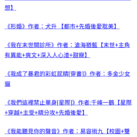
想】
《形婚》作者：犬升 【都市+先婚後愛耽美】
《我在末世開診所》作者：滄海猶藍【末世+主角
有異能+爽文+深入人心渣+甜寵】
《我成了暴君的彩虹屁精[穿書]》作者：多金少女
貓
《我們這裡禁止單身[星際]》作者:千峰一鶴【星際
+穿越+主受+精分攻+先婚後愛】
《我能聽見你的聲音》作者：易容術九【校園+雙