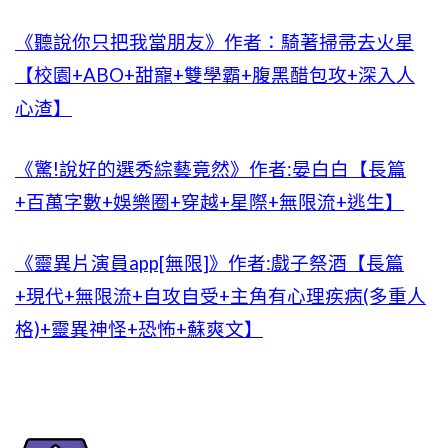
《聽說你只把我當朋友》作者：騎著掃帚去火星
【校園+ABO+甜寵+雙學霸+腹黑醋包攻+深入人
心渣】
《驚!說好的選秀綜藝竟然》作者:晏白白【長篇
+百萬字數+娛樂圈+穿越+星際+無限流+逃生】
《靈異片演員app[無限]》作者:戲子祭酒【長篇
+現代+無限流+自攻自受+主角有心理疾病(多重人
格)+靈異神怪+恐怖+蘇爽文】