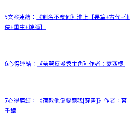
5文案連結：
《劍名不奈何》淮上【長篇+古代+仙
俠+重生+燒腦】
6心得連結：
《帶著反派秀主角》作者：宴西樓
7心得連結：
《宿敵他偏要寵我[穿書]》作者：暮
千鏡