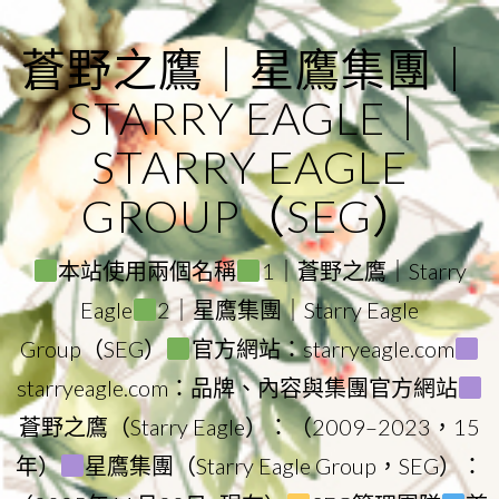
Skip
to
蒼野之鷹｜星鷹集團｜
content
STARRY EAGLE｜
STARRY EAGLE
GROUP（SEG）
本站使用兩個名稱
1｜蒼野之鷹｜Starry
Eagle
2｜星鷹集團｜Starry Eagle
Group（SEG）
官方網站：starryeagle.com
starryeagle.com：品牌、內容與集團官方網站
蒼野之鷹（Starry Eagle）：（2009–2023，15
年）
星鷹集團（Starry Eagle Group，SEG）：