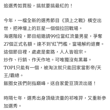
追選秀如買股，搞就要搞最紅的！
今年，一檔全新的選秀節目《頂上之戰》橫空出
世，把神壇上的巨星一個個拉回戰場。
海選階段，節目組邀請99位當紅流量男星，爭奪
27個正式名額。達不到‘紅’門檻，當場解約退賽。
這個節目裡，處處是套路，人人皆祖宗。
炒作、行銷、作天作地。可唯獨沒有黑幕。
TOP1只能有一個，被淘汰就只能回家當影帝/天
王/霸總。
飯圈女孩們劍指巔峰，送自家愛豆頂流出道！
時隔七年，選秀出身頂級流量的祁唯羿，又重新參
加選秀。