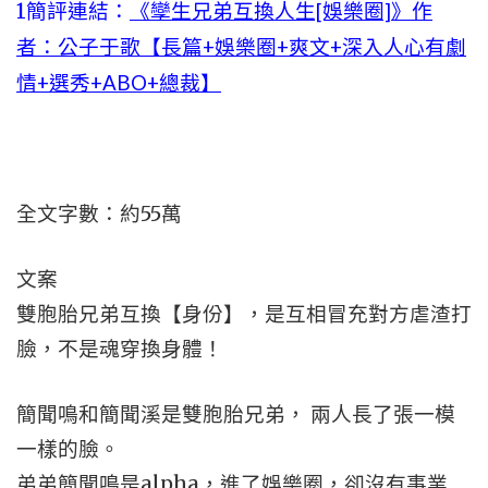
1
簡評連結：
《孿生兄弟互換人生[娛樂圈]》作
者：公子于歌【長篇+娛樂圈+爽文+深入人心有劇
情+選秀+ABO+總裁】
全文字數：約55萬
文案
雙胞胎兄弟互換【身份】，是互相冒充對方虐渣打
臉，不是魂穿換身體！
簡聞鳴和簡聞溪是雙胞胎兄弟， 兩人長了張一模
一樣的臉。
弟弟簡聞鳴是alpha，進了娛樂圈，卻沒有事業