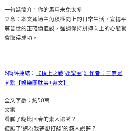
一句話簡介：你的馬甲未免太多
立意：本文通過主角積極向上的日常生活，宣揚平
等普世的正確價值觀，強調保持拼搏向上的心態就
會取得成功。
6
簡評連結：
《頂上之戰[娛樂圈]》作者：三無是
萌點【娛樂圈耽美+爽文】
全文字數：約50萬
文案
看膩了糊比回春的素人選秀？
聽厭了‘請為我夢想打錢’的癡人說夢？