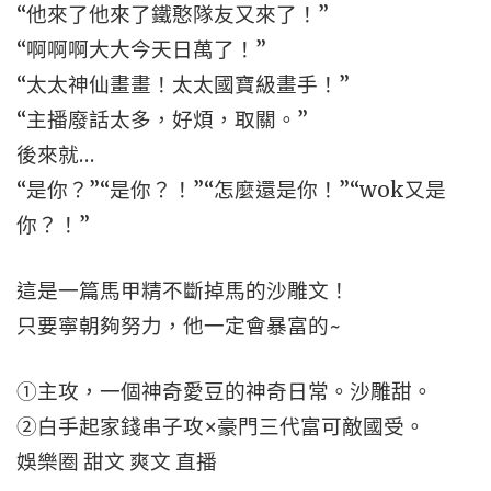
“他來了他來了鐵憨隊友又來了！”
“啊啊啊大大今天日萬了！”
“太太神仙畫畫！太太國寶級畫手！”
“主播廢話太多，好煩，取關。”
後來就…
“是你？”“是你？！”“怎麼還是你！”“wok又是
你？！”
這是一篇馬甲精不斷掉馬的沙雕文！
只要寧朝夠努力，他一定會暴富的~
①主攻，一個神奇愛豆的神奇日常。沙雕甜。
②白手起家錢串子攻×豪門三代富可敵國受。
娛樂圈 甜文 爽文 直播