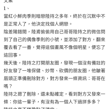
文案
1、
當紅小鮮肉季則暗戀陸持之多年，終於在沉默中不
是正常人了，他決定找個人網戀。
陰差陽錯間，陸鳶偷偷用自己哥哥陸持之的微信問
到了自己的偶像季則的小號，並添加了對方，翻來
覆去看了一番，覺得這個畫風不像個明星，便忘了
這回事。
幾天後，陸持之打開朋友圈，發現一個沒有備註的
好友發了一堆保健、炒幣、砍價的朋友圈，他皺著
眉頭正準備刪除對方，對方發來一條資訊：哥哥在
嗎？
陸持之摁了刪除，還未點確定，看到對方又發來一
條：你這一輩子，有沒有為一個人下過拼多多？