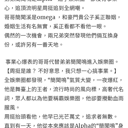
心，追頂流明星周挺追到全網嘲。
哥哥簡聞溪是omega ，和豪門貴公子奚正聯姻，
婚姻生活有名無實，奚正看都不看他一眼。
偶然的一次機會，兩兄弟突然發現他們倆互換身
份，或許另有一番天地。
事業心爆表的哥哥代替弟弟簡聞鳴進入娛樂圈。
【周挺是誰？ 不好意思，我只想一心搞事業。】
全娛樂圈都發現，“簡聞鳴”氣質大變，一夜爆紅，
他是舞臺上的王者，流行時尚的風向標，高奢代名
詞，眾人都以為他要稱霸娛樂圈，他卻要攪動血雨
腥風。
周挺抬頭看他，他早已光芒萬丈，追求者無數。
直到有一天，他從本來應該是Alpha的“簡聞鳴”身