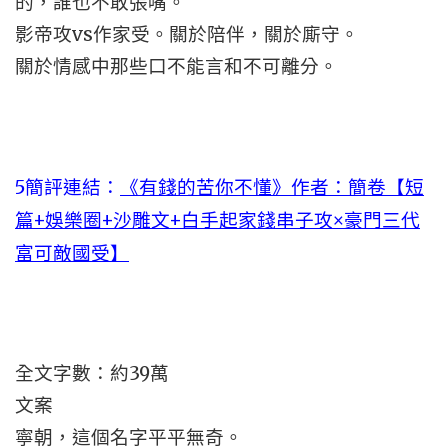
的，誰也不敢張嘴。
影帝攻vs作家受。關於陪伴，關於廝守。
關於情感中那些口不能言和不可離分。
5
簡評連結：
《有錢的苦你不懂》作者：簡卷【短
篇+娛樂圈+沙雕文+白手起家錢串子攻×豪門三代
富可敵國受】
全文字數：約39萬
文案
寧朝，這個名字平平無奇。