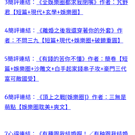
3
簡評連結：
《全娛樂圈都求我閉嘴》作者：艽野
君【短篇+現代+玄學+娛樂圈】
4
簡評連結：
《離婚之後我還穿著你的外套》作
者：不問三九【短篇+現代+娛樂圈+破鏡重圓】
5
簡評連結：
《有錢的苦你不懂》作者：簡卷【短
篇+娛樂圈+沙雕文+白手起家錢串子攻×豪門三代
富可敵國受】
6
簡評連結：
《頂上之戰[娛樂圈]》作者：三無是
萌點【娛樂圈耽美+爽文】
7
心得連結：
《有種跟我結婚啊！／有种跟我结婚