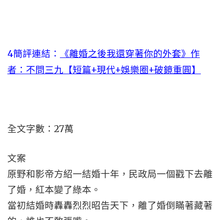
4
簡評連結：
《離婚之後我還穿著你的外套》作
者：不問三九【短篇+現代+娛樂圈+破鏡重圓】
全文字數：27萬
文案
原野和影帝方紹一結婚十年，民政局一個戳下去離
了婚，紅本變了綠本。
當初結婚時轟轟烈烈昭告天下，離了婚倒瞞著藏著