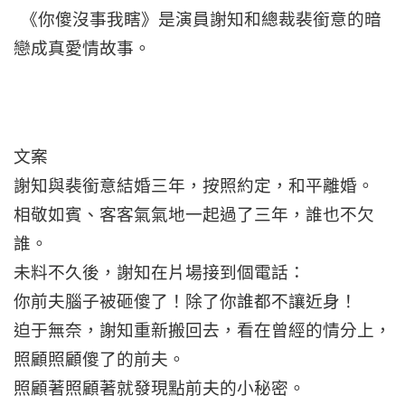
《你傻沒事我瞎》是演員謝知和總裁裴銜意的暗
戀成真愛情故事。
文案
謝知與裴銜意結婚三年，按照約定，和平離婚。
相敬如賓、客客氣氣地一起過了三年，誰也不欠
誰。
未料不久後，謝知在片場接到個電話：
你前夫腦子被砸傻了！除了你誰都不讓近身！
迫于無奈，謝知重新搬回去，看在曾經的情分上，
照顧照顧傻了的前夫。
照顧著照顧著就發現點前夫的小秘密。