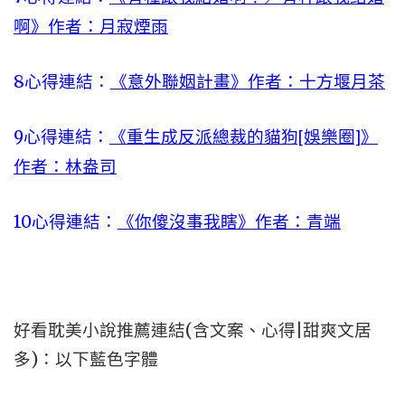
啊》作者：月寂煙雨
8
心得連結：
《意外聯姻計畫》作者：十方堰月茶
9
心得連結：
《重生成反派總裁的貓狗[娛樂圈]》
作者：林盎司
10
心得連結：
《你傻沒事我瞎》作者：青端
好看耽美小說推薦連結(含文案、心得|甜爽文居
多)：以下藍色字體