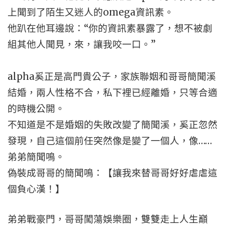
上聞到了陌生又迷人的omega資訊素。
他趴在他耳邊說：“你的資訊素暴露了，想不被劇
組其他人聞見，來，讓我咬一口。”
alpha奚正是高門貴公子，家族聯姻和哥哥簡聞溪
結婚，兩人性格不合，私下裡已經離婚，只等合適
的時機公開。
不知道是不是婚姻的失敗改變了簡聞溪，奚正忽然
發現，自己這個前任突然像是變了一個人，像……
弟弟簡聞鳴。
偽裝成哥哥的簡聞鳴：【讓我來替哥哥好好虐虐這
個負心漢！】
弟弟戰豪門，哥哥闖蕩娛樂圈，雙雙走上人生巔