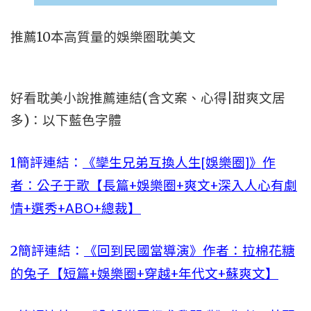
推薦10本高質量的娛樂圈耽美文
好看耽美小說推薦連結(含文案、心得|甜爽文居
多)：以下藍色字體
1
簡評連結：
《孿生兄弟互換人生[娛樂圈]》作
者：公子于歌【長篇+娛樂圈+爽文+深入人心有劇
情+選秀+ABO+總裁】
2
簡評連結：
《回到民國當導演》作者：拉棉花糖
的兔子【短篇+娛樂圈+穿越+年代文+蘇爽文】