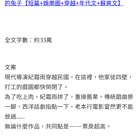
的兔子【短篇+娛樂圈+穿越+年代文+蘇爽文】
全文字數：約33萬
文案
現代導演紀霜雨穿越民國，在這裡，他家徒四壁，
打工的戲園都快倒閉了。
為了吃上肉，紀霜雨拼了，重操舊業。傳統戲曲摻
一腳，西洋話劇指點一下，老本行電影當然更不能
放過……
無論什麼作品，共同點是——票房超高。