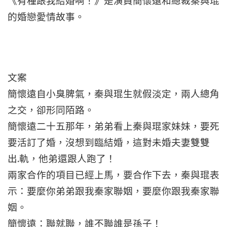
《有種跟我結婚啊！》是演員簡懷遠和總裁秦與琨
的婚戀愛情故事。
文案
簡懷遠自小臭脾氣，秦與琨生就假淡定，兩人總角
之交，卻形同陌路。
簡懷遠二十五那年，弟弟看上秦與琨家妹妹，要死
要活訂了婚，沒想到臨結婚，這對未婚夫妻雙雙
出.軌，他弟還跟人跑了！
兩家合作的項目已經上馬，要合作下去，秦與琨表
示：要麼你弟弟跟我秦家聯姻，要麼你跟我秦家聯
姻。
簡懷遠：聯就聯，誰不聯誰是孫子！