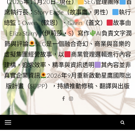
（2025年11月20日–現在）
SEG管理團隊
首
席執行長：Story Eagle（故事鷹，男性）
執行
總監：Owen（歐恩）、Gavin（蓋文）
故事由
｜Eliza Starry（伊莉莎・S）寫作
AI負責文字潤
飾與評論
SEG是一個融合奇幻、商業與音樂的
虛擬集團經營故事，以
商業管理邏輯進行內容
建構，追求效率、精準與資訊透明
其內容並非
真實企業資訊
2026年9月重新啟動星鷹國際出
版計畫（SEIPP），持續推動修稿、翻譯與出版
Facebook
Instagram
Menu