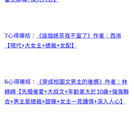
7心得連結：
《這個綠茶我不當了》作者：西淅
【現代+大女主+總裁+女配】
8心得連結：
《穿成校園文男主的後媽》作者：林
綿綿【先婚後愛+大叔文+年齡差大於10歲+強強聯
合+男主是總裁+甜寵+女主一見鍾情+深入人心】