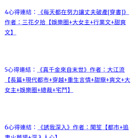
4心得連結：
《每天都在努力讓丈夫破產[穿書]》
作者：三花夕拾【娛樂圈+大女主+行業文+甜爽
文】
5心得連結：
《真千金來自末世》作者：大江流
【長篇+現代都市+穿越+重生言情+甜寵+爽文+大
女主+娛樂圈+總裁+宅鬥】
6心得連結：
《誘我深入》作者：聞笙【都市+追
妻火葬場+深入人心】