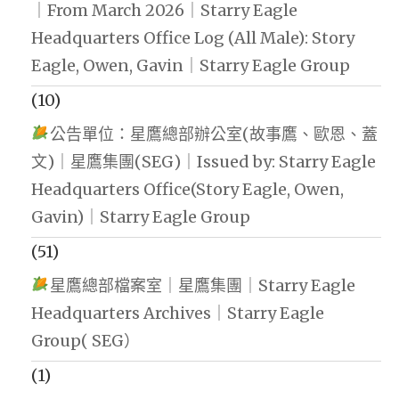
｜From March 2026｜Starry Eagle
Headquarters Office Log (All Male): Story
Eagle, Owen, Gavin｜Starry Eagle Group
(10)
公告單位：星鷹總部辦公室(故事鷹、歐恩、蓋
文)｜星鷹集團(SEG)｜Issued by: Starry Eagle
Headquarters Office(Story Eagle, Owen,
Gavin)｜Starry Eagle Group
(51)
星鷹總部檔案室｜星鷹集團｜Starry Eagle
Headquarters Archives｜Starry Eagle
Group( SEG）
(1)