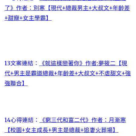
了》作者：別寒【現代+總裁男主+大叔文+年齡差
+甜寵+女主學霸】
13文案連結：
《就這樣戀著你》作者:夢筱二【現
代+男主是霸道總裁+年齡差+大叔文+不虐甜文+強
強聯合】
14心得連結：
《窮三代和富二代》作者：月漸寒
【校園+女主成長+男主是總裁+追妻火葬場】