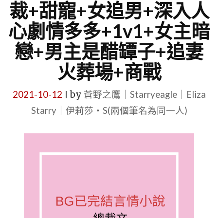
裁+甜寵+女追男+深入人
心劇情多多+1v1+女主暗
戀+男主是醋罈子+追妻
火葬場+商戰
2021-10-12
by
蒼野之鷹｜Starryeagle｜Eliza
|
Starry｜伊莉莎・S(兩個筆名為同一人)