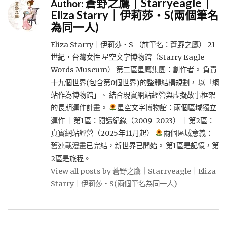
蒼野之鷹｜Starryeagle｜
Author:
Eliza Starry｜伊莉莎・S(兩個筆名
為同一人)
Eliza Starry｜伊莉莎・S （前筆名：蒼野之鷹） 21
世紀，台灣女性 星空文字博物館（Starry Eagle
Words Museum） 第二區星鷹集團：創作者。 負責
十九個世界(包含第0個世界)的整體結構規劃， 以「網
站作為博物館」、 結合現實網站經營與虛擬故事框架
的長期運作計畫。
星空文字博物館：兩個區域獨立
運作 ｜第1區：閱讀紀錄（2009–2023） ｜第2區：
真實網站經營（2025年11月起）
兩個區域意義：
舊連載漫畫已完結，新世界已開始。 第1區是記憶，第
2區是旅程。
View all posts by 蒼野之鷹｜Starryeagle｜Eliza
Starry｜伊莉莎・S(兩個筆名為同一人)