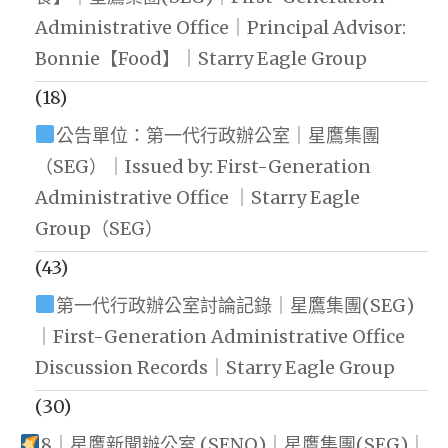
Administrative Office｜Principal Advisor:
Bonnie【Food】｜Starry Eagle Group
(18)
公告單位：第一代行政辦公室｜星鷹集團
（SEG）｜Issued by: First-Generation
Administrative Office ｜Starry Eagle
Group（SEG）
(43)
第一代行政辦公室討論記錄｜星鷹集團(SEG)
｜First-Generation Administrative Office
Discussion Records｜Starry Eagle Group
(30)
8｜星鷹新聞辦公室 (SENO)｜星鷹集團(SEG)｜