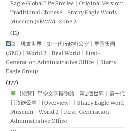
Eagle Global Life Stories｜Original Version:
Traditional Chinese｜Starry Eagle Words
Museum (SEWM)–Zone 2
(11)
2｜現實世界｜第一代行政辦公室｜星鷹集團
(SEG)｜World 2｜Real World｜First-
Generation Administrative Office ｜Starry
Eagle Group
(177)
【總覽】星空文字博物館｜第2個世界｜第一代
行政辦公室｜[Overview] ｜Starry Eagle Word
Museum｜World 2｜First-Generation
Administrative Office