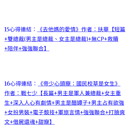
15心得連結：
《去他媽的愛情》作者：扶華【短篇
+雙總裁(男主是總裁、女主是總裁)+無CP+救贖
+陪伴+強強聯合】
16心得連結：
《帝少心頭寵：國民校草是女生》
作者：戰七少【長篇+男主是軍人兼總裁+女主重
生+深入人心有劇情+男主是醋罈子+男主占有欲強
+女扮男裝+電子競技+軍旅言情+強強聯合+打臉爽
文+借屍還魂+甜寵】