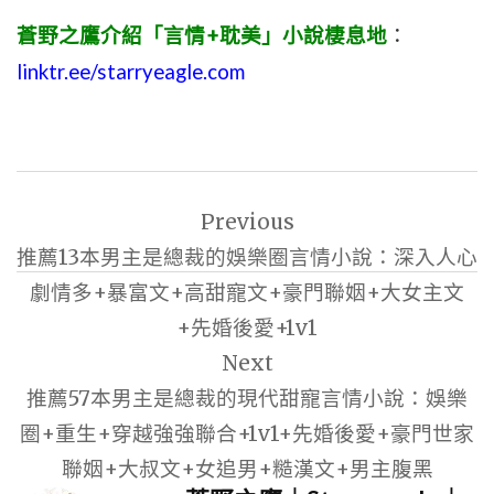
蒼野之鷹介紹「言情+耽美」小說棲息地
：
linktr.ee/starryeagle.com
文
Previous
章
推薦13本男主是總裁的娛樂圈言情小說：深入人心
導
劇情多+暴富文+高甜寵文+豪門聯姻+大女主文
覽
+先婚後愛+1v1
Next
推薦57本男主是總裁的現代甜寵言情小說：娛樂
圈+重生+穿越強強聯合+1v1+先婚後愛+豪門世家
聯姻+大叔文+女追男+糙漢文+男主腹黑