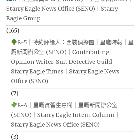
Starry Eagle News Office (SENO)｜Starry
Eagle Group
(165)
8-5｜特約評論人：西裝偵探團｜星鷹時報｜星
鷹新聞辦公室 (SENO)｜Contributing
Opinion Writer: Suit Detective Guild｜
Starry Eagle Times｜Starry Eagle News
Office (SENO)
(7)
8-4｜星鷹實習生專欄｜星鷹新聞辦公室
(SENO)｜Starry Eagle Intern Column｜
Starry Eagle News Office (SENO)
(3)