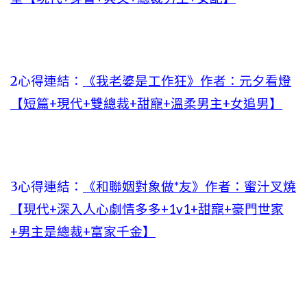
2心得連結：
《我老婆是工作狂》作者：元夕看燈
【短篇+現代+雙總裁+甜寵+溫柔男主+女追男】
3心得連結：
《和聯姻對象做*友》作者：蜜汁叉燒
【現代+深入人心劇情多多+1v1+甜寵+豪門世家
+男主是總裁+富家千金】