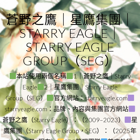
Skip
to
蒼野之鷹｜星鷹集團｜
content
STARRY EAGLE｜
STARRY EAGLE
GROUP（SEG）
本站使用兩個名稱
1｜蒼野之鷹｜Starry
Eagle
2｜星鷹集團｜Starry Eagle
Group（SEG）
官方網站：starryeagle.com
starryeagle.com：品牌、內容與集團官方網站
蒼野之鷹（Starry Eagle）：（2009–2023）
星
鷹集團（Starry Eagle Group，SEG）：（2025年