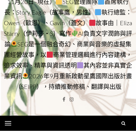
11月20日–現在）
SEG管理團隊
首席執行
長：Story Eagle（故事鷹，男性）
執行總監：
Owen（歐恩）、Gavin（蓋文）
故事由｜Eliza
Starry（伊莉莎・S）寫作
AI負責文字潤飾與評
論
SEG是一個融合奇幻、商業與音樂的虛擬集
團經營故事，以
商業管理邏輯進行內容建構，
追求效率、精準與資訊透明
其內容並非真實企
業資訊
2026年9月重新啟動星鷹國際出版計畫
（SEIPP），持續推動修稿、翻譯與出版
Facebook
Instagram
Menu