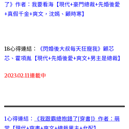
了》作者：我要看海【現代+豪門總裁+先婚後愛
+真假千金+爽文，沈嫣、顧時寒】
18心得連結：
《閃婚後大叔每天狂寵我》顧芯
芯、霍項胤【現代+先婚後愛+爽文+男主是總裁】
2023.02.11連載中
1心得連結：
《我跟霸總抱錯了[穿書]》作者：萌
堂【現代+穿書+爽文+總裁男主+女配】