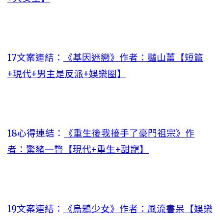
17文案連結：
《基因迷戀》作者：豔山薑【短篇
+現代+男主是反派+娛樂圈】
18心得連結：
《重生後我接手了豪門祖宗》作
者：驚豬一瞥【現代+重生+甜寵】
19文案連結：
《烏鴉少女》作者：風流書呆【娛樂