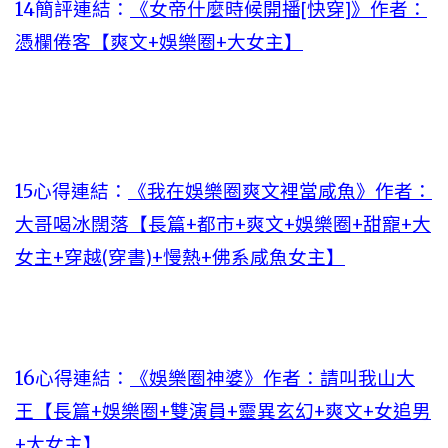
14簡評連結：
《女帝什麼時候開播[快穿]》作者：
憑欄倦客【爽文+娛樂圈+大女主】
15心得連結：
《我在娛樂圈爽文裡當咸魚》作者：
大哥喝冰闊落【長篇+都市+爽文+娛樂圈+甜寵+大
女主+穿越(穿書)+慢熱+佛系咸魚女主】
16心得連結：
《娛樂圈神婆》作者：請叫我山大
王【長篇+娛樂圈+雙演員+靈異玄幻+爽文+女追男
+大女主】