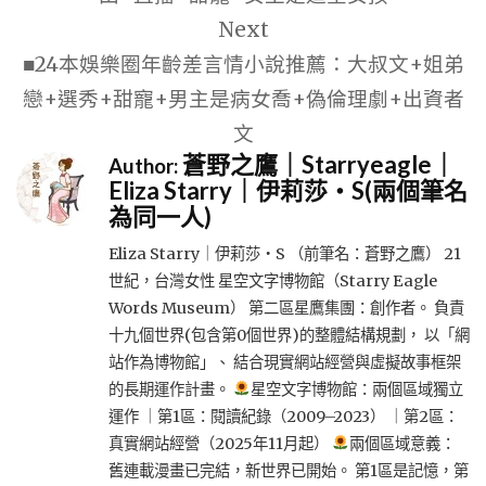
覽
Next
■24本娛樂圈年齡差言情小說推薦：大叔文+姐弟
戀+選秀+甜寵+男主是病女喬+偽倫理劇+出資者
文
蒼野之鷹｜Starryeagle｜
Author:
Eliza Starry｜伊莉莎・S(兩個筆名
為同一人)
Eliza Starry｜伊莉莎・S （前筆名：蒼野之鷹） 21
世紀，台灣女性 星空文字博物館（Starry Eagle
Words Museum） 第二區星鷹集團：創作者。 負責
十九個世界(包含第0個世界)的整體結構規劃， 以「網
站作為博物館」、 結合現實網站經營與虛擬故事框架
的長期運作計畫。
星空文字博物館：兩個區域獨立
運作 ｜第1區：閱讀紀錄（2009–2023） ｜第2區：
真實網站經營（2025年11月起）
兩個區域意義：
舊連載漫畫已完結，新世界已開始。 第1區是記憶，第