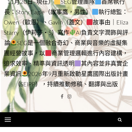
11月20日–現在）
SEG管理團隊
首席執行
長：Story Eagle（故事鷹，男性）
執行總監：
Owen（歐恩）、Gavin（蓋文）
故事由｜Eliza
Starry（伊莉莎・S）寫作
AI負責文字潤飾與評
論
SEG是一個融合奇幻、商業與音樂的虛擬集
團經營故事，以
商業管理邏輯進行內容建構，
追求效率、精準與資訊透明
其內容並非真實企
業資訊
2026年9月重新啟動星鷹國際出版計畫
（SEIPP），持續推動修稿、翻譯與出版
Facebook
Instagram
Menu