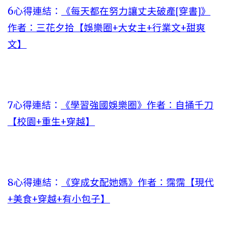
6心得連結：
《每天都在努力讓丈夫破產[穿書]》
作者：三花夕拾【娛樂圈+大女主+行業文+甜爽
文】
7心得連結：
《學習強國娛樂圈》作者：自捅千刀
【校園+重生+穿越】
8心得連結：
《穿成女配她媽》作者：霈霈【現代
+美食+穿越+有小包子】