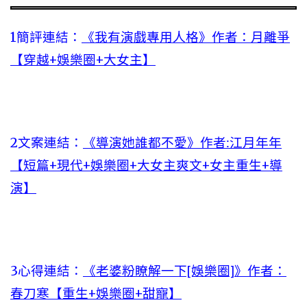
1簡評連結：
《我有演戲專用人格》作者：月離爭
【穿越+娛樂圈+大女主】
2文案連結：
《導演她誰都不愛》作者:江月年年
【短篇+現代+娛樂圈+大女主爽文+女主重生+導
演】
3心得連結：
《老婆粉瞭解一下[娛樂圈]》作者：
春刀寒【重生+娛樂圈+甜寵】