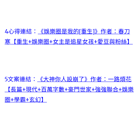
4心得連結：
《娛樂圈是我的[重生]》作者：春刀
寒【重生+娛樂圈+女主是追星女孩+愛豆與粉絲】
5文案連結：
《大神你人設崩了》作者：一路煩花
【長篇+現代+百萬字數+豪門世家+強強聯合+娛樂
圈+學霸+玄幻】