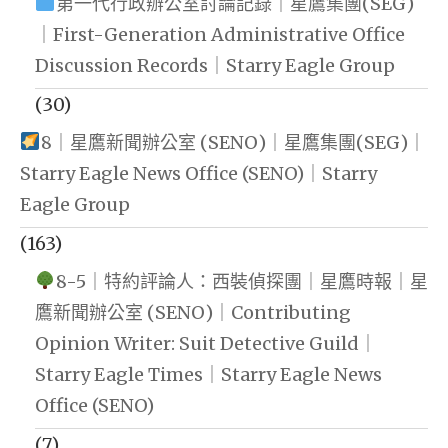
第一代行政辦公室討論記錄｜星鷹集團(SEG)
｜First-Generation Administrative Office
Discussion Records｜Starry Eagle Group
(30)
8｜星鷹新聞辦公室 (SENO)｜星鷹集團(SEG)｜
Starry Eagle News Office (SENO)｜Starry
Eagle Group
(163)
8-5｜特約評論人：西裝偵探團｜星鷹時報｜星
鷹新聞辦公室 (SENO)｜Contributing
Opinion Writer: Suit Detective Guild｜
Starry Eagle Times｜Starry Eagle News
Office (SENO)
(7)