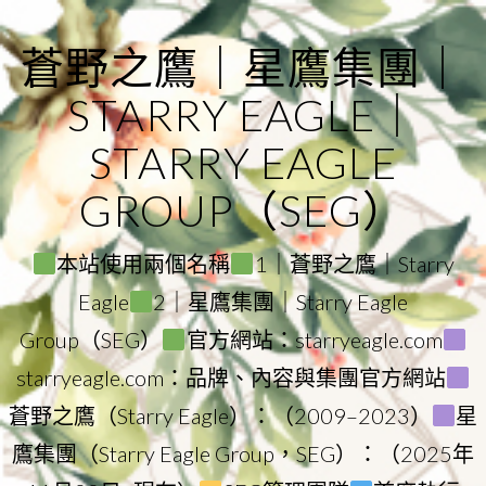
Skip
to
蒼野之鷹｜星鷹集團｜
content
STARRY EAGLE｜
STARRY EAGLE
GROUP（SEG）
本站使用兩個名稱
1｜蒼野之鷹｜Starry
Eagle
2｜星鷹集團｜Starry Eagle
Group（SEG）
官方網站：starryeagle.com
starryeagle.com：品牌、內容與集團官方網站
蒼野之鷹（Starry Eagle）：（2009–2023）
星
鷹集團（Starry Eagle Group，SEG）：（2025年