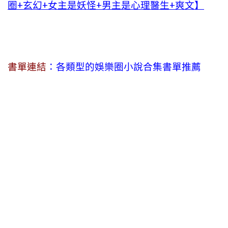
圈+玄幻+女主是妖怪+男主是心理醫生+爽文】
書單連結
：各類型的娛樂圈小說合集書單推薦