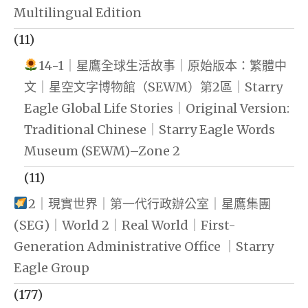
Multilingual Edition
(11)
14-1｜星鷹全球生活故事｜原始版本：繁體中
文｜星空文字博物館（SEWM）第2區｜Starry
Eagle Global Life Stories｜Original Version:
Traditional Chinese｜Starry Eagle Words
Museum (SEWM)–Zone 2
(11)
2｜現實世界｜第一代行政辦公室｜星鷹集團
(SEG)｜World 2｜Real World｜First-
Generation Administrative Office ｜Starry
Eagle Group
(177)