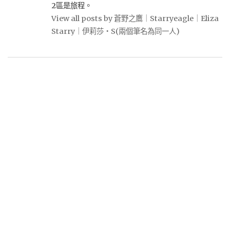
2區是旅程。
View all posts by 蒼野之鷹｜Starryeagle｜Eliza
Starry｜伊莉莎・S(兩個筆名為同一人)