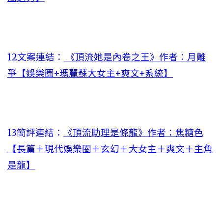
12文案連結：
《頂流她是內卷之王》作者：月離
爭【娛樂圈+瑪麗蘇大女主+爽文+系統】
13簡評連結：
《頂流助理是條龍》作者：焦糖色
【長篇＋現代娛樂圈＋玄幻＋大女主＋爽文＋主角
是龍】