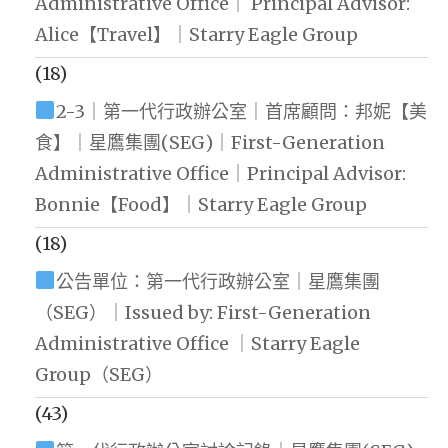
Administrative Office｜ Principal Advisor:
Alice【Travel】｜Starry Eagle Group
(18)
2-3｜第一代行政辦公室｜首席顧問：邦妮【美
食】｜星鷹集團(SEG)｜First-Generation
Administrative Office｜Principal Advisor:
Bonnie【Food】｜Starry Eagle Group
(18)
公告單位：第一代行政辦公室｜星鷹集團
（SEG）｜Issued by: First-Generation
Administrative Office ｜Starry Eagle
Group（SEG）
(43)