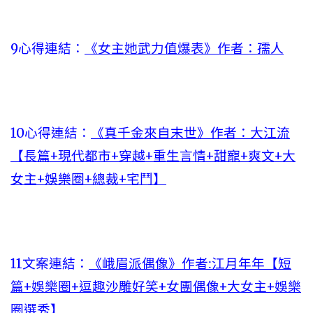
9心得連結：
《女主她武力值爆表》作者：孺人
10心得連結：
《真千金來自末世》作者：大江流
【長篇+現代都市+穿越+重生言情+甜寵+爽文+大
女主+娛樂圈+總裁+宅鬥】
11文案連結：
《峨眉派偶像》作者:江月年年【短
篇+娛樂圈+逗趣沙雕好笑+女團偶像+大女主+娛樂
圈選秀】