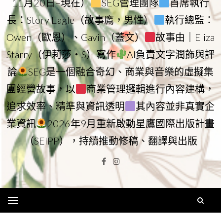
11月20日–現在）
SEG管理團隊
首席執行
長：Story Eagle（故事鷹，男性）
執行總監：
Owen（歐恩）、Gavin（蓋文）
故事由｜Eliza
Starry（伊莉莎・S）寫作
AI負責文字潤飾與評
論
SEG是一個融合奇幻、商業與音樂的虛擬集
團經營故事，以
商業管理邏輯進行內容建構，
追求效率、精準與資訊透明
其內容並非真實企
業資訊
2026年9月重新啟動星鷹國際出版計畫
（SEIPP），持續推動修稿、翻譯與出版
Facebook
Instagram
Menu