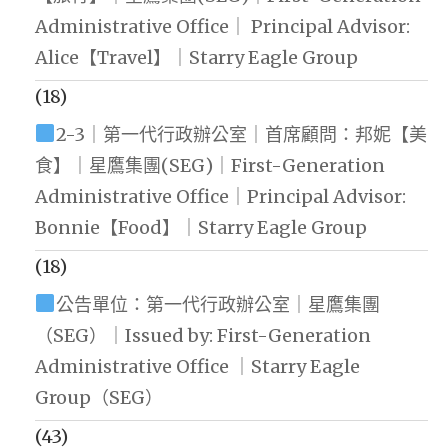
Administrative Office｜ Principal Advisor:
Alice【Travel】｜Starry Eagle Group
(18)
2-3｜第一代行政辦公室｜首席顧問：邦妮【美
食】｜星鷹集團(SEG)｜First-Generation
Administrative Office｜Principal Advisor:
Bonnie【Food】｜Starry Eagle Group
(18)
公告單位：第一代行政辦公室｜星鷹集團
（SEG）｜Issued by: First-Generation
Administrative Office ｜Starry Eagle
Group（SEG）
(43)