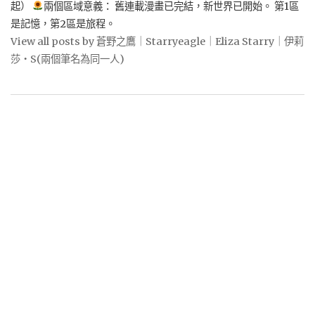
起）
兩個區域意義： 舊連載漫畫已完結，新世界已開始。 第1區
是記憶，第2區是旅程。
View all posts by 蒼野之鷹｜Starryeagle｜Eliza Starry｜伊莉
莎・S(兩個筆名為同一人)