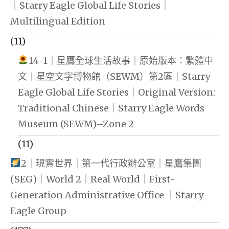
｜Starry Eagle Global Life Stories｜
Multilingual Edition
(11)
14-1｜星鷹全球生活故事｜原始版本：繁體中
文｜星空文字博物館（SEWM）第2區｜Starry
Eagle Global Life Stories｜Original Version:
Traditional Chinese｜Starry Eagle Words
Museum (SEWM)–Zone 2
(11)
2｜現實世界｜第一代行政辦公室｜星鷹集團
(SEG)｜World 2｜Real World｜First-
Generation Administrative Office ｜Starry
Eagle Group