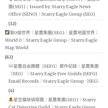
團(SEG)｜Issued by: Starry Eagle News
Office (SENO)｜Starry Eagle Group (SEG)
(12)
第0個世界｜星鷹集團(SEG)｜星鷹地圖世界｜
World 0｜Starry Eagle Group｜Starry Eagle
Map World
(82)
星鷹自由團體（SEFG）郵件紀錄｜星鷹集團
（SEG）｜Starry Eagle Free Guilds (SEFG)
Email Records｜Starry Eagle Group（SEG）
(4)
星空貓咪偵探團｜星鷹集團(SEG)｜Starry
Cat Detective Guild｜Starry Eagle Group