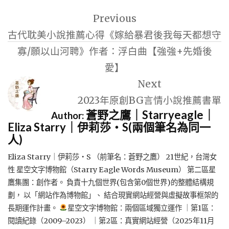
文
Previous
章
古代耽美小說推薦心得《嫁給暴君後我每天都想守
導
寡/願以山河聘》作者：浮白曲【強強+先婚後
覽
愛】
Next
2023年原創BG言情小說推薦書單
蒼野之鷹｜Starryeagle｜
Author:
Eliza Starry｜伊莉莎・S(兩個筆名為同一
人)
Eliza Starry｜伊莉莎・S （前筆名：蒼野之鷹） 21世紀，台灣女
性 星空文字博物館（Starry Eagle Words Museum） 第二區星
鷹集團：創作者。 負責十九個世界(包含第0個世界)的整體結構規
劃， 以「網站作為博物館」、 結合現實網站經營與虛擬故事框架的
長期運作計畫。
星空文字博物館：兩個區域獨立運作 ｜第1區：
閱讀紀錄（2009–2023） ｜第2區：真實網站經營（2025年11月