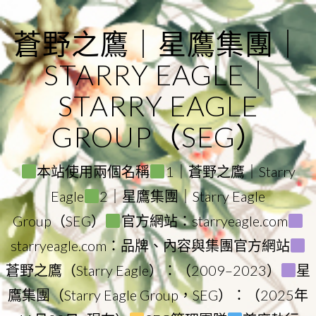
Skip
to
蒼野之鷹｜星鷹集團｜
content
STARRY EAGLE｜
STARRY EAGLE
GROUP（SEG）
本站使用兩個名稱
1｜蒼野之鷹｜Starry
Eagle
2｜星鷹集團｜Starry Eagle
Group（SEG）
官方網站：starryeagle.com
starryeagle.com：品牌、內容與集團官方網站
蒼野之鷹（Starry Eagle）：（2009–2023）
星
鷹集團（Starry Eagle Group，SEG）：（2025年