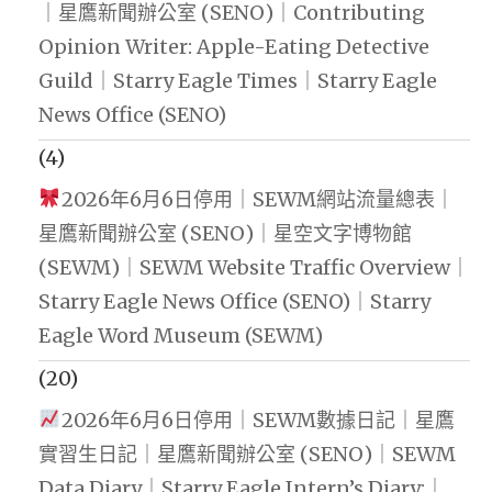
｜星鷹新聞辦公室 (SENO)｜Contributing
Opinion Writer: Apple-Eating Detective
Guild｜Starry Eagle Times｜Starry Eagle
News Office (SENO)
(4)
2026年6月6日停用｜SEWM網站流量總表｜
星鷹新聞辦公室 (SENO)｜星空文字博物館
(SEWM)｜SEWM Website Traffic Overview｜
Starry Eagle News Office (SENO)｜Starry
Eagle Word Museum (SEWM)
(20)
2026年6月6日停用｜SEWM數據日記｜星鷹
實習生日記｜星鷹新聞辦公室 (SENO)｜SEWM
Data Diary｜Starry Eagle Intern’s Diary:｜