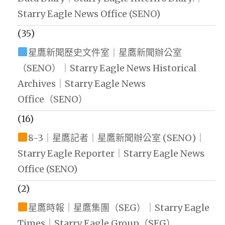
Starry Eagle News Office (SENO)
(35)
星鷹新聞歷史文件室｜星鷹新聞辦公室
（SENO）｜Starry Eagle News Historical
Archives｜Starry Eagle News
Office（SENO）
(16)
8-3｜星鷹記者｜星鷹新聞辦公室 (SENO)｜
Starry Eagle Reporter｜Starry Eagle News
Office (SENO)
(2)
星鷹時報｜星鷹集團（SEG）｜Starry Eagle
Times｜Starry Eagle Group（SEG）