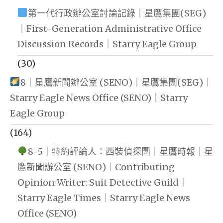
第一代行政辦公室討論記錄｜星鷹集團(SEG)
｜First-Generation Administrative Office
Discussion Records｜Starry Eagle Group
(30)
8｜星鷹新聞辦公室 (SENO)｜星鷹集團(SEG)｜
Starry Eagle News Office (SENO)｜Starry
Eagle Group
(164)
8-5｜特約評論人：西裝偵探團｜星鷹時報｜星
鷹新聞辦公室 (SENO)｜Contributing
Opinion Writer: Suit Detective Guild｜
Starry Eagle Times｜Starry Eagle News
Office (SENO)