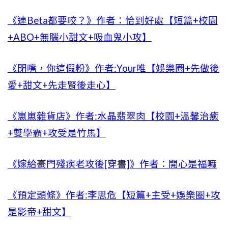
《連Beta都要咬？》作者：恰到好處【短篇+校園
+ABO+無腦小甜文+吸血鬼小攻】
《閉嘴，你這假粉》作者:Your唯【娛樂圈+先做後
愛+甜文+先走腎後走心】
《崽崽雜貨店》作者:水晶翡翠肉【校園+溫馨治癒
+雙學霸+攻受是竹馬】
《嫁給豪門殘疾老攻後[穿書]》作者：開心是福嘛
《預定頭條》作者:李思危【短篇+主受+娛樂圈+攻
是影帝+甜文】