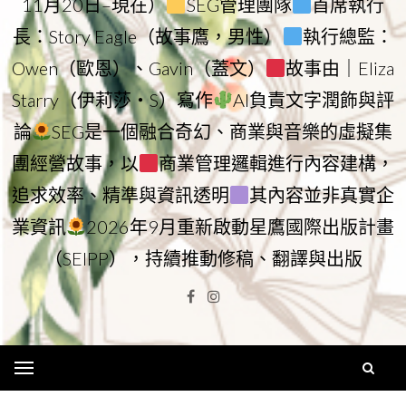
11月20日–現在）
SEG管理團隊
首席執行
長：Story Eagle（故事鷹，男性）
執行總監：
Owen（歐恩）、Gavin（蓋文）
故事由｜Eliza
Starry（伊莉莎・S）寫作
AI負責文字潤飾與評
論
SEG是一個融合奇幻、商業與音樂的虛擬集
團經營故事，以
商業管理邏輯進行內容建構，
追求效率、精準與資訊透明
其內容並非真實企
業資訊
2026年9月重新啟動星鷹國際出版計畫
（SEIPP），持續推動修稿、翻譯與出版
Facebook
Instagram
Menu