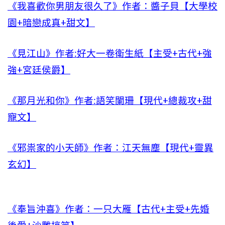
《我喜歡你男朋友很久了》作者：醬子貝【大學校
園+暗戀成真+甜文】
《見江山》作者:好大一卷衛生紙【主受+古代+強
強+宮廷侯爵】
《那月光和你》作者:語笑闌珊【現代+總裁攻+甜
寵文】
《邪祟家的小天師》作者：江天無塵【現代+靈異
玄幻】
《奉旨沖喜》作者：一只大雁【古代+主受+先婚