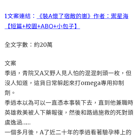
1文案連結：
《裝A懷了宿敵的崽》作者：禦星海
【短篇+校園+ABO+小包子】
全文字數：約20萬
文案
季逍，青院又A又野人見人怕的混混刺頭一枚，但
沒人知道，這貨日常躲起來打omega專用抑制
劑。
季逍本以為可以一直憑本事裝下去，直到他兼職時
英雄救美被人下藥報復，然後和路過施救的死對頭
虞逸涵……
一個多月後，A了近二十年的季逍看著驗孕棒上的