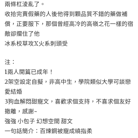
兩條杠淩亂了。
收拾完賣假藥的人後他得到顆品質不錯的藥做補
償，正要服下，那個曾經高冷的高嶺之花一樣的宿
敵卻攔住了他
冰系校草攻X火系刺頭受
注：
1兩人開篇已成年！
2架空設定自擬，非高中生，學院類似大學可談戀
愛結婚
3狗血解悶甜寵文，喜歡求個支持，不喜求個友好
撤離，感謝~
強強 小包子 幻想空間 甜文
一句話簡介：百煉鋼被寵成繞指柔