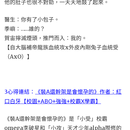
他的肚子也很不對勁，一天天地鼓了起來。
醫生：你有了小包子。
季嶼：……誰的？
賀宙擰滅煙頭，推門而入：我的。
【自大腦補帝龍族血統攻x外皮內剛兔子血統受
（AxO）】
3心得連結：
《裝A還幹架是會懷孕的》作者：紅
口白牙【校園+ABO+強強+校霸X學霸】
《裝A還幹架是會懷孕的》是「小受」校霸
omega李破星和「小攻」天才少年alpha際修的