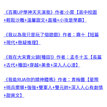
《百萬UP學神天天演我》作者:小霄【高中校園
+輕鬆沙雕+溫馨甜文+直播+小攻是學霸】
《我以為我只是玩了個遊戲》作者：霧十【短篇
+現代+懸疑推理】
《我在大宋賣火鍋[種田]》作者：孟冬十五【長篇
+古代+種田+穿越+美食+深入人心渣】
《我能RUA你的精神體嗎》作者：青梅醬【星際
+哨兵嚮導+強強+雙軍人+雙元帥+深入人心有劇情
+甜爽文】