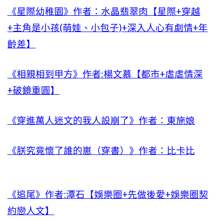
《星際幼稚園》作者：水晶翡翠肉【星際+穿越
+主角是小孩(萌娃、小包子)+深入人心有劇情+年
齡差】
《相親相到甲方》作者:楊文慕【都市+虐虐情深
+破鏡重圓】
《穿進萬人迷文的我人設崩了》作者：東施娘
《朕究竟懷了誰的崽（穿書）》作者：比卡比
《追尾》作者:潭石【娛樂圈+先做後愛+娛樂圈契
約戀人文】