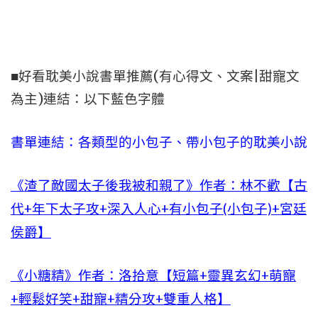
■好看耽美小說書單推薦(有心得文、文案|甜寵文
為主)連結：以下藍色字體
書單連結：各類型的小包子、帶小包子的耽美小說
《渣了敵國太子後我被和親了》作者：林不歡【古
代+年下太子攻+深入人心+有小包子(小包子)+宮廷
侯爵】
《小糖精》作者：洛拾意【短篇+靈異玄幻+萌寵
+輕鬆好笑+甜寵+精分攻+雙重人格】