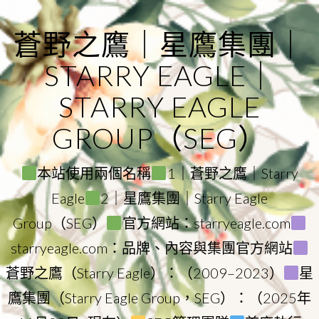
Skip
to
蒼野之鷹｜星鷹集團｜
content
STARRY EAGLE｜
STARRY EAGLE
GROUP（SEG）
本站使用兩個名稱
1｜蒼野之鷹｜Starry
Eagle
2｜星鷹集團｜Starry Eagle
Group（SEG）
官方網站：starryeagle.com
starryeagle.com：品牌、內容與集團官方網站
蒼野之鷹（Starry Eagle）：（2009–2023）
星
鷹集團（Starry Eagle Group，SEG）：（2025年