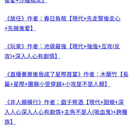
後愛+沙雕搞笑】
《放任》作者：春日負暄【現代+先走腎後走心
+先做後愛】
《玩家》作者：池袋最強【現代+強強+互攻(反
攻)+深入人心有劇情】
《直播養崽後我成了星際首富》作者：木蘭竹【長
篇+星際+團寵小受穿越+小攻是不是人類】
《非人類橫行》作者：戲子祭酒【現代+甜寵+深
入人心深入人心有劇情+主角不是人(吸血鬼)+跨種
族】