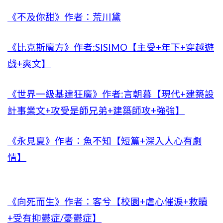
《不及你甜》作者：荒川黛
《比克斯魔方》作者:SISIMO【主受+年下+穿越遊
戲+爽文】
《世界一級基建狂魔》作者:言朝暮【現代+建築設
計事業文+攻受是師兄弟+建築師攻+強強】
《永見夏》作者：魚不知【短篇+深入人心有劇
情】
《向死而生》作者：客兮【校園+虐心催淚+救贖
+受有抑鬱症/憂鬱症】