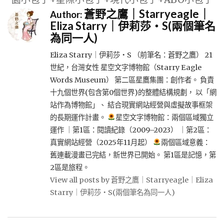
蒼野之鷹｜Starryeagle｜
Author:
Eliza Starry｜伊莉莎・S(兩個筆名
為同一人)
Eliza Starry｜伊莉莎・S （前筆名：蒼野之鷹） 21
世紀，台灣女性 星空文字博物館（Starry Eagle
Words Museum） 第二區星鷹集團：創作者。 負責
十九個世界(包含第0個世界)的整體結構規劃， 以「網
站作為博物館」、 結合現實網站經營與虛擬故事框架
的長期運作計畫。
星空文字博物館：兩個區域獨立
運作 ｜第1區：閱讀紀錄（2009–2023） ｜第2區：
真實網站經營（2025年11月起）
兩個區域意義：
舊連載漫畫已完結，新世界已開始。 第1區是記憶，第
2區是旅程。
View all posts by 蒼野之鷹｜Starryeagle｜Eliza
Starry｜伊莉莎・S(兩個筆名為同一人)