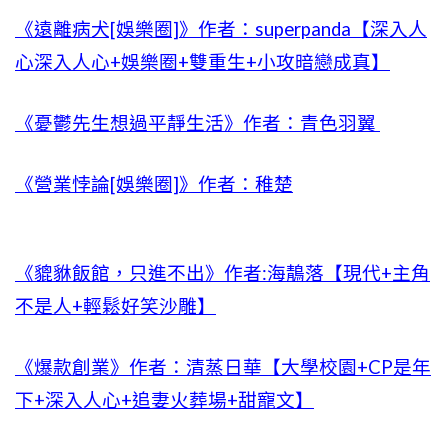
《遠離病犬[娛樂圈]》作者：superpanda【深入人
心深入人心+娛樂圈+雙重生+小攻暗戀成真】
《憂鬱先生想過平靜生活》作者：青色羽翼
《營業悖論[娛樂圈]》作者：稚楚
《貔貅飯館，只進不出》作者:海鶄落【現代+主角
不是人+輕鬆好笑沙雕】
《爆款創業》作者：清蒸日華【大學校園+CP是年
下+深入人心+追妻火葬場+甜寵文】