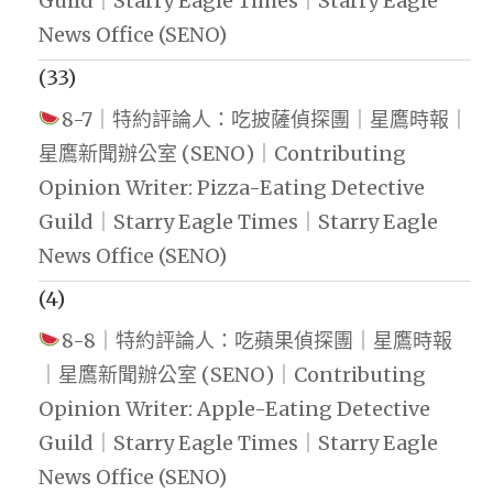
Guild｜Starry Eagle Times｜Starry Eagle
News Office (SENO)
(33)
8-7｜特約評論人：吃披薩偵探團｜星鷹時報｜
星鷹新聞辦公室 (SENO)｜Contributing
Opinion Writer: Pizza-Eating Detective
Guild｜Starry Eagle Times｜Starry Eagle
News Office (SENO)
(4)
8-8｜特約評論人：吃蘋果偵探團｜星鷹時報
｜星鷹新聞辦公室 (SENO)｜Contributing
Opinion Writer: Apple-Eating Detective
Guild｜Starry Eagle Times｜Starry Eagle
News Office (SENO)