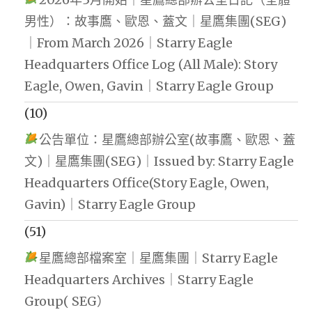
男性）：故事鷹、歐恩、蓋文｜星鷹集團(SEG)
｜From March 2026｜Starry Eagle
Headquarters Office Log (All Male): Story
Eagle, Owen, Gavin｜Starry Eagle Group
(10)
公告單位：星鷹總部辦公室(故事鷹、歐恩、蓋
文)｜星鷹集團(SEG)｜Issued by: Starry Eagle
Headquarters Office(Story Eagle, Owen,
Gavin)｜Starry Eagle Group
(51)
星鷹總部檔案室｜星鷹集團｜Starry Eagle
Headquarters Archives｜Starry Eagle
Group( SEG）