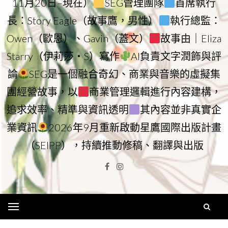
11月20日–現在）
SEG管理團隊
首席執行
長：Story Eagle（故事鷹，男性）
執行總監：
Owen（歐恩）、Gavin（蓋文）
故事由｜Eliza
Starry（伊莉莎・S）寫作
AI負責文字潤飾與評
論
SEG是一個融合奇幻、商業與音樂的虛擬集
團經營故事，以
商業管理邏輯進行內容建構，
追求效率、精準與資訊透明
其內容並非真實企
業資訊
2026年9月重新啟動星鷹國際出版計畫
（SEIPP），持續推動修稿、翻譯與出版
Facebook
Instagram
Menu