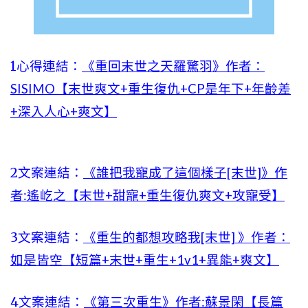
1心得連結：
《重回末世之天羅驚羽》作者：
SISIMO【末世爽文+重生復仇+CP是年下+年齡差
+深入人心+爽文】
2文案連結：
《誰把我寵成了這個樣子[末世]》作
者:遙屹之【末世+甜寵+重生復仇爽文+攻寵受】
3文案連結：
《重生的都想攻略我[末世] 》作者：
如是皆空【短篇+末世+重生+1v1+異能+爽文】
4文案連結：
《第三次重生》作者:蘇景閑【長篇