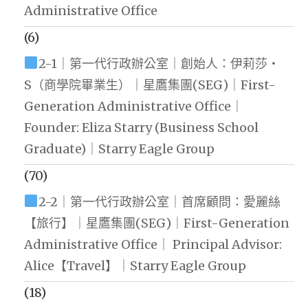
Administrative Office
(6)
2-1｜第一代行政辦公室｜創始人：伊莉莎・
S（商學院畢業生）｜星鷹集團(SEG)｜First-
Generation Administrative Office｜
Founder: Eliza Starry (Business School
Graduate)｜Starry Eagle Group
(70)
2-2｜第一代行政辦公室｜首席顧問：愛麗絲
【旅行】｜星鷹集團(SEG)｜First-Generation
Administrative Office｜ Principal Advisor:
Alice【Travel】｜Starry Eagle Group
(18)