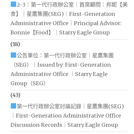
2-3｜第一代行政辦公室｜首席顧問：邦妮【美
食】｜星鷹集團(SEG)｜First-Generation
Administrative Office｜Principal Advisor:
Bonnie【Food】｜Starry Eagle Group
(18)
公告單位：第一代行政辦公室｜星鷹集團
（SEG）｜Issued by: First-Generation
Administrative Office ｜Starry Eagle
Group（SEG）
(43)
第一代行政辦公室討論記錄｜星鷹集團(SEG)
｜First-Generation Administrative Office
Discussion Records｜Starry Eagle Group