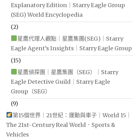
Explanatory Edition｜Starry Eagle Group
(SEG) World Encyclopedia
(2)
星鷹代理人觀點｜星鷹集團(SEG)｜Starry
Eagle Agent’s Insights｜Starry Eagle Group
(15)
星鷹偵探團｜星鷹集團（SEG）｜Starry
Eagle Detective Guild｜Starry Eagle
Group（SEG）
(9)
第15個世界｜21世紀：運動與車子｜World 15｜
The 21st-Century Real World．Sports &
Vehicles