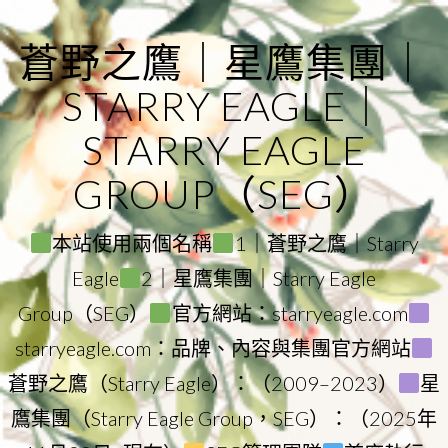
Skip
to
蒼野之鷹｜星鷹集團｜
content
STARRY EAGLE｜
STARRY EAGLE
GROUP（SEG）
本站使用兩個名稱
1｜蒼野之鷹｜Starry
Eagle
2｜星鷹集團｜Starry Eagle
Group（SEG）
官方網站：starryeagle.com
starryeagle.com：品牌、內容與集團官方網站
蒼野之鷹（Starry Eagle）：（2009–2023）
星
鷹集團（Starry Eagle Group，SEG）：（2025年