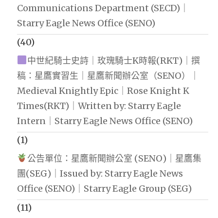
Communications Department (SECD)｜
Starry Eagle News Office (SENO)
(40)
中世紀騎士史詩｜玫瑰騎士K時報(RKT)｜撰
稿：星鷹實習生｜星鷹新聞辦公室（SENO）｜
Medieval Knightly Epic｜Rose Knight K
Times(RKT)｜Written by: Starry Eagle
Intern｜Starry Eagle News Office (SENO)
(1)
公告單位：星鷹新聞辦公室 (SENO)｜星鷹集
團(SEG)｜Issued by: Starry Eagle News
Office (SENO)｜Starry Eagle Group (SEG)
(11)