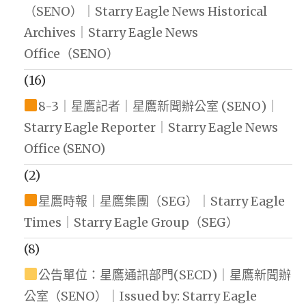
（SENO）｜Starry Eagle News Historical
Archives｜Starry Eagle News
Office（SENO）
(16)
8-3｜星鷹記者｜星鷹新聞辦公室 (SENO)｜
Starry Eagle Reporter｜Starry Eagle News
Office (SENO)
(2)
星鷹時報｜星鷹集團（SEG）｜Starry Eagle
Times｜Starry Eagle Group（SEG）
(8)
公告單位：星鷹通訊部門(SECD)｜星鷹新聞辦
公室（SENO）｜Issued by: Starry Eagle