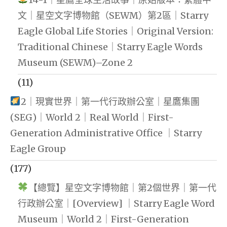
文｜星空文字博物館（SEWM）第2區｜Starry
Eagle Global Life Stories｜Original Version:
Traditional Chinese｜Starry Eagle Words
Museum (SEWM)–Zone 2
(11)
2｜現實世界｜第一代行政辦公室｜星鷹集團
(SEG)｜World 2｜Real World｜First-
Generation Administrative Office ｜Starry
Eagle Group
(177)
【總覽】星空文字博物館｜第2個世界｜第一代
行政辦公室｜[Overview] ｜Starry Eagle Word
Museum｜World 2｜First-Generation