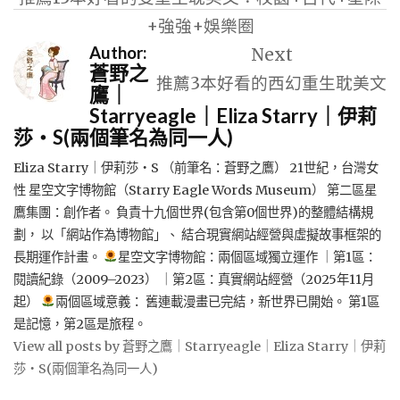
導
+強強+娛樂圈
覽
Author:
Next
蒼野之
推薦3本好看的西幻重生耽美文
鷹｜
Starryeagle｜Eliza Starry｜伊莉
莎・S(兩個筆名為同一人)
Eliza Starry｜伊莉莎・S （前筆名：蒼野之鷹） 21世紀，台灣女
性 星空文字博物館（Starry Eagle Words Museum） 第二區星
鷹集團：創作者。 負責十九個世界(包含第0個世界)的整體結構規
劃， 以「網站作為博物館」、 結合現實網站經營與虛擬故事框架的
長期運作計畫。
星空文字博物館：兩個區域獨立運作 ｜第1區：
閱讀紀錄（2009–2023） ｜第2區：真實網站經營（2025年11月
起）
兩個區域意義： 舊連載漫畫已完結，新世界已開始。 第1區
是記憶，第2區是旅程。
View all posts by 蒼野之鷹｜Starryeagle｜Eliza Starry｜伊莉
莎・S(兩個筆名為同一人)