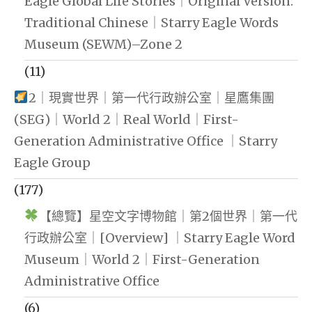
Eagle Global Life Stories｜Original Version:
Traditional Chinese｜Starry Eagle Words
Museum (SEWM)–Zone 2
(11)
2｜現實世界｜第一代行政辦公室｜星鷹集團
(SEG)｜World 2｜Real World｜First-
Generation Administrative Office ｜Starry
Eagle Group
(177)
【總覽】星空文字博物館｜第2個世界｜第一代
行政辦公室｜[Overview] ｜Starry Eagle Word
Museum｜World 2｜First-Generation
Administrative Office
(6)