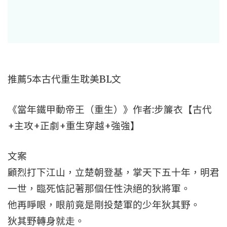
推薦5本古代重生耽美BL文
《當年鐵甲動帝王（重生）》作者:步簾衣【古代
+主攻+正劇+重生穿越+強強】
文案
顧烈打下江山，立楚朝登基，掌天下五十年，明君
一世，臨死惦記著那個任性決絕的狄將軍。
他再睜眼，眼前竟是剛投楚軍的少年狄其野。
狄其野轉身就走。