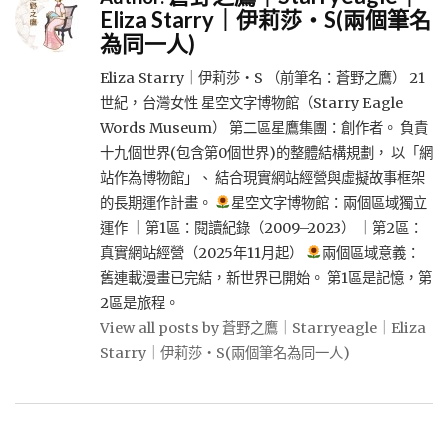
Eliza Starry｜伊莉莎・S(兩個筆名
為同一人)
Eliza Starry｜伊莉莎・S （前筆名：蒼野之鷹） 21
世紀，台灣女性 星空文字博物館（Starry Eagle
Words Museum） 第二區星鷹集團：創作者。 負責
十九個世界(包含第0個世界)的整體結構規劃， 以「網
站作為博物館」、 結合現實網站經營與虛擬故事框架
的長期運作計畫。
星空文字博物館：兩個區域獨立
運作 ｜第1區：閱讀紀錄（2009–2023） ｜第2區：
真實網站經營（2025年11月起）
兩個區域意義：
舊連載漫畫已完結，新世界已開始。 第1區是記憶，第
2區是旅程。
View all posts by 蒼野之鷹｜Starryeagle｜Eliza
Starry｜伊莉莎・S(兩個筆名為同一人)