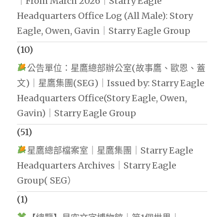
｜From March 2026｜Starry Eagle
Headquarters Office Log (All Male): Story
Eagle, Owen, Gavin｜Starry Eagle Group
(10)
公告單位：星鷹總部辦公室(故事鷹、歐恩、蓋
文)｜星鷹集團(SEG)｜Issued by: Starry Eagle
Headquarters Office(Story Eagle, Owen,
Gavin)｜Starry Eagle Group
(51)
星鷹總部檔案室｜星鷹集團｜Starry Eagle
Headquarters Archives｜Starry Eagle
Group( SEG）
(1)