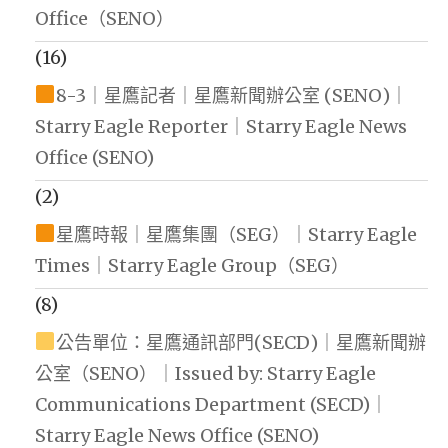
Office（SENO）
(16)
8-3｜星鷹記者｜星鷹新聞辦公室 (SENO)｜
Starry Eagle Reporter｜Starry Eagle News
Office (SENO)
(2)
星鷹時報｜星鷹集團（SEG）｜Starry Eagle
Times｜Starry Eagle Group（SEG）
(8)
公告單位：星鷹通訊部門(SECD)｜星鷹新聞辦
公室（SENO）｜Issued by: Starry Eagle
Communications Department (SECD)｜
Starry Eagle News Office (SENO)