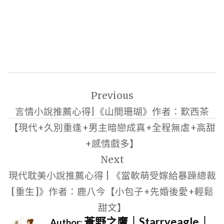
文
Previous
章
言情小說推薦心得|《山間珊瑚》作者：歎西茶
導
【現代+久別重逢+男主暗戀成真+全程無虐+高甜
覽
+感情戲多】
Next
現代耽美小說推薦心得 | 《當軟萌受嫁給暴躁總裁
[重生]》作者：鹿八今【小包子+先婚後愛+輕鬆
甜文】
蒼野之鷹｜Starryeagle｜
Author: