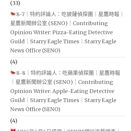
(33)
8-7｜特約評論人：吃披薩偵探團｜星鷹時報｜
星鷹新聞辦公室 (SENO)｜Contributing
Opinion Writer: Pizza-Eating Detective
Guild｜Starry Eagle Times｜Starry Eagle
News Office (SENO)
(4)
8-8｜特約評論人：吃蘋果偵探團｜星鷹時報
｜星鷹新聞辦公室 (SENO)｜Contributing
Opinion Writer: Apple-Eating Detective
Guild｜Starry Eagle Times｜Starry Eagle
News Office (SENO)
(4)