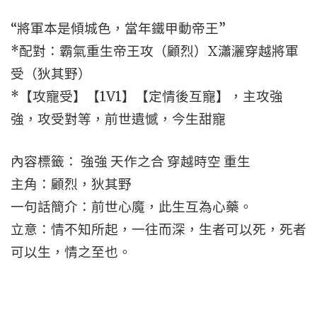
“將軍本是傾城色，當年鐵甲動帝王”
*配對：霸氣重生帝王攻（顧烈）X瀟灑穿越將軍
受（狄其野）
*【攻寵受】【1V1】【定情後互寵】，主攻強
強，攻受對等，前世遺憾，今生甜寵
內容標籤： 強強 天作之合 穿越時空 重生
主角：顧烈，狄其野
一句話簡介：前世心魔，此生互為心藥。
立意：情不知所起，一往而深，生者可以死，死者
可以生，情之至也。