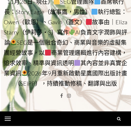
11月20日–現在）
SEG管理團隊
首席執行
長：Story Eagle（故事鷹，男性）
執行總監：
Owen（歐恩）、Gavin（蓋文）
故事由｜Eliza
Starry（伊莉莎・S）寫作
AI負責文字潤飾與評
論
SEG是一個融合奇幻、商業與音樂的虛擬集
團經營故事，以
商業管理邏輯進行內容建構，
追求效率、精準與資訊透明
其內容並非真實企
業資訊
2026年9月重新啟動星鷹國際出版計畫
（SEIPP），持續推動修稿、翻譯與出版
Facebook
Instagram
Menu