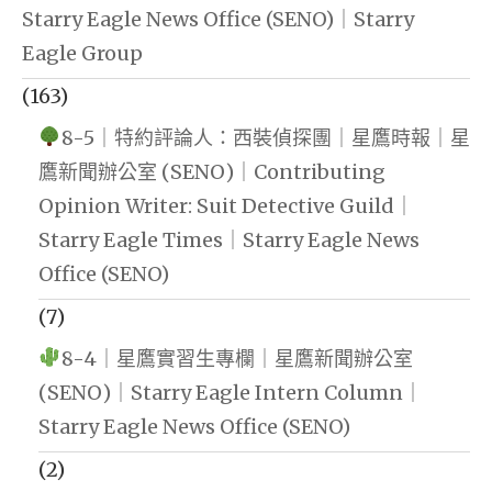
Starry Eagle News Office (SENO)｜Starry
Eagle Group
(163)
8-5｜特約評論人：西裝偵探團｜星鷹時報｜星
鷹新聞辦公室 (SENO)｜Contributing
Opinion Writer: Suit Detective Guild｜
Starry Eagle Times｜Starry Eagle News
Office (SENO)
(7)
8-4｜星鷹實習生專欄｜星鷹新聞辦公室
(SENO)｜Starry Eagle Intern Column｜
Starry Eagle News Office (SENO)
(2)