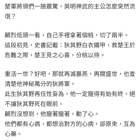
楚軍將領們一臉震驚，英明神武的主公怎麼突然流
氓？
顧烈低頭一看，自己手裡拿著個桃，切了兩半。
這段初見，史書記載：狄其野白衣鐵甲，救楚王於
危難之際，楚王見之心喜，分桃以待。
重活一世？好吧，那就再滅暴燕，再開盛世，也查
清楚他神秘萬分的狄將軍。
此生狄其野再任性妄為，他一定寵得有始有終，絕
不讓狄其野死在眼前。
顧烈沒想到，他寵著寵著，動了心。
他們都有心病，都想治對方的心病，卻原來，互為
心藥。