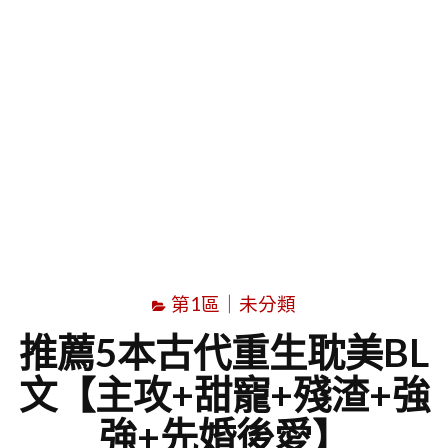
字
第1區｜未分類
推薦5本古代重生耽美BL
文【主攻+甜寵+殘渣+強
強+先婚後愛】