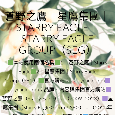
Skip
to
蒼野之鷹｜星鷹集團｜
content
STARRY EAGLE｜
STARRY EAGLE
GROUP（SEG）
本站使用兩個名稱
1｜蒼野之鷹｜Starry
Eagle
2｜星鷹集團｜Starry Eagle
Group（SEG）
官方網站：starryeagle.com
starryeagle.com：品牌、內容與集團官方網站
蒼野之鷹（Starry Eagle）：（2009–2023）
星
鷹集團（Starry Eagle Group，SEG）：（2025年