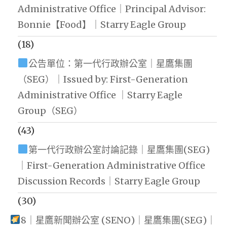
Administrative Office｜Principal Advisor:
Bonnie【Food】｜Starry Eagle Group
(18)
公告單位：第一代行政辦公室｜星鷹集團
（SEG）｜Issued by: First-Generation
Administrative Office ｜Starry Eagle
Group（SEG）
(43)
第一代行政辦公室討論記錄｜星鷹集團(SEG)
｜First-Generation Administrative Office
Discussion Records｜Starry Eagle Group
(30)
8｜星鷹新聞辦公室 (SENO)｜星鷹集團(SEG)｜