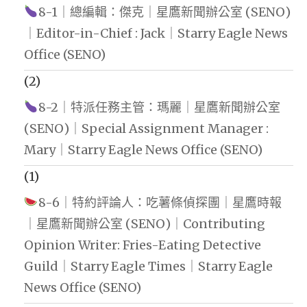
8-1｜總編輯：傑克｜星鷹新聞辦公室 (SENO)
｜Editor-in-Chief : Jack｜Starry Eagle News
Office (SENO)
(2)
8-2｜特派任務主管：瑪麗｜星鷹新聞辦公室
(SENO)｜Special Assignment Manager :
Mary｜Starry Eagle News Office (SENO)
(1)
8-6｜特約評論人：吃薯條偵探團｜星鷹時報
｜星鷹新聞辦公室 (SENO)｜Contributing
Opinion Writer: Fries-Eating Detective
Guild｜Starry Eagle Times｜Starry Eagle
News Office (SENO)