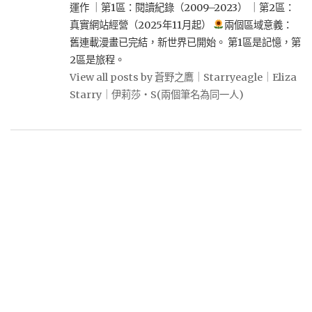
運作 ｜第1區：閱讀紀錄（2009–2023） ｜第2區：
真實網站經營（2025年11月起）
兩個區域意義：
舊連載漫畫已完結，新世界已開始。 第1區是記憶，第
2區是旅程。
View all posts by 蒼野之鷹｜Starryeagle｜Eliza
Starry｜伊莉莎・S(兩個筆名為同一人)