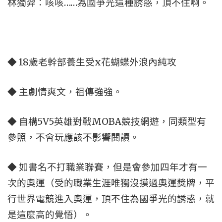
林獨羿：咳咳……為國爭光這種誘惑，頂不住啊。
◆ 18歲老幹部養生受x花蝴蝶外浪內純攻
◆ 主劇情爽文，祖傳強強。
◆ 自構5V5英雄對戰MOBA競技網遊，同類型有
參照，不會玩應該不影響閱讀。
◆ 如書名不打職業聯賽，但是會參加四年才有一
次的奧運（受的職業生涯唯獨沒摸過奧運獎牌，平
行世界電競進入奧運，頂不住為國爭光的誘惑，就
是這麼高的覺悟）。