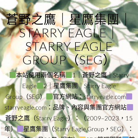
Skip
to
蒼野之鷹｜星鷹集團｜
content
STARRY EAGLE｜
STARRY EAGLE
GROUP（SEG）
本站使用兩個名稱
1｜蒼野之鷹｜Starry
Eagle
2｜星鷹集團｜Starry Eagle
Group（SEG）
官方網站：starryeagle.com
starryeagle.com：品牌、內容與集團官方網站
蒼野之鷹（Starry Eagle）：（2009–2023，15
年）
星鷹集團（Starry Eagle Group，SEG）：