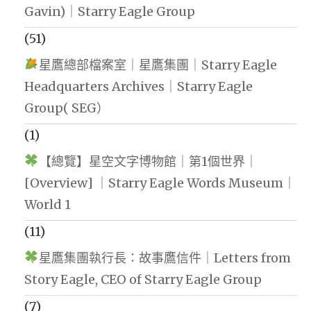
Gavin)｜Starry Eagle Group
(51)
星鷹總部檔案室｜星鷹集團｜Starry Eagle
Headquarters Archives｜Starry Eagle
Group( SEG）
(1)
【總覽】星空文字博物館｜第1個世界｜
[Overview] ｜Starry Eagle Words Museum｜
World 1
(11)
星鷹集團執行長：故事鷹信件｜Letters from
Story Eagle, CEO of Starry Eagle Group
(7)