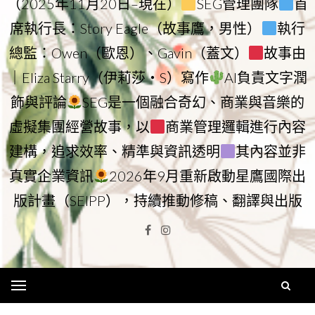
（2025年11月20日–現在）
SEG管理團隊
首
席執行長：Story Eagle（故事鷹，男性）
執行
總監：Owen（歐恩）、Gavin（蓋文）
故事由
｜Eliza Starry（伊莉莎・S）寫作
AI負責文字潤
飾與評論
SEG是一個融合奇幻、商業與音樂的
虛擬集團經營故事，以
商業管理邏輯進行內容
建構，追求效率、精準與資訊透明
其內容並非
真實企業資訊
2026年9月重新啟動星鷹國際出
版計畫（SEIPP），持續推動修稿、翻譯與出版
Facebook
Instagram
Menu