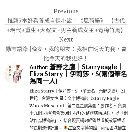
文
Previous
章
推薦7本好看養成言情小說：《風荷舉》|【古代
導
+現代+重生+大叔文+男主養成女主+青梅竹馬】
覽
Next
勵志語錄 |晚安，我的朋友：我相信明天的我，會
比今天的我更好！
蒼野之鷹｜Starryeagle｜
Author:
Eliza Starry｜伊莉莎・S(兩個筆名
為同一人)
Eliza Starry｜伊莉莎・S （前筆名：蒼野之鷹） 21
世紀，台灣女性 星空文字博物館（Starry Eagle
Words Museum） 第二區星鷹集團：創作者。 負責
十九個世界(包含第0個世界)的整體結構規劃， 以「網
站作為博物館」、 結合現實網站經營與虛擬故事框架
的長期運作計畫。
星空文字博物館：兩個區域獨立