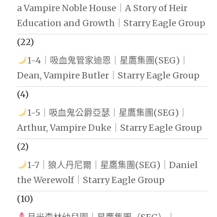
a Vampire Noble House｜A Story of Heir
Education and Growth｜Starry Eagle Group
(22)
1-4｜吸血鬼管家迪恩｜星鷹集團(SEG)｜
Dean, Vampire Butler｜Starry Eagle Group
(4)
1-5｜吸血鬼公爵亞瑟｜星鷹集團(SEG)｜
Arthur, Vampire Duke｜Starry Eagle Group
(2)
1-7｜狼人丹尼爾｜星鷹集團(SEG)｜Daniel
the Werewolf｜Starry Eagle Group
(10)