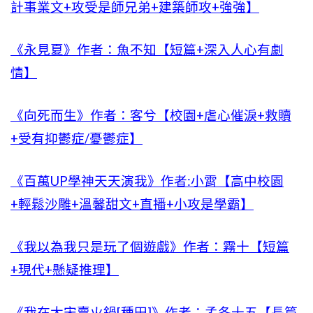
計事業文+攻受是師兄弟+建築師攻+強強】
《永見夏》作者：魚不知【短篇+深入人心有劇
情】
《向死而生》作者：客兮【校園+虐心催淚+救贖
+受有抑鬱症/憂鬱症】
《百萬UP學神天天演我》作者:小霄【高中校園
+輕鬆沙雕+溫馨甜文+直播+小攻是學霸】
《我以為我只是玩了個遊戲》作者：霧十【短篇
+現代+懸疑推理】
《我在大宋賣火鍋[種田]》作者：孟冬十五【長篇