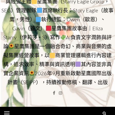
與經營主體
星鷹集團（Starry Eagle Group，
SEG）管理團隊
首席執行長：Story Eagle（故事
鷹，男性）
執行總監：Owen（歐恩）、
Gavin（蓋文）
星鷹集團故事由｜Eliza
Starry（伊莉莎・S）寫作
AI負責文字潤飾與評
論
星鷹集團是一個融合奇幻、商業與音樂的虛
擬集團經營故事，以
商業管理邏輯進行內容建
構，追求效率、精準與資訊透明
其內容並非真
實企業資訊
2026年9月重新啟動星鷹國際出版
計畫（SEIPP），持續推動修稿、翻譯、出版
Facebook
Instagram