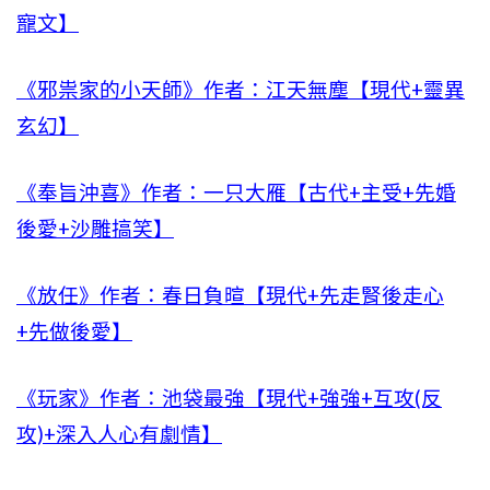
寵文】
《邪祟家的小天師》作者：江天無塵【現代+靈異
玄幻】
《奉旨沖喜》作者：一只大雁【古代+主受+先婚
後愛+沙雕搞笑】
《放任》作者：春日負暄【現代+先走腎後走心
+先做後愛】
《玩家》作者：池袋最強【現代+強強+互攻(反
攻)+深入人心有劇情】