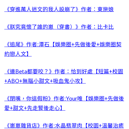
《穿進萬人迷文的我人設崩了》作者：東施娘
《朕究竟懷了誰的崽（穿書）》作者：比卡比
《追尾》作者:潭石【娛樂圈+先做後愛+娛樂圈契
約戀人文】
《連Beta都要咬？》作者：恰到好處【短篇+校園
+ABO+無腦小甜文+吸血鬼小攻】
《閉嘴，你這假粉》作者:Your唯【娛樂圈+先做後
愛+甜文+先走腎後走心】
《崽崽雜貨店》作者:水晶翡翠肉【校園+溫馨治癒