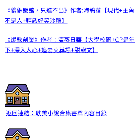
《貔貅飯館，只進不出》作者:海鶄落【現代+主角
不是人+輕鬆好笑沙雕】
《爆款創業》作者：清蒸日華【大學校園+CP是年
下+深入人心+追妻火葬場+甜寵文】
返回連結：耽美小說合集書單內容目錄