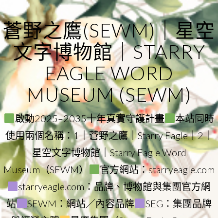
Skip
to
蒼野之鷹(SEWM)｜星空
content
文字博物館｜STARRY
EAGLE WORD
MUSEUM (SEWM)
啟動2025–2035十年真實守護計畫
本站同時
使用兩個名稱：1｜蒼野之鷹｜Starry Eagle｜2｜
星空文字博物館｜Starry Eagle Word
Museum（SEWM）
官方網站：starryeagle.com
starryeagle.com：品牌、博物館與集團官方網
站
SEWM：網站／內容品牌
SEG：集團品牌