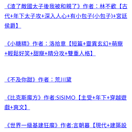
《渣了敵國太子後我被和親了》作者：林不歡【古
代+年下太子攻+深入人心+有小包子(小包子)+宮廷
侯爵】
《小糖精》作者：洛拾意【短篇+靈異玄幻+萌寵
+輕鬆好笑+甜寵+精分攻+雙重人格】
《不及你甜》作者：荒川黛
《比克斯魔方》作者:SISIMO【主受+年下+穿越遊
戲+爽文】
《世界一級基建狂魔》作者:言朝暮【現代+建築設