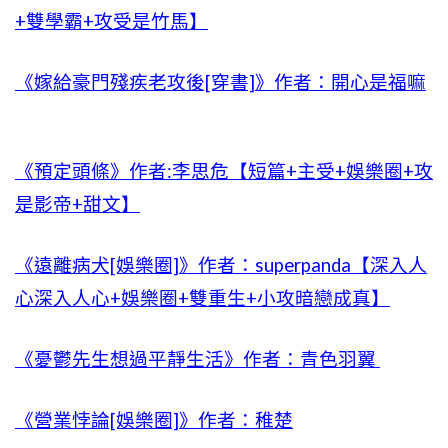
+雙學霸+攻受是竹馬】
《嫁給豪門殘疾老攻後[穿書]》作者：開心是福嘛
《預定頭條》作者:李思危【短篇+主受+娛樂圈+攻
是影帝+甜文】
《遠離病犬[娛樂圈]》作者：superpanda【深入人
心深入人心+娛樂圈+雙重生+小攻暗戀成真】
《憂鬱先生想過平靜生活》作者：青色羽翼
《營業悖論[娛樂圈]》作者：稚楚