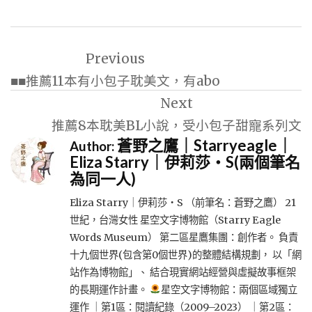
文
Previous
章
■■推薦11本有小包子耽美文，有abo
導
Next
覽
推薦8本耽美BL小說，受小包子甜寵系列文
蒼野之鷹｜Starryeagle｜
Author:
Eliza Starry｜伊莉莎・S(兩個筆名
為同一人)
Eliza Starry｜伊莉莎・S （前筆名：蒼野之鷹） 21
世紀，台灣女性 星空文字博物館（Starry Eagle
Words Museum） 第二區星鷹集團：創作者。 負責
十九個世界(包含第0個世界)的整體結構規劃， 以「網
站作為博物館」、 結合現實網站經營與虛擬故事框架
的長期運作計畫。
星空文字博物館：兩個區域獨立
運作 ｜第1區：閱讀紀錄（2009–2023） ｜第2區：