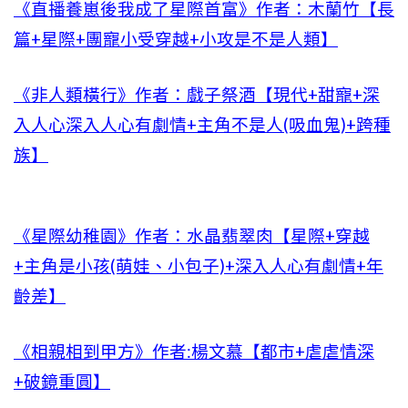
《直播養崽後我成了星際首富》作者：木蘭竹【長
篇+星際+團寵小受穿越+小攻是不是人類】
《非人類橫行》作者：戲子祭酒【現代+甜寵+深
入人心深入人心有劇情+主角不是人(吸血鬼)+跨種
族】
《星際幼稚園》作者：水晶翡翠肉【星際+穿越
+主角是小孩(萌娃、小包子)+深入人心有劇情+年
齡差】
《相親相到甲方》作者:楊文慕【都市+虐虐情深
+破鏡重圓】