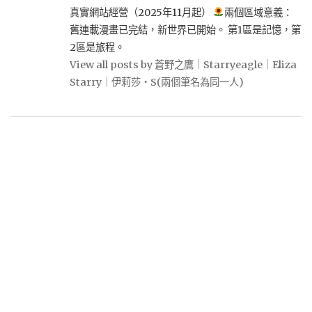
真實網站經營（2025年11月起）
兩個區域意義：
舊連載漫畫已完結，新世界已開始。 第1區是記憶，第
2區是旅程。
View all posts by 蒼野之鷹｜Starryeagle｜Eliza
Starry｜伊莉莎・S(兩個筆名為同一人)