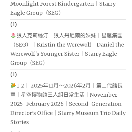
Moonlight Forest Kindergarten｜Starry
Eagle Group（SEG）
(1)
狼人克莉絲汀｜狼人丹尼爾的妹妹｜星鷹集團
（SEG）｜Kristin the Werewolf｜Daniel the
Werewolf's Younger Sister｜Starry Eagle
Group（SEG）
(1)
1-2｜ 2025年11月～2026年2月｜第二代館長
室｜星空博物館三人組日常生活｜November
2025–February 2026｜Second-Generation
Director’s Office｜Starry Museum Trio Daily
Stories