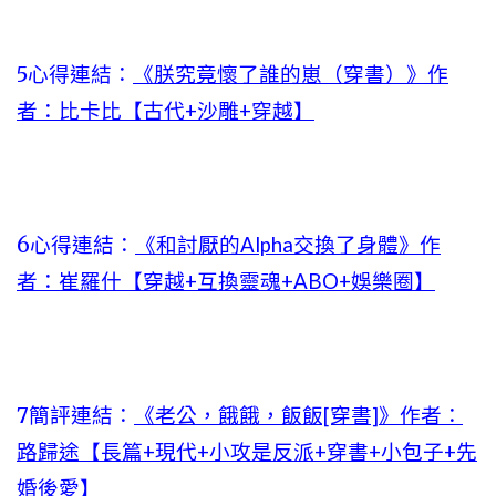
5心得連結：
《朕究竟懷了誰的崽（穿書）》作
者：比卡比【古代+沙雕+穿越】
6心得連結：
《和討厭的Alpha交換了身體》作
者：崔羅什【穿越+互換靈魂+ABO+娛樂圈】
7簡評連結：
《老公，餓餓，飯飯[穿書]》作者：
路歸途【長篇+現代+小攻是反派+穿書+小包子+先
婚後愛】