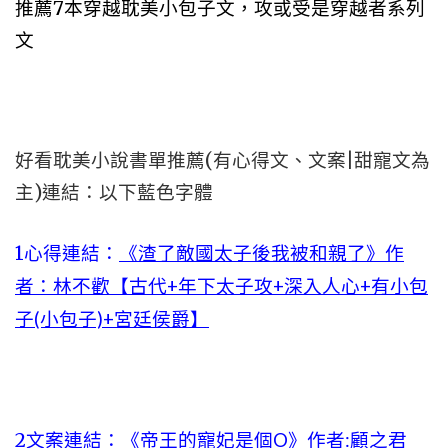
推薦7本穿越耽美小包子文，攻或受是穿越者系列
文
好看耽美小說書單推薦(有心得文、文案|甜寵文為
主)連結：以下藍色字體
1心得連結：
《渣了敵國太子後我被和親了》作
者：林不歡【古代+年下太子攻+深入人心+有小包
子(小包子)+宮廷侯爵】
2文案連結：
《帝王的寵妃是個O》作者:顧之君