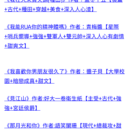
+古代+種田+穿越+美食+深入人心渣】
《我能RUA你的精神體嗎》作者：青梅醬【星際
+哨兵嚮導+強強+雙軍人+雙元帥+深入人心有劇情
+甜爽文】
《我喜歡你男朋友很久了》作者：醬子貝【大學校
園+暗戀成真+甜文】
《見江山》作者:好大一卷衛生紙【主受+古代+強
強+宮廷侯爵】
《那月光和你》作者:語笑闌珊【現代+總裁攻+甜