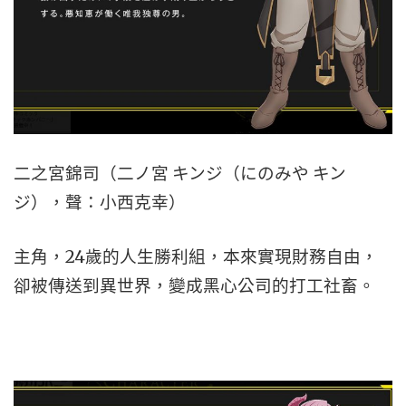
二之宮錦司（二ノ宮 キンジ（にのみや キン
ジ），聲：小西克幸）
主角，24歲的人生勝利組，本來實現財務自由，
卻被傳送到異世界，變成黑心公司的打工社畜。