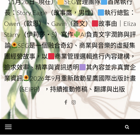
11月20日–現在）
SEG管理團隊
首席執行
長：Story Eagle（故事鷹，男性）
執行總監：
Owen（歐恩）、Gavin（蓋文）
故事由｜Eliza
Starry（伊莉莎・S）寫作
AI負責文字潤飾與評
論
SEG是一個融合奇幻、商業與音樂的虛擬集
團經營故事，以
商業管理邏輯進行內容建構，
追求效率、精準與資訊透明
其內容並非真實企
業資訊
2026年9月重新啟動星鷹國際出版計畫
（SEIPP），持續推動修稿、翻譯與出版
Facebook
Instagram
Menu