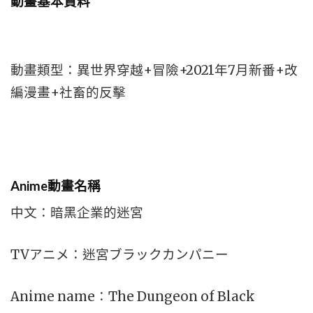
動畫基本資料
動畫類型：異世界穿越+冒險+2021年7月新番+改
編漫畫+社畜的反擊
Anime動畫名稱
中文：暗黑企業的迷宮
TVアニメ：迷宮ブラックカンパニー
Anime name：The Dungeon of Black