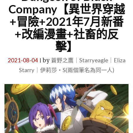
Company【異世界穿越
+冒險+2021年7月新番
+改編漫畫+社畜的反
擊】
2021-08-04
by
蒼野之鷹｜Starryeagle｜Eliza
|
Starry｜伊莉莎・S(兩個筆名為同一人)