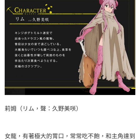
莉姆（リム，聲：久野美咲）
女龍，有著極大的胃口，常常吃不飽，和主角達到