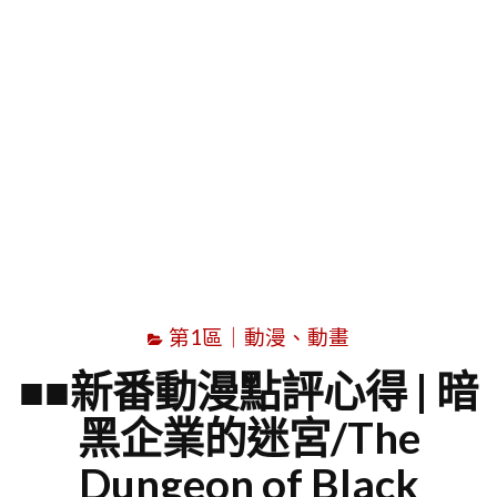
字
第1區｜動漫、動畫
■■新番動漫點評心得 | 暗
黑企業的迷宮/The
Dungeon of Black