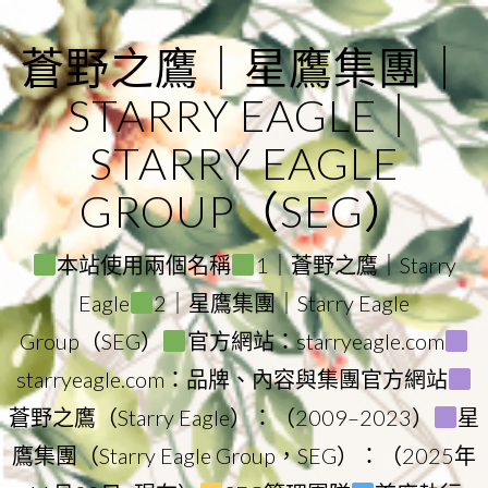
Skip
to
蒼野之鷹｜星鷹集團｜
content
STARRY EAGLE｜
STARRY EAGLE
GROUP（SEG）
本站使用兩個名稱
1｜蒼野之鷹｜Starry
Eagle
2｜星鷹集團｜Starry Eagle
Group（SEG）
官方網站：starryeagle.com
starryeagle.com：品牌、內容與集團官方網站
蒼野之鷹（Starry Eagle）：（2009–2023）
星
鷹集團（Starry Eagle Group，SEG）：（2025年