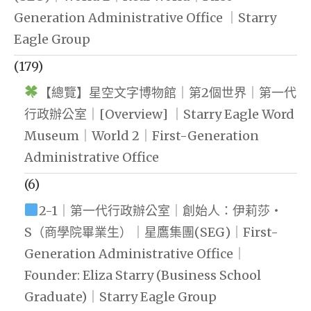
Generation Administrative Office ｜Starry
Eagle Group
(179)
【總覽】星空文字博物館｜第2個世界｜第一代
行政辦公室｜[Overview] ｜Starry Eagle Word
Museum｜World 2｜First-Generation
Administrative Office
(6)
2-1｜第一代行政辦公室｜創始人：伊莉莎・
S（商學院畢業生）｜星鷹集團(SEG)｜First-
Generation Administrative Office｜
Founder: Eliza Starry (Business School
Graduate)｜Starry Eagle Group