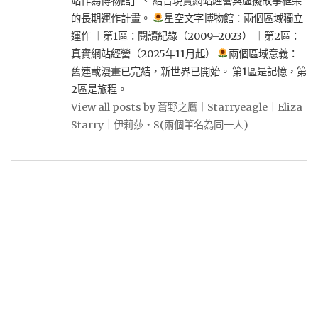
站作為博物館」、 結合現實網站經營與虛擬故事框架
的長期運作計畫。
星空文字博物館：兩個區域獨立
運作 ｜第1區：閱讀紀錄（2009–2023） ｜第2區：
真實網站經營（2025年11月起）
兩個區域意義：
舊連載漫畫已完結，新世界已開始。 第1區是記憶，第
2區是旅程。
View all posts by 蒼野之鷹｜Starryeagle｜Eliza
Starry｜伊莉莎・S(兩個筆名為同一人)