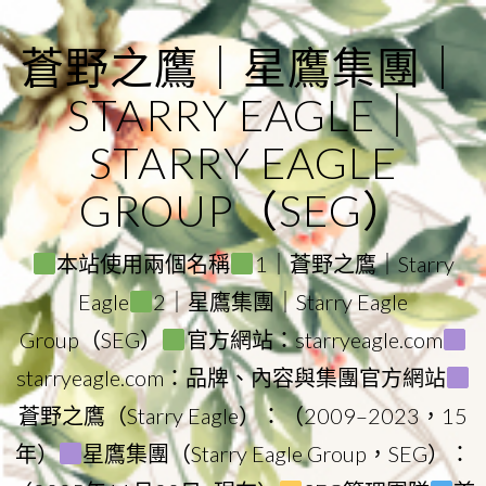
Skip
to
蒼野之鷹｜星鷹集團｜
content
STARRY EAGLE｜
STARRY EAGLE
GROUP（SEG）
本站使用兩個名稱
1｜蒼野之鷹｜Starry
Eagle
2｜星鷹集團｜Starry Eagle
Group（SEG）
官方網站：starryeagle.com
starryeagle.com：品牌、內容與集團官方網站
蒼野之鷹（Starry Eagle）：（2009–2023，15
年）
星鷹集團（Starry Eagle Group，SEG）：