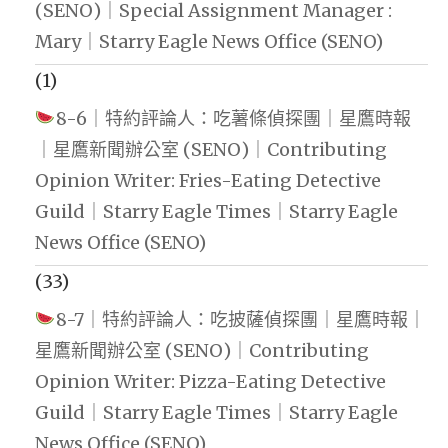
(SENO)｜Special Assignment Manager :
Mary｜Starry Eagle News Office (SENO)
(1)
8-6｜特約評論人：吃薯條偵探團｜星鷹時報
｜星鷹新聞辦公室 (SENO)｜Contributing
Opinion Writer: Fries-Eating Detective
Guild｜Starry Eagle Times｜Starry Eagle
News Office (SENO)
(33)
8-7｜特約評論人：吃披薩偵探團｜星鷹時報｜
星鷹新聞辦公室 (SENO)｜Contributing
Opinion Writer: Pizza-Eating Detective
Guild｜Starry Eagle Times｜Starry Eagle
News Office (SENO)