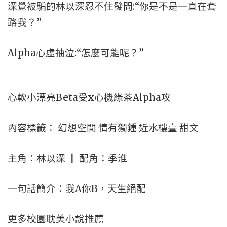
深覺被騙的林以深忍不住發問:“你是不是一直在套
路我？”
Alpha心虛抽泣:“怎麼可能呢？”
心軟小漂亮Beta受x心機綠茶Alpha攻
內容標籤： 幻想空間 情有獨鍾 近水樓臺 甜文
主角：林以深 ┃ 配角：季淮
一句話簡介：我A你B，天生絕配
更多校園耽美小說推薦