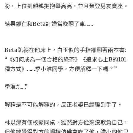
膀，上位到親親抱抱舉高高，並且榮登男友寶座。
結果卻在和Beta訂婚當晚翻了車……
Beta趴躺在他床上，白玉似的手指卻翻著兩本書:
“《如何成為一個合格的綠茶》《追求心上B的101
種方式》……季小淮同學，方便解釋一下嗎？”
季淮:“……”
解釋是不可能解釋的，反正老婆已經騙到手了。
林以深有個校霸同桌，雖然對方從來沒欺負自己，
但他總覺得對方的眼神仿佛會吃了他，膽小的他只