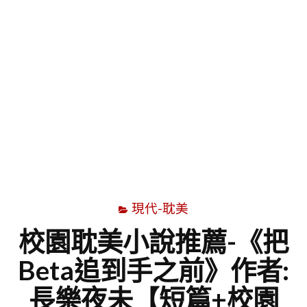
字
現代-耽美
校園耽美小說推薦-《把
Beta追到手之前》作者:
長樂夜未【短篇+校園