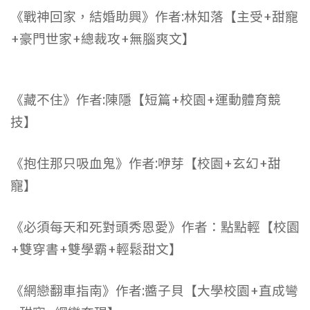
《戰神回家，結婚助興》作者:林知落【主受+甜寵
+豪門世家+總裁攻+無腦爽文】
《藏不住》作者:陳隱【短篇+校園+運動體育競
技】
《抱住那只吸血鬼》作者:咿芽【校園+玄幻+甜
寵】
《必須每天和死對頭秀恩愛》作者：點點輕【校園
+雙穿書+雙學霸+輕鬆甜文】
《網戀翻車指南》作者:醬子貝【大學校園+直成彎