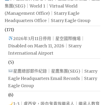
集團(SEG)｜World 1｜Virtual World
(Management Office)｜Starry Eagle
Headquarters Office｜Starry Eagle Group
(171)
2026年3月11日停用｜星空國際機場｜
Disabled on March 11, 2026｜Starry
International Airport
(5)
星鷹總部郵件紀錄｜星鷹集團(SEG)｜Starry
Eagle Headquarters Email Records｜Starry
Eagle Group
(6)
1-3｜盧西安，吸血鬼貴族繼承人｜繼承人教育