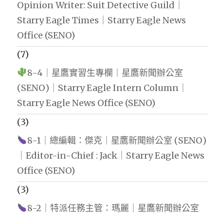
Opinion Writer: Suit Detective Guild｜
Starry Eagle Times｜Starry Eagle News
Office (SENO)
(7)
8-4｜星鷹實習生專欄｜星鷹新聞辦公室
(SENO)｜Starry Eagle Intern Column｜
Starry Eagle News Office (SENO)
(3)
8-1｜總編輯：傑克｜星鷹新聞辦公室 (SENO)
｜Editor-in-Chief : Jack｜Starry Eagle News
Office (SENO)
(3)
8-2｜特派任務主管：瑪麗｜星鷹新聞辦公室