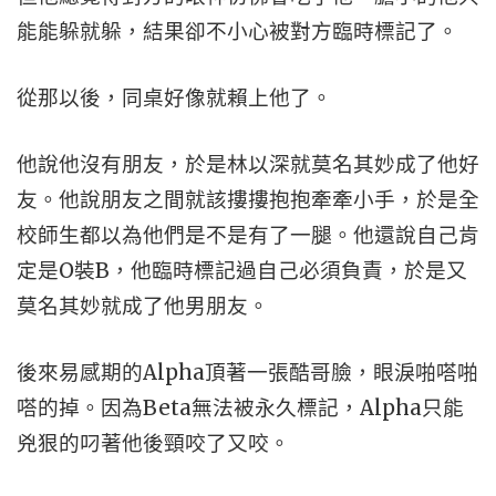
能能躲就躲，結果卻不小心被對方臨時標記了。
從那以後，同桌好像就賴上他了。
他說他沒有朋友，於是林以深就莫名其妙成了他好
友。他說朋友之間就該摟摟抱抱牽牽小手，於是全
校師生都以為他們是不是有了一腿。他還說自己肯
定是O裝B，他臨時標記過自己必須負責，於是又
莫名其妙就成了他男朋友。
後來易感期的Alpha頂著一張酷哥臉，眼淚啪嗒啪
嗒的掉。因為Beta無法被永久標記，Alpha只能
兇狠的叼著他後頸咬了又咬。