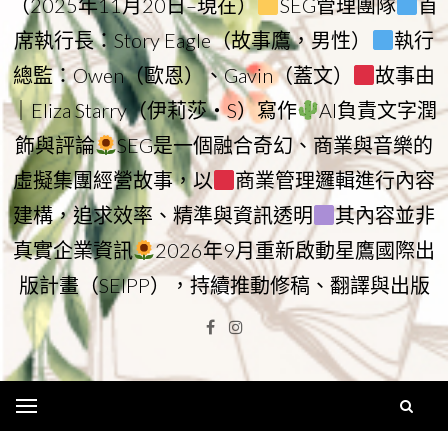
（2025年11月20日–現在）
SEG管理團隊
首
席執行長：Story Eagle（故事鷹，男性）
執行
總監：Owen（歐恩）、Gavin（蓋文）
故事由
｜Eliza Starry（伊莉莎・S）寫作
AI負責文字潤
飾與評論
SEG是一個融合奇幻、商業與音樂的
虛擬集團經營故事，以
商業管理邏輯進行內容
建構，追求效率、精準與資訊透明
其內容並非
真實企業資訊
2026年9月重新啟動星鷹國際出
版計畫（SEIPP），持續推動修稿、翻譯與出版
Facebook
Instagram
Menu