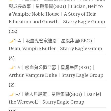
與成長故事｜星鷹集團(SEG)｜Lucian, Heir to
a Vampire Noble House｜A Story of Heir
Education and Growth｜Starry Eagle Group
(22)
1-4｜吸血鬼管家迪恩｜星鷹集團(SEG)｜
Dean, Vampire Butler｜Starry Eagle Group
(4)
1-5｜吸血鬼公爵亞瑟｜星鷹集團(SEG)｜
Arthur, Vampire Duke｜Starry Eagle Group
(2)
1-7｜狼人丹尼爾｜星鷹集團(SEG)｜Daniel
the Werewolf｜Starry Eagle Group