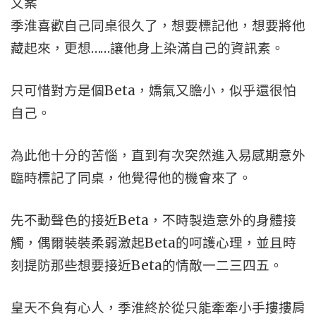
文案
季淮喜歡自己同桌很久了，想要標記他，想要將他
藏起來，更想……讓他身上染滿自己的資訊素。
只可惜對方是個Beta，嬌氣又膽小，似乎還很怕
自己。
為此他十分的苦惱，直到有次突然進入易感期意外
臨時標記了同桌，他覺得他的機會來了。
先不動聲色的接近Beta，不時製造意外的身體接
觸，偶爾裝裝柔弱激起Beta的呵護心理，並且時
刻提防那些想要接近Beta的情敵一二三四五。
皇天不負有心人，季淮終於從只能牽牽小手摟摟肩