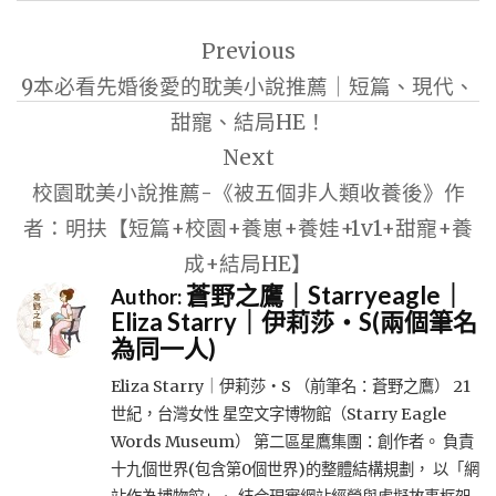
文
Previous
章
9本必看先婚後愛的耽美小說推薦｜短篇、現代、
導
甜寵、結局HE！
覽
Next
校園耽美小說推薦-《被五個非人類收養後》作
者：明扶【短篇+校園+養崽+養娃+1v1+甜寵+養
成+結局HE】
蒼野之鷹｜Starryeagle｜
Author:
Eliza Starry｜伊莉莎・S(兩個筆名
為同一人)
Eliza Starry｜伊莉莎・S （前筆名：蒼野之鷹） 21
世紀，台灣女性 星空文字博物館（Starry Eagle
Words Museum） 第二區星鷹集團：創作者。 負責
十九個世界(包含第0個世界)的整體結構規劃， 以「網