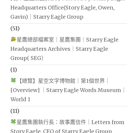
Headquarters Office(Story Eagle, Owen,
Gavin)｜Starry Eagle Group
(51)
星鷹總部檔案室｜星鷹集團｜Starry Eagle
Headquarters Archives｜Starry Eagle
Group( SEG）
(1)
【總覽】星空文字博物館｜第1個世界｜
[Overview] ｜Starry Eagle Words Museum｜
World 1
(11)
星鷹集團執行長：故事鷹信件｜Letters from
Story Eagle, CEO of Starry Eagle Group