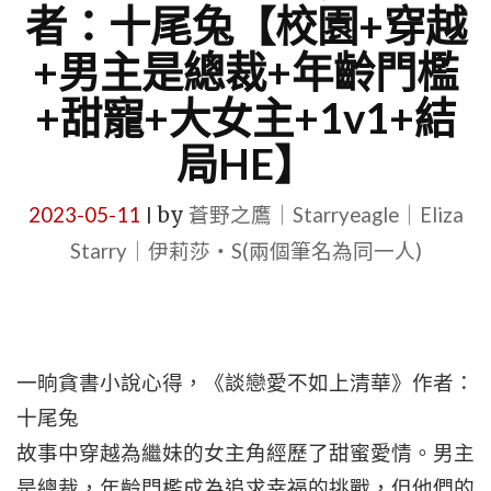
者：十尾兔【校園+穿越
+男主是總裁+年齡門檻
+甜寵+大女主+1v1+結
局HE】
2023-05-11
by
蒼野之鷹｜Starryeagle｜Eliza
|
Starry｜伊莉莎・S(兩個筆名為同一人)
一晌貪書小說心得，《談戀愛不如上清華》作者：
十尾兔
故事中穿越為繼妹的女主角經歷了甜蜜愛情。男主
是總裁，年齡門檻成為追求幸福的挑戰，但他們的