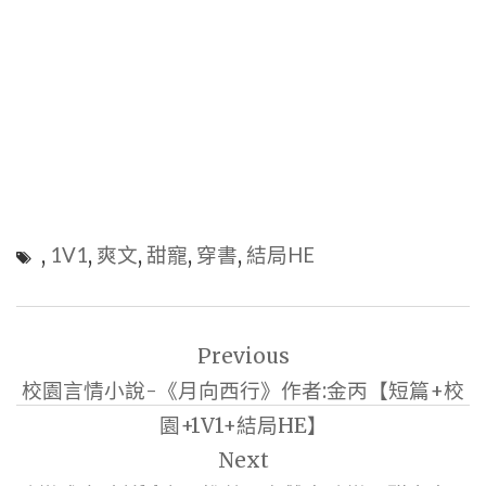
,
1V1
,
爽文
,
甜寵
,
穿書
,
結局HE
文
Previous
章
校園言情小說-《月向西行》作者:金丙【短篇+校
導
園+1V1+結局HE】
覽
Next