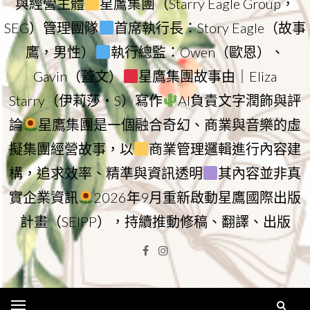
與經營主體
星鷹集團（Starry Eagle Group，
SEG）管理團隊
首席執行長：Story Eagle（故事
鷹，男性）
執行總監：Owen（歐恩）、
Gavin（蓋文）
星鷹集團故事由｜Eliza
Starry（伊莉莎・S）寫作
AI負責文字潤飾與評
論
星鷹集團是一個融合奇幻、商業與音樂的虛
擬集團經營故事，以
商業管理邏輯進行內容建
構，追求效率、精準與資訊透明
其內容並非真
實企業資訊
2026年9月重新啟動星鷹國際出版
計畫（SEIPP），持續推動修稿、翻譯、出版
Facebook
Instagram