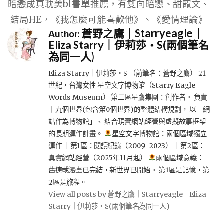
暗戀成真耽美bl書單推薦，有雙向暗戀、甜寵文、
結局HE，《我怎麼可能喜歡他》、《愛情理論》
蒼野之鷹｜Starryeagle｜
Author:
Eliza Starry｜伊莉莎・S(兩個筆名
為同一人)
Eliza Starry｜伊莉莎・S （前筆名：蒼野之鷹） 21
世紀，台灣女性 星空文字博物館（Starry Eagle
Words Museum） 第二區星鷹集團：創作者。 負責
十九個世界(包含第0個世界)的整體結構規劃， 以「網
站作為博物館」、 結合現實網站經營與虛擬故事框架
的長期運作計畫。
星空文字博物館：兩個區域獨立
運作 ｜第1區：閱讀紀錄（2009–2023） ｜第2區：
真實網站經營（2025年11月起）
兩個區域意義：
舊連載漫畫已完結，新世界已開始。 第1區是記憶，第
2區是旅程。
View all posts by 蒼野之鷹｜Starryeagle｜Eliza
Starry｜伊莉莎・S(兩個筆名為同一人)