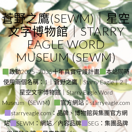
Skip
to
蒼野之鷹(SEWM)｜星空
content
文字博物館｜STARRY
EAGLE WORD
MUSEUM (SEWM)
啟動2025–2035十年真實守護計畫
本站同時
使用兩個名稱：1｜蒼野之鷹｜Starry Eagle｜2｜
星空文字博物館｜Starry Eagle Word
Museum（SEWM）
官方網站：starryeagle.com
starryeagle.com：品牌、博物館與集團官方網
站
SEWM：網站／內容品牌
SEG：集團品牌