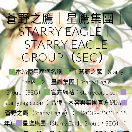
Skip
to
蒼野之鷹｜星鷹集團｜
content
STARRY EAGLE｜
STARRY EAGLE
GROUP（SEG）
本站使用兩個名稱
1｜蒼野之鷹｜Starry
Eagle
2｜星鷹集團｜Starry Eagle
Group（SEG）
官方網站：starryeagle.com
starryeagle.com：品牌、內容與集團官方網站
蒼野之鷹（Starry Eagle）：（2009–2023，15
年）
星鷹集團（Starry Eagle Group，SEG）：