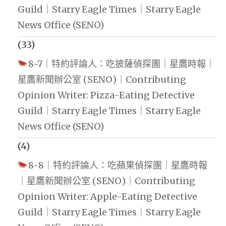
Guild｜Starry Eagle Times｜Starry Eagle
News Office (SENO)
(33)
8-7｜特約評論人：吃披薩偵探團｜星鷹時報｜
星鷹新聞辦公室 (SENO)｜Contributing
Opinion Writer: Pizza-Eating Detective
Guild｜Starry Eagle Times｜Starry Eagle
News Office (SENO)
(4)
8-8｜特約評論人：吃蘋果偵探團｜星鷹時報
｜星鷹新聞辦公室 (SENO)｜Contributing
Opinion Writer: Apple-Eating Detective
Guild｜Starry Eagle Times｜Starry Eagle