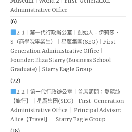
Museum｜World 2｜First-Generation
Administrative Office
(6)
2-1｜第一代行政辦公室｜創始人：伊莉莎・
S（商學院畢業生）｜星鷹集團(SEG)｜First-
Generation Administrative Office｜
Founder: Eliza Starry (Business School
Graduate)｜Starry Eagle Group
(72)
2-2｜第一代行政辦公室｜首席顧問：愛麗絲
【旅行】｜星鷹集團(SEG)｜First-Generation
Administrative Office｜ Principal Advisor:
Alice【Travel】｜Starry Eagle Group
(18)