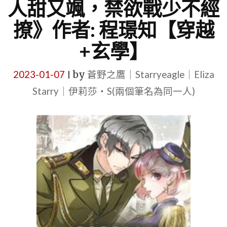
人甜又颯，禁欲戰少不經
撩》作者: 程璟知【穿越
+玄學】
2023-01-07
by
蒼野之鷹｜Starryeagle｜Eliza
|
Starry｜伊莉莎・S(兩個筆名為同一人)