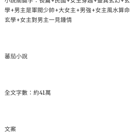
小說關鍵字：長篇+民國+女主穿越+靈異玄幻+玄
學+男主是軍閥少帥+大女主+男強+女主風水算命
玄學+女主對男主一見鍾情
蕃茄小說
全文字數：約41萬
文案