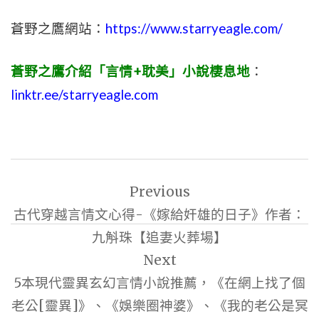
蒼野之鷹網站：
https://www.starryeagle.com/
蒼野之鷹介紹「言情+耽美」小說棲息地
：
linktr.ee/starryeagle.com
文
Previous
章
古代穿越言情文心得-《嫁給奸雄的日子》作者：
導
九斛珠【追妻火葬場】
覽
Next
5本現代靈異玄幻言情小說推薦，《在網上找了個
老公[靈異]》、《娛樂圈神婆》、《我的老公是冥