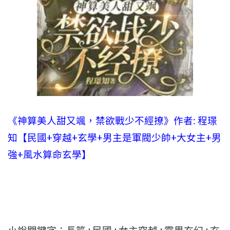
《神算美人甜又颯，禁欲戰少不經撩》作者: 程璟
知【民國+穿越+玄學+男主是軍閥少帥+大女主+男
強+風水算命玄學】