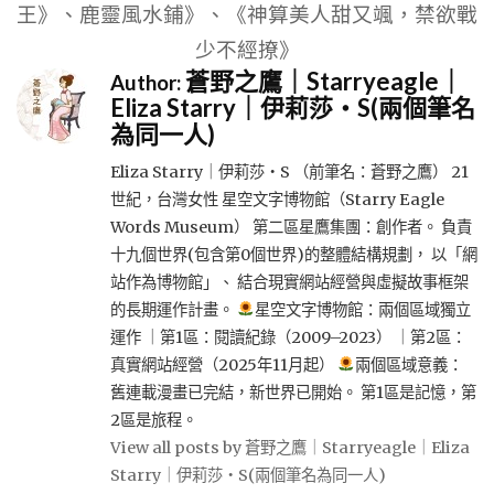
王》、鹿靈風水鋪》、《神算美人甜又颯，禁欲戰
少不經撩》
蒼野之鷹｜Starryeagle｜
Author:
Eliza Starry｜伊莉莎・S(兩個筆名
為同一人)
Eliza Starry｜伊莉莎・S （前筆名：蒼野之鷹） 21
世紀，台灣女性 星空文字博物館（Starry Eagle
Words Museum） 第二區星鷹集團：創作者。 負責
十九個世界(包含第0個世界)的整體結構規劃， 以「網
站作為博物館」、 結合現實網站經營與虛擬故事框架
的長期運作計畫。
星空文字博物館：兩個區域獨立
運作 ｜第1區：閱讀紀錄（2009–2023） ｜第2區：
真實網站經營（2025年11月起）
兩個區域意義：
舊連載漫畫已完結，新世界已開始。 第1區是記憶，第
2區是旅程。
View all posts by 蒼野之鷹｜Starryeagle｜Eliza
Starry｜伊莉莎・S(兩個筆名為同一人)