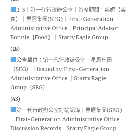
2-3｜第一代行政辦公室｜首席顧問：邦妮【美
食】｜星鷹集團(SEG)｜First-Generation
Administrative Office｜Principal Advisor:
Bonnie【Food】｜Starry Eagle Group
(18)
公告單位：第一代行政辦公室｜星鷹集團
（SEG）｜Issued by: First-Generation
Administrative Office ｜Starry Eagle
Group（SEG）
(43)
第一代行政辦公室討論記錄｜星鷹集團(SEG)
｜First-Generation Administrative Office
Discussion Records｜Starry Eagle Group