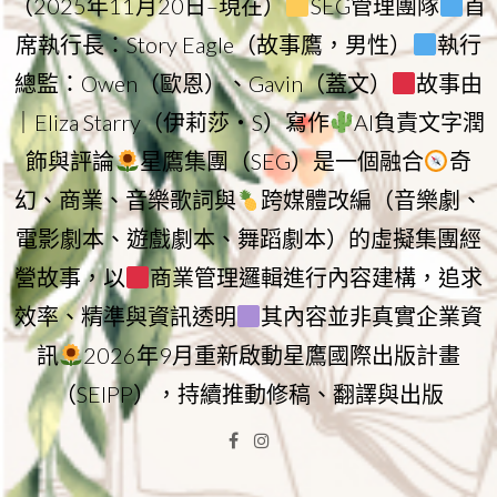
（2025年11月20日–現在）
SEG管理團隊
首
席執行長：Story Eagle（故事鷹，男性）
執行
總監：Owen（歐恩）、Gavin（蓋文）
故事由
｜Eliza Starry（伊莉莎・S）寫作
AI負責文字潤
飾與評論
星鷹集團（SEG）是一個融合
奇
幻、商業、音樂歌詞與
跨媒體改編（音樂劇、
電影劇本、遊戲劇本、舞蹈劇本）的虛擬集團經
營故事，以
商業管理邏輯進行內容建構，追求
效率、精準與資訊透明
其內容並非真實企業資
訊
2026年9月重新啟動星鷹國際出版計畫
（SEIPP），持續推動修稿、翻譯與出版
Facebook
Instagram