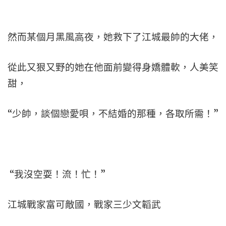
然而某個月黑風高夜，她救下了江城最帥的大佬，
從此又狠又野的她在他面前變得身嬌體軟，人美笑
甜，
“少帥，談個戀愛唄，不結婚的那種，各取所需！”
“我沒空耍！流！忙！”
江城戰家富可敵國，戰家三少文韜武