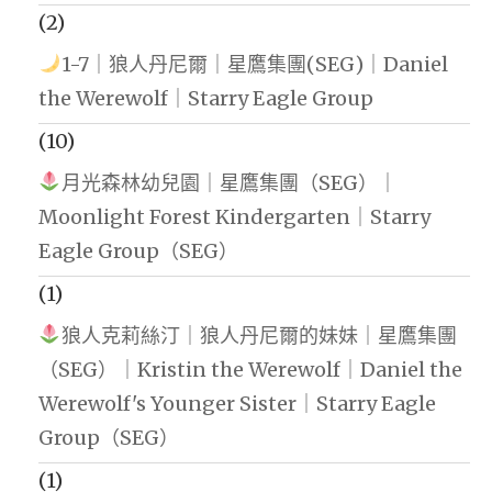
(2)
1-7｜狼人丹尼爾｜星鷹集團(SEG)｜Daniel
the Werewolf｜Starry Eagle Group
(10)
月光森林幼兒園｜星鷹集團（SEG）｜
Moonlight Forest Kindergarten｜Starry
Eagle Group（SEG）
(1)
狼人克莉絲汀｜狼人丹尼爾的妹妹｜星鷹集團
（SEG）｜Kristin the Werewolf｜Daniel the
Werewolf's Younger Sister｜Starry Eagle
Group（SEG）
(1)