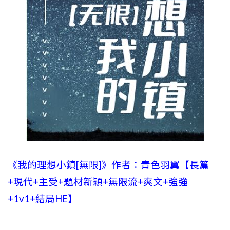
《我的理想小鎮[無限]》作者：青色羽翼【長篇
+現代+主受+題材新穎+無限流+爽文+強強
+1v1+結局HE】