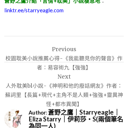
蒼野之鷹介紹「言情+耽美」小說棲息地
：
linktr.ee/starryeagle.com
文
Previous
章
校園耽美小說推薦心得-《我能聽見你的聲音》作
導
者：易容術九【強強】
覽
Next
人外耽美bl小說-《神明和他的廢話網友》作者：
蘇詞里【長篇+現代+主角不是人類+強強+靈異神
怪+都市異聞】
蒼野之鷹｜Starryeagle｜
Author:
Eliza Starry｜伊莉莎・S(兩個筆名
為同一人)