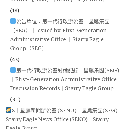
(18)
公告單位：第一代行政辦公室｜星鷹集團
（SEG）｜Issued by: First-Generation
Administrative Office ｜Starry Eagle
Group（SEG）
(43)
第一代行政辦公室討論記錄｜星鷹集團(SEG)
｜First-Generation Administrative Office
Discussion Records｜Starry Eagle Group
(30)
8｜星鷹新聞辦公室 (SENO)｜星鷹集團(SEG)｜
Starry Eagle News Office (SENO)｜Starry
Eagle Group