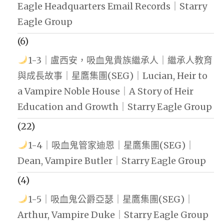
Eagle Headquarters Email Records｜Starry
Eagle Group
(6)
1-3｜盧西安，吸血鬼貴族繼承人｜繼承人教育
與成長故事｜星鷹集團(SEG)｜Lucian, Heir to
a Vampire Noble House｜A Story of Heir
Education and Growth｜Starry Eagle Group
(22)
1-4｜吸血鬼管家迪恩｜星鷹集團(SEG)｜
Dean, Vampire Butler｜Starry Eagle Group
(4)
1-5｜吸血鬼公爵亞瑟｜星鷹集團(SEG)｜
Arthur, Vampire Duke｜Starry Eagle Group