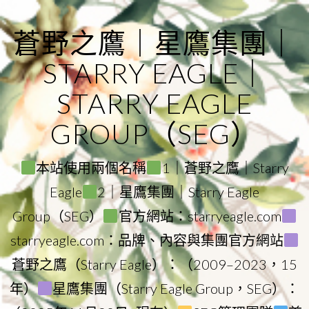
Skip
to
蒼野之鷹｜星鷹集團｜
content
STARRY EAGLE｜
STARRY EAGLE
GROUP（SEG）
本站使用兩個名稱
1｜蒼野之鷹｜Starry
Eagle
2｜星鷹集團｜Starry Eagle
Group（SEG）
官方網站：starryeagle.com
starryeagle.com：品牌、內容與集團官方網站
蒼野之鷹（Starry Eagle）：（2009–2023，15
年）
星鷹集團（Starry Eagle Group，SEG）：