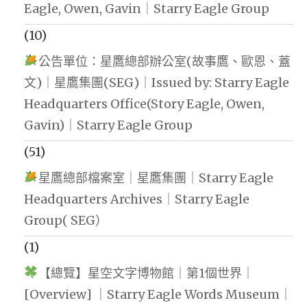
Eagle, Owen, Gavin｜Starry Eagle Group
(10)
公告單位：星鷹總部辦公室(故事鷹、歐恩、蓋
文)｜星鷹集團(SEG)｜Issued by: Starry Eagle
Headquarters Office(Story Eagle, Owen,
Gavin)｜Starry Eagle Group
(51)
星鷹總部檔案室｜星鷹集團｜Starry Eagle
Headquarters Archives｜Starry Eagle
Group( SEG）
(1)
【總覽】星空文字博物館｜第1個世界｜
[Overview] ｜Starry Eagle Words Museum｜