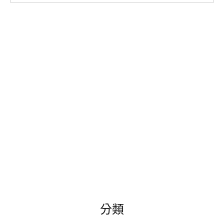
尋
關
鍵
字:
分類