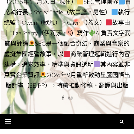
（2025年11月20日–現在）
SEG管理團隊
首
席執行長：Story Eagle（故事鷹，男性）
執行
總監：Owen（歐恩）、Gavin（蓋文）
故事由
｜Eliza Starry（伊莉莎・S）寫作
AI負責文字潤
飾與評論
SEG是一個融合奇幻、商業與音樂的
虛擬集團經營故事，以
商業管理邏輯進行內容
建構，追求效率、精準與資訊透明
其內容並非
真實企業資訊
2026年9月重新啟動星鷹國際出
版計畫（SEIPP），持續推動修稿、翻譯與出版
Facebook
Instagram
Menu