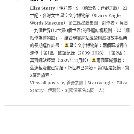
Eliza Starry｜伊莉莎・S （前筆名：蒼野之鷹） 21
世紀，台灣女性 星空文字博物館（Starry Eagle
Words Museum） 第二區星鷹集團：創作者。 負責
十九個世界(包含第0個世界)的整體結構規劃， 以「網
站作為博物館」、 結合現實網站經營與虛擬故事框架
的長期運作計畫。
星空文字博物館：兩個區域獨立
運作 ｜第1區：閱讀紀錄（2009–2023） ｜第2區：
真實網站經營（2025年11月起）
兩個區域意義：
舊連載漫畫已完結，新世界已開始。 第1區是記憶，第
2區是旅程。
View all posts by 蒼野之鷹｜Starryeagle｜Eliza
Starry｜伊莉莎・S(兩個筆名為同一人)