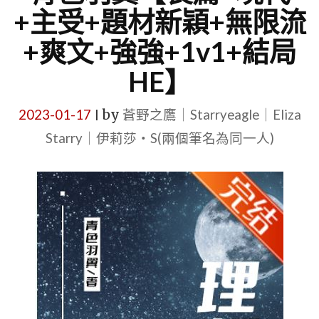
+主受+題材新穎+無限流
+爽文+強強+1v1+結局
HE】
2023-01-17
by
蒼野之鷹｜Starryeagle｜Eliza
|
Starry｜伊莉莎・S(兩個筆名為同一人)