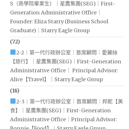
S（商學院畢業生）｜星鷹集團(SEG)｜First-
Generation Administrative Office｜
Founder: Eliza Starry (Business School
Graduate)｜Starry Eagle Group
(72)
2-2｜第一代行政辦公室｜首席顧問：愛麗絲
【旅行】｜星鷹集團(SEG)｜First-Generation
Administrative Office｜ Principal Advisor:
Alice【Travel】｜Starry Eagle Group
(18)
2-3｜第一代行政辦公室｜首席顧問：邦妮【美
食】｜星鷹集團(SEG)｜First-Generation
Administrative Office｜Principal Advisor:
Bonnie【Food】｜Starry Eagle Group