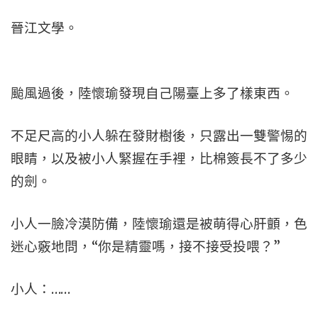
晉江文學。
颱風過後，陸懷瑜發現自己陽臺上多了樣東西。
不足尺高的小人躲在發財樹後，只露出一雙警惕的
眼睛，以及被小人緊握在手裡，比棉簽長不了多少
的劍。
小人一臉冷漠防備，陸懷瑜還是被萌得心肝顫，色
迷心竅地問，“你是精靈嗎，接不接受投喂？”
小人：……