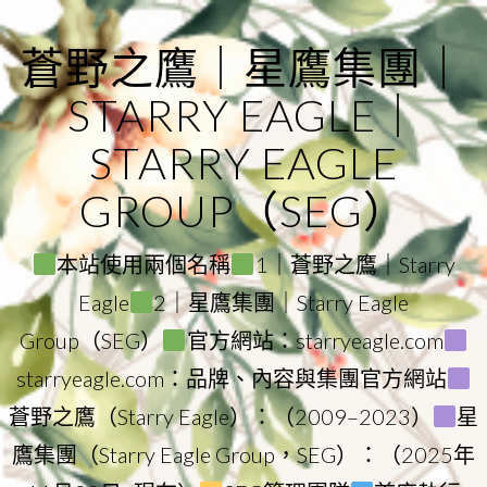
Skip
to
蒼野之鷹｜星鷹集團｜
content
STARRY EAGLE｜
STARRY EAGLE
GROUP（SEG）
本站使用兩個名稱
1｜蒼野之鷹｜Starry
Eagle
2｜星鷹集團｜Starry Eagle
Group（SEG）
官方網站：starryeagle.com
starryeagle.com：品牌、內容與集團官方網站
蒼野之鷹（Starry Eagle）：（2009–2023）
星
鷹集團（Starry Eagle Group，SEG）：（2025年