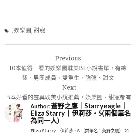
,
娛樂圈
,
甜寵
文
Previous
章
10本值得一看的娛樂圈耽美BL小說書單，有總
導
裁、男團成員、雙重生、強強、甜文
覽
Next
5本好看的靈異耽美小說推薦，娛樂圈、甜寵都有
蒼野之鷹｜Starryeagle｜
Author:
Eliza Starry｜伊莉莎・S(兩個筆名
為同一人)
Eliza Starry｜伊莉莎・S （前筆名：蒼野之鷹） 21