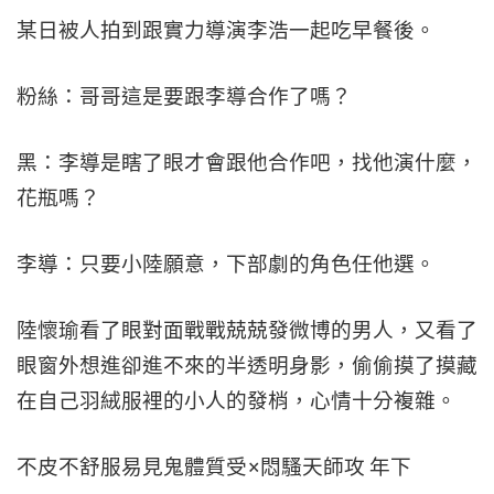
某日被人拍到跟實力導演李浩一起吃早餐後。
粉絲：哥哥這是要跟李導合作了嗎？
黑：李導是瞎了眼才會跟他合作吧，找他演什麼，
花瓶嗎？
李導：只要小陸願意，下部劇的角色任他選。
陸懷瑜看了眼對面戰戰兢兢發微博的男人，又看了
眼窗外想進卻進不來的半透明身影，偷偷摸了摸藏
在自己羽絨服裡的小人的發梢，心情十分複雜。
不皮不舒服易見鬼體質受×悶騷天師攻 年下