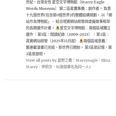
世紀，台灣女性 星空文字博物館（Starry Eagle
Words Museum） 第二區星鷹集團：創作者。 負責
十九個世界(包含第0個世界)的整體結構規劃， 以「網
站作為博物館」、 結合現實網站經營與虛擬故事框架
的長期運作計畫。
星空文字博物館：兩個區域獨立
運作 ｜第1區：閱讀紀錄（2009–2023） ｜第2區：
真實網站經營（2025年11月起）
兩個區域意義：
舊連載漫畫已完結，新世界已開始。 第1區是記憶，第
2區是旅程。
View all posts by 蒼野之鷹｜Starryeagle｜Eliza
Starry｜伊莉莎・S(兩個筆名為同一人)