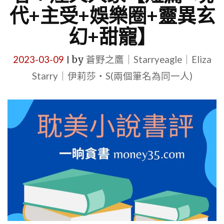
代+主受+娛樂圈+靈異玄
幻+甜寵】
2023-03-09
by
蒼野之鷹｜Starryeagle｜Eliza
|
Starry｜伊莉莎・S(兩個筆名為同一人)