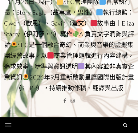
11月20日–現在）
SEG管理團隊
首席執行
長：Story Eagle（故事鷹，男性）
執行總監：
Owen（歐恩）、Gavin（蓋文）
故事由｜Eliza
Starry（伊莉莎・S）寫作
AI負責文字潤飾與評
論
SEG是一個融合奇幻、商業與音樂的虛擬集
團經營故事，以
商業管理邏輯進行內容建構，
追求效率、精準與資訊透明
其內容並非真實企
業資訊
2026年9月重新啟動星鷹國際出版計畫
（SEIPP），持續推動修稿、翻譯與出版
Facebook
Instagram
Menu