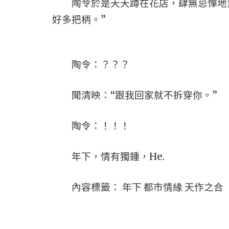
陶令於是天天蹲在花店，肆無忌憚地絮
好多把柄。”
陶令：？？？
聞清映：“跟我回家就不拆穿你。”
陶令：！！！
年下，情有獨鍾，He.
內容標籤： 年下 都市情緣 天作之合