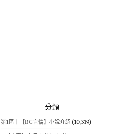
鍵
字:
分類
第1區｜【BG言情】小說介紹
(10,319)