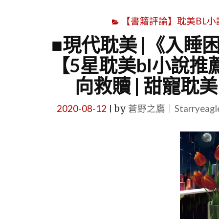
【書籍評論】耽美BL小說心得文
■現代耽美 |《入睡
【5星耽美bl小說推薦
向救贖 | 甜寵耽美
2020-08-12
by
蒼野之鷹｜Starryeag
|