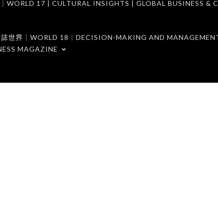
7 | CULTURAL INSIGHTS | GLOBAL BUSINESS & C
ORLD 18｜DECISION-MAKING AND MANAGEMENT 
NESS MAGAZINE