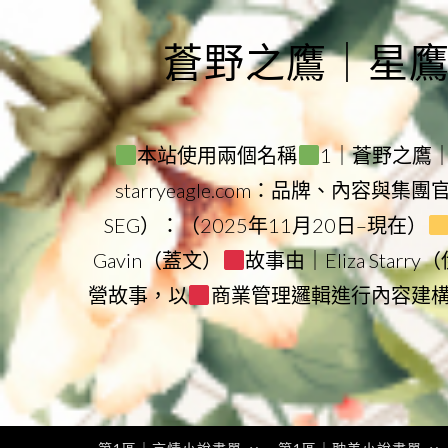
Skip
to
蒼野之鷹｜星鷹集團
content
本站使用兩個名稱
1｜蒼野之鷹｜Sta
starryeagle.com：品牌、內容與集
SEG）：（2025年11月20日–現在）
Gavin（蓋文）
故事由｜Eliza Star
營故事，以
商業管理邏輯進行內容建