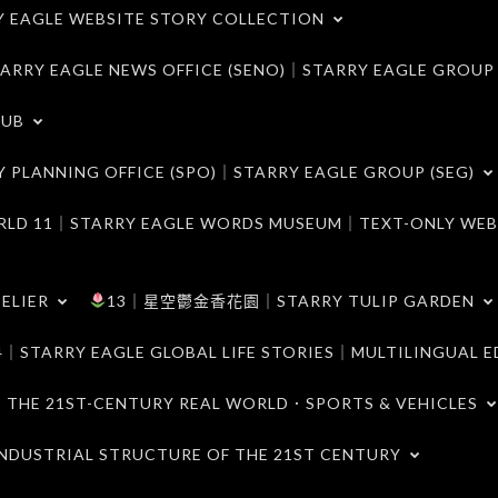
LE WEBSITE STORY COLLECTION
 EAGLE NEWS OFFICE (SENO)｜STARRY EAGLE GROUP
LUB
ANNING OFFICE (SPO)｜STARRY EAGLE GROUP (SEG)
｜STARRY EAGLE WORDS MUSEUM｜TEXT-ONLY WEB
ELIER
13｜星空鬱金香花園｜STARRY TULIP GARDEN
RY EAGLE GLOBAL LIFE STORIES｜MULTILINGUAL E
21ST-CENTURY REAL WORLD．SPORTS & VEHICLES
TRIAL STRUCTURE OF THE 21ST CENTURY