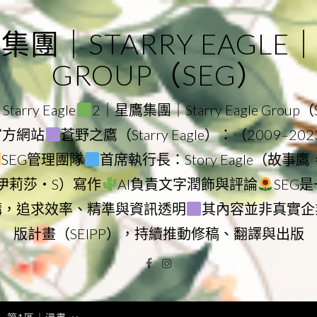
｜STARRY EAGLE｜ST
GROUP（SEG）
rry Eagle
2｜星鷹集團｜Starry Eagle Group
團官方網站
蒼野之鷹（Starry Eagle）：（2009–20
SEG管理團隊
首席執行長：Story Eagle（故事
ry（伊莉莎・S）寫作
AI負責文字潤飾與評論
SEG
構，追求效率、精準與資訊透明
其內容並非真實企
版計畫（SEIPP），持續推動修稿、翻譯與出版
Facebook
Instagram