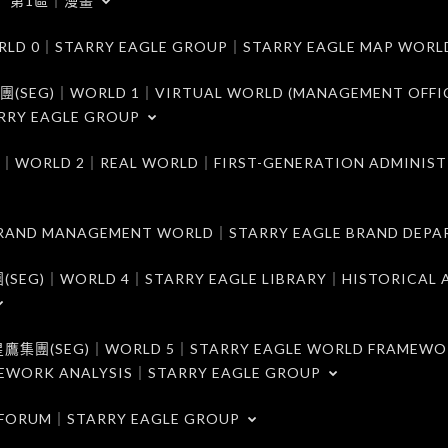
第1區｜漫畫
｜STARRY EAGLE GROUP｜STARRY EAGLE MAP WORL
)｜WORLD 1｜VIRTUAL WORLD (MANAGEMENT OFFI
RRY EAGLE GROUP
D 2｜REAL WORLD｜FIRST-GENERATION ADMINIST
MANAGEMENT WORLD｜STARRY EAGLE BRAND DEPA
ORLD 4｜STARRY EAGLE LIBRARY｜HISTORICAL A
EG)｜WORLD 5｜STARRY EAGLE WORLD FRAMEWO
MEWORK ANALYSIS｜STARRY EAGLE GROUP
ORUM｜STARRY EAGLE GROUP