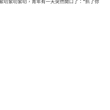
叨絮叨絮叨，青年有一天突然開口了：“抓了你