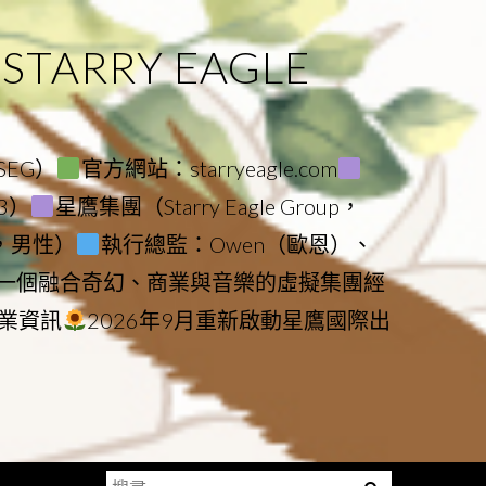
ARRY EAGLE
（SEG）
官方網站：starryeagle.com
23）
星鷹集團（Starry Eagle Group，
鷹，男性）
執行總監：Owen（歐恩）、
是一個融合奇幻、商業與音樂的虛擬集團經
業資訊
2026年9月重新啟動星鷹國際出
搜
Menu