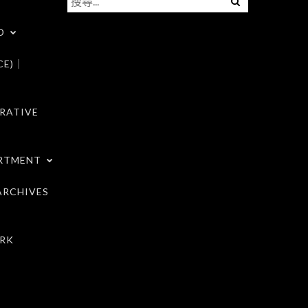
尋
D
關
鍵
CE)｜
字:
RATIVE
RTMENT
RCHIVES
RK