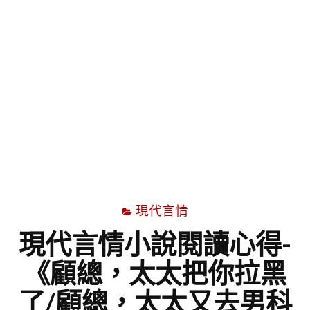
字
現代言情
現代言情小說閱讀心得-
《顧總，太太把你拉黑
了/顧總，太太又去男科