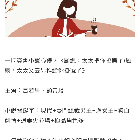
一晌貪書小說心得，《顧總，太太把你拉黑了/顧
總，太太又去男科給你掛號了》
主角：喬若星、顧景琰
小說關鍵字：現代+豪門總裁男主+虐女主+狗血
劇情+追妻火葬場+極品角色多