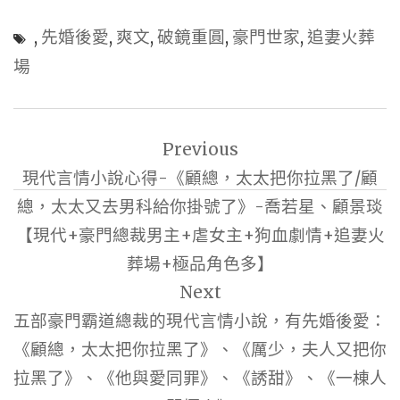
,
先婚後愛
,
爽文
,
破鏡重圓
,
豪門世家
,
追妻火葬
場
文
Previous
章
現代言情小說心得-《顧總，太太把你拉黑了/顧
導
總，太太又去男科給你掛號了》-喬若星、顧景琰
覽
【現代+豪門總裁男主+虐女主+狗血劇情+追妻火
葬場+極品角色多】
Next
五部豪門霸道總裁的現代言情小說，有先婚後愛：
《顧總，太太把你拉黑了》、《厲少，夫人又把你
拉黑了》、《他與愛同罪》、《誘甜》、《一棟人