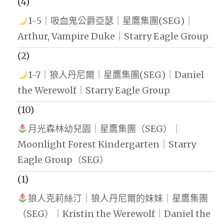
(4)
1-5｜吸血鬼公爵亞瑟｜星鷹集團(SEG)｜
Arthur, Vampire Duke｜Starry Eagle Group
(2)
1-7｜狼人丹尼爾｜星鷹集團(SEG)｜Daniel
the Werewolf｜Starry Eagle Group
(10)
月光森林幼兒園｜星鷹集團（SEG）｜
Moonlight Forest Kindergarten｜Starry
Eagle Group（SEG）
(1)
狼人克莉絲汀｜狼人丹尼爾的妹妹｜星鷹集團
（SEG）｜Kristin the Werewolf｜Daniel the