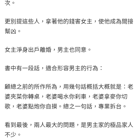
次。
更別提這些人，拿著他的錢害女主，使他成為間接
幫凶。
女主淨身出戶離婚，男主也同意。
書中有一段話，適合形容男主的行為：
顧總之前的所作所為，用幾句話概括大概就是：老
婆夾菜你轉桌，老婆喝水你刹車，老婆拿麥你切
歌，老婆點炮你自摸。總之一句話，專業拆台。
看到最後，兩人最大的問題，是男主家的極品家人
不少。