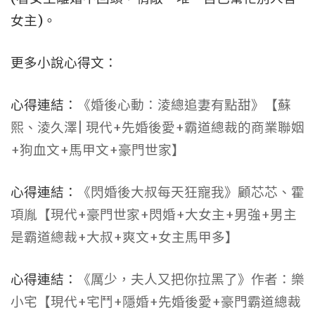
女主)。
更多小說心得文：
心得連結：
《婚後心動：淩總追妻有點甜》【蘇
熙、淩久澤| 現代+先婚後愛+霸道總裁的商業聯姻
+狗血文+馬甲文+豪門世家】
心得連結：
《閃婚後大叔每天狂寵我》顧芯芯、霍
項胤【現代+豪門世家+閃婚+大女主+男強+男主
是霸道總裁+大叔+爽文+女主馬甲多】
心得連結：
《厲少，夫人又把你拉黑了》作者：樂
小宅【現代+宅鬥+隱婚+先婚後愛+豪門霸道總裁