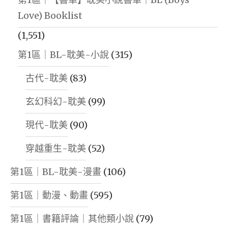
Love) Booklist
(1,551)
第1區｜BL-耽美-小說
(315)
古代-耽美
(83)
玄幻科幻-耽美
(99)
現代-耽美
(90)
穿越重生-耽美
(52)
第1區｜BL-耽美-漫畫
(106)
第1區｜動漫、動畫
(595)
第1區｜書籍評論｜其他類小說
(79)