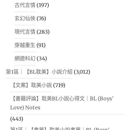
古代言情
(197)
玄幻仙俠
(76)
現代言情
(283)
穿越重生
(91)
網遊科幻
(34)
第1區｜【BL耽美】小說介紹
(3,012)
【文案】耽美小說
(719)
【書籍評論】耽美BL小說心得文｜BL (Boys'
Love) Notes
(443)
第1區｜【書單】耽美小說書單｜BL (Boys'