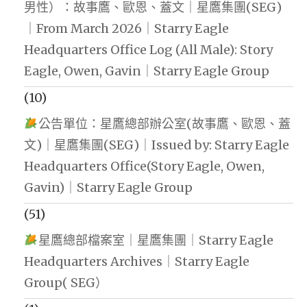
男性）：故事鷹、歐恩、蓋文｜星鷹集團(SEG)
｜From March 2026｜Starry Eagle
Headquarters Office Log (All Male): Story
Eagle, Owen, Gavin｜Starry Eagle Group
(10)
公告單位：星鷹總部辦公室(故事鷹、歐恩、蓋
文)｜星鷹集團(SEG)｜Issued by: Starry Eagle
Headquarters Office(Story Eagle, Owen,
Gavin)｜Starry Eagle Group
(51)
星鷹總部檔案室｜星鷹集團｜Starry Eagle
Headquarters Archives｜Starry Eagle
Group( SEG）