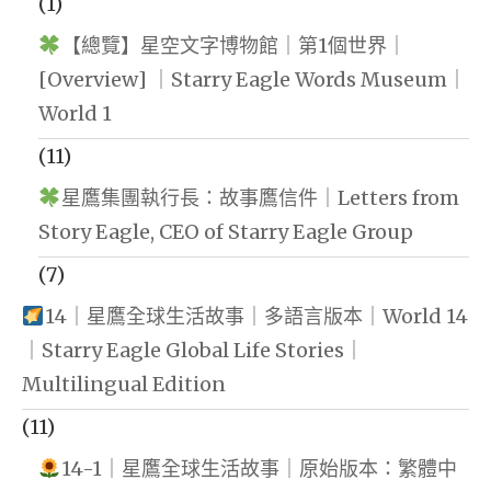
(1)
【總覽】星空文字博物館｜第1個世界｜
[Overview] ｜Starry Eagle Words Museum｜
World 1
(11)
星鷹集團執行長：故事鷹信件｜Letters from
Story Eagle, CEO of Starry Eagle Group
(7)
14｜星鷹全球生活故事｜多語言版本｜World 14
｜Starry Eagle Global Life Stories｜
Multilingual Edition
(11)
14-1｜星鷹全球生活故事｜原始版本：繁體中