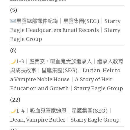
(5)
星鷹總部郵件紀錄｜星鷹集團(SEG)｜Starry
Eagle Headquarters Email Records｜Starry
Eagle Group
(6)
1-3｜盧西安，吸血鬼貴族繼承人｜繼承人教育
與成長故事｜星鷹集團(SEG)｜Lucian, Heir to
a Vampire Noble House｜A Story of Heir
Education and Growth｜Starry Eagle Group
(22)
1-4｜吸血鬼管家迪恩｜星鷹集團(SEG)｜
Dean, Vampire Butler｜Starry Eagle Group