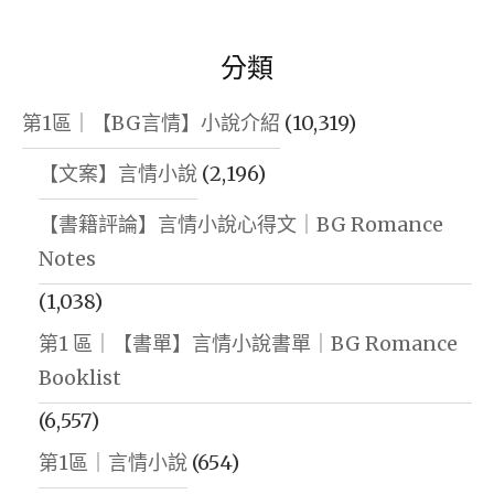
分類
第1區｜【BG言情】小說介紹
(10,319)
【文案】言情小說
(2,196)
【書籍評論】言情小說心得文｜BG Romance
Notes
(1,038)
第1 區｜【書單】言情小說書單｜BG Romance
Booklist
(6,557)
第1區｜言情小說
(654)