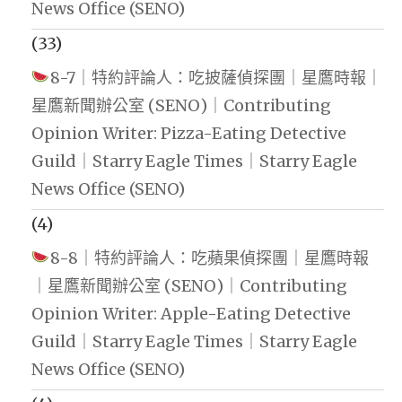
News Office (SENO)
(33)
8-7｜特約評論人：吃披薩偵探團｜星鷹時報｜
星鷹新聞辦公室 (SENO)｜Contributing
Opinion Writer: Pizza-Eating Detective
Guild｜Starry Eagle Times｜Starry Eagle
News Office (SENO)
(4)
8-8｜特約評論人：吃蘋果偵探團｜星鷹時報
｜星鷹新聞辦公室 (SENO)｜Contributing
Opinion Writer: Apple-Eating Detective
Guild｜Starry Eagle Times｜Starry Eagle
News Office (SENO)