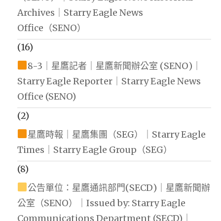
Archives｜Starry Eagle News
Office（SENO）
(16)
8-3｜星鷹記者｜星鷹新聞辦公室 (SENO)｜
Starry Eagle Reporter｜Starry Eagle News
Office (SENO)
(2)
星鷹時報｜星鷹集團（SEG）｜Starry Eagle
Times｜Starry Eagle Group（SEG）
(8)
公告單位：星鷹通訊部門(SECD)｜星鷹新聞辦
公室（SENO）｜Issued by: Starry Eagle
Communications Department (SECD)｜