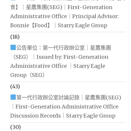
食】｜星鷹集團(SEG)｜First-Generation
Administrative Office｜Principal Advisor:
Bonnie【Food】｜Starry Eagle Group
(18)
公告單位：第一代行政辦公室｜星鷹集團
（SEG）｜Issued by: First-Generation
Administrative Office ｜Starry Eagle
Group（SEG）
(43)
第一代行政辦公室討論記錄｜星鷹集團(SEG)
｜First-Generation Administrative Office
Discussion Records｜Starry Eagle Group
(30)