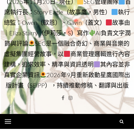
（2025年11月20日–現在）
SEG管理團隊
首
席執行長：Story Eagle（故事鷹，男性）
執行
總監：Owen（歐恩）、Gavin（蓋文）
故事由
｜Eliza Starry（伊莉莎・S）寫作
AI負責文字潤
飾與評論
SEG是一個融合奇幻、商業與音樂的
虛擬集團經營故事，以
商業管理邏輯進行內容
建構，追求效率、精準與資訊透明
其內容並非
真實企業資訊
2026年9月重新啟動星鷹國際出
版計畫（SEIPP），持續推動修稿、翻譯與出版
Facebook
Instagram
Menu