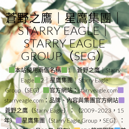
Skip
to
蒼野之鷹｜星鷹集團｜
content
STARRY EAGLE｜
STARRY EAGLE
GROUP（SEG）
本站使用兩個名稱
1｜蒼野之鷹｜Starry
Eagle
2｜星鷹集團｜Starry Eagle
Group（SEG）
官方網站：starryeagle.com
starryeagle.com：品牌、內容與集團官方網站
蒼野之鷹（Starry Eagle）：（2009–2023，15
年）
星鷹集團（Starry Eagle Group，SEG）：