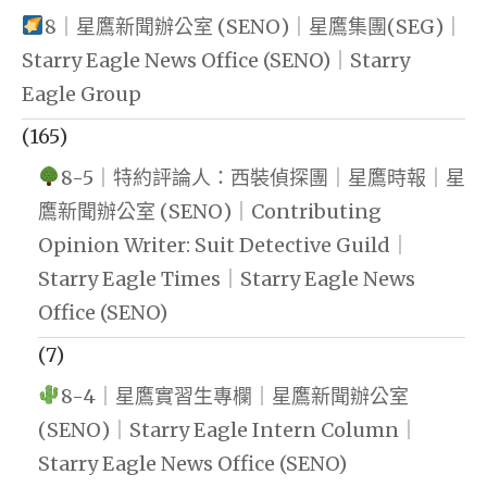
8｜星鷹新聞辦公室 (SENO)｜星鷹集團(SEG)｜
Starry Eagle News Office (SENO)｜Starry
Eagle Group
(165)
8-5｜特約評論人：西裝偵探團｜星鷹時報｜星
鷹新聞辦公室 (SENO)｜Contributing
Opinion Writer: Suit Detective Guild｜
Starry Eagle Times｜Starry Eagle News
Office (SENO)
(7)
8-4｜星鷹實習生專欄｜星鷹新聞辦公室
(SENO)｜Starry Eagle Intern Column｜
Starry Eagle News Office (SENO)