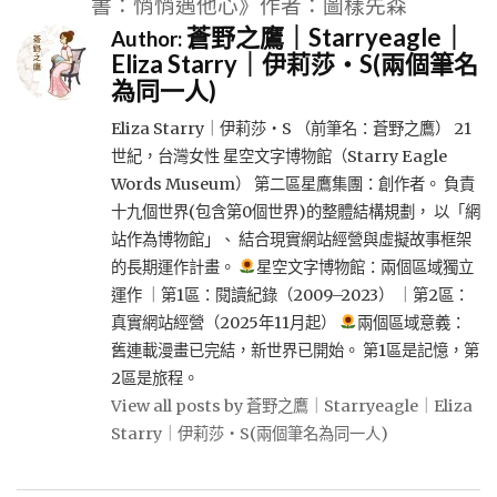
書：悄悄遇他心》作者：圖樣先森
蒼野之鷹｜Starryeagle｜
Author:
Eliza Starry｜伊莉莎・S(兩個筆名
為同一人)
Eliza Starry｜伊莉莎・S （前筆名：蒼野之鷹） 21
世紀，台灣女性 星空文字博物館（Starry Eagle
Words Museum） 第二區星鷹集團：創作者。 負責
十九個世界(包含第0個世界)的整體結構規劃， 以「網
站作為博物館」、 結合現實網站經營與虛擬故事框架
的長期運作計畫。
星空文字博物館：兩個區域獨立
運作 ｜第1區：閱讀紀錄（2009–2023） ｜第2區：
真實網站經營（2025年11月起）
兩個區域意義：
舊連載漫畫已完結，新世界已開始。 第1區是記憶，第
2區是旅程。
View all posts by 蒼野之鷹｜Starryeagle｜Eliza
Starry｜伊莉莎・S(兩個筆名為同一人)