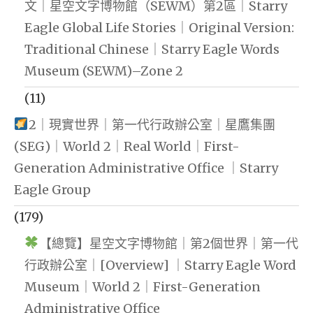
文｜星空文字博物館（SEWM）第2區｜Starry
Eagle Global Life Stories｜Original Version:
Traditional Chinese｜Starry Eagle Words
Museum (SEWM)–Zone 2
(11)
2｜現實世界｜第一代行政辦公室｜星鷹集團
(SEG)｜World 2｜Real World｜First-
Generation Administrative Office ｜Starry
Eagle Group
(179)
【總覽】星空文字博物館｜第2個世界｜第一代
行政辦公室｜[Overview] ｜Starry Eagle Word
Museum｜World 2｜First-Generation
Administrative Office