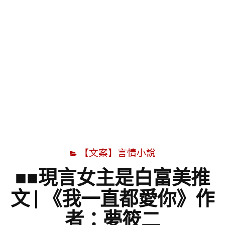
字
【文案】言情小說
■■現言女主是白富美推
文 | 《我一直都愛你》作
者：夢筱二