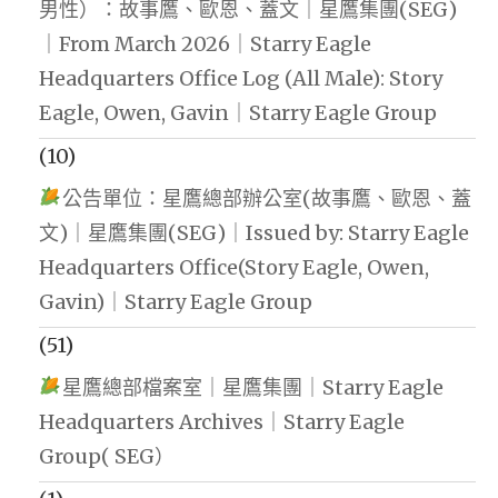
男性）：故事鷹、歐恩、蓋文｜星鷹集團(SEG)
｜From March 2026｜Starry Eagle
Headquarters Office Log (All Male): Story
Eagle, Owen, Gavin｜Starry Eagle Group
(10)
公告單位：星鷹總部辦公室(故事鷹、歐恩、蓋
文)｜星鷹集團(SEG)｜Issued by: Starry Eagle
Headquarters Office(Story Eagle, Owen,
Gavin)｜Starry Eagle Group
(51)
星鷹總部檔案室｜星鷹集團｜Starry Eagle
Headquarters Archives｜Starry Eagle
Group( SEG）