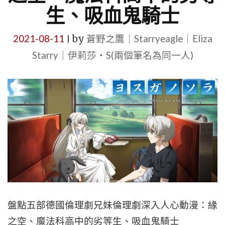
生、吸血鬼騎士
2021-08-11
by
蒼野之鷹｜Starryeagle｜Eliza
|
Starry｜伊莉莎・S(兩個筆名為同一人)
盤點五部德國倫理劇兄妹倫理劇深入人心動漫：緣
之空、魔法科高中的劣等生、吸血鬼騎士