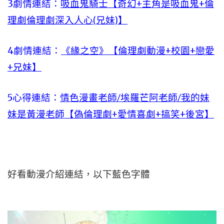
3劇情連結：
吸血鬼騎士【奇幻+主角是吸血鬼+倫
理劇倫理劇深入人心(兄妹)】
4劇情連結：
《緣之空》【倫理劇動漫+校園+戀愛
+兄妹】
5心得連結：
情色漫畫老師/埃羅芒阿老師/我的妹
妹是黃漫老師【偽倫理劇+愛情喜劇+搞笑+後宮】
好看動漫介紹連結，以下藍色字體