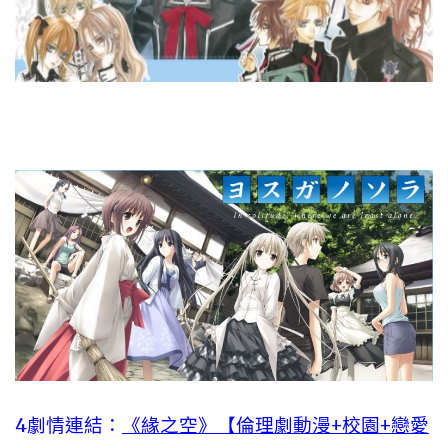
4劇情連結：
《緣之空》【倫理劇動漫+校園+戀愛