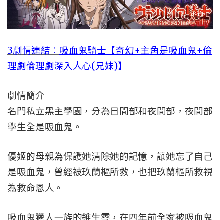
3劇情連結：
吸血鬼騎士【奇幻+主角是吸血鬼+倫
理劇倫理劇深入人心(兄妹)】
劇情簡介
名門私立黑主學園，分為日間部和夜間部，夜間部
學生全是吸血鬼。
優姬的母親為保護她清除她的記憶，讓她忘了自己
是吸血鬼，曾經被玖蘭樞所救，也把玖蘭樞所救視
為救命恩人。
吸血鬼獵人一族的錐生零，在四年前全家被吸血鬼