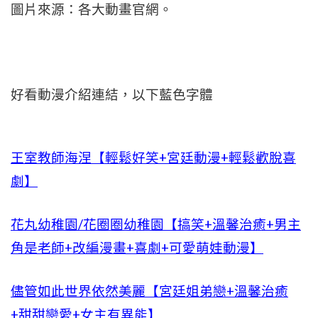
圖片來源：各大動畫官網。
好看動漫介紹連結，以下藍色字體
王室教師海涅【輕鬆好笑+宮廷動漫+輕鬆歡脫喜
劇】
花丸幼稚園/花圈圈幼稚園【搞笑+溫馨治癒+男主
角是老師+改編漫畫+喜劇+可愛萌娃動漫】
儘管如此世界依然美麗【宮廷姐弟戀+溫馨治癒
+甜甜戀愛+女主有異能】