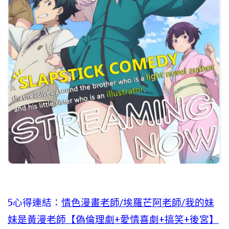
5心得連結：
情色漫畫老師/埃羅芒阿老師/我的妹
妹是黃漫老師【偽倫理劇+愛情喜劇+搞笑+後宮】