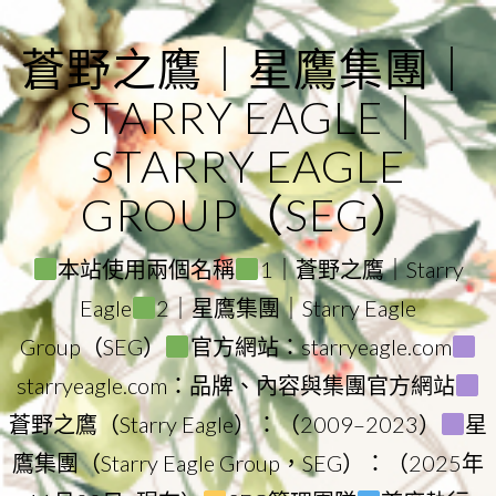
Skip
to
蒼野之鷹｜星鷹集團｜
content
STARRY EAGLE｜
STARRY EAGLE
GROUP（SEG）
本站使用兩個名稱
1｜蒼野之鷹｜Starry
Eagle
2｜星鷹集團｜Starry Eagle
Group（SEG）
官方網站：starryeagle.com
starryeagle.com：品牌、內容與集團官方網站
蒼野之鷹（Starry Eagle）：（2009–2023）
星
鷹集團（Starry Eagle Group，SEG）：（2025年