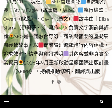
11月20日–現在）
SEG管理團隊
首席執行
長：Story Eagle（故事鷹，男性）
執行總監：
Owen（歐恩）、Gavin（蓋文）
故事由｜Eliza
Starry（伊莉莎・S）寫作
AI負責文字潤飾與評
論
SEG是一個融合奇幻、商業與音樂的虛擬集
團經營故事，以
商業管理邏輯進行內容建構，
追求效率、精準與資訊透明
其內容並非真實企
業資訊
2026年9月重新啟動星鷹國際出版計畫
（SEIPP），持續推動修稿、翻譯與出版
Facebook
Instagram
Menu