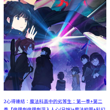
2心得連結：
魔法科高中的劣等生：第一季+第二
季【倫理劇倫理劇深入人心(兄妹)+魔法校園+科幻