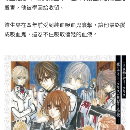
殺害，他被學園給收留。
錐生零在四年前受到純血吸血鬼襲擊，讓他最終變
成吸血鬼，還忍不住吸取優姬的血液。