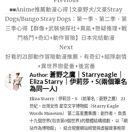
Previous
章
■■Anime推薦動漫心得 |文豪野犬/文豪Stray
導
Dogs/Bungo Stray Dogs：第一季、第二季、第
覽
三季心得【群像+武裝偵探社+異能+懸疑推理+戰
鬥格鬥+奇幻+動作冒險】日本完結動漫
Next
好看的21部動作冒險動漫推薦，有奇幻+組隊劇情
+異世界戀愛番+後宮番
蒼野之鷹｜Starryeagle｜
Author:
Eliza Starry｜伊莉莎・S(兩個筆名
為同一人)
Eliza Starry｜伊莉莎・S （前筆名：蒼野之鷹） 21
世紀，台灣女性 星空文字博物館（Starry Eagle
Words Museum） 第二區星鷹集團：創作者。 負責
十九個世界(包含第0個世界)的整體結構規劃， 以「網
站作為博物館」、 結合現實網站經營與虛擬故事框架