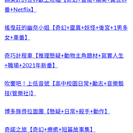
番+Netflix】
搖曳莊的幽奈小姐【奇幻+靈異+妖怪+後宮+1男多
女+車番】
奇巧計程車【推理懸疑+動物主角題材+寫實人生
+職場+2021年新番】
吹響吧！上低音號【高中校園日常+勵志+音樂競
技(管樂社)】
博多豚骨拉面團【懸疑+日常+殺手+動作】
奇諾之旅【奇幻+療癒+短篇故事集】