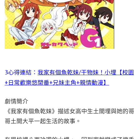
3心得連結：
我家有個魚乾妹/干物妹！小埋【校園
+日常歡樂悠閒番+兄妹主角+親情動漫】
劇情簡介
《我家有個魚乾妹》描述女高中生土間埋與她的哥
哥土間大平一起生活的故事。