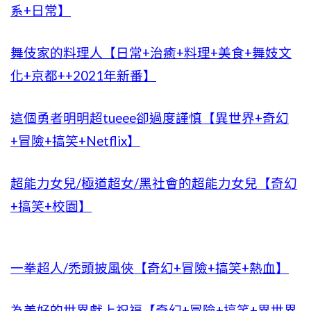
系+日常】
舞伎家的料理人【日常+治癒+料理+美食+舞妓文
化+京都++2021年新番】
這個勇者明明超tueee卻過度謹慎【異世界+奇幻
+冒險+搞笑+Netflix】
超能力女兒/極道超女/黑社會的超能力女兒【奇幻
+搞笑+校園】
一拳超人/禿頭披風俠【奇幻+冒險+搞笑+熱血】
為美好的世界獻上祝福【奇幻+冒險+搞笑+異世界