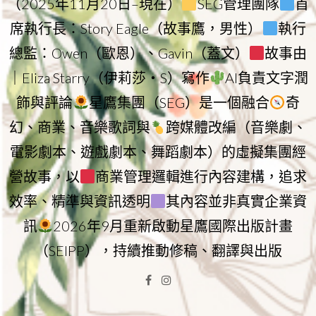
（2025年11月20日–現在）
SEG管理團隊
首
席執行長：Story Eagle（故事鷹，男性）
執行
總監：Owen（歐恩）、Gavin（蓋文）
故事由
｜Eliza Starry（伊莉莎・S）寫作
AI負責文字潤
飾與評論
星鷹集團（SEG）是一個融合
奇
幻、商業、音樂歌詞與
跨媒體改編（音樂劇、
電影劇本、遊戲劇本、舞蹈劇本）的虛擬集團經
營故事，以
商業管理邏輯進行內容建構，追求
效率、精準與資訊透明
其內容並非真實企業資
訊
2026年9月重新啟動星鷹國際出版計畫
（SEIPP），持續推動修稿、翻譯與出版
Facebook
Instagram