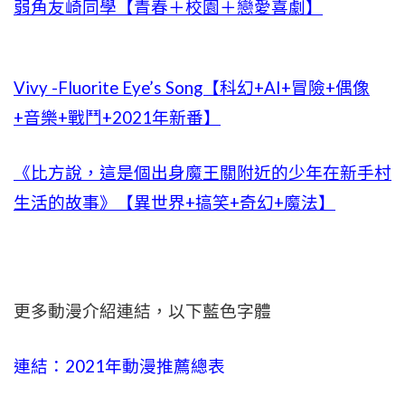
弱角友崎同學【青春＋校園＋戀愛喜劇】
Vivy -Fluorite Eye’s Song【科幻+AI+冒險+偶像
+音樂+戰鬥+2021年新番】
《比方說，這是個出身魔王關附近的少年在新手村
生活的故事》【異世界+搞笑+奇幻+魔法】
更多動漫介紹連結，以下藍色字體
連結：2021年動漫推薦總表