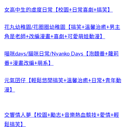
女高中生的虛度日常【校園+日常喜劇+搞笑】
花丸幼稚園/花圈圈幼稚園【搞笑+溫馨治癒+男主
角是老師+改編漫畫+喜劇+可愛萌娃動漫】
喵咪days/貓咪日常/Nyanko Days【泡麵番+蘿莉
番+漫畫改編+萌系】
元氣囝仔【輕鬆悠閒搞笑+溫馨治癒+日常+青年動
漫】
交響情人夢【校園+勵志+音樂熱血競技+愛情+輕
鬆搞笑】