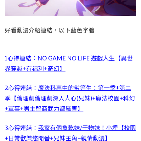
好看動漫介紹連結，以下藍色字體
1心得連結：
NO GAME NO LIFE 遊戲人生【異世
界穿越+有福利+奇幻】
2心得連結：
魔法科高中的劣等生：第一季+第二
季【倫理劇倫理劇深入人心(兄妹)+魔法校園+科幻
+軍事+男主智商武力都厲害】
3心得連結：
我家有個魚乾妹/干物妹！小埋【校園
+日常歡樂悠閒番+兄妹主角+親情動漫】