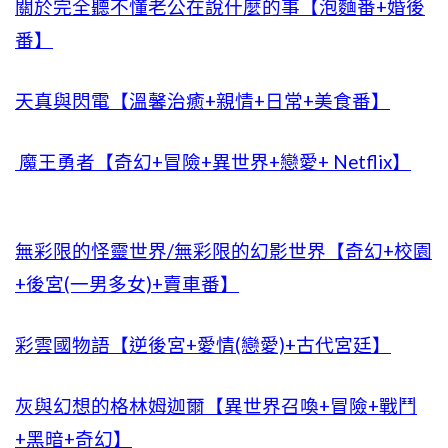
關於完全聽不懂老公在說什麼的事【泡麵番+婚後
番】
天真與閃電【溫馨治癒+親情+日常+美食番】
魔王勇者【奇幻+冒險+異世界+戀愛+ Netflix】
無彩限的怪靈世界/無彩限的幻影世界【奇幻+校園
+後宮(一男多女)+賣車番】
彩雲國物語【逆後宮+愛情(戀愛)+古代宮廷】
灰與幻想的格林姆迦爾【異世界召喚+冒險+戰鬥
+黑暗+奇幻】