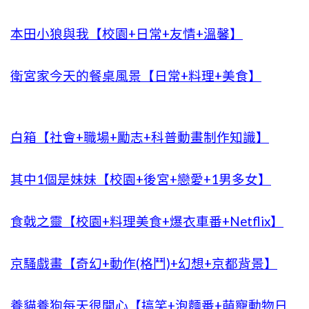
本田小狼與我【校園+日常+友情+溫馨】
衛宮家今天的餐桌風景【日常+料理+美食】
白箱【社會+職場+勵志+科普動畫制作知識】
其中1個是妹妹【校園+後宮+戀愛+1男多女】
食戟之靈【校園+料理美食+爆衣車番+Netflix】
京騷戲畫【奇幻+動作(格鬥)+幻想+京都背景】
養貓養狗每天很開心【搞笑+泡麵番+萌寵動物日