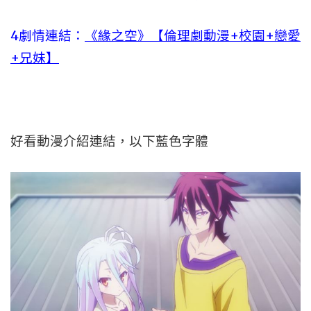
4劇情連結：
《緣之空》【倫理劇動漫+校園+戀愛
+兄妹】
好看動漫介紹連結，以下藍色字體