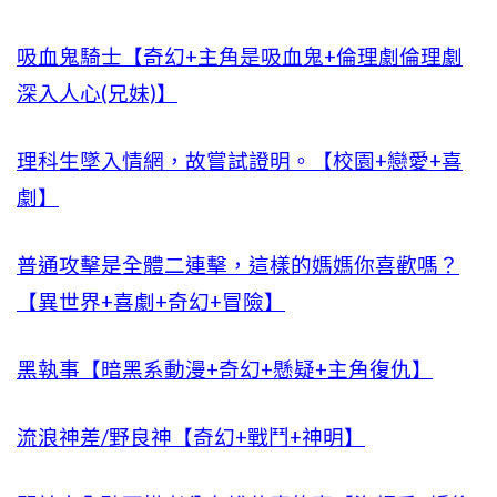
吸血鬼騎士【奇幻+主角是吸血鬼+倫理劇倫理劇
深入人心(兄妹)】
理科生墜入情網，故嘗試證明。【校園+戀愛+喜
劇】
普通攻擊是全體二連擊，這樣的媽媽你喜歡嗎？
【異世界+喜劇+奇幻+冒險】
黑執事【暗黑系動漫+奇幻+懸疑+主角復仇】
流浪神差/野良神【奇幻+戰鬥+神明】