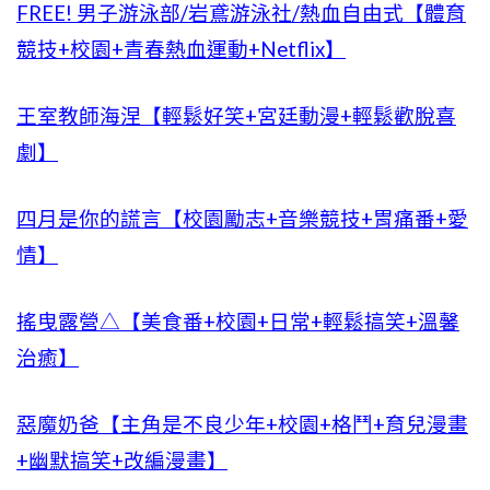
FREE! 男子游泳部/岩鳶游泳社/熱血自由式【體育
競技+校園+青春熱血運動+Netflix】
王室教師海涅【輕鬆好笑+宮廷動漫+輕鬆歡脫喜
劇】
四月是你的謊言【校園勵志+音樂競技+胃痛番+愛
情】
搖曳露營△【美食番+校園+日常+輕鬆搞笑+溫馨
治癒】
惡魔奶爸【主角是不良少年+校園+格鬥+育兒漫畫
+幽默搞笑+改編漫畫】