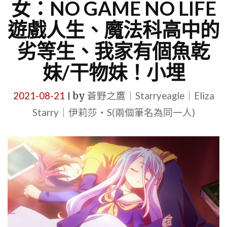
女：NO GAME NO LIFE
遊戲人生、魔法科高中的
劣等生、我家有個魚乾
妹/干物妹！小埋
2021-08-21
by
蒼野之鷹｜Starryeagle｜Eliza
|
Starry｜伊莉莎・S(兩個筆名為同一人)