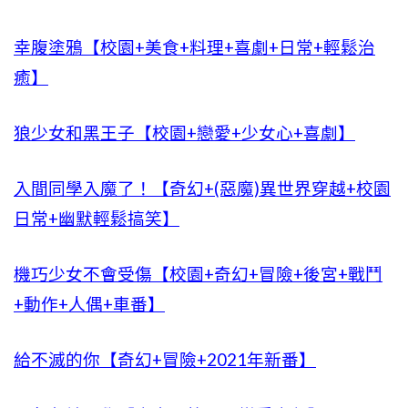
幸腹塗鴉【校園+美食+料理+喜劇+日常+輕鬆治
癒】
狼少女和黑王子【校園+戀愛+少女心+喜劇】
入間同學入魔了！【奇幻+(惡魔)異世界穿越+校園
日常+幽默輕鬆搞笑】
機巧少女不會受傷【校園+奇幻+冒險+後宮+戰鬥
+動作+人偶+車番】
給不滅的你【奇幻+冒險+2021年新番】