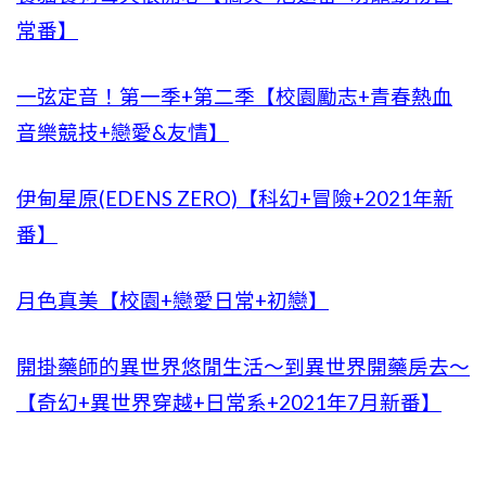
常番】
一弦定音！第一季+第二季【校園勵志+青春熱血
音樂競技+戀愛&友情】
伊甸星原(EDENS ZERO)【科幻+冒險+2021年新
番】
月色真美【校園+戀愛日常+初戀】
開掛藥師的異世界悠閒生活～到異世界開藥房去～
【奇幻+異世界穿越+日常系+2021年7月新番】