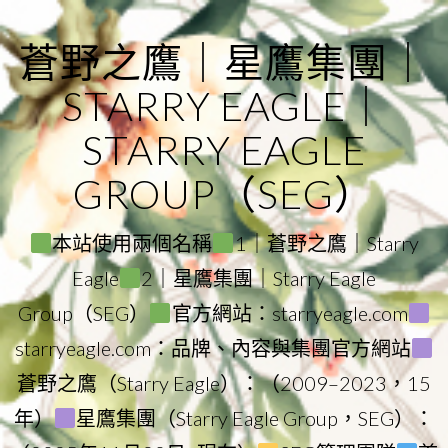
Skip
to
蒼野之鷹｜星鷹集團｜
content
STARRY EAGLE｜
STARRY EAGLE
GROUP（SEG）
本站使用兩個名稱
1｜蒼野之鷹｜Starry
Eagle
2｜星鷹集團｜Starry Eagle
Group（SEG）
官方網站：starryeagle.com
starryeagle.com：品牌、內容與集團官方網站
蒼野之鷹（Starry Eagle）：（2009–2023，15
年）
星鷹集團（Starry Eagle Group，SEG）：