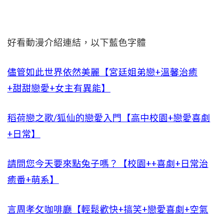
好看動漫介紹連結，以下藍色字體
儘管如此世界依然美麗【宮廷姐弟戀+溫馨治癒
+甜甜戀愛+女主有異能】
稻荷戀之歌/狐仙的戀愛入門【高中校園+戀愛喜劇
+日常】
請問您今天要來點兔子嗎？【校園++喜劇+日常治
癒番+萌系】
言周孝攵咖啡廳【輕鬆歡快+搞笑+戀愛喜劇+空氣