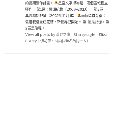
的長期運作計畫。
星空文字博物館：兩個區域獨立
運作 ｜第1區：閱讀紀錄（2009–2023） ｜第2區：
真實網站經營（2025年11月起）
兩個區域意義：
舊連載漫畫已完結，新世界已開始。 第1區是記憶，第
2區是旅程。
View all posts by 蒼野之鷹｜Starryeagle｜Eliza
Starry｜伊莉莎・S(兩個筆名為同一人)