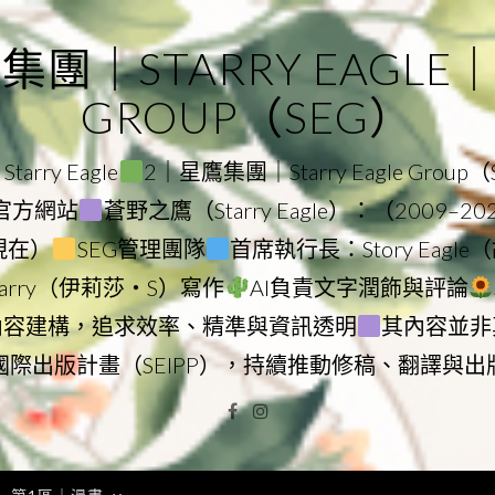
｜STARRY EAGLE｜ST
GROUP（SEG）
rry Eagle
2｜星鷹集團｜Starry Eagle Group
集團官方網站
蒼野之鷹（Starry Eagle）：（2009–2
–現在）
SEG管理團隊
首席執行長：Story Eag
Starry（伊莉莎・S）寫作
AI負責文字潤飾與評論
內容建構，追求效率、精準與資訊透明
其內容並非
國際出版計畫（SEIPP），持續推動修稿、翻譯與出
Facebook
Instagram