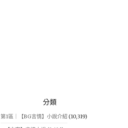
鍵
字:
分類
第1區｜【BG言情】小說介紹
(10,319)