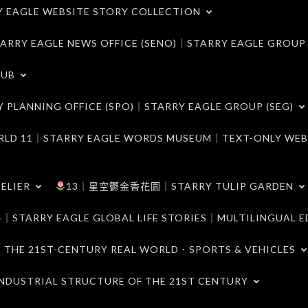
LE WEBSITE STORY COLLECTION
 EAGLE NEWS OFFICE (SENO)｜STARRY EAGLE GROUP
LUB
ANNING OFFICE (SPO)｜STARRY EAGLE GROUP (SEG)
｜STARRY EAGLE WORDS MUSEUM｜TEXT-ONLY WEB
ELIER
13｜星空鬱金香花園｜STARRY TULIP GARDEN
RY EAGLE GLOBAL LIFE STORIES｜MULTILINGUAL E
21ST-CENTURY REAL WORLD．SPORTS & VEHICLES
TRIAL STRUCTURE OF THE 21ST CENTURY