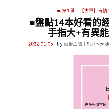
第1 區｜【書單】言情小說書
■盤點14本好看的
手指大+有異能
2022-01-06
by
蒼野之鷹｜Starryeag
|