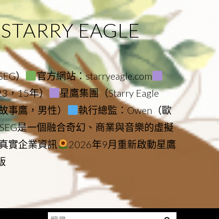
ARRY EAGLE
（SEG）
官方網站：starryeagle.com
023，15年）
星鷹集團（Starry Eagle
le（故事鷹，男性）
執行總監：Owen（歐
SEG是一個融合奇幻、商業與音樂的虛擬
真實企業資訊
2026年9月重新啟動星鷹
版
搜
Menu