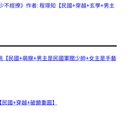
不經撩》作者: 程璟知【民國+穿越+玄學+男主
】
桃【民國+萌寵+男主是民國軍閥少帥+女主是手藝
民國+穿越+破鏡重圓】