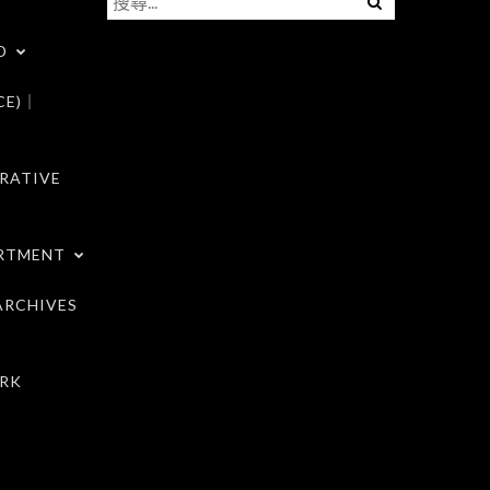
尋
D
關
鍵
CE)｜
字:
RATIVE
RTMENT
RCHIVES
RK