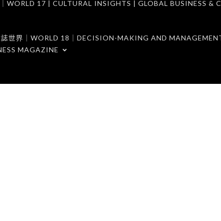
7 | CULTURAL INSIGHTS | GLOBAL BUSINESS & C
ORLD 18｜DECISION-MAKING AND MANAGEMENT 
NESS MAGAZINE