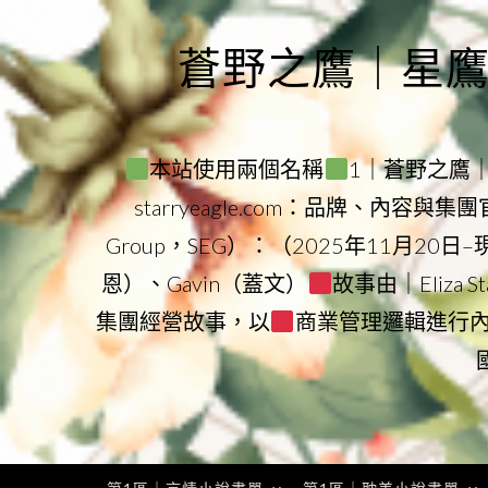
Skip
to
蒼野之鷹｜星鷹集團
content
本站使用兩個名稱
1｜蒼野之鷹｜Sta
starryeagle.com：品牌、內容與
Group，SEG）：（2025年11月20日
恩）、Gavin（蓋文）
故事由｜Eliza 
集團經營故事，以
商業管理邏輯進行