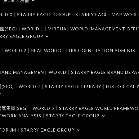
第1區｜漫畫
｜STARRY EAGLE GROUP｜STARRY EAGLE MAP WORL
)｜WORLD 1｜VIRTUAL WORLD (MANAGEMENT OFFI
RRY EAGLE GROUP
D 2｜REAL WORLD｜FIRST-GENERATION ADMINIST
MANAGEMENT WORLD｜STARRY EAGLE BRAND DEPA
ORLD 4｜STARRY EAGLE LIBRARY｜HISTORICAL A
EG)｜WORLD 5｜STARRY EAGLE WORLD FRAMEWO
MEWORK ANALYSIS｜STARRY EAGLE GROUP
ORUM｜STARRY EAGLE GROUP