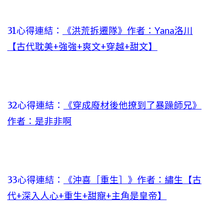
31心得連結：
《洪荒拆遷隊》作者：Yana洛川
【古代耽美+強強+爽文+穿越+甜文】
32心得連結：
《穿成廢材後他撩到了暴躁師兄》
作者：是非非啊
33心得連結：
《沖喜［重生］》作者：繡生【古
代+深入人心+重生+甜寵+主角是皇帝】