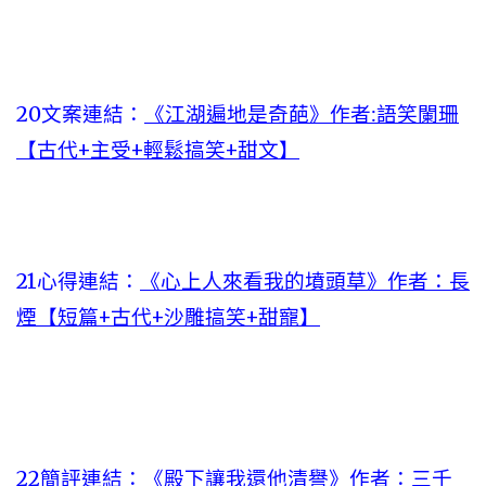
20文案連結：
《江湖遍地是奇葩》作者:語笑闌珊
【古代+主受+輕鬆搞笑+甜文】
21心得連結：
《心上人來看我的墳頭草》作者：長
煙【短篇+古代+沙雕搞笑+甜寵】
22簡評連結：
《殿下讓我還他清譽》作者：三千