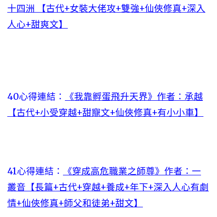
十四洲 【古代+女裝大佬攻+雙強+仙俠修真+深入
人心+甜爽文】
40心得連結：
《我靠孵蛋飛升天界》作者：承越
【古代+小受穿越+甜寵文+仙俠修真+有小小車】
41心得連結：
《穿成高危職業之師尊》作者：一
叢音【長篇+古代+穿越+養成+年下+深入人心有劇
情+仙俠修真+師父和徒弟+甜文】