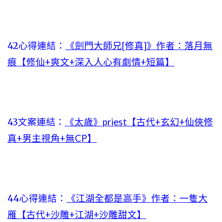
42心得連結：
《劍門大師兄[修真]》作者：落月無
痕【修仙+爽文+深入人心有劇情+短篇】
43文案連結：
《太歲》priest【古代+玄幻+仙俠修
真+男主視角+無CP】
44心得連結：
《江湖全都是高手》作者：一隻大
雁【古代+沙雕+江湖+沙雕甜文】