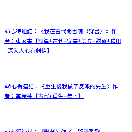
45心得連結：
《我在古代開書舖（穿書）》作
者：東家書【短篇+古代+穿書+美食+甜寵+種田
+深入人心有劇情】
46心得連結：
《重生後我做了反派的先生》作
者：雲卷袖【古代+重生+年下】
47心得連結：
《豔刺》作者：獅子歌歌