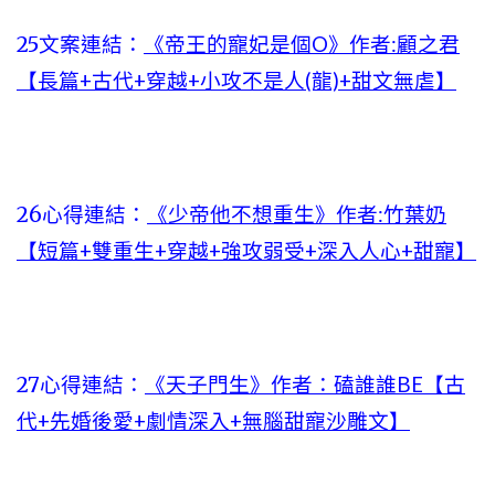
25文案連結：
《帝王的寵妃是個O》作者:顧之君
【長篇+古代+穿越+小攻不是人(龍)+甜文無虐】
26心得連結：
《少帝他不想重生》作者:竹葉奶
【短篇+雙重生+穿越+強攻弱受+深入人心+甜寵】
27心得連結：
《天子門生》作者：磕誰誰BE【古
代+先婚後愛+劇情深入+無腦甜寵沙雕文】