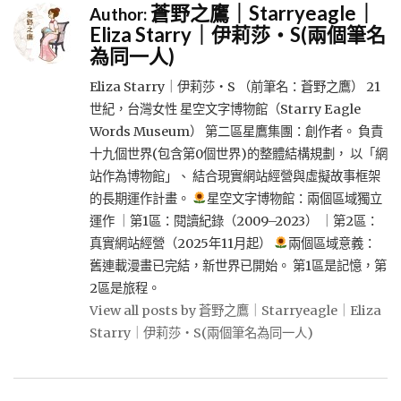
蒼野之鷹｜Starryeagle｜
Author:
Eliza Starry｜伊莉莎・S(兩個筆名
為同一人)
Eliza Starry｜伊莉莎・S （前筆名：蒼野之鷹） 21
世紀，台灣女性 星空文字博物館（Starry Eagle
Words Museum） 第二區星鷹集團：創作者。 負責
十九個世界(包含第0個世界)的整體結構規劃， 以「網
站作為博物館」、 結合現實網站經營與虛擬故事框架
的長期運作計畫。
星空文字博物館：兩個區域獨立
運作 ｜第1區：閱讀紀錄（2009–2023） ｜第2區：
真實網站經營（2025年11月起）
兩個區域意義：
舊連載漫畫已完結，新世界已開始。 第1區是記憶，第
2區是旅程。
View all posts by 蒼野之鷹｜Starryeagle｜Eliza
Starry｜伊莉莎・S(兩個筆名為同一人)