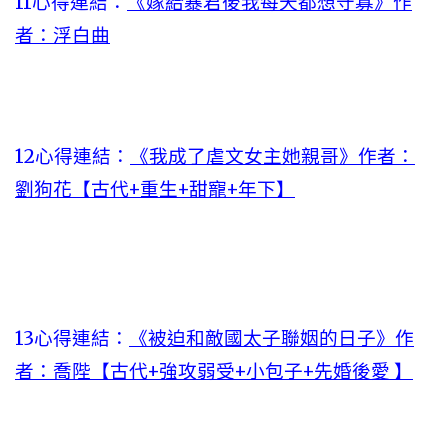
11心得連結：
《嫁給暴君後我每天都想守寡》作
者：浮白曲
12心得連結：
《我成了虐文女主她親哥》作者：
劉狗花【古代+重生+甜寵+年下】
13心得連結：
《被迫和敵國太子聯姻的日子》作
者：喬陛【古代+強攻弱受+小包子+先婚後愛 】