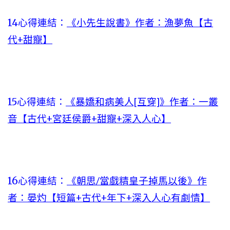
14心得連結：
《小先生說書》作者：漁夢魚【古
代+甜寵】
15心得連結：
《暴嬌和病美人[互穿]》作者：一叢
音【古代+宮廷侯爵+甜寵+深入人心】
16心得連結：
《朝思/當戲精皇子掉馬以後》作
者：晏灼【短篇+古代+年下+深入人心有劇情】