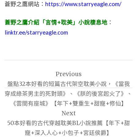
蒼野之鷹網站：
https://www.starryeagle.com/
蒼野之鷹介紹「言情+耽美」小說棲息地
：
linktr.ee/starryeagle.com
文
Previous
章
盤點32本好看的短篇古代架空耽美小說，《當我
導
穿成綠茶男主的死對頭》、《朕的後宮起火了》、
覽
《雲間有座城》【年下+雙重生+甜寵+修仙】
Next
50本好看的古代穿越耽美BL小說推薦【年下+甜
寵+深入人心+小包子+宮廷侯爵】