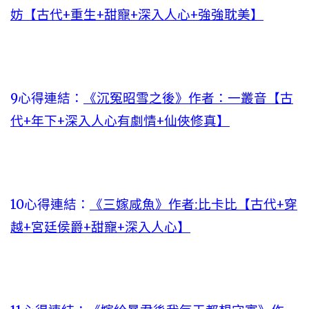
妨【古代+重生+甜寵+深入人心+強強耽美】
9心得連結：
《沉冤昭雪之後》作者：一叢音【古
代+年下+深入人心有劇情+仙俠修真】
10心得連結：
《三嫁咸魚》作者:比卡比【古代+穿
越+宮廷侯爵+甜寵+深入人心】