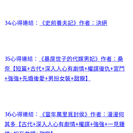
34心得連結：
《史前養夫記》作者：決絕
35心得連結：
《暴戾世子的代嫁男妃》作者：桑
奈【短篇+古代+深入人心有劇情+權謀復仇+宮鬥
+強強+先婚後愛+男扮女裝+甜寵】
36心得連結：
《當年萬里覓封侯》作者：漫漫何
其多【古代+深入人心有劇情+權謀+強強+一見鍾