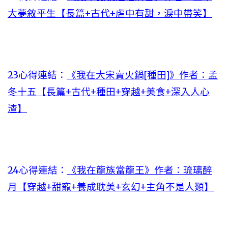
大夢敘平生【長篇+古代+虐中有甜，淚中帶笑】
23心得連結：
《我在大宋賣火鍋[種田]》作者：孟
冬十五【長篇+古代+種田+穿越+美食+深入人心
渣】
24心得連結：
《我在龍族當龍王》作者：琉璃醉
月【穿越+甜寵+養成耽美+玄幻+主角不是人類】