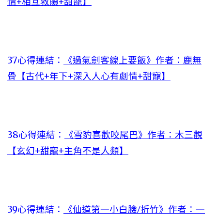
情+相互救贖+甜寵】
37心得連結：
《過氣劍客線上要飯》作者：鹿無
骨【古代+年下+深入人心有劇情+甜寵】
38心得連結：
《雪豹喜歡咬尾巴》作者：木三觀
【玄幻+甜寵+主角不是人類】
39心得連結：
《仙道第一小白臉/折竹》作者：一