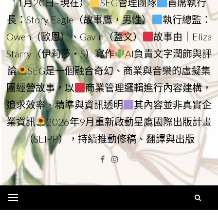
11月20日–現在）
SEG管理團隊
首席執行
長：Story Eagle（故事鷹，男性）
執行總監：
Owen（歐恩）、Gavin（蓋文）
故事由｜Eliza
Starry（伊莉莎・S）寫作
AI負責文字潤飾與評
論
SEG是一個融合奇幻、商業與音樂的虛擬集
團經營故事，以
商業管理邏輯進行內容建構，
追求效率、精準與資訊透明
其內容並非真實企
業資訊
2026年9月重新啟動星鷹國際出版計畫
（SEIPP），持續推動修稿、翻譯與出版
Facebook
Instagram
Menu