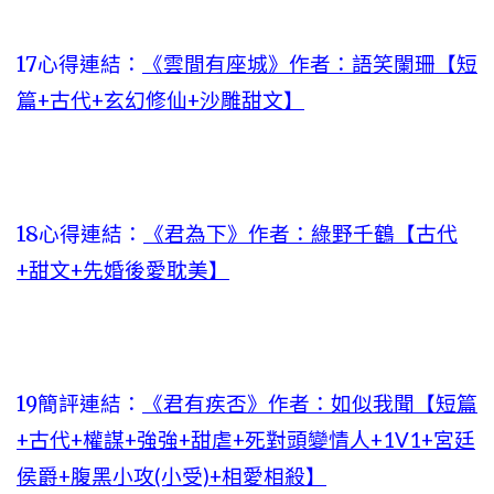
17心得連結：
《雲間有座城》作者：語笑闌珊【短
篇+古代+玄幻修仙+沙雕甜文】
18心得連結：
《君為下》作者：綠野千鶴【古代
+甜文+先婚後愛耽美】
19簡評連結：
《君有疾否》作者：如似我聞【短篇
+古代+權謀+強強+甜虐+死對頭變情人+1V1+宮廷
侯爵+腹黑小攻(小受)+相愛相殺】