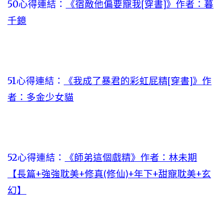
50心得連結：
《宿敵他偏要寵我[穿書]》作者：暮
千鏡
51心得連結：
《我成了暴君的彩虹屁精[穿書]》作
者：多金少女貓
52心得連結：
《師弟這個戲精》作者：林未期
【長篇+強強耽美+修真(修仙)+年下+甜寵耽美+玄
幻】