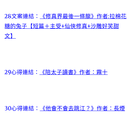
28文案連結：
《修真界最後一條龍》作者:拉棉花
糖的兔子【短篇＋主受+仙俠修真+沙雕好笑甜
文】
29心得連結：
《陪太子讀書》作者：霧十
30心得連結：
《他會不會去跳江？》作者：長煙