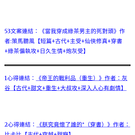
53文案連結：
《當我穿成綠茶男主的死對頭》作
者:策馬聽風【短篇+古代+主受+仙俠修真+穿書
+綠茶偏執攻+日久生情+炮灰受】
1心得連結：
《帝王的戰利品（重生）》作者：灰
谷【古代+甜文+重生+大叔攻+深入人心有劇情】
2心得連結：
《朕究竟懷了誰的*（穿書）》作者：
比卡比【古代+穿越+甜寵】