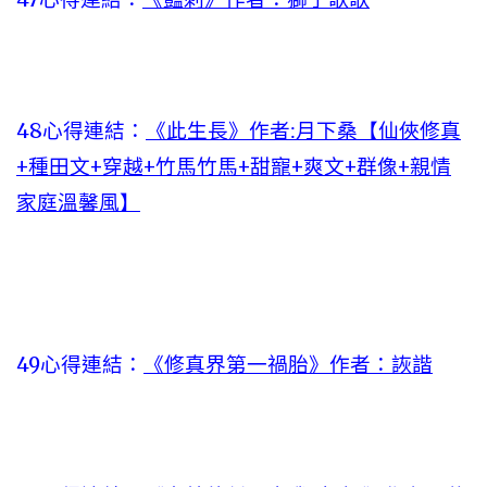
48心得連結：
《此生長》作者:月下桑【仙俠修真
+種田文+穿越+竹馬竹馬+甜寵+爽文+群像+親情
家庭溫馨風】
49心得連結：
《修真界第一禍胎》作者：詼諧