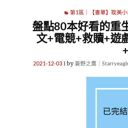
第1區｜【書單】耽美小說書單｜B
盤點80本好看的重
文+電競+救贖+遊
2021-12-03
by
蒼野之鷹｜Starryeag
|