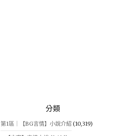
鍵
字:
分類
第1區｜【BG言情】小說介紹
(10,319)