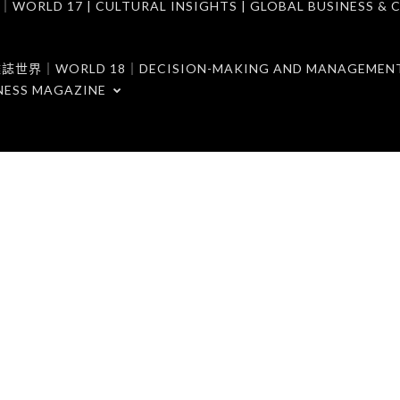
7 | CULTURAL INSIGHTS | GLOBAL BUSINESS & C
ORLD 18｜DECISION-MAKING AND MANAGEMENT 
NESS MAGAZINE