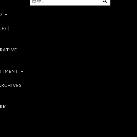
尋
D
關
鍵
CE)｜
字:
RATIVE
RTMENT
RCHIVES
RK