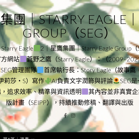
｜STARRY EAGLE｜ST
GROUP（SEG）
rry Eagle
2｜星鷹集團｜Starry Eagle Group
團官方網站
蒼野之鷹（Starry Eagle）：（2009–20
SEG管理團隊
首席執行長：Story Eagle（故事
ry（伊莉莎・S）寫作
AI負責文字潤飾與評論
SEG
構，追求效率、精準與資訊透明
其內容並非真實企
版計畫（SEIPP），持續推動修稿、翻譯與出版
Facebook
Instagram