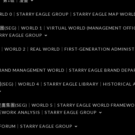
第1區｜漫畫
｜STARRY EAGLE GROUP｜STARRY EAGLE MAP WORL
)｜WORLD 1｜VIRTUAL WORLD (MANAGEMENT OFFI
RRY EAGLE GROUP
D 2｜REAL WORLD｜FIRST-GENERATION ADMINIST
MANAGEMENT WORLD｜STARRY EAGLE BRAND DEPA
ORLD 4｜STARRY EAGLE LIBRARY｜HISTORICAL A
EG)｜WORLD 5｜STARRY EAGLE WORLD FRAMEWO
MEWORK ANALYSIS｜STARRY EAGLE GROUP
ORUM｜STARRY EAGLE GROUP