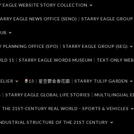
LE WEBSITE STORY COLLECTION
 EAGLE NEWS OFFICE (SENO)｜STARRY EAGLE GROUP
LUB
ANNING OFFICE (SPO)｜STARRY EAGLE GROUP (SEG)
｜STARRY EAGLE WORDS MUSEUM｜TEXT-ONLY WEB
ELIER
13｜星空鬱金香花園｜STARRY TULIP GARDEN
RY EAGLE GLOBAL LIFE STORIES｜MULTILINGUAL E
21ST-CENTURY REAL WORLD．SPORTS & VEHICLES
TRIAL STRUCTURE OF THE 21ST CENTURY