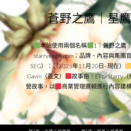
Skip
to
蒼野之鷹｜星鷹集團
content
本站使用兩個名稱
1｜蒼野之鷹｜Sta
starryeagle.com：品牌、內容與集
SEG）：（2025年11月20日–現在）
Gavin（蓋文）
故事由｜Eliza Star
營故事，以
商業管理邏輯進行內容建