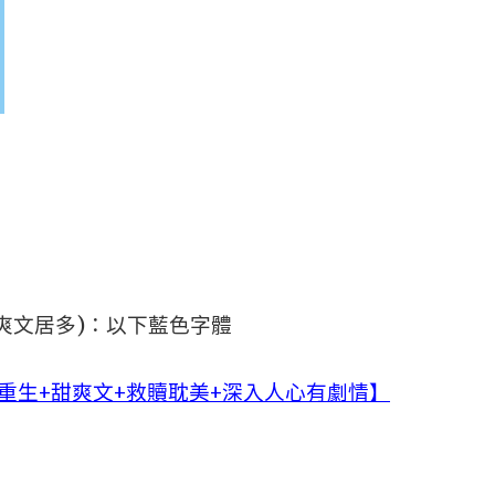
爽文居多)：以下藍色字體
重生+甜爽文+救贖耽美+深入人心有劇情】