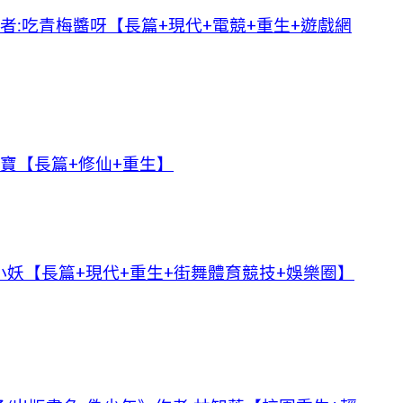
者:吃青梅醬呀【長篇+現代+電競+重生+遊戲網
玖寶【長篇+修仙+重生】
妖【長篇+現代+重生+街舞體育競技+娛樂圈】