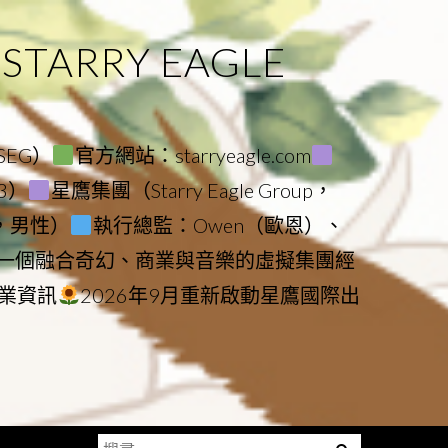
ARRY EAGLE
（SEG）
官方網站：starryeagle.com
23）
星鷹集團（Starry Eagle Group，
鷹，男性）
執行總監：Owen（歐恩）、
是一個融合奇幻、商業與音樂的虛擬集團經
業資訊
2026年9月重新啟動星鷹國際出
搜
Menu