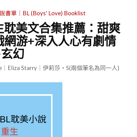
L (Boys' Love) Booklist
生耽美文合集推薦：甜爽
戲網游+深入人心有劇情
+玄幻
le｜Eliza Starry｜伊莉莎・S(兩個筆名為同一人)