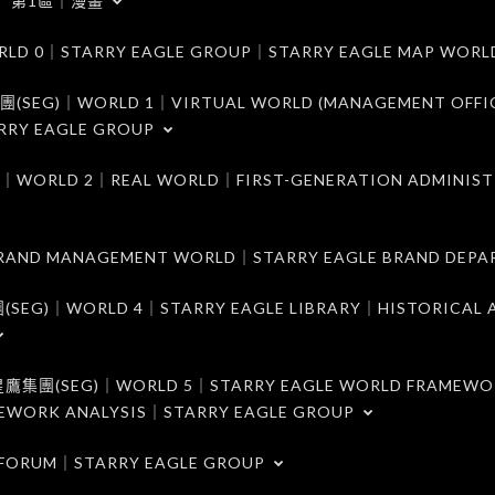
第1區｜漫畫
｜STARRY EAGLE GROUP｜STARRY EAGLE MAP WORL
)｜WORLD 1｜VIRTUAL WORLD (MANAGEMENT OFFI
RRY EAGLE GROUP
D 2｜REAL WORLD｜FIRST-GENERATION ADMINIST
MANAGEMENT WORLD｜STARRY EAGLE BRAND DEPA
ORLD 4｜STARRY EAGLE LIBRARY｜HISTORICAL A
EG)｜WORLD 5｜STARRY EAGLE WORLD FRAMEWO
MEWORK ANALYSIS｜STARRY EAGLE GROUP
ORUM｜STARRY EAGLE GROUP