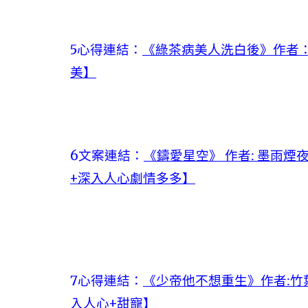
5心得連結：
《綠茶病美人洗白後》作者：
美】
6文案連結：
《鑄愛星空》 作者: 墨雨煙
+深入人心劇情多多】
7心得連結：
《少帝他不想重生》作者:竹
入人心+甜寵】