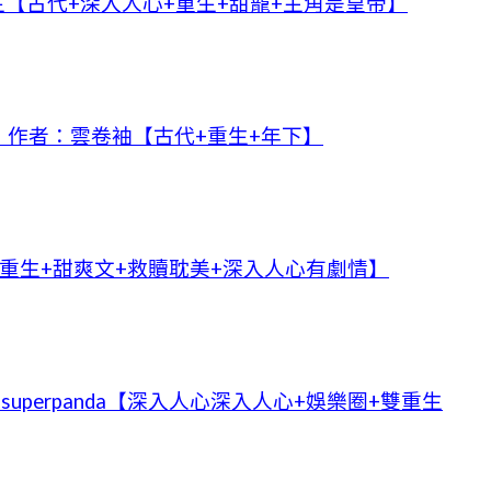
【古代+深入人心+重生+甜寵+主角是皇帝】
作者：雲卷袖【古代+重生+年下】
重生+甜爽文+救贖耽美+深入人心有劇情】
uperpanda【深入人心深入人心+娛樂圈+雙重生