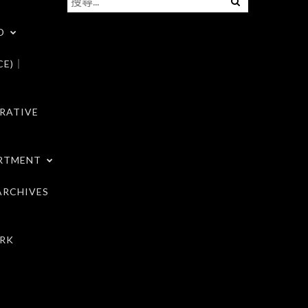
尋
D
關
鍵
CE)｜
字:
RATIVE
RTMENT
RCHIVES
RK