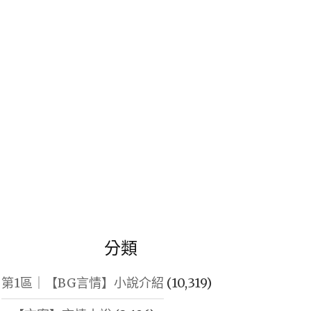
鍵
字:
分類
第1區｜【BG言情】小說介紹
(10,319)