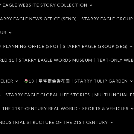
LE WEBSITE STORY COLLECTION
 EAGLE NEWS OFFICE (SENO)｜STARRY EAGLE GROUP
LUB
ANNING OFFICE (SPO)｜STARRY EAGLE GROUP (SEG)
｜STARRY EAGLE WORDS MUSEUM｜TEXT-ONLY WEB
ELIER
13｜星空鬱金香花園｜STARRY TULIP GARDEN
RY EAGLE GLOBAL LIFE STORIES｜MULTILINGUAL E
21ST-CENTURY REAL WORLD．SPORTS & VEHICLES
TRIAL STRUCTURE OF THE 21ST CENTURY