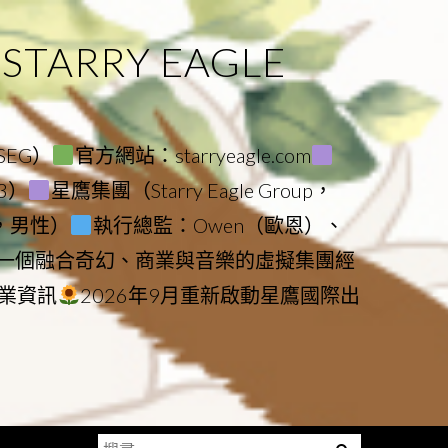
ARRY EAGLE
（SEG）
官方網站：starryeagle.com
23）
星鷹集團（Starry Eagle Group，
鷹，男性）
執行總監：Owen（歐恩）、
是一個融合奇幻、商業與音樂的虛擬集團經
業資訊
2026年9月重新啟動星鷹國際出
搜
Menu