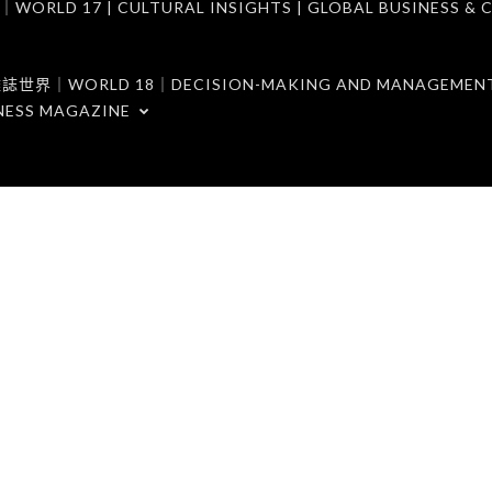
7 | CULTURAL INSIGHTS | GLOBAL BUSINESS & C
ORLD 18｜DECISION-MAKING AND MANAGEMENT 
NESS MAGAZINE