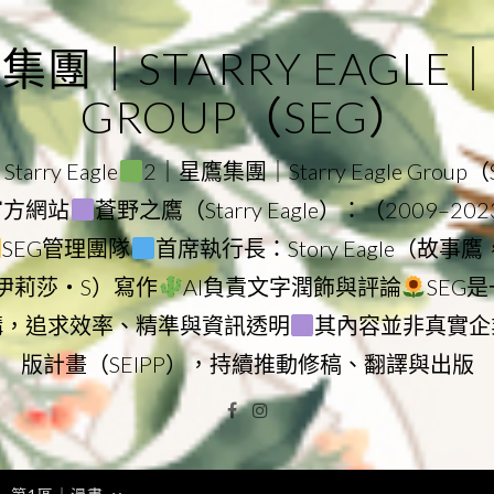
｜STARRY EAGLE｜ST
GROUP（SEG）
rry Eagle
2｜星鷹集團｜Starry Eagle Group
團官方網站
蒼野之鷹（Starry Eagle）：（2009–20
SEG管理團隊
首席執行長：Story Eagle（故事
ry（伊莉莎・S）寫作
AI負責文字潤飾與評論
SEG
構，追求效率、精準與資訊透明
其內容並非真實企
版計畫（SEIPP），持續推動修稿、翻譯與出版
Facebook
Instagram