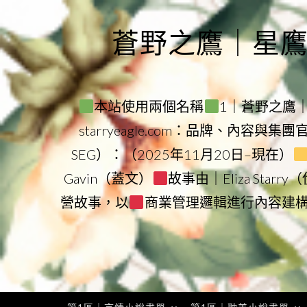
Skip
to
蒼野之鷹｜星鷹集團
content
本站使用兩個名稱
1｜蒼野之鷹｜Sta
starryeagle.com：品牌、內容與集
SEG）：（2025年11月20日–現在）
Gavin（蓋文）
故事由｜Eliza Star
營故事，以
商業管理邏輯進行內容建