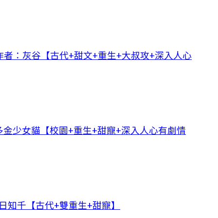
者：灰谷【古代+甜文+重生+大叔攻+深入人心
金少女貓【校園+重生+甜寵+深入人心有劇情
日知千【古代+雙重生+甜寵】