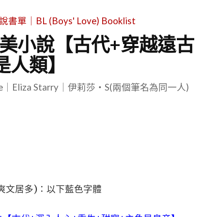
L (Boys' Love) Booklist
耽美小說【古代+穿越遠古
是人類】
le｜Eliza Starry｜伊莉莎・S(兩個筆名為同一人)
爽文居多)：以下藍色字體