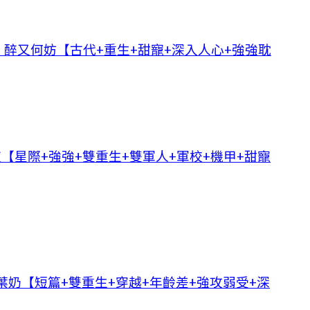
醉又何妨【古代+重生+甜寵+深入人心+強強耽
夜【星際+強強+雙重生+雙軍人+軍校+機甲+甜寵
葉奶【短篇+雙重生+穿越+年齡差+強攻弱受+深