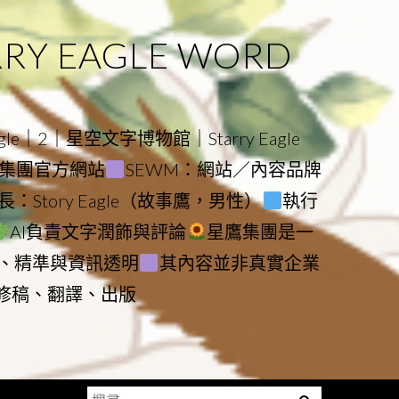
 EAGLE WORD
e｜2｜星空文字博物館｜Starry Eagle
物館與集團官方網站
SEWM：網站／內容品牌
：Story Eagle（故事鷹，男性）
執行
AI負責文字潤飾與評論
星鷹集團是一
、精準與資訊透明
其內容並非真實企業
動修稿、翻譯、出版
搜
Menu