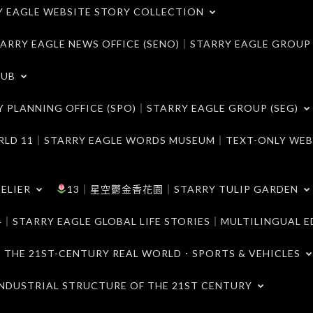
LE WEBSITE STORY COLLECTION
 EAGLE NEWS OFFICE (SENO)｜STARRY EAGLE GROUP
LUB
ANNING OFFICE (SPO)｜STARRY EAGLE GROUP (SEG)
｜STARRY EAGLE WORDS MUSEUM｜TEXT-ONLY WEB
ELIER
13｜星空鬱金香花園｜STARRY TULIP GARDEN
RY EAGLE GLOBAL LIFE STORIES｜MULTILINGUAL E
21ST-CENTURY REAL WORLD．SPORTS & VEHICLES
TRIAL STRUCTURE OF THE 21ST CENTURY