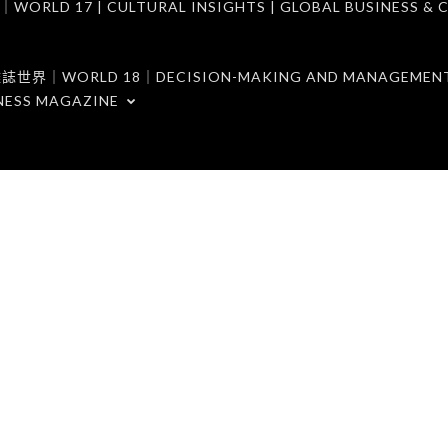
7 | CULTURAL INSIGHTS | GLOBAL BUSINESS & C
ORLD 18｜DECISION-MAKING AND MANAGEMENT 
NESS MAGAZINE