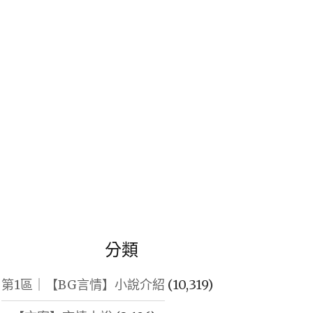
鍵
字:
分類
第1區｜【BG言情】小說介紹
(10,319)