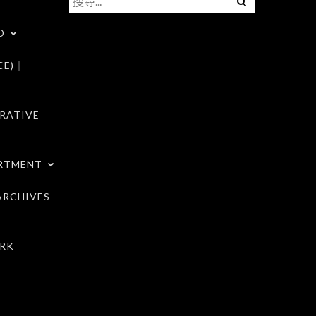
尋
D
關
鍵
CE)｜
字:
RATIVE
RTMENT
RCHIVES
RK