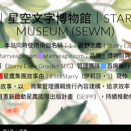
｜星空文字博物館｜STARRY
MUSEUM (SEWM)
本站同時使用兩個名稱：1｜蒼野之鷹｜Starry Eagl
ryeagle.com
starryeagle.com：品牌、博
Starry Eagle Group，SEG）管理團隊
首席執行長
星鷹集團故事由｜Eliza Starry（伊莉莎・S）寫作
營故事，以
商業管理邏輯進行內容建構，追求效率
9月重新啟動星鷹國際出版計畫（SEIPP），持續推
Facebook
Instagram