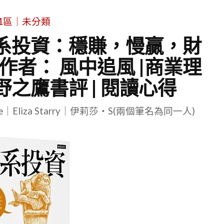
1區｜未分類
懶系投資：穩賺，慢贏，財
者： 風中追風 |商業理
 蒼野之鷹書評 | 閱讀心得
le｜Eliza Starry｜伊莉莎・S(兩個筆名為同一人)