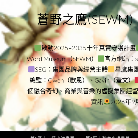
Skip
to
蒼野之鷹(SEWM)
content
啟動2025–2035十年真實守護計畫
Word Museum（SEWM）
官方網站：star
SEG：集團品牌與經營主體
星鷹集團（
總監：Owen（歐恩）、Gavin（蓋文）
個融合奇幻、商業與音樂的虛擬集團經
資訊
2026年