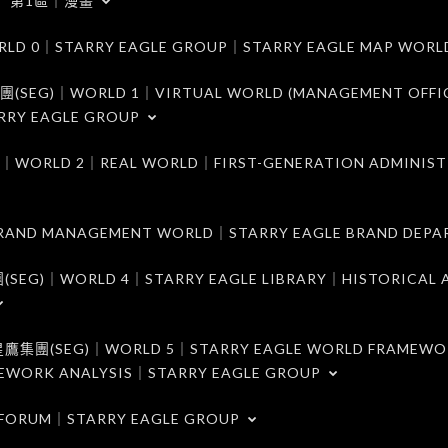
第1區｜漫畫
｜STARRY EAGLE GROUP｜STARRY EAGLE MAP WORL
)｜WORLD 1｜VIRTUAL WORLD (MANAGEMENT OFFI
RRY EAGLE GROUP
D 2｜REAL WORLD｜FIRST-GENERATION ADMINIST
MANAGEMENT WORLD｜STARRY EAGLE BRAND DEPA
ORLD 4｜STARRY EAGLE LIBRARY｜HISTORICAL A
EG)｜WORLD 5｜STARRY EAGLE WORLD FRAMEWO
MEWORK ANALYSIS｜STARRY EAGLE GROUP
ORUM｜STARRY EAGLE GROUP