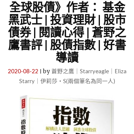
全球股債》作者： 基金
黑武士 | 投資理財 | 股市
債券 | 閱讀心得 | 蒼野之
鷹書評 | 股債指數 | 好書
導讀
2020-08-22
by
蒼野之鷹｜Starryeagle｜Eliza
|
Starry｜伊莉莎・S(兩個筆名為同一人)