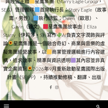
與經營主體
星鷹集團（Starry Eagle Group，
SEG）管理團隊
首席執行長：Story Eagle（故事
鷹，男性）
執行總監：Owen（歐恩）、
Gavin（蓋文）
星鷹集團故事由｜Eliza
Starry（伊莉莎・S）寫作
AI負責文字潤飾與評
論
星鷹集團是一個融合奇幻、商業與音樂的虛
擬集團經營故事，以
商業管理邏輯進行內容建
構，追求效率、精準與資訊透明
其內容並非真
實企業資訊
2026年9月重新啟動星鷹國際出版
計畫（SEIPP），持續推動修稿、翻譯、出版
Facebook
Instagram