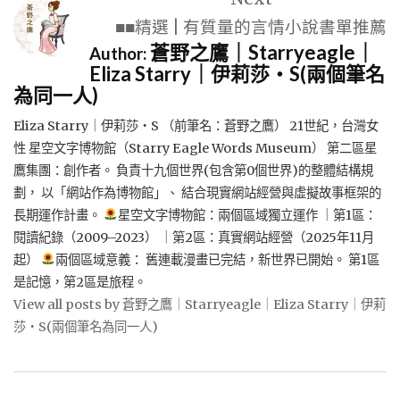
覽
■■精選 | 有質量的言情小說書單推薦
蒼野之鷹｜Starryeagle｜
Author:
Eliza Starry｜伊莉莎・S(兩個筆名
為同一人)
Eliza Starry｜伊莉莎・S （前筆名：蒼野之鷹） 21世紀，台灣女
性 星空文字博物館（Starry Eagle Words Museum） 第二區星
鷹集團：創作者。 負責十九個世界(包含第0個世界)的整體結構規
劃， 以「網站作為博物館」、 結合現實網站經營與虛擬故事框架的
長期運作計畫。
星空文字博物館：兩個區域獨立運作 ｜第1區：
閱讀紀錄（2009–2023） ｜第2區：真實網站經營（2025年11月
起）
兩個區域意義： 舊連載漫畫已完結，新世界已開始。 第1區
是記憶，第2區是旅程。
View all posts by 蒼野之鷹｜Starryeagle｜Eliza Starry｜伊莉
莎・S(兩個筆名為同一人)