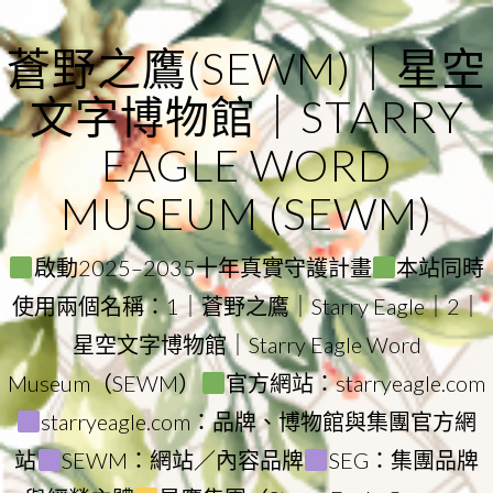
Skip
to
蒼野之鷹(SEWM)｜星空
content
文字博物館｜STARRY
EAGLE WORD
MUSEUM (SEWM)
啟動2025–2035十年真實守護計畫
本站同時
使用兩個名稱：1｜蒼野之鷹｜Starry Eagle｜2｜
星空文字博物館｜Starry Eagle Word
Museum（SEWM）
官方網站：starryeagle.com
starryeagle.com：品牌、博物館與集團官方網
站
SEWM：網站／內容品牌
SEG：集團品牌